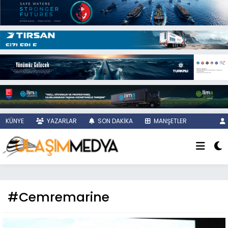
KÜNYE
YAZARLAR
SON DAKİKA
MANŞETLER
#Cemremarine