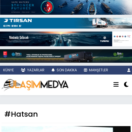
KÜNYE
YAZARLAR
SON DAKİKA
MANŞETLER
#Hatsan