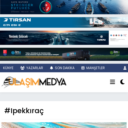
KÜNYE
YAZARLAR
SON DAKİKA
MANŞETLER
#Ipekkıraç