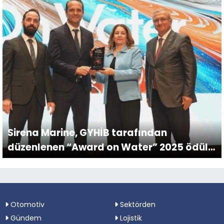
Sirena Marine, GYHİB tarafından
düzenlenen “Award on Water” 2025 ödül
töreninde 24 metre altı yat ihracatında
bu yıl da lider.
Otomotiv
Sektörden
Gündem
Lojistik