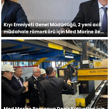
Kıyı Emniyeti Genel Müdürlüğü, 2 yeni acil
müdahale römorkörü için Med Marine ile
sözleşme imzaladı.
Med Marine Romanya Deniz Kuvvetleri için