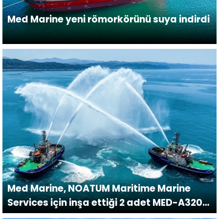
Med Marine yeni römorkörünü suya indirdi
Med Marine, NOATUM Maritime Marine
Services için inşa ettiği 2 adet MED-A3200
sınıfı römorkörü aynı anda teslim etti.