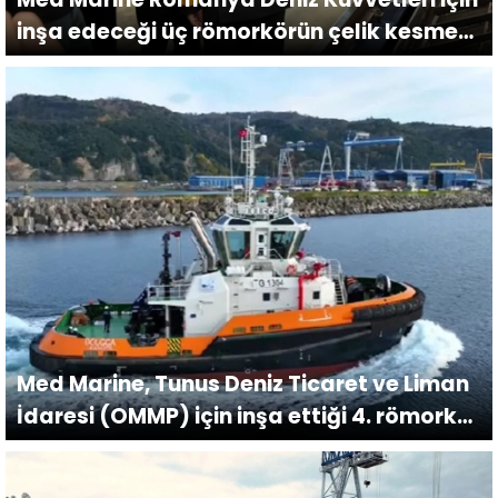
inşa edeceği üç römorkörün çelik kesme
töreni düzenlendi.
Med Marine, Tunus Deniz Ticaret ve Liman
İdaresi (OMMP) için inşa ettiği 4. römorkör
olan DOUGGA'yı teslim etti.