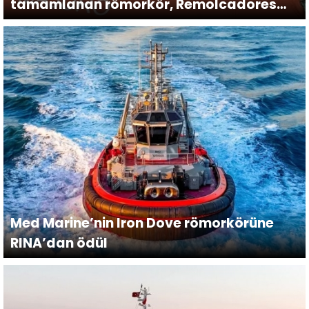
tamamlanan römorkör, Remolcadores
Nosa Terra (Remolcanosa) filosuna
katıldı.
Med Marine’nin Iron Dove römorkörüne
RINA’dan ödül