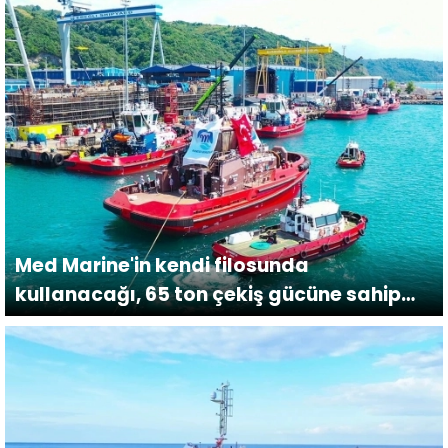
Med Marine'in kendi filosunda
kullanacağı, 65 ton çekiş gücüne sahip
römorkör suya indirildi.