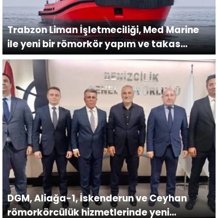
Trabzon Liman İşletmeciliği, Med Marine
ile yeni bir römorkör yapım ve takas
sözleşmesi imzaladı.
DGM, Aliağa-1, İskenderun ve Ceyhan
römorkörcülük hizmetlerinde yeni