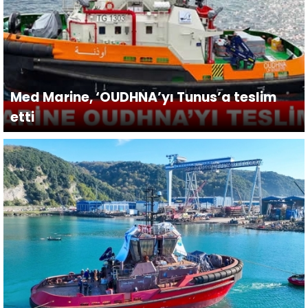
Med Marine, ‘OUDHNA’yı Tunus’a teslim
etti