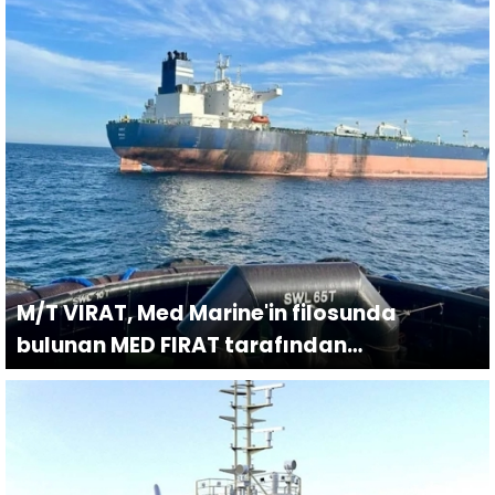
M/T VIRAT, Med Marine'in filosunda
bulunan MED FIRAT tarafından
yedeklenerek Türkeli demir sahasına
çekiliyor.