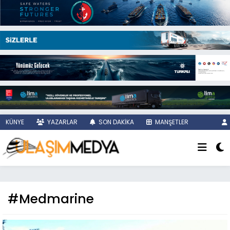
KÜNYE
YAZARLAR
SON DAKİKA
MANŞETLER
#Medmarine