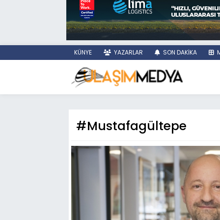
KÜNYE
YAZARLAR
SON DAKİKA
M
#Mustafagültepe