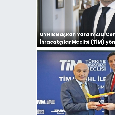
GYHİB Başkan Yardımcısı Cem
İhracatçılar Meclisi (TİM) yön