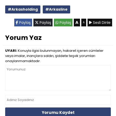
#Arkasholding
#Arkasline
A
Paylaş
Paylaş
Paylaş
Sesli Dinle
A
Yorum Yaz
UYARI:
Konuyla ilgisi bulunmayan, hakaret içeren cümleler
veya imalar, inançlara saldırı, şiddete teşvik yorumları
onaylanmamaktadır.
Yorumu Kaydet