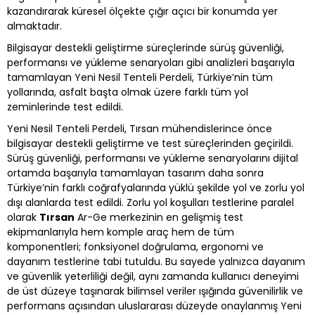
kazandırarak küresel ölçekte çığır açıcı bir konumda yer
almaktadır.
Bilgisayar destekli geliştirme süreçlerinde sürüş güvenliği,
performansı ve yükleme senaryoları gibi analizleri başarıyla
tamamlayan Yeni Nesil Tenteli Perdeli, Türkiye’nin tüm
yollarında, asfalt başta olmak üzere farklı tüm yol
zeminlerinde test edildi.
Yeni Nesil Tenteli Perdeli, Tırsan mühendislerince önce
bilgisayar destekli geliştirme ve test süreçlerinden geçirildi.
Sürüş güvenliği, performansı ve yükleme senaryolarını dijital
ortamda başarıyla tamamlayan tasarım daha sonra
Türkiye’nin farklı coğrafyalarında yüklü şekilde yol ve zorlu yol
dışı alanlarda test edildi. Zorlu yol koşulları testlerine paralel
olarak
Tırsan
Ar-Ge merkezinin en gelişmiş test
ekipmanlarıyla hem komple araç hem de tüm
komponentleri; fonksiyonel doğrulama, ergonomi ve
dayanım testlerine tabi tutuldu. Bu sayede yalnızca dayanım
ve güvenlik yeterliliği değil, aynı zamanda kullanıcı deneyimi
de üst düzeye taşınarak bilimsel veriler ışığında güvenilirlik ve
performans açısından uluslararası düzeyde onaylanmış Yeni