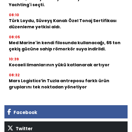
Yachting'i seçti.
08:10
Türk Loydu, Süveyş Kanalı Özel Tonaj Sertifikası
düzenleme yetkisi aldı.
08:05
Med Marine'in kendi filosunda kullanacağı, 65 ton
çekiş gücüne sahip römorkör suya indirildi.
10:39
Kocaeli limanlarının yükü katlanarak artıyor
08:32
Mars Logistics’in Tuzla antreposu farklı ürün
gruplarını tek noktadan yönetiyor
Facebook
Twitter