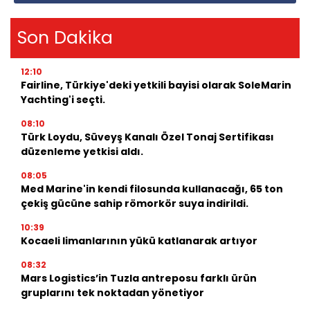
Son Dakika
12:10
Fairline, Türkiye'deki yetkili bayisi olarak SoleMarin
Yachting'i seçti.
08:10
Türk Loydu, Süveyş Kanalı Özel Tonaj Sertifikası
düzenleme yetkisi aldı.
08:05
Med Marine'in kendi filosunda kullanacağı, 65 ton
çekiş gücüne sahip römorkör suya indirildi.
10:39
Kocaeli limanlarının yükü katlanarak artıyor
08:32
Mars Logistics’in Tuzla antreposu farklı ürün
gruplarını tek noktadan yönetiyor