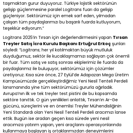
taşımaktan gurur duyuyoruz. Türkiye lojistik sektörünün
gelişip güçlenmesine paralel Logitrans fuarı da gelişip
güçleniyor. Sektörümüz için emek sarf eden, yılmadan
çalışan tüm paydaşlarımızı bu başarılı fuarda kutluyorum,
teşekkür ediyorum.”
Logitrans 2025’in Tırsan için değerlendirmesini yapan
Tırsan
Treyler Satış İcra Kurulu Başkanı Ertuğrul Erkoç
şunları
söyledi: “Logitrans; her yıl katılmaktan büyük mutluluk
duyduğumuz, sektör ile kucaklaşmamızı sağlayan çok önemli
bir fuar. Tüm satış ve satış sonrası ekiplerimiz ile fuarda da
paydaşlarımız ile buluşuyor, sektörümüz için çözümler
üretiyoruz. Kısa süre önce, 27 Eylül’de Adapazarı Mega Üretim
Kampüsümüzde gerçekleştirdiğimiz Yeni Nesil Tenteli Perdeli
lansmanında yine tüm sektörümüzü gururla ağırladık.
Avrupa’nın ilk ve tek treyler test pistini de bu kapsamda
sektöre tanıttık. O gün yenilikleri anlattık, Tırsan’ın Ar-Ge
gücünü, süreçlerini ve en önemlisi Treyler Mühendisliğinin
Yeni Standardı olan Yeni Nesil Tenteli Perdeli aracımızı lanse
ettik. Bugün ise aradan geçen kısa sürede yeni nesil
aracımıza yatırım yapan, yeni araçlarını operasyonlarında
kullanmaya başlayan iş ortaklarımızdan deneyimlerini