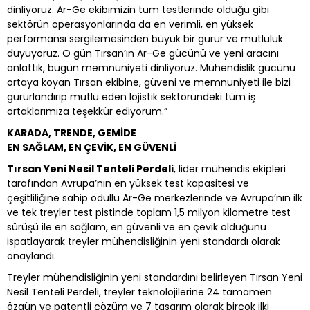
dinliyoruz. Ar-Ge ekibimizin tüm testlerinde olduğu gibi
sektörün operasyonlarında da en verimli, en yüksek
performansı sergilemesinden büyük bir gurur ve mutluluk
duyuyoruz. O gün Tırsan’ın Ar-Ge gücünü ve yeni aracını
anlattık, bugün memnuniyeti dinliyoruz. Mühendislik gücünü
ortaya koyan Tırsan ekibine, güveni ve memnuniyeti ile bizi
gururlandırıp mutlu eden lojistik sektöründeki tüm iş
ortaklarımıza teşekkür ediyorum.”
KARADA, TRENDE, GEMİDE
EN SAĞLAM, EN ÇEVİK, EN GÜVENLİ
Tırsan Yeni Nesil Tenteli Perdeli
, lider mühendis ekipleri
tarafından Avrupa’nın en yüksek test kapasitesi ve
çeşitliliğine sahip ödüllü Ar-Ge merkezlerinde ve Avrupa’nın ilk
ve tek treyler test pistinde toplam 1,5 milyon kilometre test
sürüşü ile en sağlam, en güvenli ve en çevik olduğunu
ispatlayarak treyler mühendisliğinin yeni standardı olarak
onaylandı.
Treyler mühendisliğinin yeni standardını belirleyen Tırsan Yeni
Nesil Tenteli Perdeli, treyler teknolojilerine 24 tamamen
özgün ve patentli çözüm ve 7 tasarım olarak birçok ilki