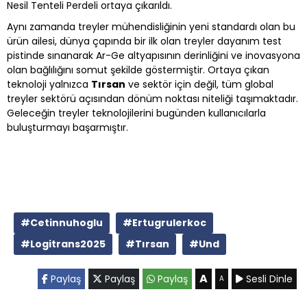
Nesil Tenteli Perdeli ortaya çıkarıldı.
Aynı zamanda treyler mühendisliğinin yeni standardı olan bu
ürün ailesi, dünya çapında bir ilk olan treyler dayanım test
pistinde sınanarak Ar-Ge altyapısının derinliğini ve inovasyona
olan bağlılığını somut şekilde göstermiştir. Ortaya çıkan
teknoloji yalnızca
Tırsan
ve sektör için değil, tüm global
treyler sektörü açısından dönüm noktası niteliği taşımaktadır.
Geleceğin treyler teknolojilerini bugünden kullanıcılarla
buluşturmayı başarmıştır.
#Cetinnuhoglu
#Ertugrulerkoc
#Logitrans2025
#Tırsan
#Und
A
Paylaş
Paylaş
Paylaş
Sesli Dinle
A