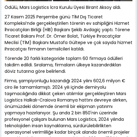
Ödülü, Mars Logistics İcra Kurulu Üyesi Birant Aksoy aldı.
27 Kasım 2025 Perşembe günü TİM Dış Ticaret
Kompleksi’nde gerçekleştirilen törenin ev sahipliğini Hizmet
İhracatçıları Birliği (HİB) Başkanı Şekib Avdagiç yaptı. Törene
Ticaret Bakanı Prof. Dr. Ömer Bolat, Türkiye İhracatçılar
Meclisi (TİM) Başkanı Mustafa Gültepe ve çok sayıda hizmet
ihracatçısı firmanın temsilcileri katıldı.
Törende 20 farklı kategoride toplam 60 firmaya ödülleri
takdim edildi. Sıralama, firmaların ülkeye kazandırdıkları
döviz tutarına göre belirlendi.
Firma, şampiyonluğu kazandığı 2024 yılını 602,6 milyon €
ciro ile tamamlamıştı. 2024 yılı içinde demiryolu
taşımacılığında dikkat çeken atılımlar gerçekleştiren Mars
Logistics Halkalı-Craiova Romanya hattını devreye alırken,
önümüzdeki dönemde önemli bir ekipman yatırımı
yapmaya hazırlanıyor. Şu anda 2 bin 850'nin üzerinde
profesyonel çalışanı bulunan Mars Logistics, 2024 yılında
teknolojiden insan kaynaklarına, sürdürülebilirlikten
operasyonel verimliliğe kadar birçok alanda önemli projeler