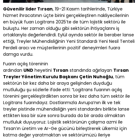
Güvenilir lider Tırsan
, 19–21 Kasım tarihlerinde, Türkiye
hizmet ihracatının üçte birini gerçekleştiren nakliyecilerinin
en büyük fuarı Logitrans 2025’te de tüm lojistik sektörü ile
buluştu. Her zaman olduğu gibi sektörün ihtiyaçlarını iş
ortaklarıyla değerlendirdi. Eylül ayında sektör ile beraber lanse
ettiği, Treyler Mühendisliğinin Yeni Standardı Yeni Nesil Tenteli
Perdeli aracı ve müşterilerinin pozitif deneyimleri fuara
damga vurdu.
Fuarın açılış töreninin
ardından
UND
heyetini
Tırsan
standında ağırlayan
Tırsan
Treyler Yönetim Kurulu Başkanı Çetin Nuhoğlu
, tüm
sektörün bir kez daha bir araya gelişinden duyduğu
mutluluğu şu sözlerle ifade etti: “Logitrans fuarının açılış
törenini gerçekleştirdikten sonra bir kez daha tüm sektör ile
Logitrans fuarındayız. Dostlarımızla Avrupa’nın ilk ve tek
treyler pistinde mühendisliğin yeni standardını birlikte lanse
ettikten kısa bir süre sonra burada da bir arada olmaktan
mutluluk duyuyoruz. Lojistik sektörünün çalışma azmi ile
Tırsan’ın üretim ve Ar-Ge gücünü birleştirerek ülkemiz için
katma değer yaratmaktan ve sektörümüzü ileriye