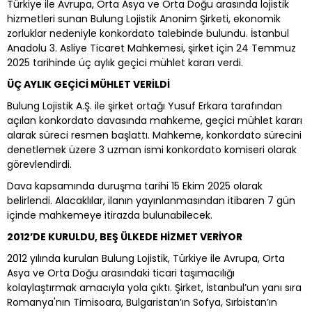
Türkiye ile Avrupa, Orta Asya ve Orta Doğu arasında lojistik
hizmetleri sunan Bulung Lojistik Anonim Şirketi, ekonomik
zorluklar nedeniyle konkordato talebinde bulundu. İstanbul
Anadolu 3. Asliye Ticaret Mahkemesi, şirket için 24 Temmuz
2025 tarihinde üç aylık geçici mühlet kararı verdi.
ÜÇ AYLIK GEÇİCİ MÜHLET VERİLDİ
Bulung Lojistik A.Ş. ile şirket ortağı Yusuf Erkara tarafından
açılan konkordato davasında mahkeme, geçici mühlet kararı
alarak süreci resmen başlattı. Mahkeme, konkordato sürecini
denetlemek üzere 3 uzman ismi konkordato komiseri olarak
görevlendirdi.
Dava kapsamında duruşma tarihi 15 Ekim 2025 olarak
belirlendi. Alacaklılar, ilanın yayınlanmasından itibaren 7 gün
içinde mahkemeye itirazda bulunabilecek.
2012’DE KURULDU, BEŞ ÜLKEDE HİZMET VERİYOR
2012 yılında kurulan Bulung Lojistik, Türkiye ile Avrupa, Orta
Asya ve Orta Doğu arasındaki ticari taşımacılığı
kolaylaştırmak amacıyla yola çıktı. Şirket, İstanbul’un yanı sıra
Romanya'nın Timisoara, Bulgaristan’ın Sofya, Sırbistan’ın