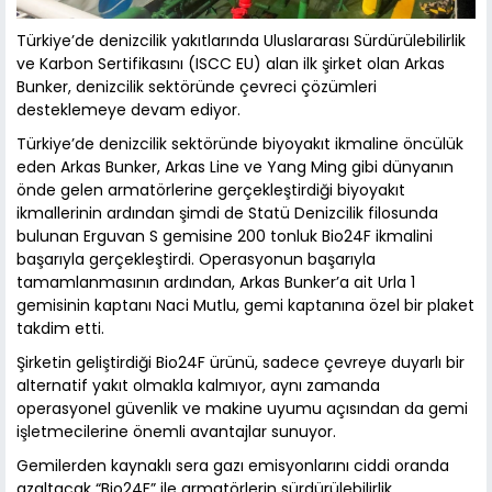
Türkiye’de denizcilik yakıtlarında Uluslararası Sürdürülebilirlik
ve Karbon Sertifikasını (ISCC EU) alan ilk şirket olan Arkas
Bunker, denizcilik sektöründe çevreci çözümleri
desteklemeye devam ediyor.
Türkiye’de denizcilik sektöründe biyoyakıt ikmaline öncülük
eden Arkas Bunker, Arkas Line ve Yang Ming gibi dünyanın
önde gelen armatörlerine gerçekleştirdiği biyoyakıt
ikmallerinin ardından şimdi de Statü Denizcilik filosunda
bulunan Erguvan S gemisine 200 tonluk Bio24F ikmalini
başarıyla gerçekleştirdi. Operasyonun başarıyla
tamamlanmasının ardından, Arkas Bunker’a ait Urla 1
gemisinin kaptanı Naci Mutlu, gemi kaptanına özel bir plaket
takdim etti.
Şirketin geliştirdiği Bio24F ürünü, sadece çevreye duyarlı bir
alternatif yakıt olmakla kalmıyor, aynı zamanda
operasyonel güvenlik ve makine uyumu açısından da gemi
işletmecilerine önemli avantajlar sunuyor.
Gemilerden kaynaklı sera gazı emisyonlarını ciddi oranda
azaltacak “Bio24F” ile armatörlerin sürdürülebilirlik