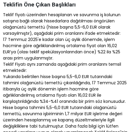
Teklifin Öne Çıkan Başlıkları
Teklif fiyatı üzerinden hesaplanan ve savunma iş kolunun
satışına bağlı olarak hissedarlara dağıtılması öngörülen
olağanüstü temettü (hisse başına 5,5-6,0 EUR olarak
varsayılmıştır), aşağıdaki prim oranlarını ifade etmektedir:
17 Temmuz 2025'e kadar olan üç aylık dönemde, işlem
hacmine göre ağırlıklandırılmış ortalama fiyat olan 16,02
EUR’ya (olası teklif spekülasyonlarından önce) %22 ila %25
arası prim uygulanmıştır.
Teklif Fiyatı aynı zamanda aşağıdaki prim oranlarını temsil
etmektedir:
Yukarıda belirtilen hisse başına 5,5-6,0 EUR tutarındaki
tahmini olağanüstü temettü çıkarıldığında, 17 Temmuz 2025
itibarıyla üç aylık dönemin işlem hacmine göre
ağırlıklandırılmış ortalama fiyatı olan 16,02 EUR ile
karşılaştırıldığında %34-%41 oranında bir prim söz konusudur.
Hisse başına tahmini 5,5-6,0 EUR tutarındaki olağanüstü
temettü, savunma işbiriminin 1,7 milyar EUR işletme değeri
üzerinden hesaplanmış ve kapanış düzeltmeleriyle ilgili
değişikliklere tabi tutulmuştur. Daha fazla bilgi için lütfen