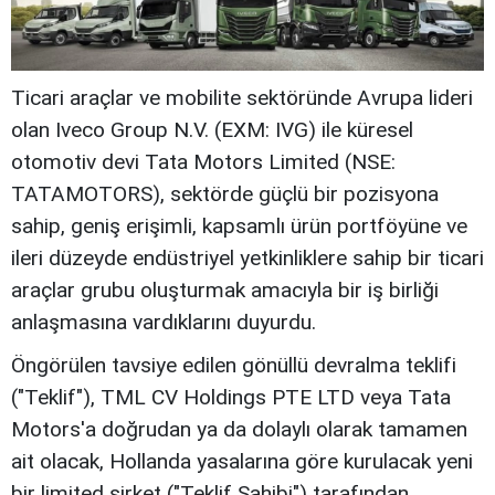
Ticari araçlar ve mobilite sektöründe Avrupa lideri
olan Iveco Group N.V. (EXM: IVG) ile küresel
otomotiv devi Tata Motors Limited (NSE:
TATAMOTORS), sektörde güçlü bir pozisyona
sahip, geniş erişimli, kapsamlı ürün portföyüne ve
ileri düzeyde endüstriyel yetkinliklere sahip bir ticari
araçlar grubu oluşturmak amacıyla bir iş birliği
anlaşmasına vardıklarını duyurdu.
Öngörülen tavsiye edilen gönüllü devralma teklifi
("Teklif"), TML CV Holdings PTE LTD veya Tata
Motors'a doğrudan ya da dolaylı olarak tamamen
ait olacak, Hollanda yasalarına göre kurulacak yeni
bir limited şirket ("Teklif Sahibi") tarafından