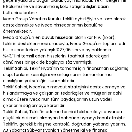
geçerli yasalara uygun olarak yayımlanacak Teklif Belgesi'nin
E Bölümü'ne ve savunma iş kolu satışına ilişkin basın
bültenine bakınız.
Iveco Group Yönetim Kurulu, teklifi oybirliğiyle ve tam olarak
desteklemekte ve Iveco hissedarlarının kabulüne
önermektedir.
Iveco Group'un en büyük hissedarı olan Exor N.V. (Exor),
teklifin desteklenmesi amacıyla, Iveco Group'un toplam adi
hisse senetlerinin yaklaşık %27,06'sını ve oy haklarının
%43,11'ini temsil eden hisselerini taahhüt ederek geri
dönülmez bir şekilde bağlayıcı söz vermiştir.
Teklif Sahibi, Teklif Fiyatı'nın tamamı için finansman sağlamış
olup, fonların kesinliğini ve anlaşmanın tamamlanma
olasılığının yüksekliğini sunmaktadır.
Teklif Sahibi, Iveco'nun mevcut stratejisini desteklemeye ve
hızlandırmaya ve çalışanlar, tedarikçiler ve müşteriler dahil
olmak üzere Iveco'nun tüm paydaşlarının uzun vadeli
çıkarlarını sağlamaya kararlıdır.
Teklif Sahibi, Teklif'in ödeme tarihini takiben iki yıl boyunca
güçlü bir dizi mali olmayan taahhüde uymayı kabul etmiştir.
Teklifin, gerekli birleşme kontrolü, doğrudan yabancı yatırım,
AB Yabancı Sübvansiyonları Yönetmeliği ve finansal