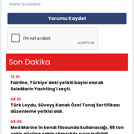
Yorumu Kaydet
Son Dakika
12:10
Fairline, Türkiye'deki yetkili bayisi olarak
SoleMarin Yachting'i seçti.
08:10
Türk Loydu, Süveyş Kanalı Özel Tonaj Sertifikası
düzenleme yetkisi aldı.
08:05
Med Marine'in kendi filosunda kullanacağı, 65 ton
çekiş gücüne sahip römorkör suya indirildi.