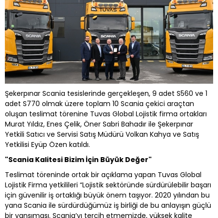
Şekerpınar Scania tesislerinde gerçekleşen, 9 adet S560 ve 1
adet S770 olmak üzere toplam 10 Scania çekici araçtan
oluşan teslimat törenine Tuvas Global Lojistik firma ortakları
Murat Yıldız, Enes Çelik, Öner Sabri Bahadır ile Şekerpınar
Yetkili Satıcı ve Servisi Satış Müdürü Volkan Kahya ve Satış
Yetkilisi Eyüp Özen katıldı.
"Scania Kalitesi Bizim İçin Büyük Değer"
Teslimat töreninde ortak bir açıklama yapan Tuvas Global
Lojistik Firma yetkilileri “Lojistik sektöründe sürdürülebilir başarı
için güvenilir iş ortaklığı büyük önem taşıyor. 2020 yılından bu
yana Scania ile sürdürdüğümüz iş birliği de bu anlayışın güçlü
bir yansıması. Scania’yı tercih etmemizde, yüksek kalite