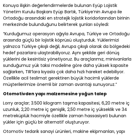
Konuya ilişkin değerlendirmelerde bulunan Eyüp Lojistik
Yönetim Kurulu Başkanı Eyüp Bartık, Türkiye’nin Avrupa ile
Ortadoğu arasındaki en stratejik lojistik koridorlarından birinin
merkezinde bulunduğunu belirterek şunları söyledi:
“Kurduğumuz operasyon ağıyla Avrupa, Türkiye ve Ortadoğu
arasında güçlü bir lojistik köprüsü oluşturduk. Yüklerimizi
yalnızca Türkiye çıkışlı değil, Avrupa çıkışlı olarak da bölgedeki
hedef pazarlara ulaştırabiliyoruz. Aynı şekilde geri dönüş
yüklerini de kesintisiz yönetiyoruz. Bu araçlarımız, minivanlarla
sunduğumuz yük taksi modeline göre daha yüksek kapasite
sağlarken, TIR’lara kıyasla çok daha hızlı hareket edebiliyor.
Özellikle acil teslimat gerektiren büyük hacimli yüklerde
müşterilerimize önemli bir zaman avantajı sunuyoruz.”
Otomotivden yapı malzemesine yoğun talep
Lorry araçlar; 3.500 kilogram taşıma kapasitesi, 6,20 metre iç
uzunluk, 2,20 metre iç genişlik, 2,50 metre iç yükseklik ve 34
metreküplük hacmiyle özellikle zaman hassasiyeti bulunan
yükler için güçlü bir alternatif oluşturuyor.
Otomotiv tedarik sanayi ürünleri, makine ekipmanları, yapı