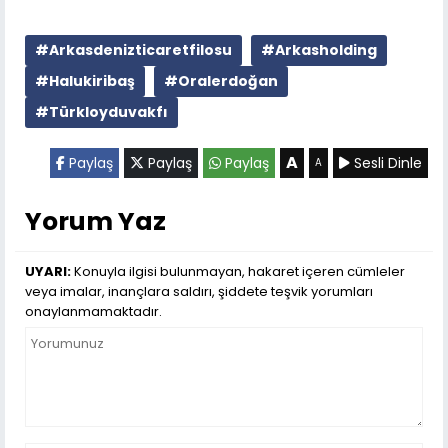
#Arkasdenizticaretfilosu
#Arkasholding
#Halukiribaş
#Oralerdoğan
#Türkloyduvakfı
A
Paylaş
Paylaş
Paylaş
Sesli Dinle
A
Yorum Yaz
UYARI:
Konuyla ilgisi bulunmayan, hakaret içeren cümleler
veya imalar, inançlara saldırı, şiddete teşvik yorumları
onaylanmamaktadır.