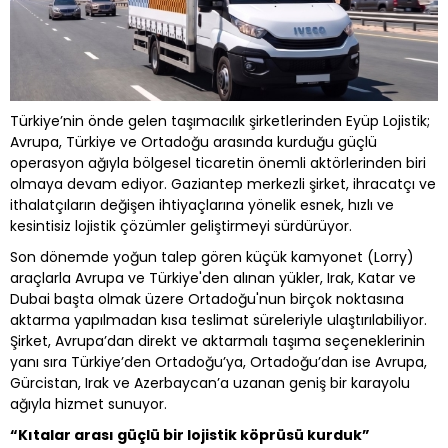
Türkiye’nin önde gelen taşımacılık şirketlerinden Eyüp Lojistik;
Avrupa, Türkiye ve Ortadoğu arasında kurduğu güçlü
operasyon ağıyla bölgesel ticaretin önemli aktörlerinden biri
olmaya devam ediyor. Gaziantep merkezli şirket, ihracatçı ve
ithalatçıların değişen ihtiyaçlarına yönelik esnek, hızlı ve
kesintisiz lojistik çözümler geliştirmeyi sürdürüyor.
Son dönemde yoğun talep gören küçük kamyonet (Lorry)
araçlarla Avrupa ve Türkiye'den alınan yükler, Irak, Katar ve
Dubai başta olmak üzere Ortadoğu'nun birçok noktasına
aktarma yapılmadan kısa teslimat süreleriyle ulaştırılabiliyor.
Şirket, Avrupa’dan direkt ve aktarmalı taşıma seçeneklerinin
yanı sıra Türkiye’den Ortadoğu’ya, Ortadoğu’dan ise Avrupa,
Gürcistan, Irak ve Azerbaycan’a uzanan geniş bir karayolu
ağıyla hizmet sunuyor.
“Kıtalar arası güçlü bir lojistik köprüsü kurduk”