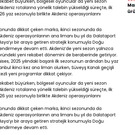
rekabet büyürken, bölgesel oyuncular da yeni sezon
Mar
kdeniz rotalarına yönelik talebin yükseldiği süreçte, ilk
ürü
6 yaz sezonuyla birlikte Akdeniz operasyonlarını
sezonunda dikkat çeken marka, ikinci sezonunda da
Akdeniz operasyonlarının ana limanı bu yıl da Galataport
 Asya’yı bir araya getiren stratejik konumuyla Doğu
çlendirmeye devam etti. Akdeniz’de yeni sezon yalnızca
ktöründeki yeni rekabet dönemini de beraberinde getiriyor.
ses, 2025 yılındaki başarılı ilk sezonunun ardından bu yaz
nbul ikinci kez ana liman olurken, Süveyş Kanalı geçişli
ezli yeni programlar dikkat çekiyor.
rekabet büyürken, bölgesel oyuncular da yeni sezon
kdeniz rotalarına yönelik talebin yükseldiği süreçte, ilk
6 yaz sezonuyla birlikte Akdeniz operasyonlarını
sezonunda dikkat çeken marka, ikinci sezonunda da
Akdeniz operasyonlarının ana limanı bu yıl da Galataport
 Asya’yı bir araya getiren stratejik konumuyla Doğu
çlendirmeye devam etti.