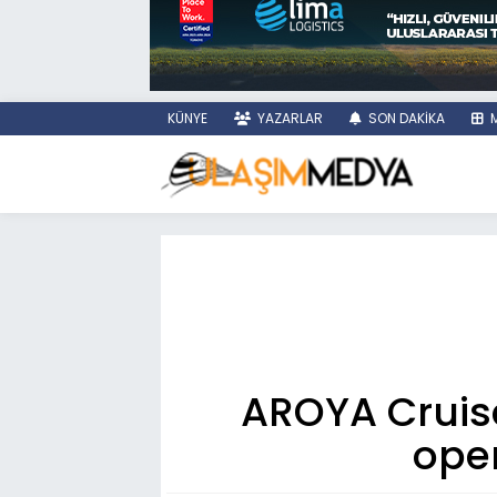
KÜNYE
YAZARLAR
SON DAKİKA
M
AROYA Cruise
oper