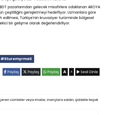
ve BDT pazarlarından gelecek misafirlere odaklanan AROYA
rün çeşitliliğini genişletmeyi hedefliyor. Uzmanlara göre
h edilmesi, Türkiye’nin kruvaziyer turizminde bölgesel
ici bir gelişme olarak değerlendiriliyor.
#Sturemyrmell
A
Paylaş
Paylaş
Paylaş
Sesli Dinle
A
eren cümleler veya imalar, inançlara saldırı, şiddete teşvik