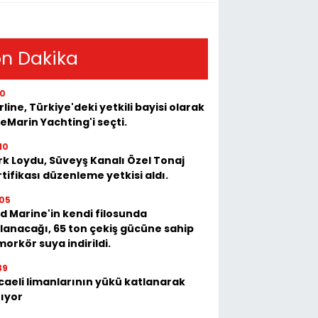
n Dakika
10
rline, Türkiye'deki yetkili bayisi olarak
eMarin Yachting'i seçti.
10
rk Loydu, Süveyş Kanalı Özel Tonaj
tifikası düzenleme yetkisi aldı.
05
d Marine'in kendi filosunda
llanacağı, 65 ton çekiş gücüne sahip
orkör suya indirildi.
39
caeli limanlarının yükü katlanarak
tıyor