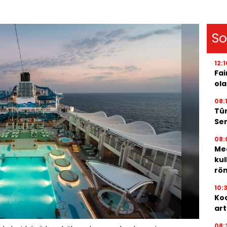
So
12:1
Fai
ola
08:
Tür
Ser
08:
Med
kul
röm
10:
Koc
art
08: