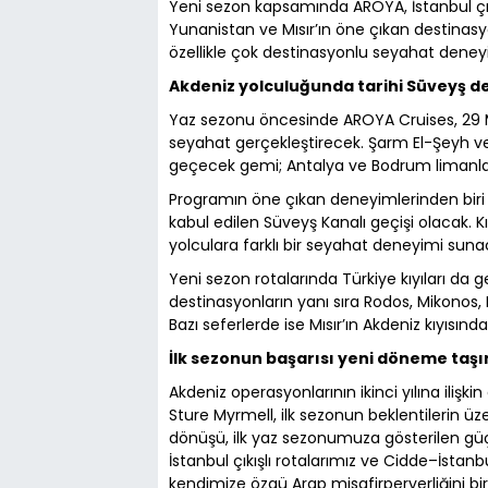
Yeni sezon kapsamında AROYA, İstanbul çıkı
Yunanistan ve Mısır’ın öne çıkan destinasy
özellikle çok destinasyonlu seyahat deneyi
Akdeniz yolculuğunda tarihi Süveyş d
Yaz sezonu öncesinde AROYA Cruises, 29 Ma
seyahat gerçekleştirecek. Şarm El-Şeyh ve
geçecek gemi; Antalya ve Bodrum limanlar
Programın öne çıkan deneyimlerinden biri is
kabul edilen Süveyş Kanalı geçişi olacak. Kız
yolculara farklı bir seyahat deneyimi suna
Yeni sezon rotalarında Türkiye kıyıları da
destinasyonların yanı sıra Rodos, Mikonos, 
Bazı seferlerde ise Mısır’ın Akdeniz kıyısınd
İlk sezonun başarısı yeni döneme taşı
Akdeniz operasyonlarının ikinci yılına ili
Sture Myrmell, ilk sezonun beklentilerin üz
dönüşü, ilk yaz sezonumuza gösterilen güç
İstanbul çıkışlı rotalarımız ve Cidde–İstanb
kendimize özgü Arap misafirperverliğini bir a