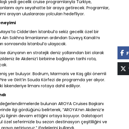
şlı yedi gecelik cruise programlarıyla Türkiye,
onlarını aynı seyahatte bir araya getirecek. Programlar,
mi arayan uluslararası yolcuları hedefliyor.
eneyimi
yıs’ta Cidde’den İstanbul’a sekiz gecelik özel bir
 Ain Sokhna limanlarının ardından Süveyş Kanalı’nı
ı sonrasında İstanbul’a ulaşacak.
e dünyanın en stratejik deniz yollarından biri olarak
F
ıldeniz ile Akdeniz’i birbirine bağlayan tarihi rota,
cak.
 geniş yer buluyor. Bodrum, Marmaris ve Kaş gibi önemli
Pire ve Girit’in Souda Körfezi de programda yer alıyor.
aki İskenderiye limanı rotaya dahil ediliyor.
ndı
şkin değerlendirmelerde bulunan AROYA Cruises Başkanı
erinde ilgi gördüğünü belirterek, “AROYA’nın Akdeniz’e
lü ilginin devam ettiğini ortaya koyuyor. Galataport
ul özel seferimizle bu sezon destinasyon çeşitliliğini ve
raya getiriyoruz.” ifadelerini kullandı.