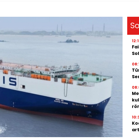
So
12:
Fai
Sol
08:
Tü
Ser
08:
Me
ku
röm
10:
Ko
ar