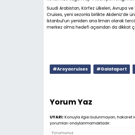
Suudi Arabistan, Körfez ülkeleri, Avrupa 
Cruises, yeni sezonla birlikte Akdeniz’de ü
İstanbul’un yeniden ana liman olarak terci
merkez olma hedefi açısından da dikkat çek
#Aroyacruises
#Galataport
Yorum Yaz
UYARI:
Konuyla ilgisi bulunmayan, hakaret iç
yorumları onaylanmamaktadır.