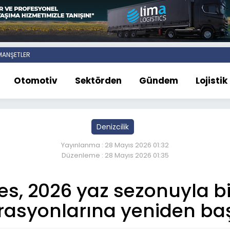
ANŞETLER
Otomotiv
Sektörden
Gündem
Lojistik
Denizcilik
Yayınlanma : 28 Mayıs 2026 01:32
Düzenleme : 28 Mayıs 2026 01:35
s, 2026 yaz sezonuyla bi
asyonlarına yeniden baş