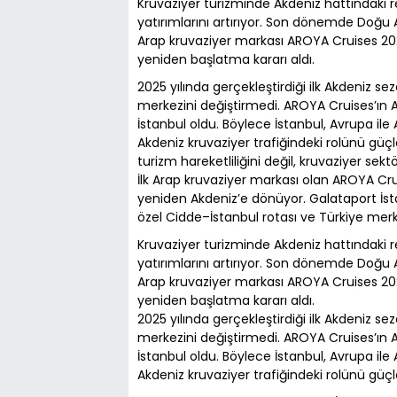
Kruvaziyer turizminde Akdeniz hattındaki 
yatırımlarını artırıyor. Son dönemde Doğu A
Arap kruvaziyer markası AROYA Cruises 202
yeniden başlatma kararı aldı.
2025 yılında gerçekleştirdiği ilk Akdeniz 
merkezini değiştirmedi. AROYA Cruises’ın 
İstanbul oldu. Böylece İstanbul, Avrupa ile
Akdeniz kruvaziyer trafiğindeki rolünü gü
turizm hareketliliğini değil, kruvaziyer se
İlk Arap kruvaziyer markası olan AROYA Crui
yeniden Akdeniz’e dönüyor. Galataport İsta
özel Cidde–İstanbul rotası ve Türkiye merk
Kruvaziyer turizminde Akdeniz hattındaki 
yatırımlarını artırıyor. Son dönemde Doğu A
Arap kruvaziyer markası AROYA Cruises 202
yeniden başlatma kararı aldı.
2025 yılında gerçekleştirdiği ilk Akdeniz 
merkezini değiştirmedi. AROYA Cruises’ın 
İstanbul oldu. Böylece İstanbul, Avrupa ile
Akdeniz kruvaziyer trafiğindeki rolünü gü