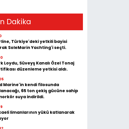
n Dakika
0
rline, Türkiye'deki yetkili bayisi
rak SoleMarin Yachting'i seçti.
10
k Loydu, Süveyş Kanalı Özel Tonaj
tifikası düzenleme yetkisi aldı.
05
 Marine'in kendi filosunda
lanacağı, 65 ton çekiş gücüne sahip
orkör suya indirildi.
39
aeli limanlarının yükü katlanarak
ıyor
32