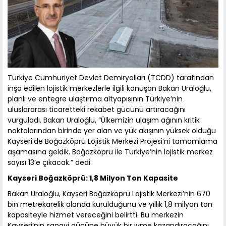
Türkiye Cumhuriyet Devlet Demiryolları (TCDD) tarafından
inşa edilen lojistik merkezlerle ilgili konuşan Bakan Uraloğlu,
planlı ve entegre ulaştırma altyapısının Türkiye’nin
uluslararası ticaretteki rekabet gücünü artıracağını
vurguladı. Bakan Uraloğlu, “Ülkemizin ulaşım ağının kritik
noktalarından birinde yer alan ve yük akışının yüksek olduğu
Kayseri’de Boğazköprü Lojistik Merkezi Projesi’ni tamamlama
aşamasına geldik. Boğazköprü ile Türkiye’nin lojistik merkez
sayısı 13’e çıkacak.” dedi.
Kayseri Boğazköprü: 1,8 Milyon Ton Kapasite
Bakan Uraloğlu, Kayseri Boğazköprü Lojistik Merkezi’nin 670
bin metrekarelik alanda kurulduğunu ve yıllık 1,8 milyon ton
kapasiteyle hizmet vereceğini belirtti. Bu merkezin
Kayseri’nin sanayi gücüne büyük bir ivme kazandıracağını