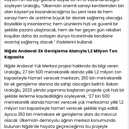
söyleyen Uraloğlu, “Ülkemizin önemli sanayi kentlerinden biri
olan Kayseri’ye kazandıracağımız bu yeni tesis ile hem
sanayi hem de üretime büyük bir destek sağlamış olacağız.
Böylelikle iş insanlarımız; hem ürünlerini hızlı ve güvenli bir
şekilde pazara ulaştıracak, hem de her geçen gün rekabet
koşulları daha da zorlaşan dünya ticaretinde kendisine
avantaj sağlamış olacak.” ifadelerini kullandı.
Niğde Andaval: Ek Genişleme Alanıyla 1,2 Milyon Ton
Kapasite
Niğde Andaval Yük Merkezi projesi hakkında da bilgi veren
Uraloğlu, 27 bin 500 metrekarelik alanda yıllık 1,2 milyon ton
kapasiteyle hizmet verecek merkezin, 250 bin metrekarelik
bir ek genişleme alanına da sahip olacağını belirtti. Bakan
Uraloğlu, 2023 yılında yapımına başlanan projede çok hızlı bir
şekilde ilerleme kaydedildiğini söyleyerek, “27 bin 500
metrekarelik alanda hizmet verecek yük merkezimiz yıllık 1,2
milyon ton kapasiteyle hizmet verecek şekilde inşa edildi.
Ayrıca 250 bin metrekare ek genişleme alanı da mevcut
olacak. Ülkemizin demiryolu ağının merkezi konumunda
bulunan Niğde’de hayata geçireceğimiz bu projeyle