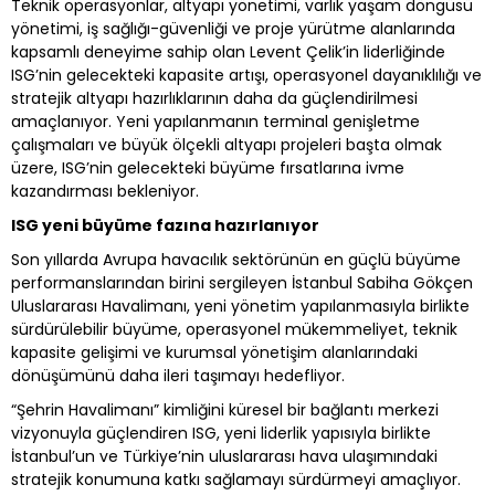
Teknik operasyonlar, altyapı yönetimi, varlık yaşam döngüsü
yönetimi, iş sağlığı-güvenliği ve proje yürütme alanlarında
kapsamlı deneyime sahip olan Levent Çelik’in liderliğinde
ISG’nin gelecekteki kapasite artışı, operasyonel dayanıklılığı ve
stratejik altyapı hazırlıklarının daha da güçlendirilmesi
amaçlanıyor. Yeni yapılanmanın terminal genişletme
çalışmaları ve büyük ölçekli altyapı projeleri başta olmak
üzere, ISG’nin gelecekteki büyüme fırsatlarına ivme
kazandırması bekleniyor.
ISG yeni büyüme fazına hazırlanıyor
Son yıllarda Avrupa havacılık sektörünün en güçlü büyüme
performanslarından birini sergileyen İstanbul Sabiha Gökçen
Uluslararası Havalimanı, yeni yönetim yapılanmasıyla birlikte
sürdürülebilir büyüme, operasyonel mükemmeliyet, teknik
kapasite gelişimi ve kurumsal yönetişim alanlarındaki
dönüşümünü daha ileri taşımayı hedefliyor.
“Şehrin Havalimanı” kimliğini küresel bir bağlantı merkezi
vizyonuyla güçlendiren ISG, yeni liderlik yapısıyla birlikte
İstanbul’un ve Türkiye’nin uluslararası hava ulaşımındaki
stratejik konumuna katkı sağlamayı sürdürmeyi amaçlıyor.