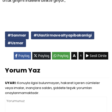
ortak girişimi ihalelere birlikte giriyor.,
#Sanmar
#Ulastirmavealtyapibakanligi
#Uzmar
A
Paylaş
Paylaş
Paylaş
Sesli Dinle
A
Yorum Yaz
UYARI:
Konuyla ilgisi bulunmayan, hakaret içeren cümleler
veya imalar, inançlara saldırı, şiddete teşvik yorumları
onaylanmamaktadır.