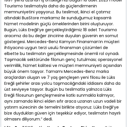
Tourismo teslimatıyla daha da güçlendirmenin
memnuniyetini yaşıyoruz. Bu teslimat, ikinci el çatımız
altındaki BusStore markamız ile sunduğumuz kapsamlı
hizmet modelinin güçlü örneklerinden birini oluşturuyor.
Bugün, Lüks Ereğli’ye gerçekleştirdiğimiz 18 adet Tourismo
aracımız da bu değer zincirine duyulan güvenin en somut
göstergesi. Mercedes-Benz Kamyon Finansman’ın müşteri
ihtiyacına uygun terzi usulü finansman çözümleri de
elbette bu teslimatın gerçekleşmesinde önemli rol oynadı.
Taşımacılık sektöründe filonun genç tutulması; operasyonel
verimlilik, hizmet kalitesi ve müşteri memnuniyeti açısından
büyük önem taşıyor. Tamamı Mercedes-Benz marka
araçlardan oluşan ve 7 yaş gençleşen yeni filosu ile Lüks
Ereğli şehirler arası yolcu taşımacılığındaki iddiasını daha da
üst seviyeye taşıyor. Bugün bu teslimatla yalnızca Lüks
Ereğli filosunun gençleşmesine katkı sunmakla kalmıyor,
aynı zamanda ikinci elden sıfır araca uzanan uzun vadeli bir
yatırım sürecinin de temelini birlikte atıyoruz. Lüks Ereğli’ye
bize duydukları güven için teşekkür ediyor, teslimatın hayırlı
olmasını diliyorum.” dedi.