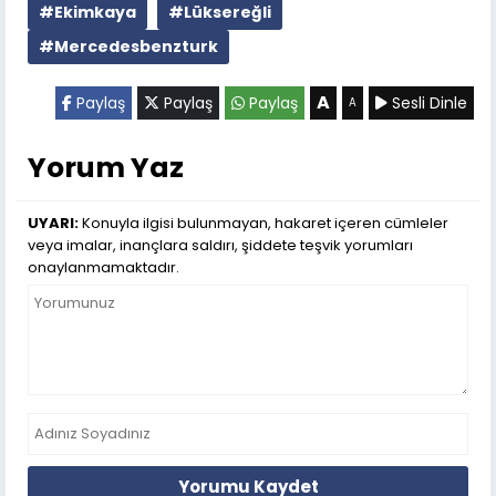
#Ekimkaya
#Lüksereğli
#Mercedesbenzturk
A
Paylaş
Paylaş
Paylaş
Sesli Dinle
A
Yorum Yaz
UYARI:
Konuyla ilgisi bulunmayan, hakaret içeren cümleler
veya imalar, inançlara saldırı, şiddete teşvik yorumları
onaylanmamaktadır.
Yorumu Kaydet