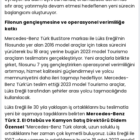
sıfır araç yatırımıyla devam etmesi hedeflenen yeni sürecin
başlangıcını oluşturuyor.
Filonun gençleşmesine ve operasyonel verimliliğe
katkı
Mercedes-Benz Türk BusStore markası ile Lüks Ereğli’nin
filosunda yer alan 2016 model araçlar için takas sürecini
yürüterek bu 18 araç yerine bugün 2023 model Tourismo
araçların teslimatını gerçekleştiriyor. Yeni araçlarla birlikte
şirket, filosunu 7 yaş gençleştirirken operasyonel verimliliğini
artırmayı, hizmet kalitesini güçlendirmeyi ve yolcu
memnuniyetini daha ileri taşımayı hedefliyor. Mercedes-
Benz Türk’ün teslim ettiği 2023 model Tourismo araçlar,
Lüks Ereğli tarafından şehirler arası yolcu taşımacılığında
kullanılacak.
Lüks Ereğli ile 30 yıla yaklaşan iş ortaklıklarını bu teslimatla
yeni bir aşamaya taşıdıklarını belirten
Mercedes-Benz
Türk 2. El Otobüs ve Kamyon Satış Direktörü Didem
Özensel
”Mercedes-Benz Türk olarak, uzun soluklu iş
ortaklıklarını her zaman çok kıymetli buluyoruz. Lüks Ereğli ile
1997 yılına uzanan iş ortaklığımızı bugün 18 adet 2023 model