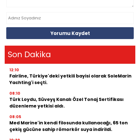
Yorumu Kaydet
Son Dakika
12:10
Fairline, Türkiye'deki yetkili bayisi olarak SoleMarin
Yachting'i seçti.
08:10
Türk Loydu, Süveyş Kanalı Özel Tonaj Sertifikası
düzenleme yetkisi aldı.
08:05
Med Marine'in kendi filosunda kullanacağı, 65 ton
çekiş gücüne sahip römorkör suya indirildi.