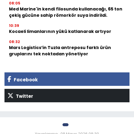
08:05
Med Marine'in kendi filosunda kullanacağı, 65 ton
çekiş gücüne sahip römorkör suya indirildi.
10:39
Kocaeli limanlarının yükü katlanarak artıyor
08:32
Mars Logistics’in Tuzla antreposu farklı ürün
gruplarını tek noktadan yönetiyor
Facebook
Twitter
Yayınlanma : 08 Mayıs 2026 08:30