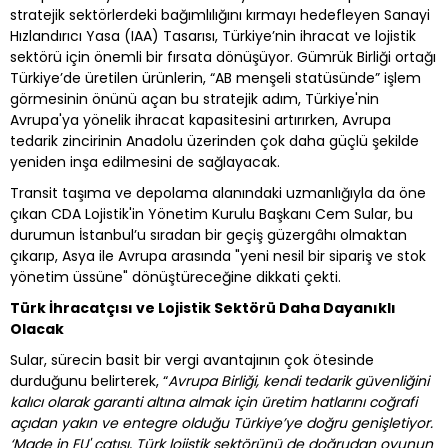
stratejik sektörlerdeki bağımlılığını kırmayı hedefleyen Sanayi
Hızlandırıcı Yasa (IAA) Tasarısı, Türkiye’nin ihracat ve lojistik
sektörü için önemli bir fırsata dönüşüyor. Gümrük Birliği ortağı
Türkiye’de üretilen ürünlerin, “AB menşeli statüsünde” işlem
görmesinin önünü açan bu stratejik adım, Türkiye'nin
Avrupa'ya yönelik ihracat kapasitesini artırırken, Avrupa
tedarik zincirinin Anadolu üzerinden çok daha güçlü şekilde
yeniden inşa edilmesini de sağlayacak.
Transit taşıma ve depolama alanındaki uzmanlığıyla da öne
çıkan CDA Lojistik'in Yönetim Kurulu Başkanı Cem Sular, bu
durumun İstanbul’u sıradan bir geçiş güzergâhı olmaktan
çıkarıp, Asya ile Avrupa arasında "yeni nesil bir sipariş ve stok
yönetim üssüne" dönüştüreceğine dikkati çekti.
Türk İhracatçısı ve Lojistik Sektörü Daha Dayanıklı
Olacak
Sular, sürecin basit bir vergi avantajının çok ötesinde
durduğunu belirterek, “
Avrupa Birliği, kendi tedarik güvenliğini
kalıcı olarak garanti altına almak için üretim hatlarını coğrafi
açıdan yakın ve entegre olduğu Türkiye’ye doğru genişletiyor.
‘Made in EU' çatısı, Türk lojistik sektörünü de doğrudan oyunun