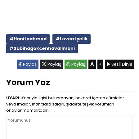
#Hanitaahmad
#Leventçelik
#Sabihagokcenhavalimani
A
Paylaş
Paylaş
Paylaş
Sesli Dinle
A
Yorum Yaz
UYARI:
Konuyla ilgisi bulunmayan, hakaret içeren cümleler
veya imalar, inançlara saldırı, şiddete teşvik yorumları
onaylanmamaktadır.