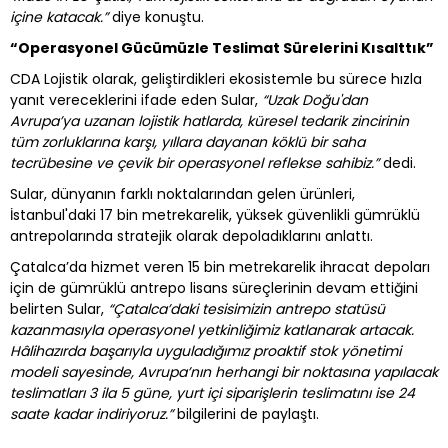
içine katacak.”
diye konuştu.
“Operasyonel Gücümüzle Teslimat Sürelerini Kısalttık”
CDA Lojistik olarak, geliştirdikleri ekosistemle bu sürece hızla
yanıt vereceklerini ifade eden Sular,
“Uzak Doğu'dan
Avrupa’ya uzanan lojistik hatlarda, küresel tedarik zincirinin
tüm zorluklarına karşı, yıllara dayanan köklü bir saha
tecrübesine ve çevik bir operasyonel reflekse sahibiz.”
dedi.
Sular, dünyanın farklı noktalarından gelen ürünleri,
İstanbul'daki 17 bin metrekarelik, yüksek güvenlikli gümrüklü
antrepolarında stratejik olarak depoladıklarını anlattı.
Çatalca’da hizmet veren 15 bin metrekarelik ihracat depoları
için de gümrüklü antrepo lisans süreçlerinin devam ettiğini
belirten Sular,
“Çatalca’daki tesisimizin antrepo statüsü
kazanmasıyla operasyonel yetkinliğimiz katlanarak artacak.
Hâlihazırda başarıyla uyguladığımız proaktif stok yönetimi
modeli sayesinde, Avrupa’nın herhangi bir noktasına yapılacak
teslimatları 3 ila 5 güne, yurt içi siparişlerin teslimatını ise 24
saate kadar indiriyoruz.”
bilgilerini de paylaştı.