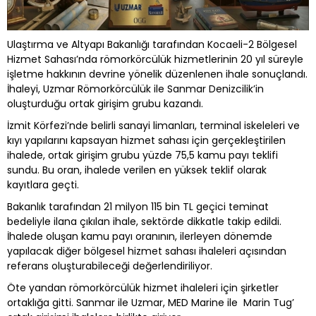
Ulaştırma ve Altyapı Bakanlığı tarafından Kocaeli-2 Bölgesel
Hizmet Sahası’nda römorkörcülük hizmetlerinin 20 yıl süreyle
işletme hakkının devrine yönelik düzenlenen ihale sonuçlandı.
İhaleyi, Uzmar Römorkörcülük ile Sanmar Denizcilik’in
oluşturduğu ortak girişim grubu kazandı.
İzmit Körfezi’nde belirli sanayi limanları, terminal iskeleleri ve
kıyı yapılarını kapsayan hizmet sahası için gerçekleştirilen
ihalede, ortak girişim grubu yüzde 75,5 kamu payı teklifi
sundu. Bu oran, ihalede verilen en yüksek teklif olarak
kayıtlara geçti.
Bakanlık tarafından 21 milyon 115 bin TL geçici teminat
bedeliyle ilana çıkılan ihale, sektörde dikkatle takip edildi.
İhalede oluşan kamu payı oranının, ilerleyen dönemde
yapılacak diğer bölgesel hizmet sahası ihaleleri açısından
referans oluşturabileceği değerlendiriliyor.
Öte yandan römorkörcülük hizmet ihaleleri için şirketler
ortaklığa gitti. Sanmar ile Uzmar, MED Marine ile Marin Tug’