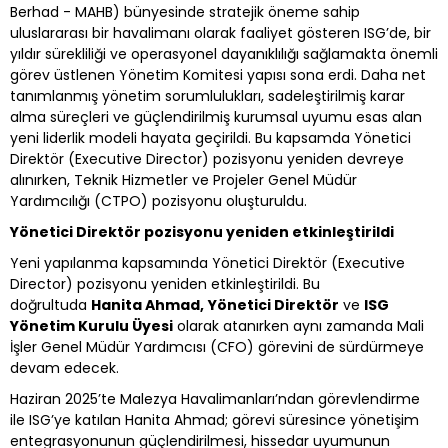
Berhad - MAHB) bünyesinde stratejik öneme sahip
uluslararası bir havalimanı olarak faaliyet gösteren ISG’de, bir
yıldır sürekliliği ve operasyonel dayanıklılığı sağlamakta önemli
görev üstlenen Yönetim Komitesi yapısı sona erdi. Daha net
tanımlanmış yönetim sorumlulukları, sadeleştirilmiş karar
alma süreçleri ve güçlendirilmiş kurumsal uyumu esas alan
yeni liderlik modeli hayata geçirildi. Bu kapsamda Yönetici
Direktör (Executive Director) pozisyonu yeniden devreye
alınırken, Teknik Hizmetler ve Projeler Genel Müdür
Yardımcılığı (CTPO) pozisyonu oluşturuldu.
Yönetici Direktör pozisyonu yeniden etkinleştirildi
Yeni yapılanma kapsamında Yönetici Direktör (Executive
Director) pozisyonu yeniden etkinleştirildi. Bu
doğrultuda
Hanita Ahmad,
Yönetici Direktör
ve
ISG
Yönetim Kurulu Üyesi
olarak atanırken aynı zamanda Mali
İşler Genel Müdür Yardımcısı (CFO) görevini de sürdürmeye
devam edecek.
Haziran 2025’te Malezya Havalimanları’ndan görevlendirme
ile ISG’ye katılan Hanita Ahmad; görevi süresince yönetişim
entegrasyonunun güçlendirilmesi, hissedar uyumunun