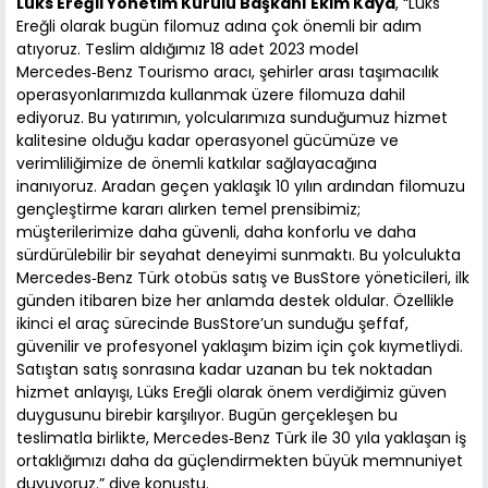
Lüks Ereğli Yönetim Kurulu Başkanı Ekim Kaya
, “Lüks
Ereğli olarak bugün filomuz adına çok önemli bir adım
atıyoruz. Teslim aldığımız 18 adet 2023 model
Mercedes‑Benz Tourismo aracı, şehirler arası taşımacılık
operasyonlarımızda kullanmak üzere filomuza dahil
ediyoruz. Bu yatırımın, yolcularımıza sunduğumuz hizmet
kalitesine olduğu kadar operasyonel gücümüze ve
verimliliğimize de önemli katkılar sağlayacağına
inanıyoruz. Aradan geçen yaklaşık 10 yılın ardından filomuzu
gençleştirme kararı alırken temel prensibimiz;
müşterilerimize daha güvenli, daha konforlu ve daha
sürdürülebilir bir seyahat deneyimi sunmaktı. Bu yolculukta
Mercedes‑Benz Türk otobüs satış ve BusStore yöneticileri, ilk
günden itibaren bize her anlamda destek oldular. Özellikle
ikinci el araç sürecinde BusStore’un sunduğu şeffaf,
güvenilir ve profesyonel yaklaşım bizim için çok kıymetliydi.
Satıştan satış sonrasına kadar uzanan bu tek noktadan
hizmet anlayışı, Lüks Ereğli olarak önem verdiğimiz güven
duygusunu birebir karşılıyor. Bugün gerçekleşen bu
teslimatla birlikte, Mercedes‑Benz Türk ile 30 yıla yaklaşan iş
ortaklığımızı daha da güçlendirmekten büyük memnuniyet
duyuyoruz.” diye konuştu.