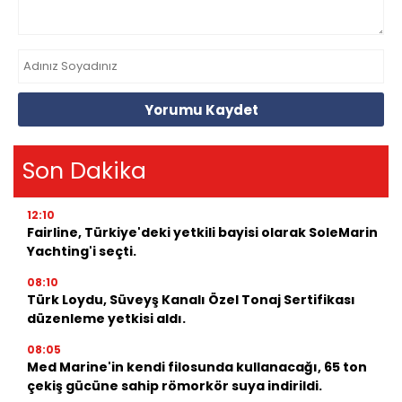
Yorumu Kaydet
Son Dakika
12:10
Fairline, Türkiye'deki yetkili bayisi olarak SoleMarin
Yachting'i seçti.
08:10
Türk Loydu, Süveyş Kanalı Özel Tonaj Sertifikası
düzenleme yetkisi aldı.
08:05
Med Marine'in kendi filosunda kullanacağı, 65 ton
çekiş gücüne sahip römorkör suya indirildi.