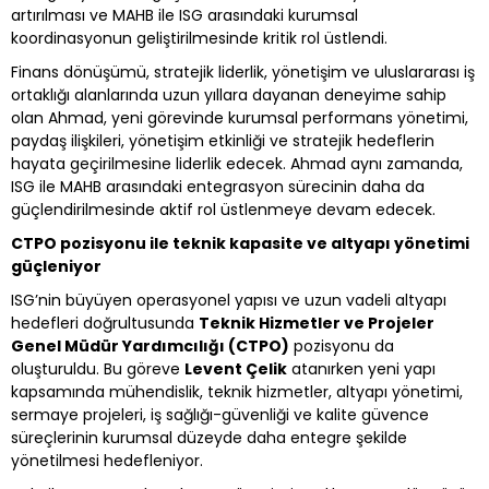
artırılması ve MAHB ile ISG arasındaki kurumsal
koordinasyonun geliştirilmesinde kritik rol üstlendi.
Finans dönüşümü, stratejik liderlik, yönetişim ve uluslararası iş
ortaklığı alanlarında uzun yıllara dayanan deneyime sahip
olan Ahmad, yeni görevinde kurumsal performans yönetimi,
paydaş ilişkileri, yönetişim etkinliği ve stratejik hedeflerin
hayata geçirilmesine liderlik edecek. Ahmad aynı zamanda,
ISG ile MAHB arasındaki entegrasyon sürecinin daha da
güçlendirilmesinde aktif rol üstlenmeye devam edecek.
CTPO pozisyonu ile teknik kapasite ve altyapı yönetimi
güçleniyor
ISG’nin büyüyen operasyonel yapısı ve uzun vadeli altyapı
hedefleri doğrultusunda
Teknik Hizmetler ve Projeler
Genel Müdür Yardımcılığı (CTPO)
pozisyonu da
oluşturuldu. Bu göreve
Levent Çelik
atanırken yeni yapı
kapsamında mühendislik, teknik hizmetler, altyapı yönetimi,
sermaye projeleri, iş sağlığı-güvenliği ve kalite güvence
süreçlerinin kurumsal düzeyde daha entegre şekilde
yönetilmesi hedefleniyor.