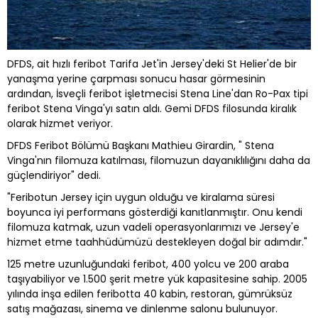
DFDS, ait hızlı feribot Tarifa Jet'in Jersey'deki St Helier'de bir
yanaşma yerine çarpması sonucu hasar görmesinin
ardından, İsveçli feribot işletmecisi Stena Line'dan Ro-Pax tipi
feribot Stena Vinga'yı satın aldı. Gemi DFDS filosunda kiralık
olarak hizmet veriyor.
DFDS Feribot Bölümü Başkanı Mathieu Girardin, " Stena
Vinga'nın filomuza katılması, filomuzun dayanıklılığını daha da
güçlendiriyor" dedi.
"Feribotun Jersey için uygun olduğu ve kiralama süresi
boyunca iyi performans gösterdiği kanıtlanmıştır. Onu kendi
filomuza katmak, uzun vadeli operasyonlarımızı ve Jersey'e
hizmet etme taahhüdümüzü destekleyen doğal bir adımdır."
125 metre uzunluğundaki feribot, 400 yolcu ve 200 araba
taşıyabiliyor ve 1.500 şerit metre yük kapasitesine sahip. 2005
yılında inşa edilen feribotta 40 kabin, restoran, gümrüksüz
satış mağazası, sinema ve dinlenme salonu bulunuyor.