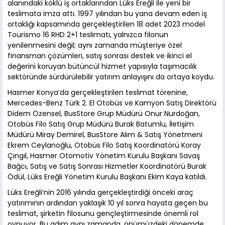
alanındaki köklü iş ortaklarından Lüks Ereğli ile yeni bir
teslimata imza attı. 1997 yılından bu yana devam eden iş
ortaklığı kapsamında gerçekleştirilen 18 adet 2023 model
Tourismo 16 RHD 2+1 teslimatı, yalnızca filonun
yenilenmesini değil; aynı zamanda müşteriye özel
finansman çözümleri, satış sonrası destek ve ikinci el
değerini koruyan bütüncül hizmet yapısıyla taşımacılık
sektöründe sürdürülebilir yatırım anlayışını da ortaya koydu.
Hasmer Konya’da gerçekleştirilen teslimat törenine,
Mercedes-Benz Türk 2. El Otobüs ve Kamyon Satış Direktörü
Didem Özensel, BusStore Grup Müdürü Onur Nurdoğan,
Otobüs Filo Satış Grup Müdürü Burak Batumlu, İletişim
Müdürü Miray Demirel, BusStore Alım & Satış Yönetmeni
Ekrem Ceylanoğlu, Otobüs Filo Satış Koordinatörü Koray
Çıngıl, Hasmer Otomotiv Yönetim Kurulu Başkanı Savaş
Bağcı, Satış ve Satış Sonrası Hizmetler Koordinatörü Burak
Ödül, Lüks Ereğli Yönetim Kurulu Başkanı Ekim Kaya katıldı.
Lüks Ereğli’nin 2016 yılında gerçekleştirdiği önceki araç
yatırımının ardından yaklaşık 10 yıl sonra hayata geçen bu
teslimat, şirketin filosunu gençleştirmesinde önemli rol
oynuyor. Bu adım aynı zamanda, önümüzdeki dönemde