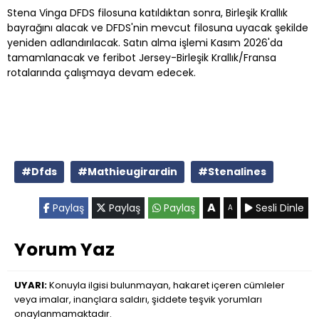
Stena Vinga DFDS filosuna katıldıktan sonra, Birleşik Krallık
bayrağını alacak ve DFDS'nin mevcut filosuna uyacak şekilde
yeniden adlandırılacak. Satın alma işlemi Kasım 2026'da
tamamlanacak ve feribot Jersey-Birleşik Krallık/Fransa
rotalarında çalışmaya devam edecek.
#Dfds
#Mathieugirardin
#Stenalines
A
Paylaş
Paylaş
Paylaş
Sesli Dinle
A
Yorum Yaz
UYARI:
Konuyla ilgisi bulunmayan, hakaret içeren cümleler
veya imalar, inançlara saldırı, şiddete teşvik yorumları
onaylanmamaktadır.