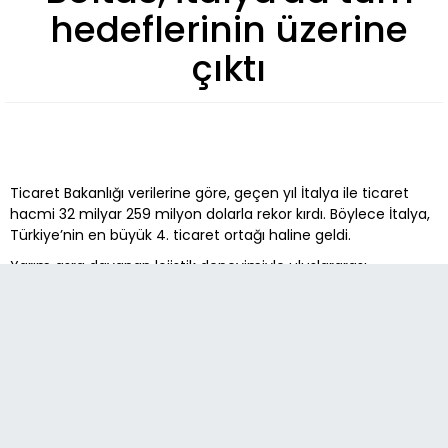
hedeflerinin üzerine
çıktı
Ticaret Bakanlığı verilerine göre, geçen yıl İtalya ile ticaret
hacmi 32 milyar 259 milyon dolarla rekor kırdı. Böylece İtalya,
Türkiye’nin en büyük 4. ticaret ortağı haline geldi.
Yarım asra dayanan lojistik deneyimiyle uluslararası
taşımacılığın önemli oyuncularından Boltas, İtalya’daki güçlü
altyapısı ve yenilikçi çözümleriyle Avrupa taşımalarındaki
öncü rolünü pekiştirmeye devam ediyor. Türkiye-İtalya
hattında uzun yıllara dayanan iş birlikleri, uzmanlaşmış
hizmetleri ve geniş operasyonel ağıyla çözümler üreten
şirket, İtalya merkezli operasyonlarında hedeflerinin üzerine
çıktı. Boltas Satış, Pazarlama ve Müşteri Deneyimi Direktörü
Alper Eryılmaz, İtalya’daki lojistik operasyonlarında esnek