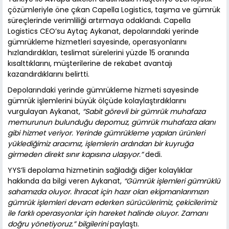
çözümleriyle öne çıkan Capella Logistics, taşıma ve gümrük
süreçlerinde verimliliği artırmaya odaklandı. Capella
Logistics CEO’su Aytaç Aykanat, depolarındaki yerinde
gümrükleme hizmetleri sayesinde, operasyonlarını
hızlandırdıkları, teslimat sürelerini yüzde 15 oranında
kısalttıklarını, müşterilerine de rekabet avantajı
kazandırdıklarını belirtti.
Depolarındaki yerinde gümrükleme hizmeti sayesinde
gümrük işlemlerini büyük ölçüde kolaylaştırdıklarını
vurgulayan Aykanat,
“Sabit görevli bir gümrük muhafaza
memurunun bulunduğu depomuz, gümrük muhafaza alanı
gibi hizmet veriyor. Yerinde gümrükleme yapılan ürünleri
yüklediğimiz aracımız, işlemlerin ardından bir kuyruğa
girmeden direkt sınır kapısına ulaşıyor.”
dedi.
YYS’li depolama hizmetinin sağladığı diğer kolaylıklar
hakkında da bilgi veren Aykanat,
“Gümrük işlemleri gümrüklü
sahamızda oluyor. İhracat için hazır olan ekipmanlarımızın
gümrük işlemleri devam ederken sürücülerimiz, çekicilerimiz
ile farklı operasyonlar için hareket halinde oluyor. Zamanı
doğru yönetiyoruz.” bilgilerini
paylaştı.