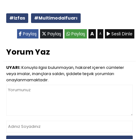
#Izfas
#Multimodalfuarı
A
Paylaş
Paylaş
Paylaş
Sesli Dinle
A
Yorum Yaz
UYARI:
Konuyla ilgisi bulunmayan, hakaret içeren cümleler
veya imalar, inançlara saldırı, şiddete teşvik yorumları
onaylanmamaktadır.