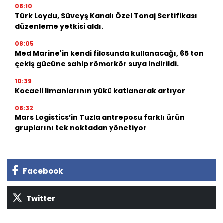
08:10
Türk Loydu, Süveyş Kanalı Özel Tonaj Sertifikası
düzenleme yetkisi aldı.
08:05
Med Marine'in kendi filosunda kullanacağı, 65 ton
çekiş gücüne sahip römorkör suya indirildi.
10:39
Kocaeli limanlarının yükü katlanarak artıyor
08:32
Mars Logistics’in Tuzla antreposu farklı ürün
gruplarını tek noktadan yönetiyor
Facebook
Twitter