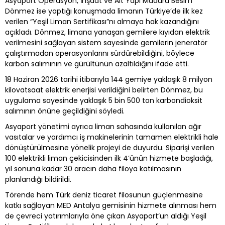
Asyaport Operasyon, İnşaat ve Alt Yapı Müdürü Besim
Dönmez ise yaptığı konuşmada limanın Türkiye’de ilk kez
verilen “Yeşil Liman Sertifikası”nı almaya hak kazandığını
açıkladı. Dönmez, limana yanaşan gemilere kıyıdan elektrik
verilmesini sağlayan sistem sayesinde gemilerin jeneratör
çalıştırmadan operasyonlarını sürdürebildiğini, böylece
karbon salımının ve gürültünün azaltıldığını ifade etti.
18 Haziran 2026 tarihi itibarıyla 144 gemiye yaklaşık 8 milyon
kilovatsaat elektrik enerjisi verildiğini belirten Dönmez, bu
uygulama sayesinde yaklaşık 5 bin 500 ton karbondioksit
salımının önüne geçildiğini söyledi.
Asyaport yönetimi ayrıca liman sahasında kullanılan ağır
vasıtalar ve yardımcı iş makinelerinin tamamen elektrikli hale
dönüştürülmesine yönelik projeyi de duyurdu. Siparişi verilen
100 elektrikli liman çekicisinden ilk 4’ünün hizmete başladığı,
yıl sonuna kadar 30 aracın daha filoya katılmasının
planlandığı bildirildi.
Törende hem Türk deniz ticaret filosunun güçlenmesine
katkı sağlayan MED Antalya gemisinin hizmete alınması hem
de çevreci yatırımlarıyla öne çıkan Asyaport’un aldığı Yeşil