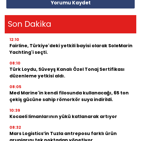
Yorumu Kaydet
Son Dakika
12:10
Fairline, Türkiye'deki yetkili bayisi olarak SoleMarin
Yachting'i seçti.
08:10
Türk Loydu, Süveyş Kanalı Özel Tonaj Sertifikası
düzenleme yetkisi aldı.
08:05
Med Marine'in kendi filosunda kullanacağı, 65 ton
çekiş gücüne sahip römorkör suya indirildi.
10:39
Kocaeli limanlarının yükü katlanarak artıyor
08:32
Mars Logistics’in Tuzla antreposu farklı ürün
gruplarını tek noktadan yönetiyor