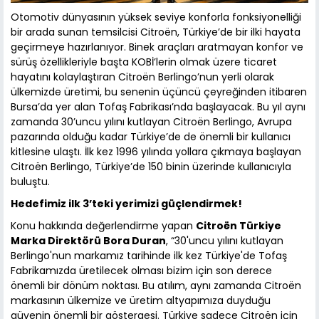
Otomotiv dünyasının yüksek seviye konforla fonksiyonelliği
bir arada sunan temsilcisi Citroën, Türkiye’de bir ilki hayata
geçirmeye hazırlanıyor. Binek araçları aratmayan konfor ve
sürüş özellikleriyle başta KOBİ’lerin olmak üzere ticaret
hayatını kolaylaştıran Citroën Berlingo’nun yerli olarak
ülkemizde üretimi, bu senenin üçüncü çeyreğinden itibaren
Bursa’da yer alan Tofaş Fabrikası’nda başlayacak. Bu yıl aynı
zamanda 30’uncu yılını kutlayan Citroën Berlingo, Avrupa
pazarında olduğu kadar Türkiye’de de önemli bir kullanıcı
kitlesine ulaştı. İlk kez 1996 yılında yollara çıkmaya başlayan
Citroën Berlingo, Türkiye’de 150 binin üzerinde kullanıcıyla
buluştu.
Hedefimiz ilk 3’teki yerimizi güçlendirmek!
Konu hakkında değerlendirme yapan
Citroën Türkiye
Marka Direktörü Bora Duran
, “30'uncu yılını kutlayan
Berlingo'nun markamız tarihinde ilk kez Türkiye'de Tofaş
Fabrikamızda üretilecek olması bizim için son derece
önemli bir dönüm noktası. Bu atılım, aynı zamanda Citroën
markasının ülkemize ve üretim altyapımıza duyduğu
güvenin önemli bir göstergesi. Türkiye sadece Citroën için