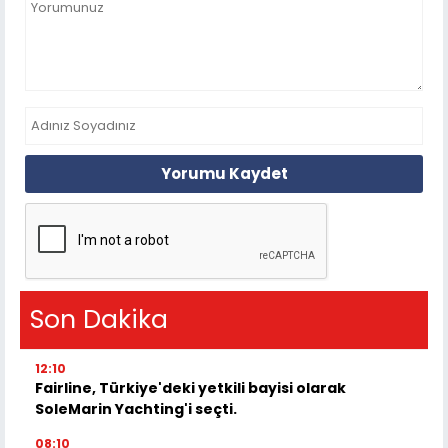
Yorumu Kaydet
Son Dakika
12:10
Fairline, Türkiye'deki yetkili bayisi olarak
SoleMarin Yachting'i seçti.
08:10