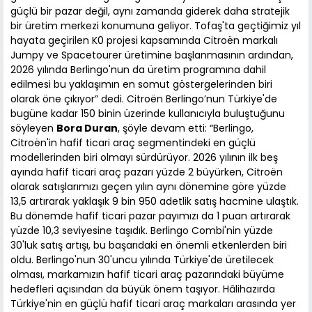
güçlü bir pazar değil, aynı zamanda giderek daha stratejik
bir üretim merkezi konumuna geliyor. Tofaş'ta geçtiğimiz yıl
hayata geçirilen K0 projesi kapsamında Citroën markalı
Jumpy ve Spacetourer üretimine başlanmasının ardından,
2026 yılında Berlingo'nun da üretim programına dahil
edilmesi bu yaklaşımın en somut göstergelerinden biri
olarak öne çıkıyor” dedi. Citroën Berlingo’nun Türkiye'de
bugüne kadar 150 binin üzerinde kullanıcıyla buluştuğunu
söyleyen
Bora Duran
, şöyle devam etti: “Berlingo,
Citroën'in hafif ticari araç segmentindeki en güçlü
modellerinden biri olmayı sürdürüyor. 2026 yılının ilk beş
ayında hafif ticari araç pazarı yüzde 2 büyürken, Citroën
olarak satışlarımızı geçen yılın aynı dönemine göre yüzde
13,5 artırarak yaklaşık 9 bin 950 adetlik satış hacmine ulaştık.
Bu dönemde hafif ticari pazar payımızı da 1 puan artırarak
yüzde 10,3 seviyesine taşıdık. Berlingo Combi'nin yüzde
30'luk satış artışı, bu başarıdaki en önemli etkenlerden biri
oldu. Berlingo'nun 30'uncu yılında Türkiye'de üretilecek
olması, markamızın hafif ticari araç pazarındaki büyüme
hedefleri açısından da büyük önem taşıyor. Hâlihazırda
Türkiye'nin en güçlü hafif ticari araç markaları arasında yer