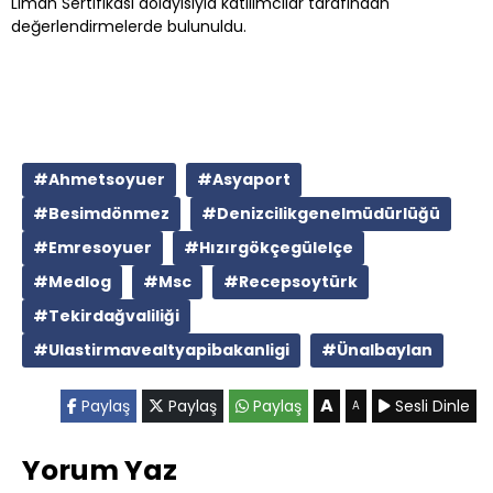
Liman Sertifikası dolayısıyla katılımcılar tarafından
değerlendirmelerde bulunuldu.
#Ahmetsoyuer
#Asyaport
#Besimdönmez
#Denizcilikgenelmüdürlüğü
#Emresoyuer
#Hızırgökçegülelçe
#Medlog
#Msc
#Recepsoytürk
#Tekirdağvaliliği
#Ulastirmavealtyapibakanligi
#Ünalbaylan
A
Paylaş
Paylaş
Paylaş
Sesli Dinle
A
Yorum Yaz