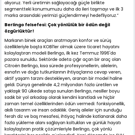
alıyoruz. Yerli üretimin sağlayacağı güçle birlikte
segmentteki konumumuzu daha da ileri taşımayı ve ilk 3
marka arasındaki yerimizi güçlendirmeyi hedefliyoruz.”
Berlingo felsefesi: Çok yönlülük bir ödün değil
özgürlüktür!
Markanın binek araçları aratmayan konfor ve sürüş
özellikleriyle başta KOBİ’ler olmak üzere ticaret hayatını
kolaylaştıran modeli Berlingo, ilk kez Temmuz 1996'da
pazara sunuldu. Sektörde adeta çığır açan bir araç olan
Citroën Berlingo, kısa sürede profesyonellerin, ailelerin,
esnafın ve doğa tutkunlarının ihtiyaçlarına cevap veren,
aktif yaşam tarzını destekleyen, aranan bir model haline
geldi. Dünya genelinde 4,2 milyondan fazla üretilen ve
yaklaşık 90 ülkede satışa sunulan Berlingo, nesiller boyu
sadık bir yol arkadaşı olarak kendini kanıtladı ve hiçbir
zaman temel özelliklerinden ödün vermedi: fonksiyonellik,
akıllı tasarım ve insan odaklılık. Geniş aileler için sunduğu
ferah diz ve baş mesafesi, ihtiyaç halinde katlanarak daha
fazla yükleme alanı sağlayan koltukları ve günlük hayatı
kolaylaştıran pratik çözümleriyle Berlingo, çok yönlü