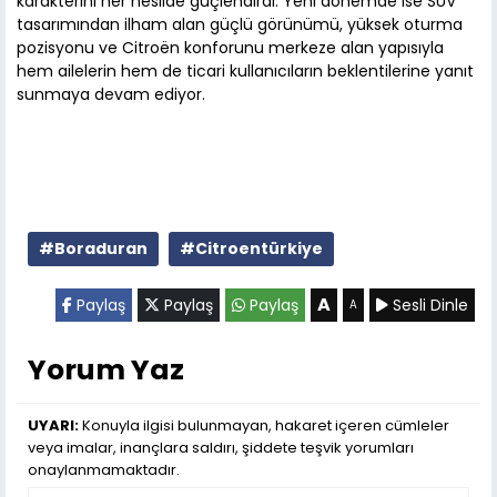
karakterini her nesilde güçlendirdi. Yeni dönemde ise SUV
tasarımından ilham alan güçlü görünümü, yüksek oturma
pozisyonu ve Citroën konforunu merkeze alan yapısıyla
hem ailelerin hem de ticari kullanıcıların beklentilerine yanıt
sunmaya devam ediyor.
#Boraduran
#Citroentürkiye
A
Paylaş
Paylaş
Paylaş
Sesli Dinle
A
Yorum Yaz
UYARI:
Konuyla ilgisi bulunmayan, hakaret içeren cümleler
veya imalar, inançlara saldırı, şiddete teşvik yorumları
onaylanmamaktadır.