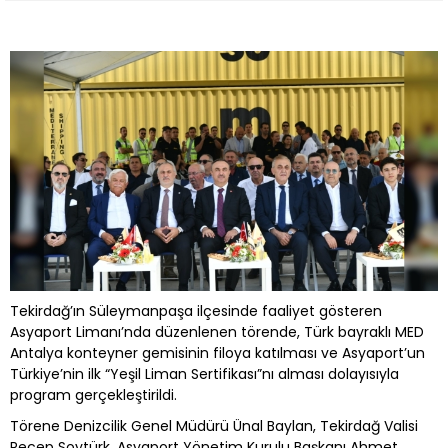
Tekirdağ’ın Süleymanpaşa ilçesinde faaliyet gösteren
Asyaport Limanı’nda düzenlenen törende, Türk bayraklı MED
Antalya konteyner gemisinin filoya katılması ve Asyaport’un
Türkiye’nin ilk “Yeşil Liman Sertifikası”nı alması dolayısıyla
program gerçekleştirildi.
Törene Denizcilik Genel Müdürü Ünal Baylan, Tekirdağ Valisi
Recep Soytürk, Asyaport Yönetim Kurulu Başkanı Ahmet