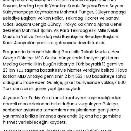
Soyuer, Medlog Lojistik Yönetim Kurulu Başkanı Emre Soyuer,
Süleymanpaşa Kaymakamı Mahmut Tunçer, Süleymanpaşa
Belediye Başkanı Volkan Nallar, Tekirdağ Ticaret ve Sanayi
Odası Başkanı Cengiz Günay, Trakya Kalkınma Ajansı Genel
Sekreteri Mahmut Şahin, AK Parti Tekirdağ eski Milletvekili
Mustafa Yel ve Tekirdağ eski Büyükşehir Belediye Başkanı
Kadir Albayrak’ın yanı sıra çok sayıda davetli katıldı.
Programda konuşan Medlog Gemicilik Teknik Müdürü Hızır
Gökçe Gülelçe, MSC Grubu bünyesinde faaliyet gösteren
Medlog Gemicilik’in bugün itibarıyla Türk bayraklı 13 gemi ve
23 bin TEU taşıma kapasitesiyle hizmet verdiğini belirtti. Filoya
katılan MED Antalya gemisinin 2 bin 553 TEU kapasiteye sahip
olduğunu ifade eden Gülelçe, şirket bünyesinde yaklaşık 600
Türk denizcinin görev yaptığını söyledi.
Asyaport’un Türkiye’nin transit konteyner taşımacılığındaki
önemli merkezlerinden biri olduğunu vurgulayan Gülelçe,
sonbahar aylarında tamamlanması planlanan genişleme
yatırımıyla birlikte limanda aynı anda üç ana hat gemisine
hizmet verilebileceğini kaydetti.