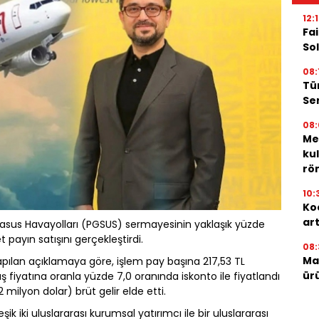
12:
Fai
Sol
08:
Tü
Ser
08:
Me
ku
röm
10:
Ko
ar
gasus Havayolları (PGSUS) sermayesinin yaklaşık yüzde
t payın satışını gerçekleştirdi.
08:
Mar
ılan açıklamaya göre, işlem pay başına 217,53 TL
ür
ş fiyatına oranla yüzde 7,0 oranında iskonto ile fiyatlandı
 milyon dolar) brüt gelir elde etti.
ik iki uluslararası kurumsal yatırımcı ile bir uluslararası