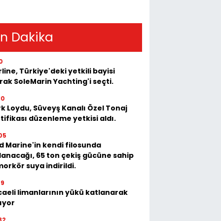
n Dakika
0
rline, Türkiye'deki yetkili bayisi
rak SoleMarin Yachting'i seçti.
10
k Loydu, Süveyş Kanalı Özel Tonaj
tifikası düzenleme yetkisi aldı.
05
 Marine'in kendi filosunda
lanacağı, 65 ton çekiş gücüne sahip
orkör suya indirildi.
39
aeli limanlarının yükü katlanarak
ıyor
32