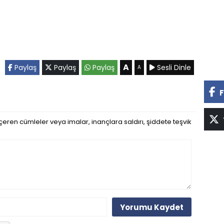
A
Paylaş
Paylaş
Paylaş
Sesli Dinle
A
F
eren cümleler veya imalar, inançlara saldırı, şiddete teşvik
Yorumu Kaydet