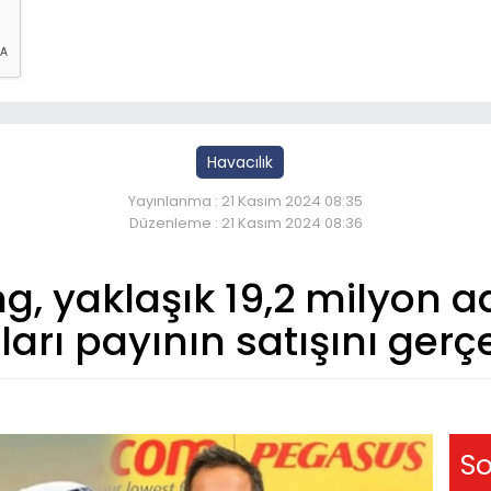
Havacılık
Yayınlanma : 21 Kasım 2024 08:35
Düzenleme : 21 Kasım 2024 08:36
ng, yaklaşık 19,2 milyon 
arı payının satışını gerçe
So