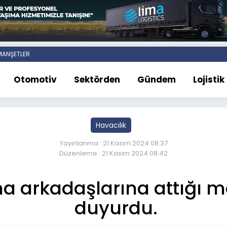
ANŞETLER
Otomotiv
Sektörden
Gündem
Lojistik
Havacılık
Yayınlanma : 21 Kasım 2024 08:37
Düzenleme : 21 Kasım 2024 08:42
a arkadaşlarına attığı mai
duyurdu.