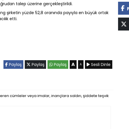
ğrudan talep üzerine gerçekleştirildi.
g şirketin yüzde 52,8 oranında payıyla en büyük ortak
lık etti.
A
Paylaş
Paylaş
Paylaş
Sesli Dinle
A
eren cümleler veya imalar, inançlara saldırı, şiddete teşvik