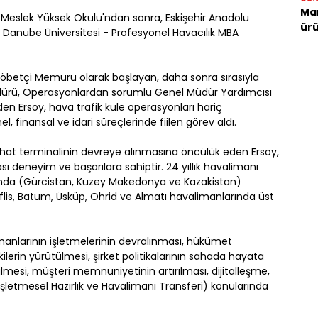
Mar
ik Meslek Yüksek Okulu'ndan sonra, Eskişehir Anadolu
ürü
a Danube Üniversitesi - Profesyonel Havacılık MBA
 Nöbetçi Memuru olarak başlayan, daha sonra sırasıyla
ürü, Operasyonlardan sorumlu Genel Müdür Yardımcısı
 Ersoy, hava trafik kule operasyonları hariç
, finansal ve idari süreçlerinde fiilen görev aldı.
 hat terminalinin devreye alınmasına öncülük eden Ersoy,
 deneyim ve başarılara sahiptir. 24 yıllık havalimanı
 dışında (Gürcistan, Kuzey Makedonya ve Kazakistan)
iflis, Batum, Üsküp, Ohrid ve Almatı havalimanlarında üst
imanlarının işletmelerinin devralınması, hükümet
işkilerin yürütülmesi, şirket politikalarının sahada hayata
rilmesi, müşteri memnuniyetinin artırılması, dijitalleşme,
İşletmesel Hazırlık ve Havalimanı Transferi) konularında