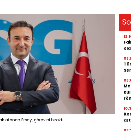
So
12:1
Fai
ola
08:
Tür
Ser
08:
Med
kul
röm
10:
Koc
k atanan Ersoy, görevini bıraktı.
art
08: