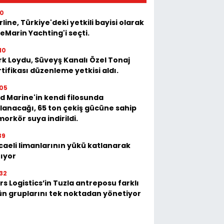
10
rline, Türkiye'deki yetkili bayisi olarak
eMarin Yachting'i seçti.
10
rk Loydu, Süveyş Kanalı Özel Tonaj
tifikası düzenleme yetkisi aldı.
05
d Marine'in kendi filosunda
llanacağı, 65 ton çekiş gücüne sahip
orkör suya indirildi.
39
caeli limanlarının yükü katlanarak
tıyor
32
s Logistics’in Tuzla antreposu farklı
ün gruplarını tek noktadan yönetiyor