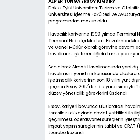
ALP ER TUNGA ERSOY KİMDİR?
Dokuz Eylül Üniversitesi Turizm ve Otelcil
Üniversitesi İşletme Fakültesi ve Avustury
programından mezun oldu.
Havacılık kariyerine 1999 yılında Terminal
Terminal Nöbetçi Müdürü, Havalimanı Müd
ve Genel Müdür olarak görevine devam eden
havalimanı işletmeciliğinin tüm operasyonel
Son olarak Almatı Havalimanı'nda yeni dış
havalimanı yönetimi konusunda uluslararası
işletmecilik kariyerinin son 18 yılını yurt
geçiren Ersoy 2017'den bu yana sırasıyla T
düzey yöneticilik görevlerini üstlendi.
Ersoy, kariyeri boyunca uluslararası haval
temsilcisi düzeyinde devlet yetkilileri ile il
geçirilmesi, operasyonel süreçlerin iyileşti
inşaat yapım süreçlerinin takibi ve ORAT (
tecrübe kazandı.