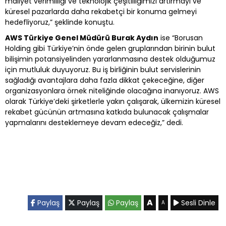
maliyet verimliliği ve teknolojik çeşitliliğimizi artırmayı ve
küresel pazarlarda daha rekabetçi bir konuma gelmeyi
hedefliyoruz,” şeklinde konuştu.
AWS Türkiye Genel Müdürü Burak Aydın
ise “Borusan
Holding gibi Türkiye’nin önde gelen gruplarından birinin bulut
bilişimin potansiyelinden yararlanmasına destek olduğumuz
için mutluluk duyuyoruz. Bu iş birliğinin bulut servislerinin
sağladığı avantajlara daha fazla dikkat çekeceğine, diğer
organizasyonlara örnek niteliğinde olacağına inanıyoruz. AWS
olarak Türkiye’deki şirketlerle yakın çalışarak, ülkemizin küresel
rekabet gücünün artmasına katkıda bulunacak çalışmalar
yapmalarını desteklemeye devam edeceğiz,” dedi.
A
Paylaş
Paylaş
Paylaş
Sesli Dinle
A