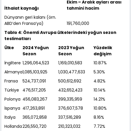
Ekim – Aralık ayları arası
İthalat kaynağı
tahmini hacim
Dünyanın geri kalanı (örn.
ABD’den Fransa’ya)
191,760,000
Tablo 4: Önemli Avrupa ülkelerindeki yoğun sezon
teslimatları
Ülke
2024 Yoğun
2023 Yoğun
Yüzdelik
Sezon
Sezon
değişim
İngiltere
1,296,064,523
1,169,010,583
10.87%
Almanya
1,085,103,925
1,030,477,633
5.30%
Fransa
524,737,091
500,612,692
4.82%
Türkiye
476,517,205
432,652,423
10.14%
Polonya
456,083,267
399,335,959
14.21%
İspanya
417,263,891
376,607,578
10.80%
İtalya
365,072,858
337,516,289
8.16%
Hollanda
226,550,720
210,323,032
7.72%