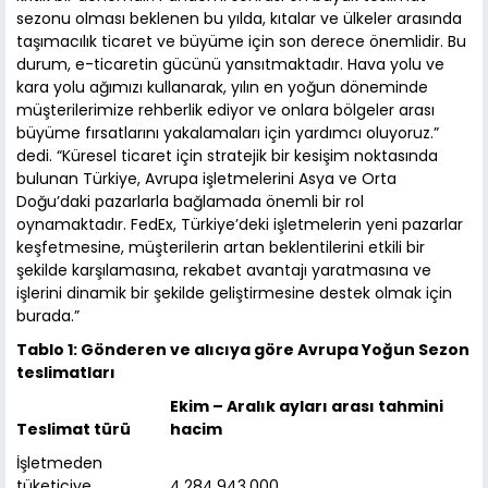
sezonu olması beklenen bu yılda, kıtalar ve ülkeler arasında
taşımacılık ticaret ve büyüme için son derece önemlidir. Bu
durum, e-ticaretin gücünü yansıtmaktadır. Hava yolu ve
kara yolu ağımızı kullanarak, yılın en yoğun döneminde
müşterilerimize rehberlik ediyor ve onlara bölgeler arası
büyüme fırsatlarını yakalamaları için yardımcı oluyoruz.”
dedi. “Küresel ticaret için stratejik bir kesişim noktasında
bulunan Türkiye, Avrupa işletmelerini Asya ve Orta
Doğu’daki pazarlarla bağlamada önemli bir rol
oynamaktadır. FedEx, Türkiye’deki işletmelerin yeni pazarlar
keşfetmesine, müşterilerin artan beklentilerini etkili bir
şekilde karşılamasına, rekabet avantajı yaratmasına ve
işlerini dinamik bir şekilde geliştirmesine destek olmak için
burada.”
Tablo 1: Gönderen ve alıcıya göre Avrupa Yoğun Sezon
teslimatları
Ekim – Aralık ayları arası tahmini
Teslimat türü
hacim
İşletmeden
tüketiciye
4,284,943,000