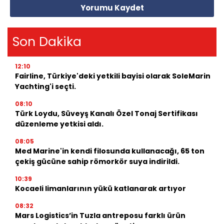
Yorumu Kaydet
Son Dakika
12:10
Fairline, Türkiye'deki yetkili bayisi olarak SoleMarin
Yachting'i seçti.
08:10
Türk Loydu, Süveyş Kanalı Özel Tonaj Sertifikası
düzenleme yetkisi aldı.
08:05
Med Marine'in kendi filosunda kullanacağı, 65 ton
çekiş gücüne sahip römorkör suya indirildi.
10:39
Kocaeli limanlarının yükü katlanarak artıyor
08:32
Mars Logistics’in Tuzla antreposu farklı ürün