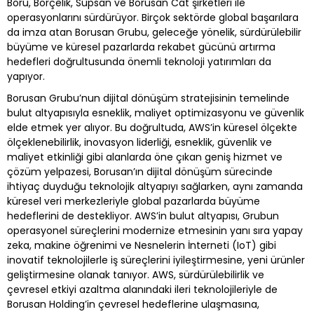
Boru, Borçelik, Supsan ve Borusan Cat şirketleri ile
operasyonlarını sürdürüyor. Birçok sektörde global başarılara
da imza atan Borusan Grubu, geleceğe yönelik, sürdürülebilir
büyüme ve küresel pazarlarda rekabet gücünü artırma
hedefleri doğrultusunda önemli teknoloji yatırımları da
yapıyor.
Borusan Grubu’nun dijital dönüşüm stratejisinin temelinde
bulut altyapısıyla esneklik, maliyet optimizasyonu ve güvenlik
elde etmek yer alıyor. Bu doğrultuda, AWS’in küresel ölçekte
ölçeklenebilirlik, inovasyon liderliği, esneklik, güvenlik ve
maliyet etkinliği gibi alanlarda öne çıkan geniş hizmet ve
çözüm yelpazesi, Borusan’ın dijital dönüşüm sürecinde
ihtiyaç duyduğu teknolojik altyapıyı sağlarken, aynı zamanda
küresel veri merkezleriyle global pazarlarda büyüme
hedeflerini de destekliyor. AWS’in bulut altyapısı, Grubun
operasyonel süreçlerini modernize etmesinin yanı sıra yapay
zeka, makine öğrenimi ve Nesnelerin İnterneti (IoT) gibi
inovatif teknolojilerle iş süreçlerini iyileştirmesine, yeni ürünler
geliştirmesine olanak tanıyor. AWS, sürdürülebilirlik ve
çevresel etkiyi azaltma alanındaki ileri teknolojileriyle de
Borusan Holding’in çevresel hedeflerine ulaşmasına,