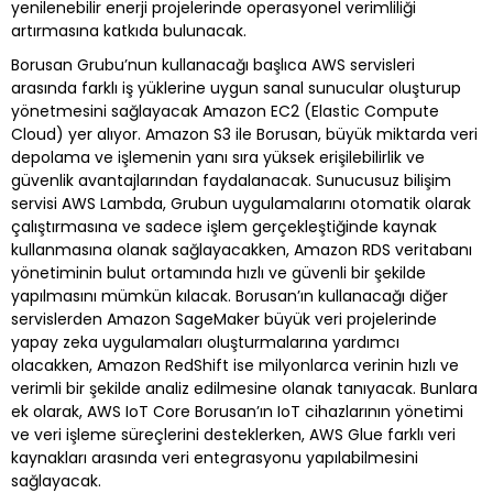
yenilenebilir enerji projelerinde operasyonel verimliliği
artırmasına katkıda bulunacak.
Borusan Grubu’nun kullanacağı başlıca AWS servisleri
arasında farklı iş yüklerine uygun sanal sunucular oluşturup
yönetmesini sağlayacak Amazon EC2 (Elastic Compute
Cloud) yer alıyor. Amazon S3 ile Borusan, büyük miktarda veri
depolama ve işlemenin yanı sıra yüksek erişilebilirlik ve
güvenlik avantajlarından faydalanacak. Sunucusuz bilişim
servisi AWS Lambda, Grubun uygulamalarını otomatik olarak
çalıştırmasına ve sadece işlem gerçekleştiğinde kaynak
kullanmasına olanak sağlayacakken, Amazon RDS veritabanı
yönetiminin bulut ortamında hızlı ve güvenli bir şekilde
yapılmasını mümkün kılacak. Borusan’ın kullanacağı diğer
servislerden Amazon SageMaker büyük veri projelerinde
yapay zeka uygulamaları oluşturmalarına yardımcı
olacakken, Amazon RedShift ise milyonlarca verinin hızlı ve
verimli bir şekilde analiz edilmesine olanak tanıyacak. Bunlara
ek olarak, AWS IoT Core Borusan’ın IoT cihazlarının yönetimi
ve veri işleme süreçlerini desteklerken, AWS Glue farklı veri
kaynakları arasında veri entegrasyonu yapılabilmesini
sağlayacak.