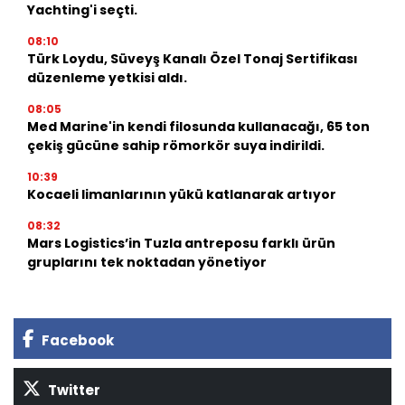
Yachting'i seçti.
08:10
Türk Loydu, Süveyş Kanalı Özel Tonaj Sertifikası
düzenleme yetkisi aldı.
08:05
Med Marine'in kendi filosunda kullanacağı, 65 ton
çekiş gücüne sahip römorkör suya indirildi.
10:39
Kocaeli limanlarının yükü katlanarak artıyor
08:32
Mars Logistics’in Tuzla antreposu farklı ürün
gruplarını tek noktadan yönetiyor
Facebook
Twitter