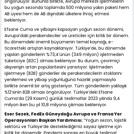
öngörülüyor. Bununla birlikte, Avrupa merkezli işletmelerin
bu yoğun sezonda toplamda 500 milyona yakın paketi hem
AB üyesi hem de AB dışındaki ülkelere ihraç etmesi
bekleniyor.
Efsane Cuma ve yılbaşını kapsayan yoğun sezon dönemi,
Avrupa’daki perakendeciler ve üreticiler için kritik bir dönem.
Bu dönemdeki önemli büyümenin temel kaynağı, e-
ticaretteki artıştan kaynaklanıyor. Türkiye’de, bu dönemde
yapılan gönderilerin %73,4’ünün (349 milyon) işletmeden
tüketiciye (B2C) olması bekleniyor. Bu durum, çevrimiçi
alışverişin artan popülaritesini yansıtıyor. İşletmeden
işletmeye (B2B) gönderiler de perakendecilerin stoklarını
yenilemesi ve yılbaşı yoğunluğuna hazırlık yapmasıyla
birlikte önemli bir artış gösteriyor. Tüm gönderilerin yaklaşık
%12’sinin B2B olması öngörülüyor. Türkiye’deki Efsane
Cuma’da (29 Kasım) günlük teslimatlar 2023 yılında 9,4
milyon iken bu yıl 10,8 milyona çıkması bekleniyor.
Eser Sezek, FedEx Güneydoğu Avrupa ve Fransa Yer
Operasyonları Başkan Yardımcısı
; “Yoğun sezon, lojistik
sektörü ve Türkiye’de desteklediğimiz sayısız işletme için
kritik bir dönemdir. Pandemi sonrası en büyük teslimat