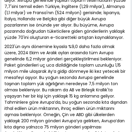
alıyor. Avrupa genelinde yapılan toplam teslimatların yüzde
7,7'sini temsil eden Türkiye, İngiltere (1,29 milyar), Almanya
(1,1 milyar) ve Fransa'nın (524 milyon) gerisinde; İspanya,
İtalya, Hollanda ve Belçika gibi diğer büyük Avrupa
pazarlarının ise önünde yer alıyor. Bu büyüme, Avrupa
pazarında doğrudan tüketicilere giden gönderilerin yaklaşık
yüzde 70'ini oluşturan e-ticaretteki artıştan kaynaklanıyor.
2023'ün aynı dönemine kıyasla %9,0 daha fazla olmak
üzere, 2024 Ekim ve Aralık ayları arasında tüm Avrupa
genelinde 6,2 milyar gönderi gerçekleştirilmesi bekleniyor.
Paket gönderileri uç uca dizildiğinde toplam uzunluğu 1,15
milyon mile ulaşarak Ay’a gidip dönmeye iki kez yetecek bir
mesafeyi aşıyor. Bu yoğun sezonda Avrupa genelinde
taşınan toplam yük ağırlığının neredeyse 7,5 milyon ton
olması bekleniyor. Bu rakam da AB ve Birleşik Krallık'ta
yaşayan her bir kişi için yaklaşık 15 kg anlamına geliyor.
Tahminlere göre Avrupa’da, bu yoğun sezonda kıta dışından
ithal edilen ürün miktarının, ihraç edilen ürün miktarını
aşması bekleniyor. Örneğin, Çin ve ABD gibi ülkelerden
yaklaşık 200 milyon gönderi Avrupa’ya gelirken, Avrupa’dan
kıta dışına yalnızca 75 milyon gönderi yapılması