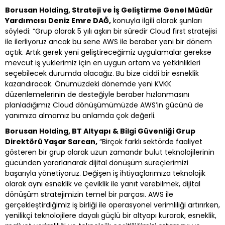
Borusan Holding, Strateji ve İş Geliştirme Genel Müdür
Yardımcısı Deniz Emre DAĞ,
konuyla ilgili olarak şunları
söyledi: “Grup olarak 5 yılı aşkın bir süredir Cloud first stratejisi
ile ilerliyoruz ancak bu sene AWS ile beraber yeni bir dönem
açtık. Artık gerek yeni geliştireceğimiz uygulamalar gerekse
mevcut iş yüklerimiz için en uygun ortam ve yetkinlikleri
seçebilecek durumda olacağız. Bu bize ciddi bir esneklik
kazandıracak. Önümüzdeki dönemde yeni KVKK
düzenlemelerinin de desteğiyle beraber hızlanmasını
planladığımız Cloud dönüşümümüzde AWS’in gücünü de
yanımıza almamız bu anlamda çok değerli.
Borusan Holding, BT Altyapı & Bilgi Güvenliği Grup
Direktörü Yaşar Sarcan,
“Birçok farklı sektörde faaliyet
gösteren bir grup olarak uzun zamandır bulut teknolojilerinin
gücünden yararlanarak dijital dönüşüm süreçlerimizi
başarıyla yönetiyoruz. Değişen iş ihtiyaçlarımıza teknolojik
olarak aynı esneklik ve çeviklik ile yanıt verebilmek, dijital
dönüşüm stratejimizin temel bir parçası. AWS ile
gerçekleştirdiğimiz iş birliği ile operasyonel verimliliği artırırken,
yenilikçi teknolojilere dayalı güçlü bir altyapı kurarak, esneklik,