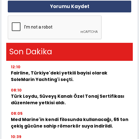
Yorumu Kaydet
Son Dakika
12:10
Fairline, Türkiye'deki yetkili bayisi olarak
SoleMarin Yachting'i seçti.
08:10
Türk Loydu, Süveyş Kanalı Özel Tonaj Sertifikası
düzenleme yetkisi aldı.
08:05
Med Marine'in kendi filosunda kullanacağı, 65 ton
çekiş gücüne sahip römorkör suya indirildi.
10:39