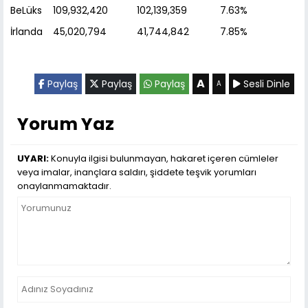
BeLüks
109,932,420
102,139,359
7.63%
İrlanda
45,020,794
41,744,842
7.85%
A
Paylaş
Paylaş
Paylaş
Sesli Dinle
A
Yorum Yaz
UYARI:
Konuyla ilgisi bulunmayan, hakaret içeren cümleler
veya imalar, inançlara saldırı, şiddete teşvik yorumları
onaylanmamaktadır.