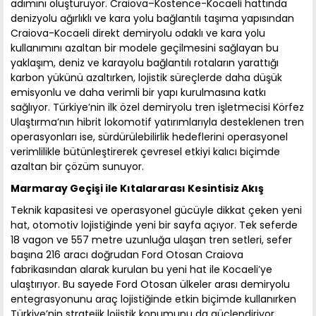
adımını oluşturuyor. Craiova–Köstence-Kocaeli hattında
denizyolu ağırlıklı ve kara yolu bağlantılı taşıma yapısından
Craiova-Kocaeli direkt demiryolu odaklı ve kara yolu
kullanımını azaltan bir modele geçilmesini sağlayan bu
yaklaşım, deniz ve karayolu bağlantılı rotaların yarattığı
karbon yükünü azaltırken, lojistik süreçlerde daha düşük
emisyonlu ve daha verimli bir yapı kurulmasına katkı
sağlıyor. Türkiye’nin ilk özel demiryolu tren işletmecisi Körfez
Ulaştırma’nın hibrit lokomotif yatırımlarıyla desteklenen tren
operasyonları ise, sürdürülebilirlik hedeflerini operasyonel
verimlilikle bütünleştirerek çevresel etkiyi kalıcı biçimde
azaltan bir çözüm sunuyor.
Marmaray Geçişi ile Kıtalararası Kesintisiz Akış
Teknik kapasitesi ve operasyonel gücüyle dikkat çeken yeni
hat, otomotiv lojistiğinde yeni bir sayfa açıyor. Tek seferde
18 vagon ve 557 metre uzunluğa ulaşan tren setleri, sefer
başına 216 aracı doğrudan Ford Otosan Craiova
fabrikasından alarak kurulan bu yeni hat ile Kocaeli’ye
ulaştırıyor. Bu sayede Ford Otosan ülkeler arası demiryolu
entegrasyonunu araç lojistiğinde etkin biçimde kullanırken
Türkiye’nin stratejik lojistik konumunu da güçlendiriyor.