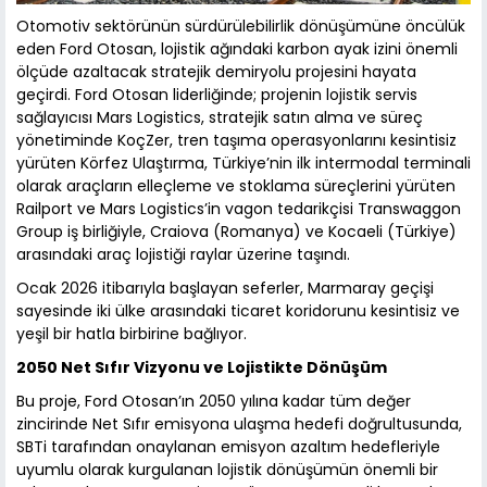
Otomotiv sektörünün sürdürülebilirlik dönüşümüne öncülük
eden Ford Otosan, lojistik ağındaki karbon ayak izini önemli
ölçüde azaltacak stratejik demiryolu projesini hayata
geçirdi. Ford Otosan liderliğinde; projenin lojistik servis
sağlayıcısı Mars Logistics, stratejik satın alma ve süreç
yönetiminde KoçZer, tren taşıma operasyonlarını kesintisiz
yürüten Körfez Ulaştırma, Türkiye’nin ilk intermodal terminali
olarak araçların elleçleme ve stoklama süreçlerini yürüten
Railport ve Mars Logistics’in vagon tedarikçisi Transwaggon
Group iş birliğiyle, Craiova (Romanya) ve Kocaeli (Türkiye)
arasındaki araç lojistiği raylar üzerine taşındı.
Ocak 2026 itibarıyla başlayan seferler, Marmaray geçişi
sayesinde iki ülke arasındaki ticaret koridorunu kesintisiz ve
yeşil bir hatla birbirine bağlıyor.
2050 Net Sıfır Vizyonu ve Lojistikte Dönüşüm
Bu proje, Ford Otosan’ın 2050 yılına kadar tüm değer
zincirinde Net Sıfır emisyona ulaşma hedefi doğrultusunda,
SBTi tarafından onaylanan emisyon azaltım hedefleriyle
uyumlu olarak kurgulanan lojistik dönüşümün önemli bir