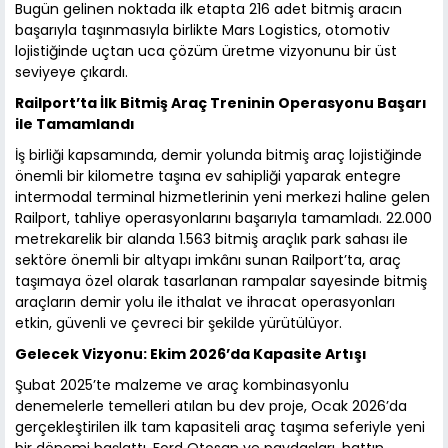
Bugün gelinen noktada ilk etapta 216 adet bitmiş aracın
başarıyla taşınmasıyla birlikte Mars Logistics, otomotiv
lojistiğinde uçtan uca çözüm üretme vizyonunu bir üst
seviyeye çıkardı.
Railport’ta İlk Bitmiş Araç Treninin Operasyonu Başarı
ile Tamamlandı
İş birliği kapsamında, demir yolunda bitmiş araç lojistiğinde
önemli bir kilometre taşına ev sahipliği yaparak entegre
intermodal terminal hizmetlerinin yeni merkezi haline gelen
Railport, tahliye operasyonlarını başarıyla tamamladı. 22.000
metrekarelik bir alanda 1.563 bitmiş araçlık park sahası ile
sektöre önemli bir altyapı imkânı sunan Railport’ta, araç
taşımaya özel olarak tasarlanan rampalar sayesinde bitmiş
araçların demir yolu ile ithalat ve ihracat operasyonları
etkin, güvenli ve çevreci bir şekilde yürütülüyor.
Gelecek Vizyonu: Ekim 2026’da Kapasite Artışı
Şubat 2025’te malzeme ve araç kombinasyonlu
denemelerle temelleri atılan bu dev proje, Ocak 2026’da
gerçekleştirilen ilk tam kapasiteli araç taşıma seferiyle yeni
bir dönemi başlattı. Ford Otosan ve paydaşları, hattın