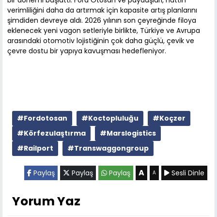
verimliliğini daha da artırmak için kapasite artış planlarını
şimdiden devreye aldı. 2026 yılının son çeyreğinde filoya
eklenecek yeni vagon setleriyle birlikte, Türkiye ve Avrupa
arasındaki otomotiv lojistiğinin çok daha güçlü, çevik ve
çevre dostu bir yapıya kavuşması hedefleniyor.
#Fordotosan
#Koctopluluğu
#Koçzer
#Körfezulaştırma
#Marslogistics
#Railport
#Transwaggongroup
A
Paylaş
Paylaş
Paylaş
Sesli Dinle
A
Yorum Yaz