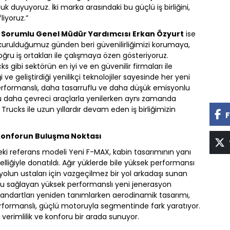
k duyuyoruz. İki marka arasındaki bu güçlü iş birliğini,
iyoruz.”
n Sorumlu Genel Müdür Yardımcısı Erkan Özyurt
ise
k kurulduğumuz günden beri güvenilirliğimizi korumaya,
oğru iş ortakları ile çalışmaya özen gösteriyoruz.
gibi sektörün en iyi ve en güvenilir firmaları ile
ve geliştirdiği yenilikçi teknolojiler sayesinde her yeni
rformanslı, daha tasarruflu ve daha düşük emisyonlu
zu daha çevreci araçlarla yenilerken aynı zamanda
 Trucks ile uzun yıllardır devam eden iş birliğimizin
F
e Konforun Buluşma Noktası
eki referans modeli Yeni F-MAX, kabin tasarımının yanı
lliğiyle donatıldı. Ağır yüklerde bile yüksek performansı
olun ustaları için vazgeçilmez bir yol arkadaşı sunan
ufu sağlayan yüksek performanslı yeni jenerasyon
andartları yeniden tanımlarken aerodinamik tasarımı,
erformanslı, güçlü motoruyla segmentinde fark yaratıyor.
verimlilik ve konforu bir arada sunuyor.