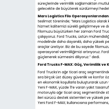
süreçlerinde verimlilik sağlamaktan mutlulu
gelecekte de büyüterek sürdürmeyi hedefl
Mars Logistics Filo Operasyonlarında
teslimat töreninde; ‘’Mars Logistics olara
hizmet kalitemizi sürekli geliştirmeye ve d
Filomuzu büyütürken her zaman Ford Trucks 
çalışıyoruz. Ford Trucks, üstün mühendisliği 
modelinde daha dayanıklı, daha yüksek pe
araçlar üretiyor. Biz de bu sayede filomu
operasyonel verimliliğimizi artırıyoruz. Ford
güçlenerek sürmesini diliyoruz.’’ dedi.
Ford Trucks F-MAX: Güç, Verimlilik v
Ford Trucks’ın ağır ticari araç segmentind
sıra birçok üst düzey güvenlik ve konfor öze
en ekonomik koşullarla buluşturarak uzun y
Yeni F-MAX, yüzde 11’e varan yakıt tasarr
motoruyla ağır ticari araç segmentinde st
ileri sürücü destek sistemleri ve yüksek p
Yeni Ford F-MAX; kullanıcısına performans, 