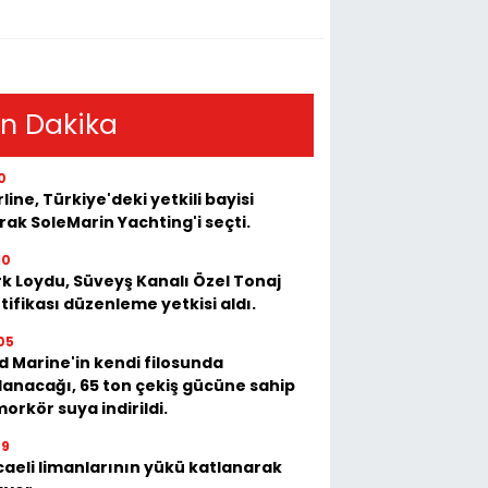
n Dakika
0
rline, Türkiye'deki yetkili bayisi
rak SoleMarin Yachting'i seçti.
10
k Loydu, Süveyş Kanalı Özel Tonaj
tifikası düzenleme yetkisi aldı.
05
 Marine'in kendi filosunda
lanacağı, 65 ton çekiş gücüne sahip
orkör suya indirildi.
39
aeli limanlarının yükü katlanarak