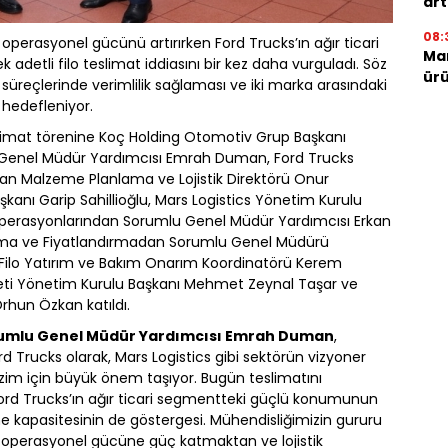
art
08:
 operasyonel gücünü artırırken Ford Trucks’ın ağır ticari
Mar
 adetli filo teslimat iddiasını bir kez daha vurguladı. Söz
ürü
ik süreçlerinde verimlilik sağlaması ve iki marka arasındaki
 hedefleniyor.
limat törenine Koç Holding Otomotiv Grup Başkanı
 Genel Müdür Yardımcısı Emrah Duman, Ford Trucks
san Malzeme Planlama ve Lojistik Direktörü Onur
şkanı Garip Sahillioğlu, Mars Logistics Yönetim Kurulu
 Operasyonlarından Sorumlu Genel Müdür Yardımcısı Erkan
anlama ve Fiyatlandırmadan Sorumlu Genel Müdürü
 Filo Yatırım ve Bakım Onarım Koordinatörü Kerem
ti Yönetim Kurulu Başkanı Mehmet Zeynal Taşar ve
hun Özkan katıldı.
rumlu Genel Müdür Yardımcısı Emrah Duman
,
rd Trucks olarak, Mars Logistics gibi sektörün vizyoner
bizim için büyük önem taşıyor. Bugün teslimatını
Ford Trucks’ın ağır ticari segmentteki güçlü konumunun
rme kapasitesinin de göstergesi. Mühendisliğimizin gururu
in operasyonel gücüne güç katmaktan ve lojistik