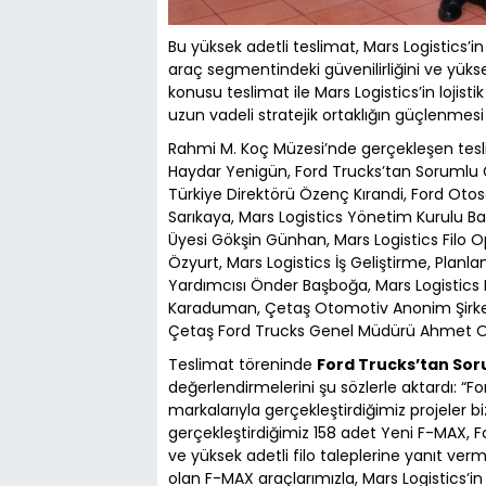
Bu yüksek adetli teslimat, Mars Logistics’in
araç segmentindeki güvenilirliğini ve yüksek
konusu teslimat ile Mars Logistics’in lojist
uzun vadeli stratejik ortaklığın güçlenmesi
Rahmi M. Koç Müzesi’nde gerçekleşen tes
Haydar Yenigün, Ford Trucks’tan Sorumlu
Türkiye Direktörü Özenç Kırandi, Ford Oto
Sarıkaya, Mars Logistics Yönetim Kurulu Ba
Üyesi Gökşin Günhan, Mars Logistics Filo
Özyurt, Mars Logistics İş Geliştirme, Pl
Yardımcısı Önder Başboğa, Mars Logistics
Karaduman, Çetaş Otomotiv Anonim Şirke
Çetaş Ford Trucks Genel Müdürü Ahmet Or
Teslimat töreninde
Ford Trucks’tan So
değerlendirmelerini şu sözlerle aktardı: “Fo
markalarıyla gerçekleştirdiğimiz projeler 
gerçekleştirdiğimiz 158 adet Yeni F-MAX, 
ve yüksek adetli filo taleplerine yanıt ve
olan F-MAX araçlarımızla, Mars Logistics’