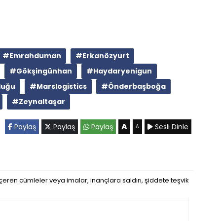
#Emrahduman
#Erkanözyurt
#Gökşingünhan
#Haydaryenigun
luğu
#Marslogistics
#Önderbaşboğa
#Zeynaltaşar
A
Paylaş
Paylaş
Paylaş
Sesli Dinle
A
eren cümleler veya imalar, inançlara saldırı, şiddete teşvik