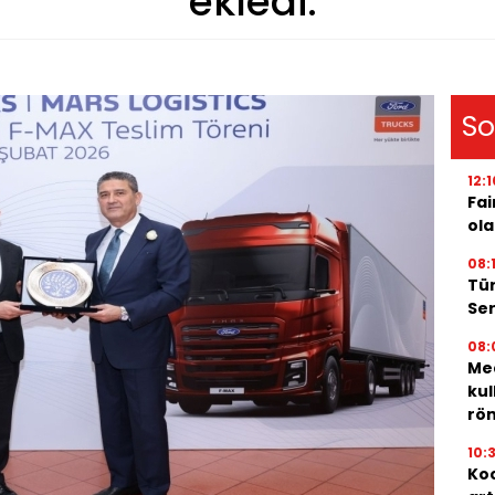
ekledi.
So
12:1
Fai
ola
08:
Tür
Ser
08:
Med
kul
röm
10:
Koc