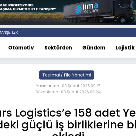
ANŞETLER
Otomotiv
Sektörden
Gündem
Lojistik
Teslimat/ Filo Yönetimi
Yayınlanma : 03 Şubat 2026 09:17
Düzenleme : 03 Şubat 2026 09:24
rs Logistics’e 158 adet Y
ki güçlü iş birliklerine b