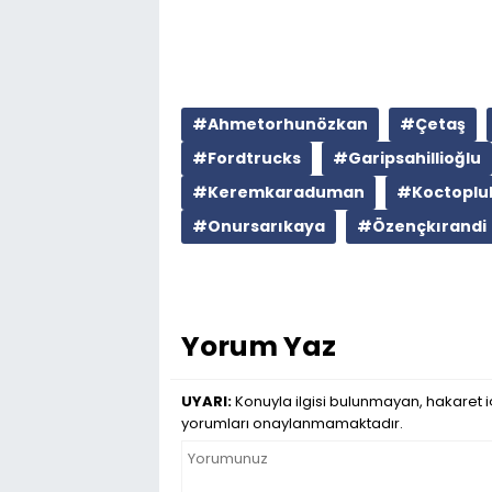
#Ahmetorhunözkan
#Çetaş
#Fordtrucks
#Garipsahillioğlu
#Keremkaraduman
#Koctoplu
#Onursarıkaya
#Özençkırandi
Yorum Yaz
UYARI:
Konuyla ilgisi bulunmayan, hakaret iç
yorumları onaylanmamaktadır.