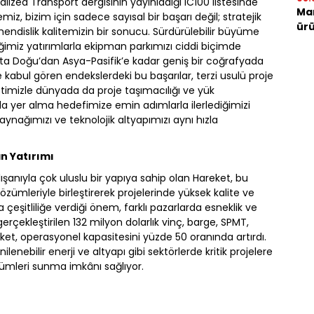
lized Transport dergisinin yayınladığı IC100 listesinde
Mar
iz, bizim için sadece sayısal bir başarı değil; stratejik
ürü
endislik kalitemizin bir sonucu. Sürdürülebilir büyüme
ğimiz yatırımlarla ekipman parkımızı ciddi biçimde
ta Doğu’dan Asya-Pasifik’e kadar geniş bir coğrafyada
e kabul gören endekslerdeki bu başarılar, terzi usulü proje
timizle dünyada da proje taşımacılığı ve yük
da yer alma hedefimize emin adımlarla ilerlediğimizi
kaynağımızı ve teknolojik altyapımızı aynı hızla
an Yatırımı
ışanıyla çok uluslu bir yapıya sahip olan Hareket, bu
 çözümleriyle birleştirerek projelerinde yüksek kalite ve
a çeşitliliğe verdiği önem, farklı pazarlarda esneklik ve
gerçekleştirilen 132 milyon dolarlık vinç, barge, SPMT,
eket, operasyonel kapasitesini yüzde 50 oranında artırdı.
enilenebilir enerji ve altyapı gibi sektörlerde kritik projelere
ümleri sunma imkânı sağlıyor.