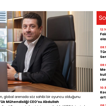
So
12:1
Fai
ola
08:
Tür
Ser
08:
Med
kul
röm
10:
Koc
en, global arenada söz sahibi bir oyuncu olduğunu
art
Yük Mühendisliği CEO’su Abdullah
08: