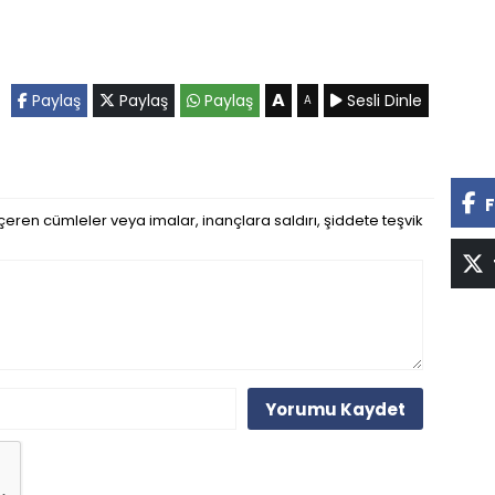
A
Paylaş
Paylaş
Paylaş
Sesli Dinle
A
F
eren cümleler veya imalar, inançlara saldırı, şiddete teşvik
Yorumu Kaydet