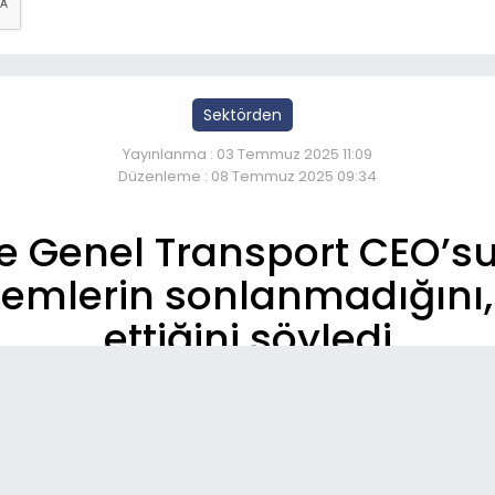
Sektörden
Yayınlanma : 03 Temmuz 2025 11:09
Düzenleme : 08 Temmuz 2025 09:34
e Genel Transport CEO’su
blemlerin sonlanmadığını
ettiğini söyledi.
So