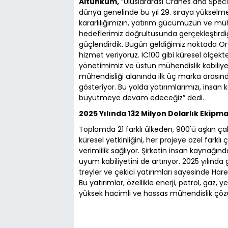
Altunkum,
“Uluslararası Cranes and Specia
dünya genelinde bu yıl 29. sıraya yükselmem
kararlılığımızın, yatırım gücümüzün ve müh
hedeflerimiz doğrultusunda gerçekleştirdi
güçlendirdik. Bugün geldiğimiz noktada Or
hizmet veriyoruz. IC100 gibi küresel ölçekt
yönetimimiz ve üstün mühendislik kabiliye
mühendisliği alanında ilk üç marka arasın
gösteriyor. Bu yolda yatırımlarımızı, insan 
büyütmeye devam edeceğiz” dedi.
2025 Yılında 132 Milyon Dolarlık Ekipm
Toplamda 21 farklı ülkeden, 900'ü aşkın çal
küresel yetkinliğini, her projeye özel farklı
verimlilik sağlıyor. Şirketin insan kaynağınd
uyum kabiliyetini de artırıyor. 2025 yılında 
treyler ve çekici yatırımları sayesinde Har
Bu yatırımlar, özellikle enerji, petrol, gaz, y
yüksek hacimli ve hassas mühendislik çöz