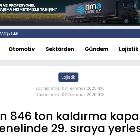
ANŞETLER
Otomotiv
Sektörden
Gündem
Lojistik
Lojistik
Yayınlanma : 03 Temmuz 2025 11:16
Düzenleme : 03 Temmuz 2025 11:18
in 846 ton kaldırma kapa
enelinde 29. sıraya yerles