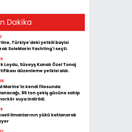
n Dakika
0
rline, Türkiye'deki yetkili bayisi
rak SoleMarin Yachting'i seçti.
10
k Loydu, Süveyş Kanalı Özel Tonaj
tifikası düzenleme yetkisi aldı.
05
 Marine'in kendi filosunda
lanacağı, 65 ton çekiş gücüne sahip
orkör suya indirildi.
39
aeli limanlarının yükü katlanarak
ıyor
32