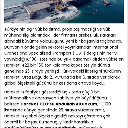
Türkiye’nin ağır yük kaldırma, proje taşımacılığı ve yük
mühendisliği alanındaki lider firması Hareket, uluslararası
alandaki büyüme yolculuğunu yeni bir başarıyla taçlandırdı.
Dünyanın önde gelen sektörel yayınlarından International
Cranes and Specialized Transport (ICST) dergisinin her yıl
yayınladığı IC100 listesinde bu yıl 4 basamak birden yükselen
Hareket, 422 bin 159 ton kaldırma kapasitesiyle dünya
genelinde 25. sıraya yerleşti. Türkiye’deki liderliğini sürdüren
Hareket, Orta Doğu’da 2., Avrupa’da ise 6. sırada yer alarak
global ölçekteki gücünü bir kez daha ortaya koydu.
Hareket’in faaliyet gösterdiği üç kıtada güçlü bir
mühendislik ve operasyon kabiliyetiyle büyüdüğünü
belirten
Hareket CEO’su Abdullah Altunkum
, “IC100
listesinde dünya genelinde 25. sıraya yükselmemiz,
Hareket’in global ölçekte geldiği noktayı gösteren çok
önemli bir başarı. Bu sonuç; yıllardır kararlılıkla
sürdürdüğümüz yatırım stratejimizin, mühendislik