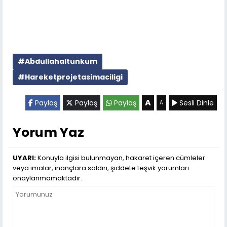
#Abdullahaltunkum
#Hareketprojetasimaciligi
A
Paylaş
Paylaş
Paylaş
Sesli Dinle
A
Yorum Yaz
UYARI:
Konuyla ilgisi bulunmayan, hakaret içeren cümleler
veya imalar, inançlara saldırı, şiddete teşvik yorumları
onaylanmamaktadır.