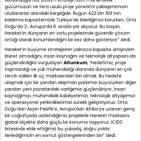
gücümüzün ve terzi usulü proje yönetimi yaklaşımımızın
uluslararası alandaki karşılığıdır. Bugün 422 bin 159 ton
kaldırma kapasitemizle Türkiye’de liderliğimizi korurken, Orta
Doğu’da 2., Avrupa’da 6. sırada yer alıyoruz. Bu başarı,
Hareket’in dünyanın en zorlu projelerinde güvenilir çözüm
ortağı olarak konumlandığını bir kez daha gösteriyor” dedi.
Hareket’in büyüme stratejisinin yalnızca kapasite artışından
ibaret olmadığını, insan kaynağını ve teknolojik altyapısını da
güçlendirdiğini vurgulayan
Altunkum
, “Hedefimiz, proje
taşımacılığı ve yük mühendisliği alanında dünyanın en çok
tercih edilen ilk üç markasından biri olmak. Bu hedefe
ulaşmak için bir yandan ekipman parkımızı büyütürken diğer
yandan yeni pazarlardaki varlığımızı güçlendiriyor, insan
kaynağımızı, mühendislik kabiliyetimizi, teknolojik altyapımızı
ve operasyonel yetkinliklerimizi sürekli geliştiriyoruz. Orta
Doğu’dan Asya-Pasifik’e, Avrupa’dan Afrika’ya uzanan geniş
bir coğrafyada üstlendiğimiz projelerle Hareket markasını
global ölçekte daha güçlü bir konuma taşıyoruz. IC100
listesinde elde ettiğimiz bu yükseliş, doğru yolda
ilerlediğimizin en somut göstergelerinden biri” dedi.