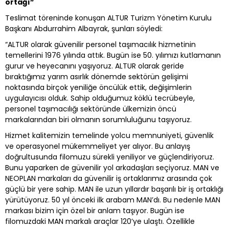
ortağı”
Teslimat töreninde konuşan ALTUR Turizm Yönetim Kurulu
Başkanı Abdurrahim Albayrak, şunları söyledi:
“ALTUR olarak güvenilir personel taşımacılık hizmetinin
temellerini 1976 yılında attık. Bugün ise 50. yılımızı kutlamanın
gurur ve heyecanını yaşıyoruz. ALTUR olarak geride
bıraktığımız yarım asırlık dönemde sektörün gelişimi
noktasında birçok yeniliğe öncülük ettik, değişimlerin
uygulayıcısı olduk. Sahip olduğumuz köklü tecrübeyle,
personel taşımacılığı sektöründe ülkemizin öncü
markalarından biri olmanın sorumluluğunu taşıyoruz.
Hizmet kalitemizin temelinde yolcu memnuniyeti, güvenlik
ve operasyonel mükemmeliyet yer alıyor. Bu anlayış
doğrultusunda filomuzu sürekli yeniliyor ve güçlendiriyoruz.
Bunu yaparken de güvenilir yol arkadaşları seçiyoruz. MAN ve
NEOPLAN markaları da güvenilir iş ortaklarımız arasında çok
güçlü bir yere sahip. MAN ile uzun yıllardır başarılı bir iş ortaklığı
yürütüyoruz. 50 yıl önceki ilk arabam MAN’dı. Bu nedenle MAN
markası bizim için özel bir anlam taşıyor. Bugün ise
filomuzdaki MAN markalı araçlar 120’ye ulaştı. Özellikle