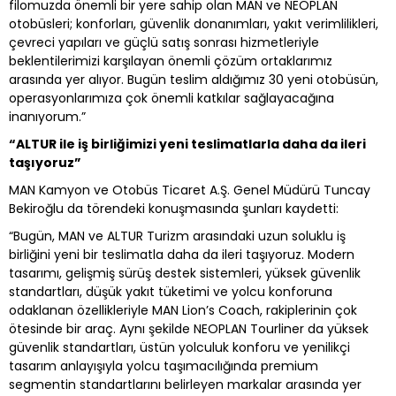
filomuzda önemli bir yere sahip olan MAN ve NEOPLAN
otobüsleri; konforları, güvenlik donanımları, yakıt verimlilikleri,
çevreci yapıları ve güçlü satış sonrası hizmetleriyle
beklentilerimizi karşılayan önemli çözüm ortaklarımız
arasında yer alıyor. Bugün teslim aldığımız 30 yeni otobüsün,
operasyonlarımıza çok önemli katkılar sağlayacağına
inanıyorum.”
“ALTUR ile iş birliğimizi yeni teslimatlarla daha da ileri
taşıyoruz”
MAN Kamyon ve Otobüs Ticaret A.Ş. Genel Müdürü Tuncay
Bekiroğlu da törendeki konuşmasında şunları kaydetti:
“Bugün, MAN ve ALTUR Turizm arasındaki uzun soluklu iş
birliğini yeni bir teslimatla daha da ileri taşıyoruz. Modern
tasarımı, gelişmiş sürüş destek sistemleri, yüksek güvenlik
standartları, düşük yakıt tüketimi ve yolcu konforuna
odaklanan özellikleriyle MAN Lion’s Coach, rakiplerinin çok
ötesinde bir araç. Aynı şekilde NEOPLAN Tourliner da yüksek
güvenlik standartları, üstün yolculuk konforu ve yenilikçi
tasarım anlayışıyla yolcu taşımacılığında premium
segmentin standartlarını belirleyen markalar arasında yer