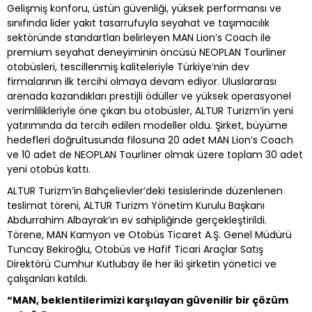
Gelişmiş konforu, üstün güvenliği, yüksek performansı ve
sınıfında lider yakıt tasarrufuyla seyahat ve taşımacılık
sektöründe standartları belirleyen MAN Lion’s Coach ile
premium seyahat deneyiminin öncüsü NEOPLAN Tourliner
otobüsleri, tescillenmiş kaliteleriyle Türkiye’nin dev
firmalarının ilk tercihi olmaya devam ediyor. Uluslararası
arenada kazandıkları prestijli ödüller ve yüksek operasyonel
verimlilikleriyle öne çıkan bu otobüsler, ALTUR Turizm’in yeni
yatırımında da tercih edilen modeller oldu. Şirket, büyüme
hedefleri doğrultusunda filosuna 20 adet MAN Lion’s Coach
ve 10 adet de NEOPLAN Tourliner olmak üzere toplam 30 adet
yeni otobüs kattı.
ALTUR Turizm’in Bahçelievler’deki tesislerinde düzenlenen
teslimat töreni, ALTUR Turizm Yönetim Kurulu Başkanı
Abdurrahim Albayrak’ın ev sahipliğinde gerçekleştirildi.
Törene, MAN Kamyon ve Otobüs Ticaret A.Ş. Genel Müdürü
Tuncay Bekiroğlu, Otobüs ve Hafif Ticari Araçlar Satış
Direktörü Cumhur Kutlubay ile her iki şirketin yönetici ve
çalışanları katıldı.
“MAN, beklentilerimizi karşılayan güvenilir bir çözüm