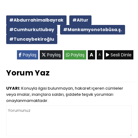
#Abdurrahimalbayrak
#Altur
#Cumhurkutlubay
#Mankamyonotobüsa.ş.
#Tuncaybekiroğlu
A
Paylaş
Paylaş
Paylaş
Sesli Dinle
A
Yorum Yaz
UYARI:
Konuyla ilgisi bulunmayan, hakaret içeren cümleler
veya imalar, inançlara saldırı, şiddete teşvik yorumları
onaylanmamaktadır.