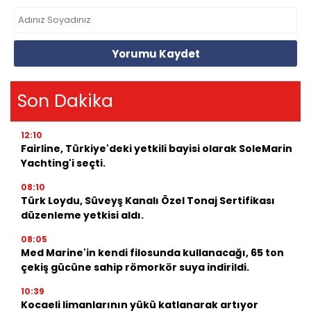
Yorumu Kaydet
Son Dakika
12:10
Fairline, Türkiye'deki yetkili bayisi olarak SoleMarin
Yachting'i seçti.
08:10
Türk Loydu, Süveyş Kanalı Özel Tonaj Sertifikası
düzenleme yetkisi aldı.
08:05
Med Marine'in kendi filosunda kullanacağı, 65 ton
çekiş gücüne sahip römorkör suya indirildi.
10:39
Kocaeli limanlarının yükü katlanarak artıyor