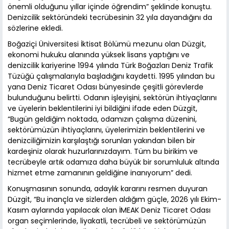
önemli olduğunu yıllar içinde öğrendim” şeklinde konuştu.
Denizcilik sektöründeki tecrübesinin 32 yıla dayandığını da
sözlerine ekledi.
Boğaziçi Üniversitesi İktisat Bölümü mezunu olan Düzgit,
ekonomi hukuku alanında yüksek lisans yaptığını ve
denizcilik kariyerine 1994 yılında Türk Boğazları Deniz Trafik
Tüzüğü çalışmalarıyla başladığını kaydetti. 1995 yılından bu
yana Deniz Ticaret Odası bünyesinde çeşitli görevlerde
bulunduğunu belirtti. Odanın işleyişini, sektörün ihtiyaçlarını
ve üyelerin beklentilerini iyi bildiğini ifade eden Düzgit,
“Bugün geldiğim noktada, odamızın çalışma düzenini,
sektörümüzün ihtiyaçlarını, üyelerimizin beklentilerini ve
denizciliğimizin karşılaştığı sorunları yakından bilen bir
kardeşiniz olarak huzurlarınızdayım. Tüm bu birikim ve
tecrübeyle artık odamıza daha büyük bir sorumluluk altında
hizmet etme zamanının geldiğine inanıyorum” dedi.
Konuşmasının sonunda, adaylık kararını resmen duyuran
Düzgit, “Bu inançla ve sizlerden aldığım güçle, 2026 yılı Ekim-
Kasım aylarında yapılacak olan İMEAK Deniz Ticaret Odası
organ seçimlerinde, liyakatli, tecrübeli ve sektörümüzün