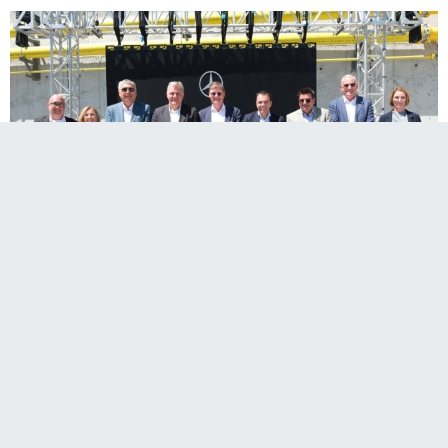
Mercedes-Benz Türk, Hoşdere Otobüs Fabrikası’nda
tamamlanan yeni Finiş Binası’nın açılışını
gerçekleştirdi. Toplam 16.700 metrekare üretim
alanına sahip olan yeni tesis; elektrikli otobüs
üretimine hazırlık, kapasite artışı, sürdürülebilir üretim
uygulamaları ve esnek üretim kabiliyetleri açısından
Mercedes-Benz Türk’ün geleceğe yönelik vizyonunda
kritik bir rol üstleniyor.