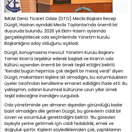
İMEAK Deniz Ticaret Odası (DTO) Meclis Başkanı Recep
Düzgit, Haziran ayındaki Meclis Toplantısı’nda önemli bir
duyuruda bulundu. 2026 yılı Ekim-Kasım aylarında
gerçekleştirilecek oda seçimlerinde Yönetim Kurulu
Başkanlığına aday olduğunu açıkladı.
Düzgit, konuşmasına mevcut Yönetim Kurulu Başkanı
Tamer Kıran’a teşekkür ederek başladı ve Kıran’ın oda
kültürü açısından önemli bir örnek teşkil ettiğini belirtti.
“Kendisi bugün hepimize çok değerli bir mesaj verdi” diyen
Düzgit, makamların kişilere ait olmadığını, bu sorumlulukların
üyeler tarafından kendilerine emanet edildiğini ifade etti. Bu
yaklaşımın, odanın kurumsal kültürüne uzun yıllar örnek
teşkil edeceğine inandığını vurguladı.
Oda yönetiminde yer almanın dışarıdan göründüğü kadar
basit olmadığını dile getiren Düzgit, bu görevlerin ciddi bir
özveri ve sorumluluk gerektirdiğini belirtti. “Bu görevleri
layıkıyla yerine getirmek için ciddi fedakârlık, emek ve
doğruluk şarttır. Kişilerin söylediklerinden çok, yaptıklarının