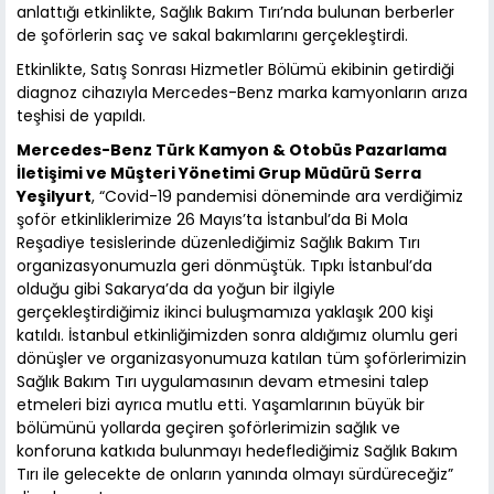
anlattığı etkinlikte, Sağlık Bakım Tırı’nda bulunan berberler
de şoförlerin saç ve sakal bakımlarını gerçekleştirdi.
Etkinlikte, Satış Sonrası Hizmetler Bölümü ekibinin getirdiği
diagnoz cihazıyla Mercedes-Benz marka kamyonların arıza
teşhisi de yapıldı.
Mercedes-Benz Türk Kamyon & Otobüs Pazarlama
İletişimi ve Müşteri Yönetimi Grup Müdürü Serra
Yeşilyurt
, “Covid-19 pandemisi döneminde ara verdiğimiz
şoför etkinliklerimize 26 Mayıs’ta İstanbul’da Bi Mola
Reşadiye tesislerinde düzenlediğimiz Sağlık Bakım Tırı
organizasyonumuzla geri dönmüştük. Tıpkı İstanbul’da
olduğu gibi Sakarya’da da yoğun bir ilgiyle
gerçekleştirdiğimiz ikinci buluşmamıza yaklaşık 200 kişi
katıldı. İstanbul etkinliğimizden sonra aldığımız olumlu geri
dönüşler ve organizasyonumuza katılan tüm şoförlerimizin
Sağlık Bakım Tırı uygulamasının devam etmesini talep
etmeleri bizi ayrıca mutlu etti. Yaşamlarının büyük bir
bölümünü yollarda geçiren şoförlerimizin sağlık ve
konforuna katkıda bulunmayı hedeflediğimiz Sağlık Bakım
Tırı ile gelecekte de onların yanında olmayı sürdüreceğiz”