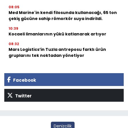
08:05
Med Marine'in kendi filosunda kullanacağı, 65 ton
çekiş gücüne sahip römorkör suya indirildi.
10:39
Kocaeli limanlarının yükü katlanarak artıyor
08:32
Mars Logistics’in Tuzla antreposu farklı ürün
gruplarını tek noktadan yönetiyor
Facebook
Twitter
Denizcilik