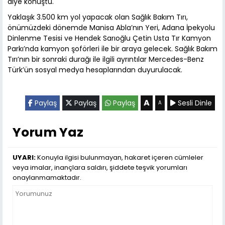
diye konuştu.
Yaklaşık 3.500 km yol yapacak olan Sağlık Bakım Tırı,
önümüzdeki dönemde Manisa Abla’nın Yeri, Adana İpekyolu
Dinlenme Tesisi ve Hendek Sarıoğlu Çetin Usta Tır Kamyon
Parkı’nda kamyon şoförleri ile bir araya gelecek. Sağlık Bakım
Tırı’nın bir sonraki durağı ile ilgili ayrıntılar Mercedes-Benz
Türk’ün sosyal medya hesaplarından duyurulacak.
A
Paylaş
Paylaş
Paylaş
Sesli Dinle
A
Yorum Yaz
UYARI:
Konuyla ilgisi bulunmayan, hakaret içeren cümleler
veya imalar, inançlara saldırı, şiddete teşvik yorumları
onaylanmamaktadır.