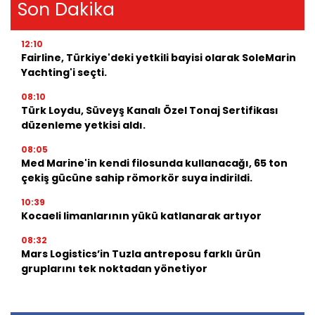
Son Dakika
12:10
Fairline, Türkiye'deki yetkili bayisi olarak SoleMarin
Yachting'i seçti.
08:10
Türk Loydu, Süveyş Kanalı Özel Tonaj Sertifikası
düzenleme yetkisi aldı.
08:05
Med Marine'in kendi filosunda kullanacağı, 65 ton
çekiş gücüne sahip römorkör suya indirildi.
10:39
Kocaeli limanlarının yükü katlanarak artıyor
08:32
Mars Logistics’in Tuzla antreposu farklı ürün
gruplarını tek noktadan yönetiyor