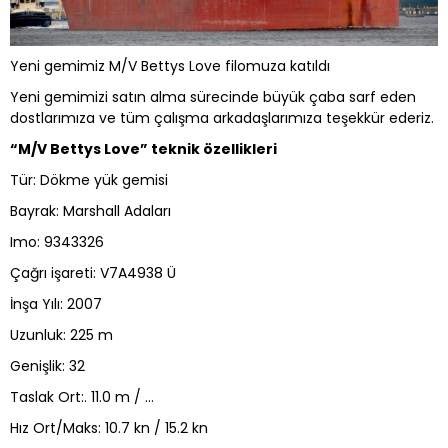
Yeni gemimiz M/V Bettys Love filomuza katıldı
Yeni gemimizi satın alma sürecinde büyük çaba sarf eden
dostlarımıza ve tüm çalışma arkadaşlarımıza teşekkür ederiz.
“M/V Bettys Love” teknik özellikleri
Tür: Dökme yük gemisi
Bayrak: Marshall Adaları
Imo: 9343326
Çağrı işareti: V7A4938 Ü
İnşa Yılı: 2007
Uzunluk: 225 m
Genişlik: 32
Taslak Ort:. 11.0 m / …
Hız Ort/Maks: 10.7 kn / 15.2 kn