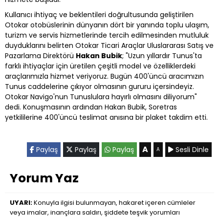
Kullanıcı ihtiyaç ve beklentileri doğrultusunda geliştirilen
Otokar otobüslerinin dünyanın dört bir yanında toplu ulaşım,
turizm ve servis hizmetlerinde tercih edilmesinden mutluluk
duyduklarını belirten Otokar Ticari Araçlar Uluslararası Satış ve
Pazarlama Direktörü
Hakan Bubik
; "Uzun yıllardır Tunus'ta
farklı ihtiyaçlar için üretilen çeşitli model ve özelliklerdeki
araçlarımızla hizmet veriyoruz. Bugün 400'üncü aracımızın
Tunus caddelerine çıkıyor olmasının gururu içersindeyiz.
Otokar Navigo'nun Tunuslulara hayırlı olmasını diliyorum"
dedi. Konuşmasının ardından Hakan Bubik, Soretras
yetkililerine 400'üncü teslimat anısına bir plaket takdim etti.
A
Paylaş
Paylaş
Paylaş
Sesli Dinle
A
Yorum Yaz
UYARI:
Konuyla ilgisi bulunmayan, hakaret içeren cümleler
veya imalar, inançlara saldırı, şiddete teşvik yorumları