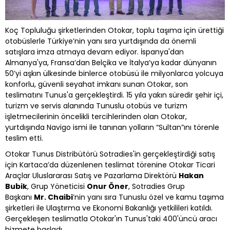
Koç Topluluğu şirketlerinden Otokar, toplu taşıma için ürettiği
otobüslerle Türkiye’nin yanı sıra yurtdışında da önemli
satışlara imza atmaya devam ediyor. İspanya'dan
Almanya'ya, Fransa’dan Belçika ve İtalya’ya kadar dünyanın
50’yi aşkın ülkesinde binlerce otobüsü ile milyonlarca yolcuya
konforlu, güvenli seyahat imkanı sunan Otokar, son
teslimatını Tunus'a gerçekleştirdi. 15 yıla yakın süredir şehir içi,
turizm ve servis alanında Tunuslu otobüs ve turizm
işletmecilerinin öncelikli tercihlerinden olan Otokar,
yurtdışında Navigo ismi ile tanınan yolların “Sultan”ını törenle
teslim etti.
Otokar Tunus Distribütörü Sotradies'in gerçekleştirdiği satış
için Kartaca’da düzenlenen teslimat törenine Otokar Ticari
Araçlar Uluslararası Satış ve Pazarlama Direktörü
Hakan
Bubik
, Grup Yöneticisi
Onur Öner
, Sotradies Grup
Başkanı
Mr. Chaibi
’nin yanı sıra Tunuslu özel ve kamu taşıma
şirketleri ile Ulaştırma ve Ekonomi Bakanlığı yetkilileri katıldı.
Gerçekleşen teslimatla Otokar'ın Tunus'taki 400'üncü aracı
hizmete başladı.