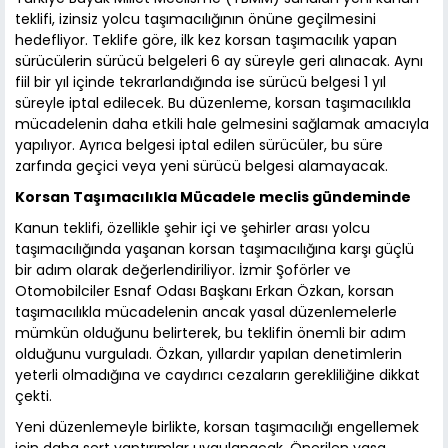
teklifi, izinsiz yolcu taşımacılığının önüne geçilmesini
hedefliyor. Teklife göre, ilk kez korsan taşımacılık yapan
sürücülerin sürücü belgeleri 6 ay süreyle geri alınacak. Aynı
fiil bir yıl içinde tekrarlandığında ise sürücü belgesi 1 yıl
süreyle iptal edilecek. Bu düzenleme, korsan taşımacılıkla
mücadelenin daha etkili hale gelmesini sağlamak amacıyla
yapılıyor. Ayrıca belgesi iptal edilen sürücüler, bu süre
zarfında geçici veya yeni sürücü belgesi alamayacak.
Korsan Taşımacılıkla Mücadele meclis gündeminde
Kanun teklifi, özellikle şehir içi ve şehirler arası yolcu
taşımacılığında yaşanan korsan taşımacılığına karşı güçlü
bir adım olarak değerlendiriliyor. İzmir Şoförler ve
Otomobilciler Esnaf Odası Başkanı Erkan Özkan, korsan
taşımacılıkla mücadelenin ancak yasal düzenlemelerle
mümkün olduğunu belirterek, bu teklifin önemli bir adım
olduğunu vurguladı. Özkan, yıllardır yapılan denetimlerin
yeterli olmadığına ve caydırıcı cezaların gerekliliğine dikkat
çekti.
Yeni düzenlemeyle birlikte, korsan taşımacılığı engellemek
için daha sert yaptırımlar uygulanacak. Önerilen yasa,