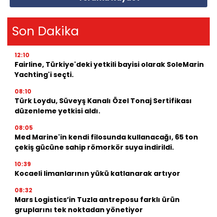
Son Dakika
12:10
Fairline, Türkiye'deki yetkili bayisi olarak SoleMarin
Yachting'i seçti.
08:10
Türk Loydu, Süveyş Kanalı Özel Tonaj Sertifikası
düzenleme yetkisi aldı.
08:05
Med Marine'in kendi filosunda kullanacağı, 65 ton
çekiş gücüne sahip römorkör suya indirildi.
10:39
Kocaeli limanlarının yükü katlanarak artıyor
08:32
Mars Logistics’in Tuzla antreposu farklı ürün
gruplarını tek noktadan yönetiyor