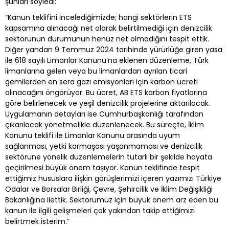
şunları söyledi:
“Kanun teklifini incelediğimizde; hangi sektörlerin ETS
kapsamına alınacağı net olarak belirtilmediği için denizcilik
sektörünün durumunun henüz net olmadığını tespit ettik.
Diğer yandan 9 Temmuz 2024 tarihinde yürürlüğe giren yasa
ile 618 sayılı Limanlar Kanunu’na eklenen düzenleme, Türk
limanlarına gelen veya bu limanlardan ayrılan ticari
gemilerden en sera gazı emisyonları için karbon ücreti
alınacağını öngörüyor. Bu ücret, AB ETS karbon fiyatlarına
göre belirlenecek ve yeşil denizcilik projelerine aktarılacak.
Uygulamanın detayları ise Cumhurbaşkanlığı tarafından
çıkarılacak yönetmelikle düzenlenecek. Bu süreçte, İklim
Kanunu teklifi ile Limanlar Kanunu arasında uyum
sağlanması, yetki karmaşası yaşanmaması ve denizcilik
sektörüne yönelik düzenlemelerin tutarlı bir şekilde hayata
geçirilmesi büyük önem taşıyor. Kanun teklifinde tespit
ettiğimiz hususlara ilişkin görüşlerimizi içeren yazımızı Türkiye
Odalar ve Borsalar Birliği, Çevre, Şehircilik ve İklim Değişikliği
Bakanlığına ilettik. Sektörümüz için büyük önem arz eden bu
kanun ile ilgili gelişmeleri çok yakından takip ettiğimizi
belirtmek isterim.”