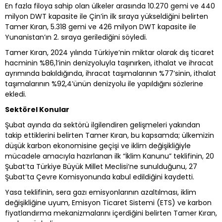
En fazla filoya sahip olan ülkeler arasında 10.270 gemi ve 440
milyon DWT kapasite ile Çin’in ilk sıraya yükseldiğini belirten
Tamer Kıran, 5.318 gemi ve 426 milyon DWT kapasite ile
Yunanistan’ın 2. sıraya gerilediğini söyledi.
Tamer Kıran, 2024 yılında Türkiye’nin miktar olarak dış ticaret
hacminin %86,1’inin denizyoluyla taşınırken, ithalat ve ihracat
ayrımında bakıldığında, ihracat taşımalarının %77’sinin, ithalat
taşımalarının %92,4’ünün denizyolu ile yapıldığını sözlerine
ekledi.
Sektörel Konular
Şubat ayında da sektörü ilgilendiren gelişmeleri yakından
takip ettiklerini belirten Tamer Kıran, bu kapsamda; ülkemizin
düşük karbon ekonomisine geçişi ve iklim değişikliğiyle
mücadele amacıyla hazırlanan ilk “İklim Kanunu” teklifinin, 20
Şubat’ta Türkiye Büyük Millet Meclisi’ne sunulduğunu, 27
Şubat’ta Çevre Komisyonunda kabul edildiğini kaydetti.
Yasa teklifinin, sera gazı emisyonlarının azaltılması, iklim
değişikliğine uyum, Emisyon Ticaret Sistemi (ETS) ve karbon
fiyatlandırma mekanizmalarını içerdiğini belirten Tamer Kıran,