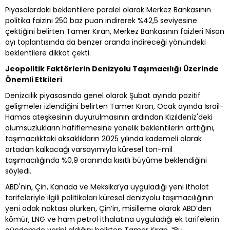
Piyasalardaki beklentilere paralel olarak Merkez Bankasının
politika faizini 250 baz puan indirerek %42,5 seviyesine
çektiğini belirten Tamer Kıran, Merkez Bankasının faizleri Nisan
ayı toplantısında da benzer oranda indireceği yönündeki
beklentilere dikkat çekti.
Jeopolitik Faktörlerin Denizyolu Taşımacılığı Üzerinde
Önemli Etkileri
Denizcilik piyasasında genel olarak Şubat ayında pozitif
gelişmeler izlendiğini belirten Tamer Kıran, Ocak ayında İsrail-
Hamas ateşkesinin duyurulmasının ardından Kızıldeniz'deki
olumsuzlukların hafiflemesine yönelik beklentilerin arttığını,
taşımacılıktaki aksaklıkların 2025 yılında kademeli olarak
ortadan kalkacağı varsayımıyla küresel ton-mil
taşımacılığında %0,9 oranında kısıtlı büyüme beklendiğini
söyledi.
ABD'nin, Çin, Kanada ve Meksika’ya uyguladığı yeni ithalat
tarifeleriyle ilgili politikaları küresel denizyolu taşımacılığının
yeni odak noktası olurken, Çin’in, misilleme olarak ABD’den
kömür, LNG ve ham petrol ithalatına uyguladığı ek tarifelerin
gündemde yerini aldığını belirten Tamer Kıran, “Bu