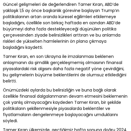
Güncel gelişmeleri de değerlendiren Tamer Kıran, ABD’de
yaklaşık 1,5 ay önce başkanlık görevine başlayan Trump’ın
politikalarının artan oranda küresel eğilimleri etkilemeye
başladığını, özellikle son birkaç haftada en azından ABD’de
büyümeyi daha fazla destekleyeceği düşünülen politika
çerçevesinden ziyade belirsizlikleri arttıran ve bu anlamda
riskleri de yükselten hamlelerinin ön plana çıkmaya
başladığını kaydetti.
Tamer Kıran, en son Ukrayna ile imzalanması beklenen
anlaşmanın da şimdilik gerçekleşmemiş olmasının finansal
piyasalardaki risk algısını daha fazla negatif yöne çevirdiğini,
bu gelişmelerin büyüme beklentilerini de olumsuz etkilediğini
belirtti.
Önümüzdeki aylarda bu belirsizliğin ve buna bağlı olarak
özellikle finansal dalgalanmanın devam etmesini beklemenin
çok yanlış olmayacağını kaydeden Tamer Kıran, bir şekilde
politikaların şekillenmesiyle piyasalarda beklentiler ve
fiyatlamaların dengelenmeye başlayacağını umduklarını
söyledi.
Tamer Kıran ülkemizde, geçtiğimiz hafta sonuna doğru 2024