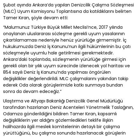
Şubat ayında Ankara’da yapılan Denizcilik Çalışma Sözleşmesi
(MLC) Uyum Komisyonu Toplantısına da katıldıklarını belirten
Tamer Kıran, şöyle devam etti:
“Malumunuz Türkiye Büyük Millet Meclisi’nce, 2017 yılında
onaylanan uluslararası sözleşme gerekli uyum yasalarının
çıkartılamaması nedeniyle henüz yürürlüğe girmemiştir. İç
hukukumuzda Deniz İş Kanunu’nun ilgili hükümlerinin bu çatı
sözleşmeyle uyumlu hale getirilmesi gerekmektedir.
Ankara’daki toplantıda, sözleşmenin yürürlüğe girmesi için
gerekli olan bir yılık uyum sürecinde izlenecek yol haritası ve
854 sayılı Deniz İş Kanunu’nda yapılması öngörülen
değişiklikler değerlendirildi. MLC çalışmalarını yakından takip
ederek Oda olarak görüşlerimizle katkı sunmaya bundan
sonra da devam edeceğiz.”
Ulaştırma ve Altyapı Bakanlığı Denizcilik Genel Müdürlüğü
tarafından hazırlanan Deniz Acenteleri Yönetmelik Taslağının,
Odamıza gönderildiğini bildiren Tamer Kıran, kapsamlı
değişikliklerin yer aldığını gözlemledikleri teklife ilişkin
halihazırda ilgili meslek komitelerinin detaylı bir çalışma
yürüttüğünü, bu çalışma sonunda hazırlanacak görüşlerin