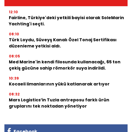
12:10
Fairline, Türkiye'deki yetkili bayisi olarak SoleMarin
Yachting'i seçti.
08:10
Türk Loydu, Süveyş Kanalı Özel Tonaj Sertifikası
düzenleme yetkisi aldı.
08:05
Med Marine'in kendi filosunda kullanacağı, 65 ton
çekiş gücüne sahip römorkör suya indirildi.
10:39
Kocaeli limanlarının yükü katlanarak artıyor
08:32
Mars Logistics’in Tuzla antreposu farklı ürün
gruplarını tek noktadan yönetiyor
Facebook