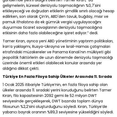
gelişmelerin, küresel denizyolu taşımacılığının %0,7'sini
etkileyeceği ve doğrudan etkilerin şimdilik sınırlı olacağı hesap
edilirken, son olarak Çin’in, ABD'den tavuk, buğday, mısır ve
pamuk ithalatına da ek gümrük vergisi uygulayacağını
duyurması ticaret savaşlarının denizyolu taşımacılığına
etkisinin daha fazla olabileceğine işaret ediyor.” dedi.
Tamer Kıran, ayrıca yeni ABD yönetiminin yaptırım politikaları,
İran’a yaklaşımı, Rusya-Ukrayna ve İsrail-Hamas çatışmaları
etrafındaki müzakereler ve Panama Kanalı'nın mülkiyeti gibi
jeopolitik faktörlerin de uzun dönemde denizyolu taşımacılığı
üzerinde önemli etkileri olabilecek konular arasında yer
aldığına dikkat çekti.
Türkiye En Fazla Filoya Sahip Ülkeler Arasında 11. Sırada
1 Ocak 2025 itibariyle Türkiye’nin, en fazla filoya sahip olan
ülkeler arasında 11. sıradaki yerini koruduğunu belirten Tamer
Kıran, filo kapasitesinin 2092 gemi ile 52 milyon DWT
seviyesinde gerçekleşerek, DWT bazında toplam dünya
filosunun %2,2’sini oluşturduğunu söyledi. Kıran, Türkiye’de
yabancı bayrak oranının %89,3 seviyesine yükseldiğini söyledi.