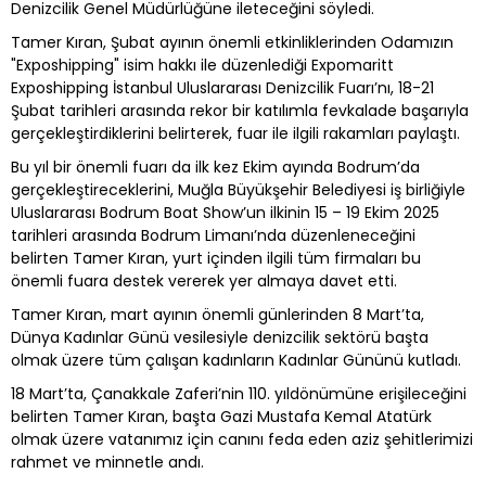
Denizcilik Genel Müdürlüğüne ileteceğini söyledi.
Tamer Kıran, Şubat ayının önemli etkinliklerinden Odamızın
"Exposhipping" isim hakkı ile düzenlediği Expomaritt
Exposhipping İstanbul Uluslararası Denizcilik Fuarı’nı, 18-21
Şubat tarihleri arasında rekor bir katılımla fevkalade başarıyla
gerçekleştirdiklerini belirterek, fuar ile ilgili rakamları paylaştı.
Bu yıl bir önemli fuarı da ilk kez Ekim ayında Bodrum’da
gerçekleştireceklerini, Muğla Büyükşehir Belediyesi iş birliğiyle
Uluslararası Bodrum Boat Show’un ilkinin 15 – 19 Ekim 2025
tarihleri arasında Bodrum Limanı’nda düzenleneceğini
belirten Tamer Kıran, yurt içinden ilgili tüm firmaları bu
önemli fuara destek vererek yer almaya davet etti.
Tamer Kıran, mart ayının önemli günlerinden 8 Mart’ta,
Dünya Kadınlar Günü vesilesiyle denizcilik sektörü başta
olmak üzere tüm çalışan kadınların Kadınlar Gününü kutladı.
18 Mart’ta, Çanakkale Zaferi’nin 110. yıldönümüne erişileceğini
belirten Tamer Kıran, başta Gazi Mustafa Kemal Atatürk
olmak üzere vatanımız için canını feda eden aziz şehitlerimizi
rahmet ve minnetle andı.