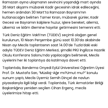
Ramazan ayına ulaşmanın sevincini yaşandığı mart ayında
26 Mart akşamı mübarek Kadir gecesinin idrak edileceğini,
hemen ardından 30 Mart’ta Ramazan Bayramı’nın
kutlanacağını belirten Tamer Kıran, mübarek günler, Kadir
Gecesi ve Bayramın kalplere huzur, işlere bereket, ailemiz,
ülkemiz ve İslâm âlemine hayırlar getirmesini temenni etti.
Türk Deniz Eğitim Vakfı’nın (TÜDEV) seçimli olağan genel
kurulunun, 10 Nisan Perşembe günü saat 10.30’da akabinde
Nisan ayı Meclis toplantısının saat 14.00’de Tuzla’daki eski
adıyla TÜDEV Deniz Eğitim Merkezi, şimdiki PRÜ İngilizce Hazırlık
Okulu Konferans Salonu’nda yapılacağını belirterek, Meclis
üyelerini her iki toplantıya da katılmaya davet etti.
Toplantıda, Bandırma Onyedi Eylül Üniversitesi Öğretim Üyesi
Prof. Dr. Mustafa Sarı, “Müsilaj-Ağır mı?Umut mu?” konulu
sunum yaptı, Meclis Üyemiz Semih Dinçel de navlun
piyasalarıyla ilgili bilgi verdi. Toplantıda, Türk Armatörler Birliği
Başkanlığına yeniden seçilen Cihan Ergenç, meclis
üyelerimize hitap etti.