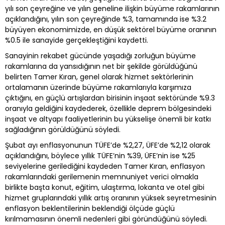
yılı son çeyreğine ve yılın geneline ilişkin büyüme rakamlarının
açıklandığını, yılın son çeyreğinde %3, tamamında ise %3.2
büyüyen ekonomimizde, en düşük sektörel büyüme oranının
%0.5 ile sanayide gerçekleştiğini kaydetti.
Sanayinin rekabet gücünde yaşadığı zorluğun büyüme
rakamlarına da yansıdığının net bir şekilde görüldüğünü
belirten Tamer Kıran, genel olarak hizmet sektörlerinin
ortalamanın üzerinde büyüme rakamlarıyla karşımıza
çıktığını, en güçlü artışlardan birisinin inşaat sektöründe %9.3
oranıyla geldiğini kaydederek, özellikle deprem bölgesindeki
inşaat ve altyapı faaliyetlerinin bu yükselişe önemli bir katkı
sağladığının görüldüğünü söyledi.
Şubat ayı enflasyonunun TÜFE’de %2,27, ÜFE’de %2,12 olarak
açıklandığını, böylece yıllık TÜFE’nin %39, ÜFE’nin ise %25
seviyelerine gerilediğini kaydeden Tamer Kıran, enflasyon
rakamlarındaki gerilemenin memnuniyet verici olmakla
birlikte başta konut, eğitim, ulaştırma, lokanta ve otel gibi
hizmet gruplarındaki yıllık artış oranının yüksek seyretmesinin
enflasyon beklentilerinin beklendiği ölçüde güçlü
kırılmamasının önemli nedenleri gibi göründüğünü söyledi.