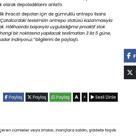
 olarak depoladıklarını anlattı.
ik ihracat depoları için de gümrüklü antrepo lisans
“Çatalca’daki tesisimizin antrepo statüsü kazanmasıyla
k. Hâlihazırda başarıyla uyguladığımız proaktif stok
ngi bir noktasına yapılacak teslimatları 3 ila 5 güne,
kadar indiriyoruz.”
bilgilerini de paylaştı.
F
A
Paylaş
Paylaş
Paylaş
Sesli Dinle
A
eren cümleler veya imalar, inançlara saldırı, şiddete teşvik