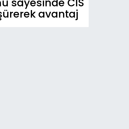
nu sayesinde CIS
şürerek avantaj
n Dakika
10
rline, Türkiye'deki yetkili bayisi olarak
eMarin Yachting'i seçti.
10
rk Loydu, Süveyş Kanalı Özel Tonaj
tifikası düzenleme yetkisi aldı.
05
d Marine'in kendi filosunda
llanacağı, 65 ton çekiş gücüne sahip