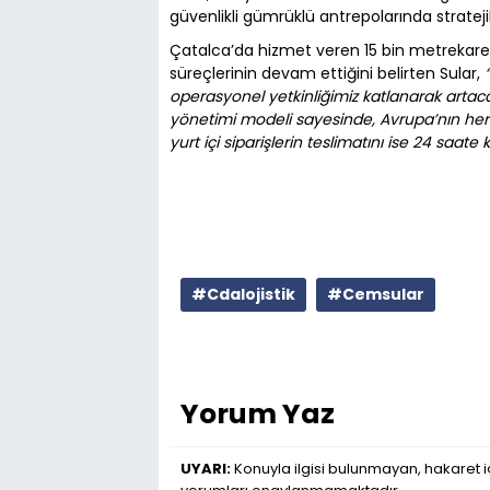
güvenlikli gümrüklü antrepolarında stratejik
Çatalca’da hizmet veren 15 bin metrekarel
süreçlerinin devam ettiğini belirten Sular,
operasyonel yetkinliğimiz katlanarak artaca
yönetimi modeli sayesinde, Avrupa’nın herha
yurt içi siparişlerin teslimatını ise 24 saate 
#Cdalojistik
#Cemsular
Yorum Yaz
UYARI:
Konuyla ilgisi bulunmayan, hakaret iç