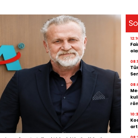
So
12:1
Fai
ola
08:
Tür
Ser
08:
Med
kul
röm
10:
Koc
art
08: