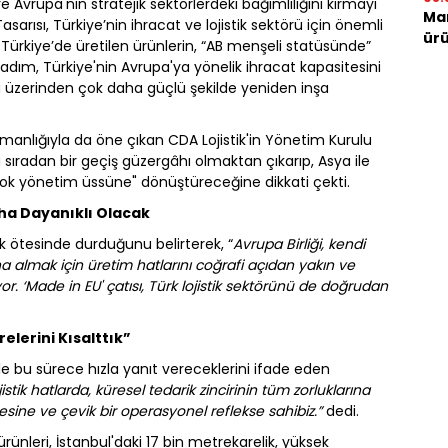
vrupa'nın stratejik sektörlerdeki bağımlılığını kırmayı
Mar
sarısı, Türkiye’nin ihracat ve lojistik sektörü için önemli
ürü
ı Türkiye’de üretilen ürünlerin, “AB menşeli statüsünde”
dım, Türkiye'nin Avrupa'ya yönelik ihracat kapasitesini
olu üzerinden çok daha güçlü şekilde yeniden inşa
anlığıyla da öne çıkan CDA Lojistik'in Yönetim Kurulu
sıradan bir geçiş güzergâhı olmaktan çıkarıp, Asya ile
 stok yönetim üssüne" dönüştüreceğine dikkati çekti.
aha Dayanıklı Olacak
ok ötesinde durduğunu belirterek, “
Avrupa Birliği, kendi
ına almak için üretim hatlarını coğrafi açıdan yakın ve
r. ‘Made in EU' çatısı, Türk lojistik sektörünü de doğrudan
lerini Kısalttık”
emle bu sürece hızla yanıt vereceklerini ifade eden
ik hatlarda, küresel tedarik zincirinin tüm zorluklarına
esine ve çevik bir operasyonel reflekse sahibiz.”
dedi.
rünleri, İstanbul'daki 17 bin metrekarelik, yüksek