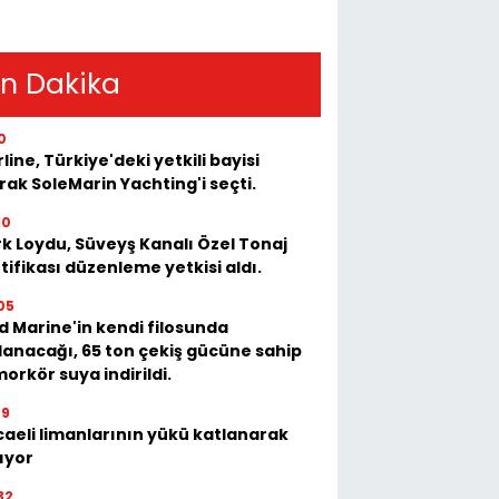
n Dakika
0
rline, Türkiye'deki yetkili bayisi
rak SoleMarin Yachting'i seçti.
10
k Loydu, Süveyş Kanalı Özel Tonaj
tifikası düzenleme yetkisi aldı.
05
 Marine'in kendi filosunda
lanacağı, 65 ton çekiş gücüne sahip
orkör suya indirildi.
39
aeli limanlarının yükü katlanarak
ıyor
32