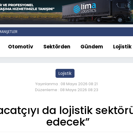
ANŞETLER
Otomotiv
Sektörden
Gündem
Lojistik
Lojistik
Yayınlanma : 08 Mayıs 2026 08:21
Düzenleme : 08 Mayıs 2026 08:23
acatçıyı da lojistik sek
edecek”