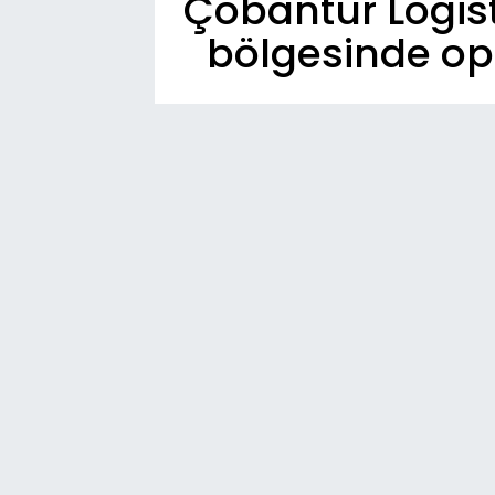
Çobantur Logist
bölgesinde op