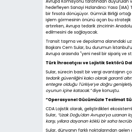
Avrupa Komisyonu tarafından duyurulan ve A
hedefleyen Sanayi Hızlandırıcı Yasa (IAA) Ta
bir fırsata dönüşüyor. Gümrük Birliği ortağ
işlem görmesinin önünü açan bu stratejik a
artırırken, Avrupa tedarik zincirinin Anad
edilmesini de sağlayacak.
Transit taşıma ve depolama alanındaki uzm
Başkanı Cem Sular, bu durumun İstanbul’u 
Avrupa arasında "yeni nesil bir sipariş ve
Türk İhracatçısı ve Lojistik Sektörü D
Sular, sürecin basit bir vergi avantajının ç
tedarik güvenliğini kalıcı olarak garanti alt
entegre olduğu Türkiye’ye doğru genişletiyo
oyunun içine katacak.”
diye konuştu.
“Operasyonel Gücümüzle Teslimat Süre
CDA Lojistik olarak, geliştirdikleri ekosist
Sular,
“Uzak Doğu'dan Avrupa’ya uzanan lojist
karşı, yıllara dayanan köklü bir saha tecrüb
Sular, dünyanın farklı noktalarından gelen ü