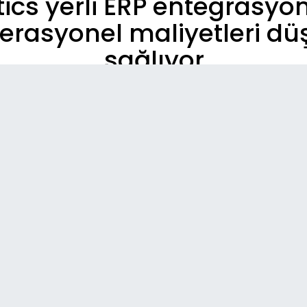
ics yerli ERP entegrasyo
erasyonel maliyetleri dü
sağlıyor.
So
12:
Fai
Sol
08:
Tü
Ser
08:
Me
ku