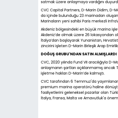
satmak üzere anlaşmaya vardığını duyurd
CVC Capital Partners, D-Marin Didim, D-M
da içinde bulunduğu 23 marinadan oluşan D-
Marinaların yeni sahibi Paris merkezli Infra
Akdeniz bölgesindeki en büyük marina işle
Akdeniz’de olmak üzere 26 lokasyondan olu
İtalya’dan başlayarak Yunanistan, Hırvatist
zincirini işleten D-Marin Birleşik Arap Emirli
DOĞUŞ GRUBU'NDAN SATIN ALMIŞLARDI
CVC, 2020 yılında Fund VII aracılığıyla D-
anlaşmanın şartları açıklanmamış ancak Tü
işletme hakları D-Marin’de kalmıştı.
CVC tarafından 6 Temmuz'da yayımlanan b
premium marina operatörü haline dönüştürül
faaliyetlerini geleneksel pazarlar olan Tür
İtalya, Fransa, Malta ve Arnavutluk'a öneml