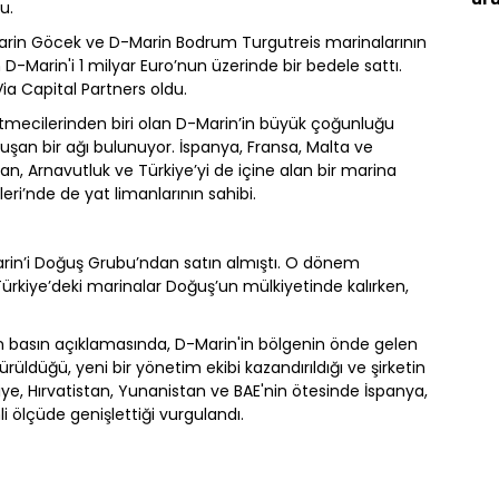
u.
arin Göcek ve D-Marin Bodrum Turgutreis marinalarının
Marin'i 1 milyar Euro’nun üzerinde bir bedele sattı.
Via Capital Partners oldu.
tmecilerinden biri olan D-Marin’in büyük çoğunluğu
şan bir ağı bulunuyor. İspanya, Fransa, Malta ve
an, Arnavutluk ve Türkiye’yi de içine alan bir marina
kleri’nde de yat limanlarının sahibi.
Marin’i Doğuş Grubu’ndan satın almıştı. O dönem
rkiye’deki marinalar Doğuş’un mülkiyetinde kalırken,
asın açıklamasında, D-Marin'in bölgenin önde gelen
düğü, yeni bir yönetim ekibi kazandırıldığı ve şirketin
kiye, Hırvatistan, Yunanistan ve BAE'nin ötesinde İspanya,
i ölçüde genişlettiği vurgulandı.