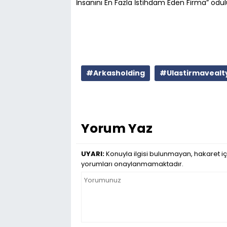
İnsanını En Fazla İstihdam Eden Firma” ödül
#Arkasholding
#Ulastirmavealt
Yorum Yaz
UYARI:
Konuyla ilgisi bulunmayan, hakaret iç
yorumları onaylanmamaktadır.