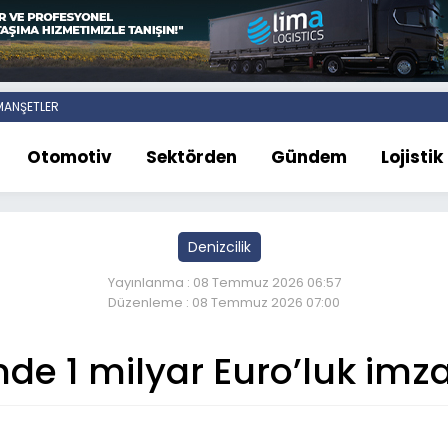
ANŞETLER
Otomotiv
Sektörden
Gündem
Lojistik
Denizcilik
Yayınlanma : 08 Temmuz 2026 06:57
Düzenleme : 08 Temmuz 2026 07:00
de 1 milyar Euro’luk imza