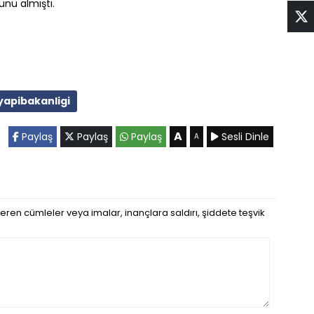
ünü almıştı.
yapibakanligi
A
Paylaş
Paylaş
Paylaş
Sesli Dinle
A
eren cümleler veya imalar, inançlara saldırı, şiddete teşvik