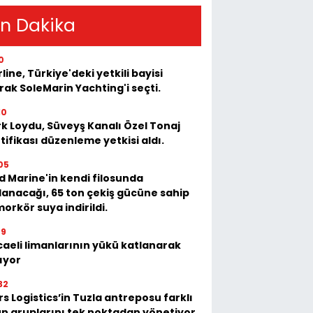
n Dakika
0
rline, Türkiye'deki yetkili bayisi
rak SoleMarin Yachting'i seçti.
10
k Loydu, Süveyş Kanalı Özel Tonaj
tifikası düzenleme yetkisi aldı.
05
 Marine'in kendi filosunda
lanacağı, 65 ton çekiş gücüne sahip
orkör suya indirildi.
39
aeli limanlarının yükü katlanarak
ıyor
32
s Logistics’in Tuzla antreposu farklı
n gruplarını tek noktadan yönetiyor