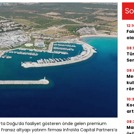
So
12:1
Fai
ola
08:
Tür
Ser
08:
Med
kul
röm
10:
Koc
art
08:
Orta Doğu’da faaliyet gösteren önde gelen premium
Mar
 Fransız altyapı yatırım firması InfraVia Capital Partners’a
ürü