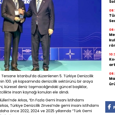
Sol
08:
Tü
Ser
08:
Me
ku
röm
10:
Ko
ar
08:
 Tersane İstanbul’da düzenlenen 5. Türkiye Denizcilik
Mar
nin 100. yılı kapsamında denizcilik sektörünü bir araya
ür
mi, küresel deniz taşımacılığındaki güncel başlıklar,
zcilikte insan kaynağı konuları ele alındı.
lleri’nde Arkas, “En Fazla Gemi İnsanı İstihdamı
kas, Türkiye Denizcilik Zirvesi’nde gemi insanı istihdamı
s daha önce 2022, 2024 ve 2025 yıllarında “Türk Gemi