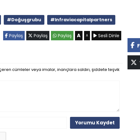
#Doğuşgrubu
#Infraviacapitalpartners
A
Paylaş
Paylaş
Paylaş
Sesli Dinle
A
F
eren cümleler veya imalar, inançlara saldırı, şiddete teşvik
Yorumu Kaydet