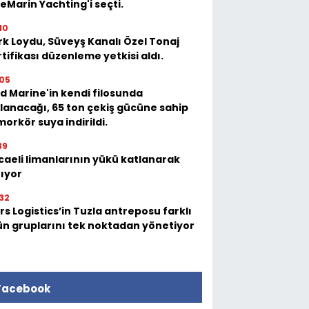
eMarin Yachting'i seçti.
10
rk Loydu, Süveyş Kanalı Özel Tonaj
tifikası düzenleme yetkisi aldı.
05
d Marine'in kendi filosunda
llanacağı, 65 ton çekiş gücüne sahip
orkör suya indirildi.
39
caeli limanlarının yükü katlanarak
tıyor
32
s Logistics’in Tuzla antreposu farklı
ün gruplarını tek noktadan yönetiyor
Facebook