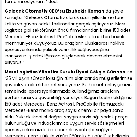
temenni ediyorum.” dedi.
Gelecek Otomotiv CEO’su Ebubekir Koman
da şöyle
konuştu: “Gelecek Otomotiv olarak uzun yıllardır sektöre
kalite ve güven odaklı teslimatlar gerçekleştiriyoruz. Mars
Logistics gibi sektörünün öncü firmalarından birine 150 adet
Mercedes-Benz Actros L ProCab teslim etmekten büyük
memnuniyet duyuyoruz. Bu araçların uluslararası nakliye
operasyonlarında yüksek verimlilik sağlayacağına
inanıyoruz. İş ortaklığımızın güçlenerek devam etmesini
diliyoruz.”
Mars Logistics Yönetim Kurulu Üyesi Gökşin Günhan
ise
“35 yılı aşkın süredir lojistiğin tüm alanlarında müşterilerimize
güvenli ve kaliteli hizmet sunuyoruz. Bu hizmet anlayışımızın
temelinde, operasyonlarımızda kullandığımız araçların
performansı ve güvenilirliği yer alıyor. Bugün teslim aldığımız
150 adet Mercedes-Benz Actros L ProCab ile filomuzdaki
Mercedes-Benz marka araç sayısı önemli bir paya sahip
oldu. Yüksek ikinci el değeri, yaygın servis ağı, yedek parça
bulunurluğu ve ihtiyaçlarımıza uygun servis sözleşmeleri
operasyonlarımızda bize önemli avantajlar sağlıyor.
Mercedes-Benz Türk ile yürüttüğümüz bu güçlü iş birliğinin