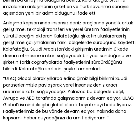
birinin bu anlaşma olduğunu belirtti. Kalafatoğlu, SAMI ile
imzalanan anlaşmanın şirketleri ve Türk savunma sanayisi
açısından yeni bir adım olduğunu ifade etti.
Anlaşma kapsamında insansız deniz araçlarına yönelik ortak
geliştirme, teknoloji transferi ve yerel üretim faaliyetlerinin
yürütüleceğini aktaran Kalafatoğlu, şirketin uluslararası iş
geliştirme çalışmalarının farklı bölgelerde sürdüğünü kaydetti.
Kalafatoğlu, Suudi Arabistan’daki girişimin üretimin ülkede
devam etmesine imkan sağlayacak bir yapı sunduğunu ve
şirketin farklı coğrafyalarda faaliyetlerini sürdürdüğünü
bildirdi. Kalafatoğlu sözlerini şöyle tamamladı:
‘’ULAQ Global olarak yıllarca edindiğimiz bilgi birikimi Suudi
partnerlerimizle paylaşarak yerel insansız deniz aracı
üretimine katkı sağlayacağız. Yalnızca bu bölgede değil,
Avrupa ve ABD tarafında çalışmalarımız devam ediyor. ULAQ
Global’i ismindeki gibi global olarak büyütmeyi hedefliyoruz.
Faaliyetlerimiz de bu yönde devam ediyor. Yakında daha
kapsamlı haber duyacağınızı da ümit ediyorum.’’