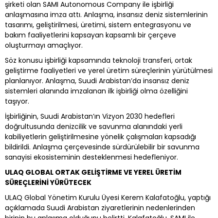
şirketi olan SAMI Autonomous Company ile işbirliği
anlaşmasına imza attı. Anlaşma, insansız deniz sistemlerinin
tasarımı, geliştirilmesi, üretimi, sistem entegrasyonu ve
bakım faaliyetlerini kapsayan kapsamlı bir çerçeve
oluşturmayı amaçlıyor.
Söz konusu işbirliği kapsamında teknoloji transferi, ortak
geliştirme faaliyetleri ve yerel üretim süreçlerinin yürütülmesi
planlanıyor. Anlaşma, Suudi Arabistan’da insansız deniz
sistemleri alanında imzalanan ilk işbirliği olma özelliğini
taşıyor.
İşbirliğinin, Suudi Arabistan’ın Vizyon 2030 hedefleri
doğrultusunda denizcilik ve savunma alanındaki yerli
kabiliyetlerin geliştirilmesine yönelik çalışmaları kapsadığı
bildirildi. Anlaşma çerçevesinde sürdürülebilir bir savunma
sanayisi ekosisteminin desteklenmesi hedefleniyor.
ULAQ GLOBAL ORTAK GELİŞTİRME VE YEREL ÜRETİM
SÜREÇLERİNİ YÜRÜTECEK
ULAQ Global Yönetim Kurulu Üyesi Kerem Kalafatoğlu, yaptığı
açıklamada Suudi Arabistan ziyaretlerinin nedenlerinden