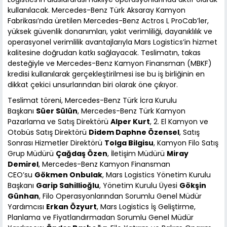
kullanılacak. Mercedes-Benz Türk Aksaray Kamyon
Fabrikası’nda üretilen Mercedes-Benz Actros L ProCab’ler,
yüksek güvenlik donanımları, yakıt verimliliği, dayanıklılık ve
operasyonel verimlilik avantajlarıyla Mars Logistics’in hizmet
kalitesine doğrudan katkı sağlayacak. Teslimatın, takas
desteğiyle ve Mercedes-Benz Kamyon Finansman (MBKF)
kredisi kullanılarak gerçekleştirilmesi ise bu iş birliğinin en
dikkat çekici unsurlarından biri olarak öne çıkıyor.
Teslimat töreni, Mercedes-Benz Türk İcra Kurulu
Başkanı
Süer Sülün
, Mercedes-Benz Türk Kamyon
Pazarlama ve Satış Direktörü
Alper Kurt
, 2. El Kamyon ve
Otobüs Satış Direktörü
Didem Daphne Özensel
, Satış
Sonrası Hizmetler Direktörü
Tolga Bilgisu
, Kamyon Filo Satış
Grup Müdürü
Çağdaş Özen
, İletişim Müdürü
Miray
Demirel
, Mercedes-Benz Kamyon Finansman
CEO’su
Gökmen Onbulak
, Mars Logistics Yönetim Kurulu
Başkanı
Garip Sahillioğlu
, Yönetim Kurulu Üyesi
Gökşin
Günhan
, Filo Operasyonlarından Sorumlu Genel Müdür
Yardımcısı
Erkan Özyurt
, Mars Logistics İş Geliştirme,
Planlama ve Fiyatlandırmadan Sorumlu Genel Müdür