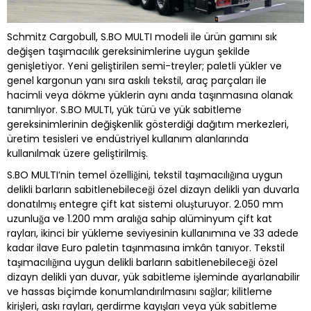
Schmitz Cargobull, S.BO MULTI modeli ile ürün gamını sık
değişen taşımacılık gereksinimlerine uygun şekilde
genişletiyor. Yeni geliştirilen semi-treyler; paletli yükler ve
genel kargonun yanı sıra askılı tekstil, araç parçaları ile
hacimli veya dökme yüklerin aynı anda taşınmasına olanak
tanımlıyor. S.BO MULTI, yük türü ve yük sabitleme
gereksinimlerinin değişkenlik gösterdiği dağıtım merkezleri,
üretim tesisleri ve endüstriyel kullanım alanlarında
kullanılmak üzere geliştirilmiş.
S.BO MULTI’nin temel özelliğini, tekstil taşımacılığına uygun
delikli barların sabitlenebileceği özel dizayn delikli yan duvarla
donatılmış entegre çift kat sistemi oluşturuyor. 2.050 mm
uzunluğa ve 1.200 mm aralığa sahip alüminyum çift kat
rayları, ikinci bir yükleme seviyesinin kullanımına ve 33 adede
kadar ilave Euro paletin taşınmasına imkân tanıyor. Tekstil
taşımacılığına uygun delikli barların sabitlenebileceği özel
dizayn delikli yan duvar, yük sabitleme işleminde ayarlanabilir
ve hassas biçimde konumlandırılmasını sağlar; kilitleme
kirişleri, askı rayları, gerdirme kayışları veya yük sabitleme