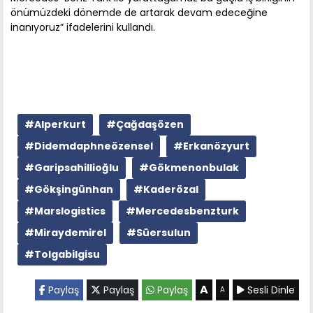
önümüzdeki dönemde de artarak devam edeceğine
inanıyoruz” ifadelerini kullandı.
#Alperkurt
#Çağdaşözen
#Didemdaphneözensel
#Erkanözyurt
#Garipsahillioğlu
#Gökmenonbulak
#Gökşingünhan
#Kaderözal
#Marslogistics
#Mercedesbenzturk
#Miraydemirel
#Süersulun
#Tolgabilgisu
A
Paylaş
Paylaş
Paylaş
Sesli Dinle
A