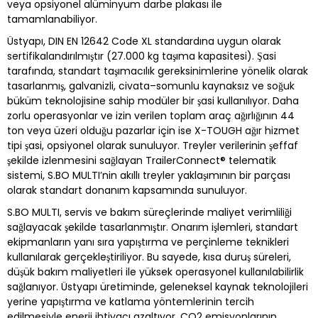
veya opsiyonel alüminyum darbe plakası ile
tamamlanabiliyor.
Üstyapı, DIN EN 12642 Code XL standardına uygun olarak
sertifikalandırılmıştır (27.000 kg taşıma kapasitesi). Şasi
tarafında, standart taşımacılık gereksinimlerine yönelik olarak
tasarlanmış, galvanizli, civata–somunlu kaynaksız ve soğuk
büküm teknolojisine sahip modüler bir şasi kullanılıyor. Daha
zorlu operasyonlar ve izin verilen toplam araç ağırlığının 44
ton veya üzeri olduğu pazarlar için ise X-TOUGH ağır hizmet
tipi şasi, opsiyonel olarak sunuluyor. Treyler verilerinin şeffaf
şekilde izlenmesini sağlayan TrailerConnect® telematik
sistemi, S.BO MULTI’nin akıllı treyler yaklaşımının bir parçası
olarak standart donanım kapsamında sunuluyor.
S.BO MULTI, servis ve bakım süreçlerinde maliyet verimliliği
sağlayacak şekilde tasarlanmıştır. Onarım işlemleri, standart
ekipmanların yanı sıra yapıştırma ve perçinleme teknikleri
kullanılarak gerçekleştiriliyor. Bu sayede, kısa duruş süreleri,
düşük bakım maliyetleri ile yüksek operasyonel kullanılabilirlik
sağlanıyor. Üstyapı üretiminde, geleneksel kaynak teknolojileri
yerine yapıştırma ve katlama yöntemlerinin tercih
edilmesiyle enerji ihtiyacı azaltıyor, CO2 emisyonlarının