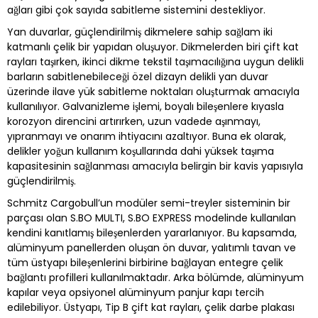
ağları gibi çok sayıda sabitleme sistemini destekliyor.
Yan duvarlar, güçlendirilmiş dikmelere sahip sağlam iki
katmanlı çelik bir yapıdan oluşuyor. Dikmelerden biri çift kat
rayları taşırken, ikinci dikme tekstil taşımacılığına uygun delikli
barların sabitlenebileceği özel dizayn delikli yan duvar
üzerinde ilave yük sabitleme noktaları oluşturmak amacıyla
kullanılıyor. Galvanizleme işlemi, boyalı bileşenlere kıyasla
korozyon direncini artırırken, uzun vadede aşınmayı,
yıpranmayı ve onarım ihtiyacını azaltıyor. Buna ek olarak,
delikler yoğun kullanım koşullarında dahi yüksek taşıma
kapasitesinin sağlanması amacıyla belirgin bir kavis yapısıyla
güçlendirilmiş.
Schmitz Cargobull’un modüler semi-treyler sisteminin bir
parçası olan S.BO MULTI, S.BO EXPRESS modelinde kullanılan
kendini kanıtlamış bileşenlerden yararlanıyor. Bu kapsamda,
alüminyum panellerden oluşan ön duvar, yalıtımlı tavan ve
tüm üstyapı bileşenlerini birbirine bağlayan entegre çelik
bağlantı profilleri kullanılmaktadır. Arka bölümde, alüminyum
kapılar veya opsiyonel alüminyum panjur kapı tercih
edilebiliyor. Üstyapı, Tip B çift kat rayları, çelik darbe plakası