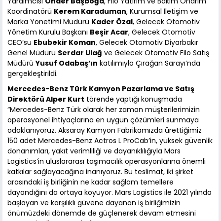
Yardımcısı
Önder Başboğa
, Filo Yatırım ve Bakım Onarım
Koordinatörü
Kerem Karaduman
, Kurumsal İletişim ve
Marka Yönetimi Müdürü
Kader Özal
, Gelecek Otomotiv
Yönetim Kurulu Başkanı
Beşir Acar
, Gelecek Otomotiv
CEO’su
Ebubekir Koman
, Gelecek Otomotiv Diyarbakır
Genel Müdürü
Serdar Ulağ
ve Gelecek Otomotiv Filo Satış
Müdürü
Yusuf Odabaş’ın
katılımıyla Çırağan Sarayı’nda
gerçekleştirildi.
Mercedes-Benz Türk Kamyon Pazarlama ve Satış
Direktörü Alper Kurt
törende yaptığı konuşmada
“Mercedes-Benz Türk olarak her zaman müşterilerimizin
operasyonel ihtiyaçlarına en uygun çözümleri sunmaya
odaklanıyoruz. Aksaray Kamyon Fabrikamızda ürettiğimiz
150 adet Mercedes-Benz Actros L ProCab’in, yüksek güvenlik
donanımları, yakıt verimliliği ve dayanıklılığıyla Mars
Logistics’in uluslararası taşımacılık operasyonlarına önemli
katkılar sağlayacağına inanıyoruz. Bu teslimat, iki şirket
arasındaki iş birliğinin ne kadar sağlam temellere
dayandığını da ortaya koyuyor. Mars Logistics ile 2021 yılında
başlayan ve karşılıklı güvene dayanan iş birliğimizin
önümüzdeki dönemde de güçlenerek devam etmesini