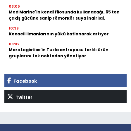
08:05
Med Marine'in kendi filosunda kullanacağı, 65 ton
çekiş gücüne sahip römorkör suya indirildi.
10:39
Kocaeli limanlarının yükü katlanarak artıyor
08:32
Mars Logistics’in Tuzla antreposu farklı ürün
gruplarını tek noktadan yönetiyor
Facebook
Twitter