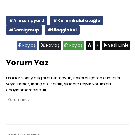
#Aresshipyard
#Keremkalafatoğlu
#Samigroup
#Ulaqglobal
A
Paylaş
Paylaş
Paylaş
Sesli Dinle
A
Yorum Yaz
UYARI:
Konuyla ilgisi bulunmayan, hakaret içeren cümleler
veya imalar, inançlara saldırı, şiddete teşvik yorumları
onaylanmamaktadır.