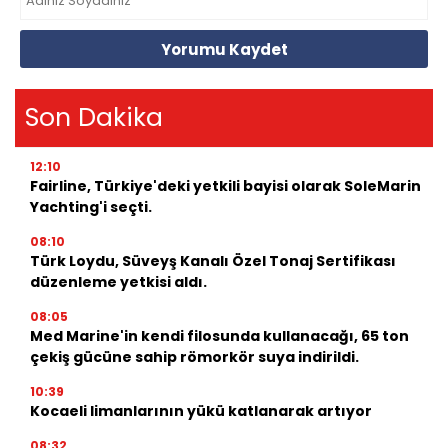
Yorumu Kaydet
Son Dakika
12:10
Fairline, Türkiye'deki yetkili bayisi olarak SoleMarin
Yachting'i seçti.
08:10
Türk Loydu, Süveyş Kanalı Özel Tonaj Sertifikası
düzenleme yetkisi aldı.
08:05
Med Marine'in kendi filosunda kullanacağı, 65 ton
çekiş gücüne sahip römorkör suya indirildi.
10:39
Kocaeli limanlarının yükü katlanarak artıyor
08:32