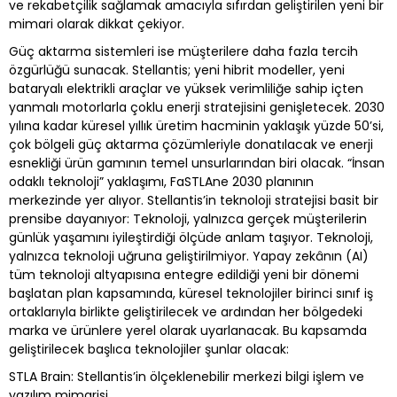
ve rekabetçilik sağlamak amacıyla sıfırdan geliştirilen yeni bir
mimari olarak dikkat çekiyor.
Güç aktarma sistemleri ise müşterilere daha fazla tercih
özgürlüğü sunacak. Stellantis; yeni hibrit modeller, yeni
bataryalı elektrikli araçlar ve yüksek verimliliğe sahip içten
yanmalı motorlarla çoklu enerji stratejisini genişletecek. 2030
yılına kadar küresel yıllık üretim hacminin yaklaşık yüzde 50’si,
çok bölgeli güç aktarma çözümleriyle donatılacak ve enerji
esnekliği ürün gamının temel unsurlarından biri olacak. “İnsan
odaklı teknoloji” yaklaşımı, FaSTLAne 2030 planının
merkezinde yer alıyor. Stellantis’in teknoloji stratejisi basit bir
prensibe dayanıyor: Teknoloji, yalnızca gerçek müşterilerin
günlük yaşamını iyileştirdiği ölçüde anlam taşıyor. Teknoloji,
yalnızca teknoloji uğruna geliştirilmiyor. Yapay zekânın (AI)
tüm teknoloji altyapısına entegre edildiği yeni bir dönemi
başlatan plan kapsamında, küresel teknolojiler birinci sınıf iş
ortaklarıyla birlikte geliştirilecek ve ardından her bölgedeki
marka ve ürünlere yerel olarak uyarlanacak. Bu kapsamda
geliştirilecek başlıca teknolojiler şunlar olacak:
STLA Brain: Stellantis’in ölçeklenebilir merkezi bilgi işlem ve
yazılım mimarisi