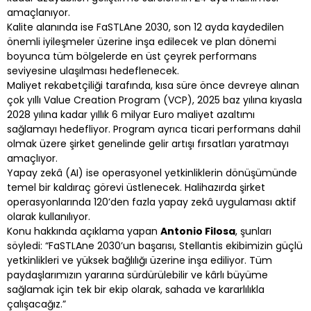
amaçlanıyor.
Kalite alanında ise FaSTLAne 2030, son 12 ayda kaydedilen
önemli iyileşmeler üzerine inşa edilecek ve plan dönemi
boyunca tüm bölgelerde en üst çeyrek performans
seviyesine ulaşılması hedeflenecek.
Maliyet rekabetçiliği tarafında, kısa süre önce devreye alınan
çok yıllı Value Creation Program (VCP), 2025 baz yılına kıyasla
2028 yılına kadar yıllık 6 milyar Euro maliyet azaltımı
sağlamayı hedefliyor. Program ayrıca ticari performans dahil
olmak üzere şirket genelinde gelir artışı fırsatları yaratmayı
amaçlıyor.
Yapay zekâ (AI) ise operasyonel yetkinliklerin dönüşümünde
temel bir kaldıraç görevi üstlenecek. Halihazırda şirket
operasyonlarında 120’den fazla yapay zekâ uygulaması aktif
olarak kullanılıyor.
Konu hakkında açıklama yapan
Antonio Filosa
, şunları
söyledi: “FaSTLAne 2030’un başarısı, Stellantis ekibimizin güçlü
yetkinlikleri ve yüksek bağlılığı üzerine inşa ediliyor. Tüm
paydaşlarımızın yararına sürdürülebilir ve kârlı büyüme
sağlamak için tek bir ekip olarak, sahada ve kararlılıkla
çalışacağız.”