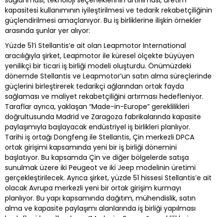
sağlanması, teknoloji seçeneklerinin artırılması, üretim
kapasitesi kullanımının iyileştirilmesi ve tedarik rekabetçiliğinin
güçlendirilmesi amaçlanıyor. Bu iş birliklerine ilişkin örnekler
arasında şunlar yer alıyor:
Yüzde 51’i Stellantis’e ait olan Leapmotor International
aracılığıyla şirket, Leapmotor ile küresel ölçekte büyüyen
yenilikçi bir ticari iş birliği modeli oluşturdu. Önümüzdeki
dönemde Stellantis ve Leapmotor’un satın alma süreçlerinde
güçlerini birleştirerek tedarikçi ağlarından ortak fayda
sağlaması ve maliyet rekabetçiliğini artırması hedefleniyor.
Taraflar ayrıca, yaklaşan “Made-in-Europe” gereklilikleri
doğrultusunda Madrid ve Zaragoza fabrikalarında kapasite
paylaşımıyla başlayacak endüstriyel iş birlikleri planlıyor.
Tarihi iş ortağı Dongfeng ile Stellantis, Çin merkezli DPCA
ortak girişimi kapsamında yeni bir iş birliği dönemini
başlatıyor. Bu kapsamda Çin ve diğer bölgelerde satışa
sunulmak üzere iki Peugeot ve iki Jeep modelinin üretimi
gerçekleştirilecek. Ayrıca şirket, yüzde 51 hissesi Stellantis’e ait
olacak Avrupa merkezli yeni bir ortak girişim kurmayı
planlıyor. Bu yapı kapsamında dağıtım, mühendislik, satın
alma ve kapasite paylaşımı alanlarında iş birliği yapılması