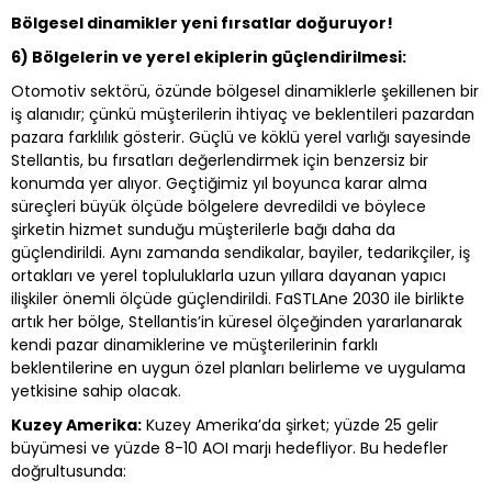
Bölgesel dinamikler yeni fırsatlar doğuruyor!
6) Bölgelerin ve yerel ekiplerin güçlendirilmesi:
Otomotiv sektörü, özünde bölgesel dinamiklerle şekillenen bir
iş alanıdır; çünkü müşterilerin ihtiyaç ve beklentileri pazardan
pazara farklılık gösterir. Güçlü ve köklü yerel varlığı sayesinde
Stellantis, bu fırsatları değerlendirmek için benzersiz bir
konumda yer alıyor. Geçtiğimiz yıl boyunca karar alma
süreçleri büyük ölçüde bölgelere devredildi ve böylece
şirketin hizmet sunduğu müşterilerle bağı daha da
güçlendirildi. Aynı zamanda sendikalar, bayiler, tedarikçiler, iş
ortakları ve yerel topluluklarla uzun yıllara dayanan yapıcı
ilişkiler önemli ölçüde güçlendirildi. FaSTLAne 2030 ile birlikte
artık her bölge, Stellantis’in küresel ölçeğinden yararlanarak
kendi pazar dinamiklerine ve müşterilerinin farklı
beklentilerine en uygun özel planları belirleme ve uygulama
yetkisine sahip olacak.
Kuzey Amerika:
Kuzey Amerika’da şirket; yüzde 25 gelir
büyümesi ve yüzde 8-10 AOI marjı hedefliyor. Bu hedefler
doğrultusunda: