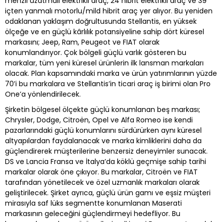
menzil uzatmalı elektrikli araç, 24 hibrit elektrikli araç ve 39
içten yanmalı motorlu/mild hibrit araç yer alıyor. Bu yeniden
odaklanan yaklaşım doğrultusunda Stellantis, en yüksek
ölçeğe ve en güçlü kârlılık potansiyeline sahip dört küresel
markasını; Jeep, Ram, Peugeot ve FIAT olarak
konumlandırıyor. Çok bölgeli güçlü varlık gösteren bu
markalar, tüm yeni küresel ürünlerin ilk lansman markaları
olacak. Plan kapsamındaki marka ve ürün yatırımlarının yüzde
70’i bu markalara ve Stellantis’in ticari araç iş birimi olan Pro
One’a yönlendirilecek.
Şirketin bölgesel ölçekte güçlü konumlanan beş markası;
Chrysler, Dodge, Citroën, Opel ve Alfa Romeo ise kendi
pazarlarındaki güçlü konumlarını sürdürürken aynı küresel
altyapılardan faydalanacak ve marka kimliklerini daha da
güçlendirerek müşterilerine benzersiz deneyimler sunacak.
DS ve Lancia Fransa ve İtalya’da köklü geçmişe sahip tarihi
markalar olarak öne çıkıyor. Bu markalar, Citroën ve FIAT
tarafından yönetilecek ve özel uzmanlık markaları olarak
geliştirilecek. Şirket ayrıca, güçlü ürün gamı ve eşsiz müşteri
mirasıyla saf lüks segmentte konumlanan Maserati
markasının geleceğini güçlendirmeyi hedefliyor. Bu