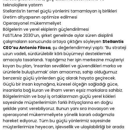
teknolojilere yatırım
Stellantis’in temel güçlü yönlerini tamamlayan iş birlikleri
Üretim altyapısının optimize edilmesi
Operasyonel mükemmeliyet
Bölgelerin ve yerel ekiplerin güçlendirilmesi
FaSTLAne 2030’un, şirket genelinde aylar süren disiplinli
çalışmaların sonucunda ortaya çıktığını söyleyen
Stellantis
CEO’su Antonio Filosa
, şu değerlendirmeyi yaptı: “Bu strateji
uzun vadeli, sürdürülebilir kârlı büyümeyi desteklemek
amacıyla tasarlandı. Yaptığımız her işin merkezine müşteriyi
koyan bu plan, ‘insanları sevdikleri ve güvendikleri marka ve
ürünlerle buluşturmak’ olan amacımızı, sahip olduğumuz
benzersiz güçlü yönlerden güç alarak hayata geçirecek.
Güçlü bir insan kaynağına, küresel ölçeğin sağladığı güce,
insanlarla bağ kuran ve ilham veren eşsiz markalara sahibiz.
Bölgelerimizin ve bayi iş ortaklarımızın güçlü yerel kökleri
sayesinde müşterilerimizin farklı ihtiyaçlarına en doğru
şekilde yanıt verebiliyoruz. Bunun yanı sıra inovasyon ve
operasyonel mükemmeliyete yönelik kararlı odağımızla
hareket ediyoruz. Tüm bu güçlü yönlerimiz sayesinde
müşterilerimize heyecan, işlevsellik ve ulaşılabilirliği bir arada