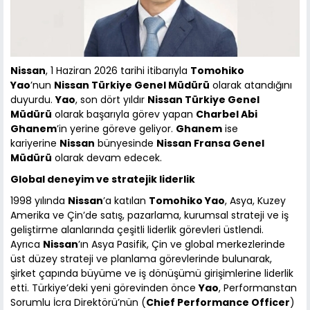
Nissan
, 1 Haziran 2026 tarihi itibarıyla
Tomohiko
Yao
’nun
Nissan Türkiye Genel Müdürü
olarak atandığını
duyurdu.
Yao
, son dört yıldır
Nissan Türkiye Genel
Müdürü
olarak başarıyla görev yapan
Charbel Abi
Ghanem
’in yerine göreve geliyor.
Ghanem
ise
kariyerine
Nissan
bünyesinde
Nissan Fransa Genel
Müdürü
olarak devam edecek.
Global deneyim ve stratejik liderlik
1998 yılında
Nissan
’a katılan
Tomohiko Yao
, Asya, Kuzey
Amerika ve Çin’de satış, pazarlama, kurumsal strateji ve iş
geliştirme alanlarında çeşitli liderlik görevleri üstlendi.
Ayrıca
Nissan
’ın Asya Pasifik, Çin ve global merkezlerinde
üst düzey strateji ve planlama görevlerinde bulunarak,
şirket çapında büyüme ve iş dönüşümü girişimlerine liderlik
etti. Türkiye’deki yeni görevinden önce
Yao
, Performanstan
Sorumlu İcra Direktörü’nün (
Chief Performance Officer
)