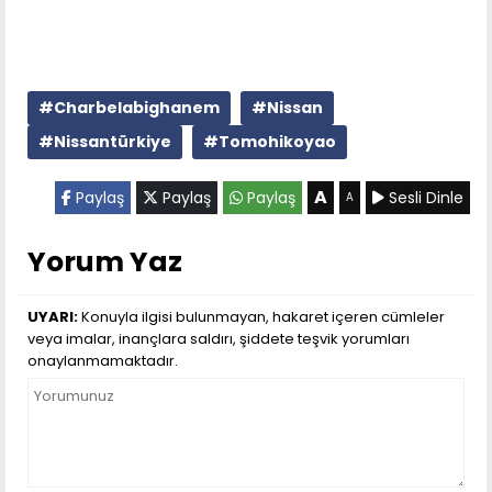
#Charbelabighanem
#Nissan
#Nissantürkiye
#Tomohikoyao
A
Paylaş
Paylaş
Paylaş
Sesli Dinle
A
Yorum Yaz
UYARI:
Konuyla ilgisi bulunmayan, hakaret içeren cümleler
veya imalar, inançlara saldırı, şiddete teşvik yorumları
onaylanmamaktadır.