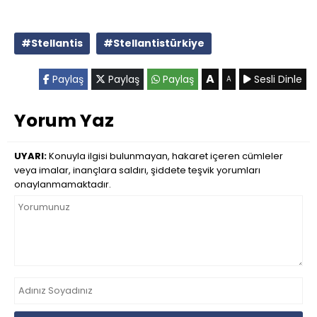
#Stellantis
#Stellantistürkiye
A
Paylaş
Paylaş
Paylaş
Sesli Dinle
A
Yorum Yaz
UYARI:
Konuyla ilgisi bulunmayan, hakaret içeren cümleler
veya imalar, inançlara saldırı, şiddete teşvik yorumları
onaylanmamaktadır.