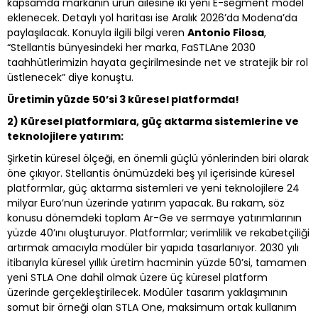
kapsamda markanın ürün ailesine iki yeni E-segment model
eklenecek. Detaylı yol haritası ise Aralık 2026’da Modena’da
paylaşılacak. Konuyla ilgili bilgi veren
Antonio Filosa
,
“Stellantis bünyesindeki her marka, FaSTLAne 2030
taahhütlerimizin hayata geçirilmesinde net ve stratejik bir rol
üstlenecek” diye konuştu.
Üretimin yüzde 50’si 3 küresel platformda!
2) Küresel platformlara, güç aktarma sistemlerine ve
teknolojilere yatırım:
Şirketin küresel ölçeği, en önemli güçlü yönlerinden biri olarak
öne çıkıyor. Stellantis önümüzdeki beş yıl içerisinde küresel
platformlar, güç aktarma sistemleri ve yeni teknolojilere 24
milyar Euro’nun üzerinde yatırım yapacak. Bu rakam, söz
konusu dönemdeki toplam Ar-Ge ve sermaye yatırımlarının
yüzde 40’ını oluşturuyor. Platformlar; verimlilik ve rekabetçiliği
artırmak amacıyla modüler bir yapıda tasarlanıyor. 2030 yılı
itibarıyla küresel yıllık üretim hacminin yüzde 50’si, tamamen
yeni STLA One dahil olmak üzere üç küresel platform
üzerinde gerçekleştirilecek. Modüler tasarım yaklaşımının
somut bir örneği olan STLA One, maksimum ortak kullanım