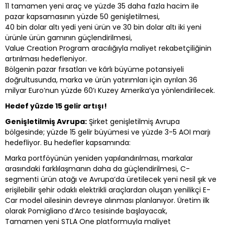
11 tamamen yeni araç ve yüzde 35 daha fazla hacim ile
pazar kapsamasının yüzde 50 genişletilmesi,
40 bin dolar altı yedi yeni ürün ve 30 bin dolar altı iki yeni
ürünle ürün gamının güçlendirilmesi,
Value Creation Program aracılığıyla maliyet rekabetçiliğinin
artırılması hedefleniyor.
Bölgenin pazar fırsatları ve kârlı büyüme potansiyeli
doğrultusunda, marka ve ürün yatırımları için ayrılan 36
milyar Euro’nun yüzde 60’ı Kuzey Amerika’ya yönlendirilecek.
Hedef yüzde 15 gelir artışı!
Genişletilmiş Avrupa:
Şirket genişletilmiş Avrupa
bölgesinde; yüzde 15 gelir büyümesi ve yüzde 3-5 AOI marjı
hedefliyor. Bu hedefler kapsamında:
Marka portföyünün yeniden yapılandırılması, markalar
arasındaki farklılaşmanın daha da güçlendirilmesi, C-
segmenti ürün atağı ve Avrupa’da üretilecek yeni nesil şık ve
erişilebilir şehir odaklı elektrikli araçlardan oluşan yenilikçi E-
Car model ailesinin devreye alınması planlanıyor. Üretim ilk
olarak Pomigliano d’Arco tesisinde başlayacak,
Tamamen yeni STLA One platformuyla maliyet