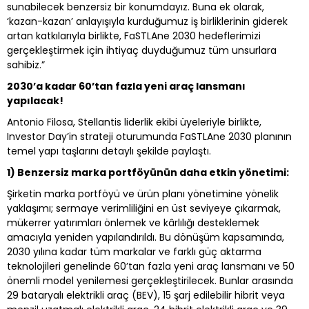
sunabilecek benzersiz bir konumdayız. Buna ek olarak,
‘kazan-kazan’ anlayışıyla kurduğumuz iş birliklerinin giderek
artan katkılarıyla birlikte, FaSTLAne 2030 hedeflerimizi
gerçekleştirmek için ihtiyaç duyduğumuz tüm unsurlara
sahibiz.”
2030’a kadar 60’tan fazla yeni araç lansmanı
yapılacak!
Antonio Filosa, Stellantis liderlik ekibi üyeleriyle birlikte,
Investor Day’in strateji oturumunda FaSTLAne 2030 planının
temel yapı taşlarını detaylı şekilde paylaştı.
1) Benzersiz marka portföyünün daha etkin yönetimi:
Şirketin marka portföyü ve ürün planı yönetimine yönelik
yaklaşımı; sermaye verimliliğini en üst seviyeye çıkarmak,
mükerrer yatırımları önlemek ve kârlılığı desteklemek
amacıyla yeniden yapılandırıldı. Bu dönüşüm kapsamında,
2030 yılına kadar tüm markalar ve farklı güç aktarma
teknolojileri genelinde 60’tan fazla yeni araç lansmanı ve 50
önemli model yenilemesi gerçekleştirilecek. Bunlar arasında
29 bataryalı elektrikli araç (BEV), 15 şarj edilebilir hibrit veya