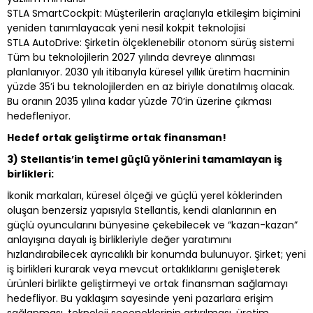
STLA SmartCockpit: Müşterilerin araçlarıyla etkileşim biçimini
yeniden tanımlayacak yeni nesil kokpit teknolojisi
STLA AutoDrive: Şirketin ölçeklenebilir otonom sürüş sistemi
Tüm bu teknolojilerin 2027 yılında devreye alınması
planlanıyor. 2030 yılı itibarıyla küresel yıllık üretim hacminin
yüzde 35’i bu teknolojilerden en az biriyle donatılmış olacak.
Bu oranın 2035 yılına kadar yüzde 70’in üzerine çıkması
hedefleniyor.
Hedef ortak geliştirme ortak finansman!
3) Stellantis’in temel güçlü yönlerini tamamlayan iş
birlikleri:
İkonik markaları, küresel ölçeği ve güçlü yerel köklerinden
oluşan benzersiz yapısıyla Stellantis, kendi alanlarının en
güçlü oyuncularını bünyesine çekebilecek ve “kazan-kazan”
anlayışına dayalı iş birlikleriyle değer yaratımını
hızlandırabilecek ayrıcalıklı bir konumda bulunuyor. Şirket; yeni
iş birlikleri kurarak veya mevcut ortaklıklarını genişleterek
ürünleri birlikte geliştirmeyi ve ortak finansman sağlamayı
hedefliyor. Bu yaklaşım sayesinde yeni pazarlara erişim