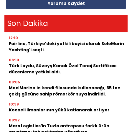
Yorumu Kaydet
Son Dakika
12:10
Fairline, Türkiye'deki yetkili bayisi olarak SoleMarin
Yachting'i seçti.
08:10
Türk Loydu, Süveyş Kanalı Özel Tonaj Sertifikası
düzenleme yetkisi aldı.
08:05
Med Marine'in kendi filosunda kullanacağı, 65 ton
çekiş gücüne sahip römorkör suya indirildi.
10:39
Kocaeli limanlarının yükü katlanarak artıyor
08:32
Mars Logistics’in Tuzla antreposu farklı ürün