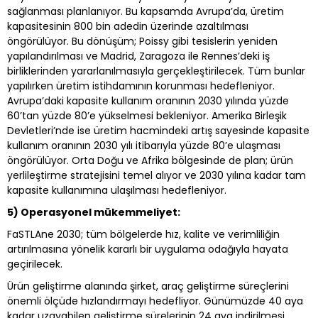
sağlanması planlanıyor. Bu kapsamda Avrupa’da, üretim
kapasitesinin 800 bin adedin üzerinde azaltılması
öngörülüyor. Bu dönüşüm; Poissy gibi tesislerin yeniden
yapılandırılması ve Madrid, Zaragoza ile Rennes’deki iş
birliklerinden yararlanılmasıyla gerçekleştirilecek. Tüm bunlar
yapılırken üretim istihdamının korunması hedefleniyor.
Avrupa’daki kapasite kullanım oranının 2030 yılında yüzde
60’tan yüzde 80’e yükselmesi bekleniyor. Amerika Birleşik
Devletleri’nde ise üretim hacmindeki artış sayesinde kapasite
kullanım oranının 2030 yılı itibarıyla yüzde 80’e ulaşması
öngörülüyor. Orta Doğu ve Afrika bölgesinde de plan; ürün
yerlileştirme stratejisini temel alıyor ve 2030 yılına kadar tam
kapasite kullanımına ulaşılması hedefleniyor.
5) Operasyonel mükemmeliyet:
FaSTLAne 2030; tüm bölgelerde hız, kalite ve verimliliğin
artırılmasına yönelik kararlı bir uygulama odağıyla hayata
geçirilecek.
Ürün geliştirme alanında şirket, araç geliştirme süreçlerini
önemli ölçüde hızlandırmayı hedefliyor. Günümüzde 40 aya
kadar uzayabilen geliştirme sürelerinin 24 aya indirilmesi