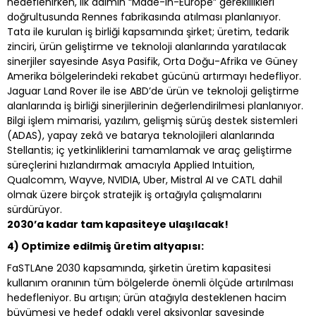
hedeflenirken, ilk adımın “Made-in-Europe” gereklilikleri
doğrultusunda Rennes fabrikasında atılması planlanıyor.
Tata ile kurulan iş birliği kapsamında şirket; üretim, tedarik
zinciri, ürün geliştirme ve teknoloji alanlarında yaratılacak
sinerjiler sayesinde Asya Pasifik, Orta Doğu-Afrika ve Güney
Amerika bölgelerindeki rekabet gücünü artırmayı hedefliyor.
Jaguar Land Rover ile ise ABD’de ürün ve teknoloji geliştirme
alanlarında iş birliği sinerjilerinin değerlendirilmesi planlanıyor.
Bilgi işlem mimarisi, yazılım, gelişmiş sürüş destek sistemleri
(ADAS), yapay zekâ ve batarya teknolojileri alanlarında
Stellantis; iç yetkinliklerini tamamlamak ve araç geliştirme
süreçlerini hızlandırmak amacıyla Applied Intuition,
Qualcomm, Wayve, NVIDIA, Uber, Mistral AI ve CATL dahil
olmak üzere birçok stratejik iş ortağıyla çalışmalarını
sürdürüyor.
2030’a kadar tam kapasiteye ulaşılacak!
4) Optimize edilmiş üretim altyapısı:
FaSTLAne 2030 kapsamında, şirketin üretim kapasitesi
kullanım oranının tüm bölgelerde önemli ölçüde artırılması
hedefleniyor. Bu artışın; ürün atağıyla desteklenen hacim
büyümesi ve hedef odaklı yerel aksiyonlar sayesinde