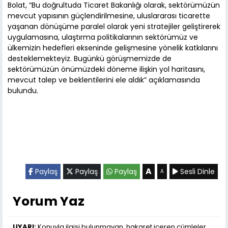
Bolat, “Bu doğrultuda Ticaret Bakanlığı olarak, sektörümüzün
mevcut yapısının güçlendirilmesine, uluslararası ticarette
yaşanan dönüşüme paralel olarak yeni stratejiler geliştirerek
uygulamasına, ulaştırma politikalarının sektörümüz ve
ülkemizin hedefleri ekseninde gelişmesine yönelik katkılarını
desteklemekteyiz. Bugünkü görüşmemizde de
sektörümüzün önümüzdeki döneme ilişkin yol haritasını,
mevcut talep ve beklentilerini ele aldık” açıklamasında
bulundu.
A
Paylaş
Paylaş
Paylaş
Sesli Dinle
A
Yorum Yaz
UYARI:
Konuyla ilgisi bulunmayan, hakaret içeren cümleler