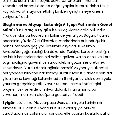
biçimde kurulmasını teşvik ediyoruz. Ülkelerin finansal
kapasiteleri önemli olsa da doğru yapılar kurarak daha fazla
kaynak yaratmaya ve etkili iş birlikleri geliştirmeye önem
veriyoruz” dedi.
Ulaştırma ve Altyapı Bakanlığı Altyapı Yatırımları Genel
Müdürü Dr. Yalçın Eyigün
ise şu açıklamalarda bulundu:
“Türkiye, dünya ticaretinin kalbinde yer alıyor. Bugün, ticaret
hacminin yüzde 82’si ülkemizin merkezinde bulunduğu bir
bant üzerinden geçiyor. Üretimin Asya’da, tüketimin
Avrupa’da yoğunlaştığı bu düzende Türkiye, küresel lojistiğin
en kritik koridorlarından biri haline geliyor. Artan deniz ve kara
taşımacılığına güvenli ve sürdürülebilir çözümler üretmek
zorundayız. 'Yurdu demir ağlarla örmek' vizyonuyla ülkemizi
her yönden birbirine bağlamayı sürdürüyoruz. Sadece son altı
yılda kamu kaynağı kullanılmadan 6 milyar avroluk demiryolu
yatırımı gerçekleştirdik. Yavuz Sultan Selim Köprüsü gibi
projeler, tek seferde 6 milyar dolarlık finansmanla bu
vizyonun mümkün olduğunu gösteriyor” dedi.
Eyigün
sözlerine “Haydarpaşa Garı, demiryolu tarihimizin
simgesi. 2018’den bu yana Kültür Bakanlığı’yla birlikte
yürüttüğümüz çalışmalar sonucu, elle yapılan kazılarla paha