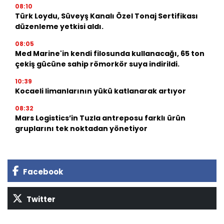
08:10
Türk Loydu, Süveyş Kanalı Özel Tonaj Sertifikası
düzenleme yetkisi aldı.
08:05
Med Marine'in kendi filosunda kullanacağı, 65 ton
çekiş gücüne sahip römorkör suya indirildi.
10:39
Kocaeli limanlarının yükü katlanarak artıyor
08:32
Mars Logistics’in Tuzla antreposu farklı ürün
gruplarını tek noktadan yönetiyor
Facebook
Twitter