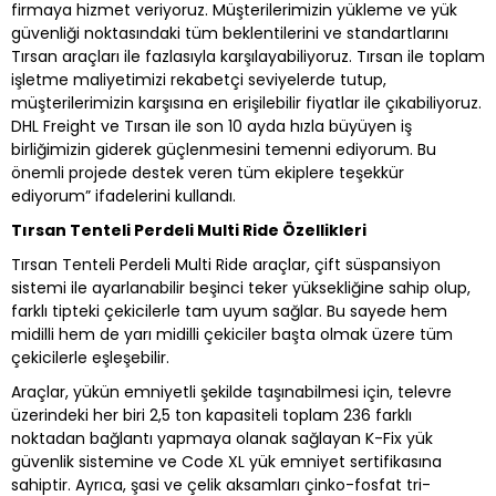
firmaya hizmet veriyoruz. Müşterilerimizin yükleme ve yük
güvenliği noktasındaki tüm beklentilerini ve standartlarını
Tırsan araçları ile fazlasıyla karşılayabiliyoruz. Tırsan ile toplam
işletme maliyetimizi rekabetçi seviyelerde tutup,
müşterilerimizin karşısına en erişilebilir fiyatlar ile çıkabiliyoruz.
DHL Freight ve Tırsan ile son 10 ayda hızla büyüyen iş
birliğimizin giderek güçlenmesini temenni ediyorum. Bu
önemli projede destek veren tüm ekiplere teşekkür
ediyorum” ifadelerini kullandı.
Tırsan Tenteli Perdeli Multi Ride Özellikleri
Tırsan Tenteli Perdeli Multi Ride araçlar, çift süspansiyon
sistemi ile ayarlanabilir beşinci teker yüksekliğine sahip olup,
farklı tipteki çekicilerle tam uyum sağlar. Bu sayede hem
midilli hem de yarı midilli çekiciler başta olmak üzere tüm
çekicilerle eşleşebilir.​
Araçlar, yükün emniyetli şekilde taşınabilmesi için, televre
üzerindeki her biri 2,5 ton kapasiteli toplam 236 farklı
noktadan bağlantı yapmaya olanak sağlayan K-Fix yük
güvenlik sistemine ve Code XL yük emniyet sertifikasına
sahiptir. Ayrıca, şasi ve çelik aksamları çinko-fosfat tri-