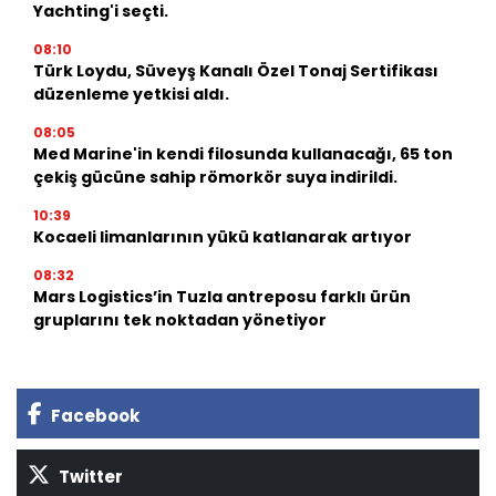
Yachting'i seçti.
08:10
Türk Loydu, Süveyş Kanalı Özel Tonaj Sertifikası
düzenleme yetkisi aldı.
08:05
Med Marine'in kendi filosunda kullanacağı, 65 ton
çekiş gücüne sahip römorkör suya indirildi.
10:39
Kocaeli limanlarının yükü katlanarak artıyor
08:32
Mars Logistics’in Tuzla antreposu farklı ürün
gruplarını tek noktadan yönetiyor
Facebook
Twitter