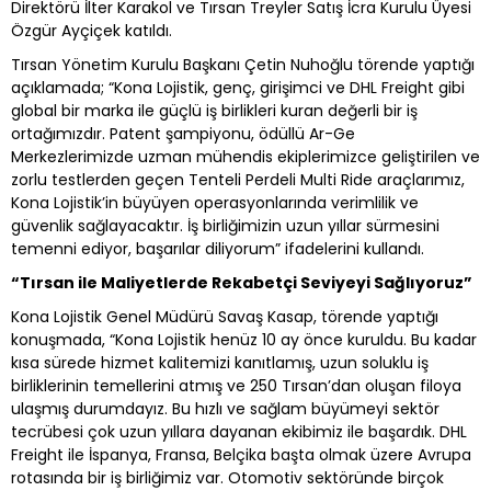
Direktörü İlter Karakol ve Tırsan Treyler Satış İcra Kurulu Üyesi
Özgür Ayçiçek katıldı.
Tırsan Yönetim Kurulu Başkanı Çetin Nuhoğlu törende yaptığı
açıklamada; “Kona Lojistik, genç, girişimci ve DHL Freight gibi
global bir marka ile güçlü iş birlikleri kuran değerli bir iş
ortağımızdır. Patent şampiyonu, ödüllü Ar-Ge
Merkezlerimizde uzman mühendis ekiplerimizce geliştirilen ve
zorlu testlerden geçen Tenteli Perdeli Multi Ride araçlarımız,
Kona Lojistik’in büyüyen operasyonlarında verimlilik ve
güvenlik sağlayacaktır. İş birliğimizin uzun yıllar sürmesini
temenni ediyor, başarılar diliyorum” ifadelerini kullandı.
“Tırsan ile Maliyetlerde Rekabetçi Seviyeyi Sağlıyoruz”
Kona Lojistik Genel Müdürü Savaş Kasap, törende yaptığı
konuşmada, “Kona Lojistik henüz 10 ay önce kuruldu. Bu kadar
kısa sürede hizmet kalitemizi kanıtlamış, uzun soluklu iş
birliklerinin temellerini atmış ve 250 Tırsan’dan oluşan filoya
ulaşmış durumdayız. Bu hızlı ve sağlam büyümeyi sektör
tecrübesi çok uzun yıllara dayanan ekibimiz ile başardık. DHL
Freight ile İspanya, Fransa, Belçika başta olmak üzere Avrupa
rotasında bir iş birliğimiz var. Otomotiv sektöründe birçok