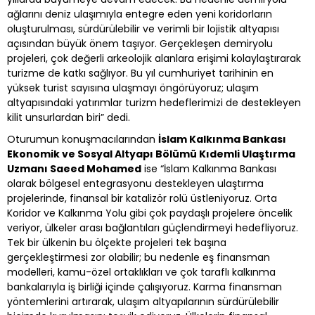
ağlarını deniz ulaşımıyla entegre eden yeni koridorların
oluşturulması, sürdürülebilir ve verimli bir lojistik altyapısı
açısından büyük önem taşıyor. Gerçekleşen demiryolu
projeleri, çok değerli arkeolojik alanlara erişimi kolaylaştırarak
turizme de katkı sağlıyor. Bu yıl cumhuriyet tarihinin en
yüksek turist sayısına ulaşmayı öngörüyoruz; ulaşım
altyapısındaki yatırımlar turizm hedeflerimizi de destekleyen
kilit unsurlardan biri” dedi.
Oturumun konuşmacılarından
İslam Kalkınma Bankası
Ekonomik ve Sosyal Altyapı Bölümü Kıdemli Ulaştırma
Uzmanı Saeed Mohamed
ise “İslam Kalkınma Bankası
olarak bölgesel entegrasyonu destekleyen ulaştırma
projelerinde, finansal bir katalizör rolü üstleniyoruz. Orta
Koridor ve Kalkınma Yolu gibi çok paydaşlı projelere öncelik
veriyor, ülkeler arası bağlantıları güçlendirmeyi hedefliyoruz.
Tek bir ülkenin bu ölçekte projeleri tek başına
gerçekleştirmesi zor olabilir; bu nedenle eş finansman
modelleri, kamu-özel ortaklıkları ve çok taraflı kalkınma
bankalarıyla iş birliği içinde çalışıyoruz. Karma finansman
yöntemlerini artırarak, ulaşım altyapılarının sürdürülebilir