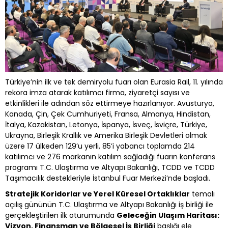
Türkiye’nin ilk ve tek demiryolu fuarı olan Eurasia Rail, 11. yılında
rekora imza atarak katılımcı firma, ziyaretçi sayısı ve
etkinlikleri ile adından söz ettirmeye hazırlanıyor. Avusturya,
Kanada, Çin, Çek Cumhuriyeti, Fransa, Almanya, Hindistan,
İtalya, Kazakistan, Letonya, İspanya, İsveç, İsviçre, Türkiye,
Ukrayna, Birleşik Krallık ve Amerika Birleşik Devletleri olmak
üzere 17 ülkeden 129’u yerli, 85’i yabancı toplamda 214
katılımcı ve 276 markanın katılım sağladığı fuarın konferans
programı T.C. Ulaştırma ve Altyapı Bakanlığı, TCDD ve TCDD
Taşımacılık destekleriyle İstanbul Fuar Merkezi’nde başladı.
Stratejik Koridorlar ve Yerel Küresel Ortaklıklar
temalı
açılış gününün T.C. Ulaştırma ve Altyapı Bakanlığı iş birliği ile
gerçekleştirilen ilk oturumunda
Geleceğin Ulaşım Haritası:
Vizyon, Finansman ve Bölgesel İş Birliği
başlığı ele