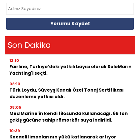
Yorumu Kaydet
Son Dakika
12:10
Fairline, Türkiye'deki yetkili bayisi olarak SoleMarin
Yachting'i seçti.
08:10
Türk Loydu, Süveyş Kanalı Özel Tonaj Sertifikası
düzenleme yetkisi aldı.
08:05
Med Marine'in kendi filosunda kullanacağı, 65 ton
çekiş gücüne sahip römorkör suya indirildi.
10:39
Kocaeli limanlarının yükü katlanarak artıyor