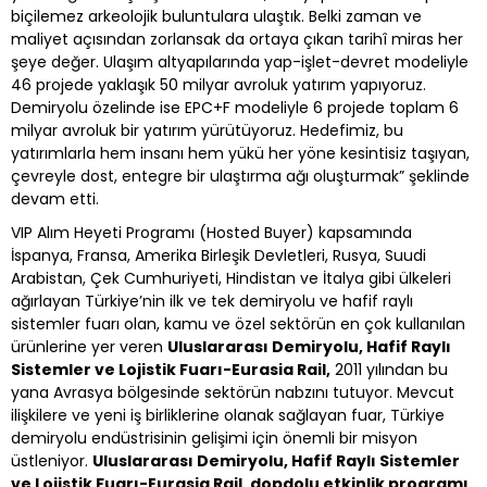
biçilemez arkeolojik buluntulara ulaştık. Belki zaman ve
maliyet açısından zorlansak da ortaya çıkan tarihî miras her
şeye değer. Ulaşım altyapılarında yap-işlet-devret modeliyle
46 projede yaklaşık 50 milyar avroluk yatırım yapıyoruz.
Demiryolu özelinde ise EPC+F modeliyle 6 projede toplam 6
milyar avroluk bir yatırım yürütüyoruz. Hedefimiz, bu
yatırımlarla hem insanı hem yükü her yöne kesintisiz taşıyan,
çevreyle dost, entegre bir ulaştırma ağı oluşturmak” şeklinde
devam etti.
VIP Alım Heyeti Programı (Hosted Buyer) kapsamında
İspanya, Fransa, Amerika Birleşik Devletleri, Rusya, Suudi
Arabistan, Çek Cumhuriyeti, Hindistan ve İtalya gibi ülkeleri
ağırlayan Türkiye’nin ilk ve tek demiryolu ve hafif raylı
sistemler fuarı olan, kamu ve özel sektörün en çok kullanılan
ürünlerine yer veren
Uluslararası Demiryolu, Hafif Raylı
Sistemler ve Lojistik Fuarı-Eurasia Rail,
2011 yılından bu
yana Avrasya bölgesinde sektörün nabzını tutuyor. Mevcut
ilişkilere ve yeni iş birliklerine olanak sağlayan fuar, Türkiye
demiryolu endüstrisinin gelişimi için önemli bir misyon
üstleniyor.
Uluslararası Demiryolu, Hafif Raylı Sistemler
ve Lojistik Fuarı-Eurasia Rail, dopdolu etkinlik programı