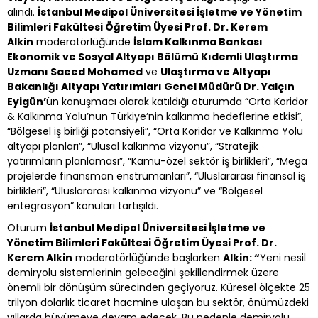
alındı.
İstanbul Medipol Üniversitesi İşletme ve Yönetim
Bilimleri Fakültesi Öğretim Üyesi Prof. Dr. Kerem
Alkin
moderatörlüğünde
İslam Kalkınma Bankası
Ekonomik ve Sosyal Altyapı Bölümü Kıdemli Ulaştırma
Uzmanı Saeed Mohamed
ve
Ulaştırma ve Altyapı
Bakanlığı Altyapı Yatırımları Genel Müdürü Dr. Yalçın
Eyigün’
ün konuşmacı olarak katıldığı oturumda “Orta Koridor
& Kalkınma Yolu’nun Türkiye’nin kalkınma hedeflerine etkisi”,
“Bölgesel iş birliği potansiyeli”, “Orta Koridor ve Kalkınma Yolu
altyapı planları”, “Ulusal kalkınma vizyonu”, “Stratejik
yatırımların planlaması”, “Kamu-özel sektör iş birlikleri”, “Mega
projelerde finansman enstrümanları”, “Uluslararası finansal iş
birlikleri”, “Uluslararası kalkınma vizyonu” ve “Bölgesel
entegrasyon” konuları tartışıldı.
Oturum
İstanbul Medipol Üniversitesi İşletme ve
Yönetim Bilimleri Fakültesi Öğretim Üyesi Prof. Dr.
Kerem Alkin
moderatörlüğünde başlarken
Alkin: “
Yeni nesil
demiryolu sistemlerinin geleceğini şekillendirmek üzere
önemli bir dönüşüm sürecinden geçiyoruz. Küresel ölçekte 25
trilyon dolarlık ticaret hacmine ulaşan bu sektör, önümüzdeki
yıllarda büyümeye devam edecek. Bu nedenle demiryolu