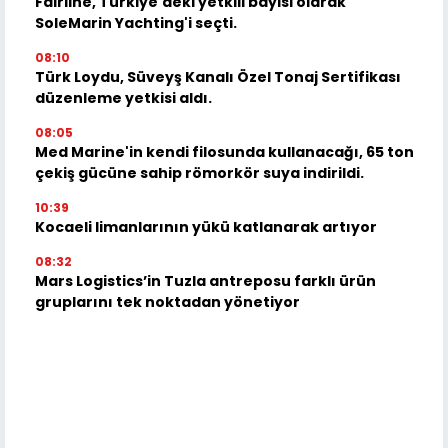
Fairline, Türkiye'deki yetkili bayisi olarak
SoleMarin Yachting'i seçti.
08:10
Türk Loydu, Süveyş Kanalı Özel Tonaj Sertifikası
düzenleme yetkisi aldı.
08:05
Med Marine'in kendi filosunda kullanacağı, 65 ton
çekiş gücüne sahip römorkör suya indirildi.
10:39
Kocaeli limanlarının yükü katlanarak artıyor
08:32
Mars Logistics’in Tuzla antreposu farklı ürün
gruplarını tek noktadan yönetiyor