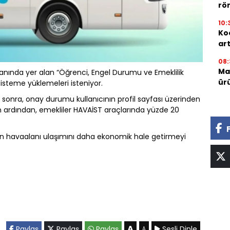
röm
10:
Ko
ar
08:
Mar
lanında yer alan “Öğrenci, Engel Durumu ve Emeklilik
ür
sisteme yüklemeleri isteniyor.
 sonra, onay durumu kullanıcının profil sayfası üzerinden
n ardından, emekliler HAVAİST araçlarında yüzde 20
rın havaalanı ulaşımını daha ekonomik hale getirmeyi
A
Paylaş
Paylaş
Paylaş
Sesli Dinle
A