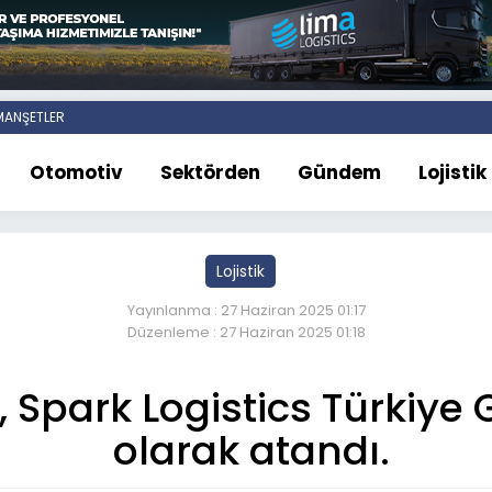
ANŞETLER
Otomotiv
Sektörden
Gündem
Lojistik
Lojistik
Yayınlanma : 27 Haziran 2025 01:17
Düzenleme : 27 Haziran 2025 01:18
 Spark Logistics Türkiye
olarak atandı.