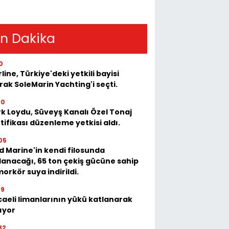
n Dakika
0
rline, Türkiye'deki yetkili bayisi
rak SoleMarin Yachting'i seçti.
10
k Loydu, Süveyş Kanalı Özel Tonaj
tifikası düzenleme yetkisi aldı.
05
 Marine'in kendi filosunda
lanacağı, 65 ton çekiş gücüne sahip
orkör suya indirildi.
39
aeli limanlarının yükü katlanarak
ıyor
32