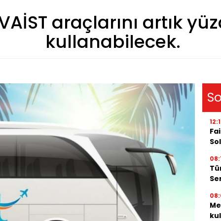
VAİST araçlarını artık yüz
kullanabilecek.
So
12:
Fai
Sol
08:
Tü
Ser
08:
Me
ku