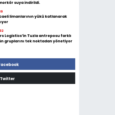
orkör suya indirildi.
39
caeli limanlarının yükü katlanarak
tıyor
32
s Logistics’in Tuzla antreposu farklı
ün gruplarını tek noktadan yönetiyor
Facebook
Twitter