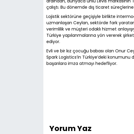
ardından, dünyaca ünlü Levis markasının Tür
çalıştı. Bu dönemde dış ticaret süreçlerine 
Lojistik sektörüne geçişiyle birlikte interm
uzmanlaşan Ceylan, sektörde fark yaratan 
verimlilik ve müşteri odaklı hizmet anlayışı
Türkiye yapılanmalarına yön vererek şir
ediyor.
Evli ve bir kız çocuğu babası olan Onur Ceyl
Spark Logistics’in Türkiye’deki konumunu 
başarılara imza atmayı hedefliyor.
Yorum Yaz