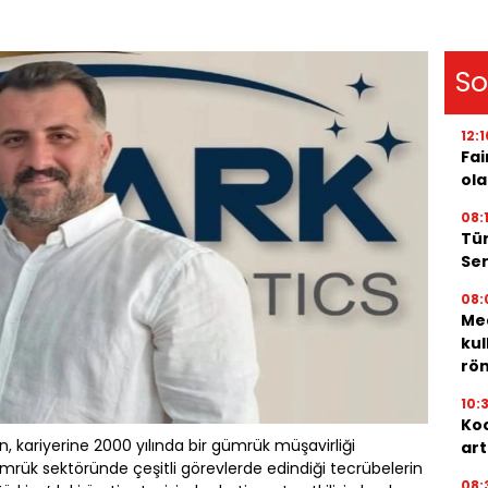
So
12:1
Fai
ola
08:
Tür
Ser
08:
Med
kul
röm
10:
Koc
, kariyerine 2000 yılında bir gümrük müşavirliği
art
mrük sektöründe çeşitli görevlerde edindiği tecrübelerin
08: