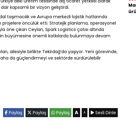
kiye’deki üretim tesisinde dış ticaret yetkilisi olarak
Mar
dair kapsamlı bir vizyon geliştirdi.
ürü
odal taşımacılık ve Avrupa merkezli lojistik hatlarında
projelere öncülük etti. Stratejik planlama, operasyonel
yla öne çıkan Ceylan, Spark Logistics çatısı altında
ketin büyümesine önemli katkılarda bulunmaya devam
an, ailesiyle birlikte Tekirdağ’da yaşıyor. Yeni görevinde,
daha da güçlendirmeyi ve sektörde sürdürülebilir
A
Paylaş
Paylaş
Paylaş
Sesli Dinle
A