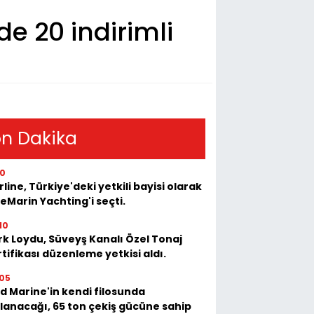
de 20 indirimli
n Dakika
10
rline, Türkiye'deki yetkili bayisi olarak
eMarin Yachting'i seçti.
10
rk Loydu, Süveyş Kanalı Özel Tonaj
tifikası düzenleme yetkisi aldı.
05
d Marine'in kendi filosunda
llanacağı, 65 ton çekiş gücüne sahip