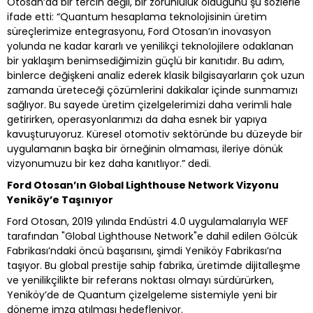
Otosan’da bir tercih değil, bir zorunluluk olduğunu şu sözlerle
ifade etti: “Quantum hesaplama teknolojisinin üretim
süreçlerimize entegrasyonu, Ford Otosan’ın inovasyon
yolunda ne kadar kararlı ve yenilikçi teknolojilere odaklanan
bir yaklaşım benimsediğimizin güçlü bir kanıtıdır. Bu adım,
binlerce değişkeni analiz ederek klasik bilgisayarların çok uzun
zamanda üreteceği çözümlerini dakikalar içinde sunmamızı
sağlıyor. Bu sayede üretim çizelgelerimizi daha verimli hale
getirirken, operasyonlarımızı da daha esnek bir yapıya
kavuşturuyoruz. Küresel otomotiv sektöründe bu düzeyde bir
uygulamanın başka bir örneğinin olmaması, ileriye dönük
vizyonumuzu bir kez daha kanıtlıyor.” dedi.
Ford Otosan’ın Global Lighthouse Network Vizyonu
Yeniköy’e Taşınıyor
Ford Otosan, 2019 yılında Endüstri 4.0 uygulamalarıyla WEF
tarafından "Global Lighthouse Network"e dahil edilen Gölcük
Fabrikası’ndaki öncü başarısını, şimdi Yeniköy Fabrikası’na
taşıyor. Bu global prestije sahip fabrika, üretimde dijitalleşme
ve yenilikçilikte bir referans noktası olmayı sürdürürken,
Yeniköy’de de Quantum çizelgeleme sistemiyle yeni bir
döneme imza atılması hedefleniyor.