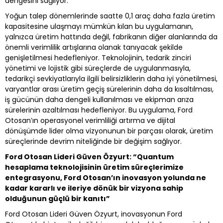
dengesini sağlıyor.
Yoğun talep dönemlerinde saatte 0,1 araç daha fazla üretim
kapasitesine ulaşmayı mümkün kılan bu uygulamanın,
yalnızca üretim hattında değil, fabrikanın diğer alanlarında da
önemli verimlilik artışlarına olanak tanıyacak şekilde
genişletilmesi hedefleniyor. Teknolojinin, tedarik zinciri
yönetimi ve lojistik gibi süreçlerde de uygulanmasıyla,
tedarikçi sevkiyatlarıyla ilgili belirsizliklerin daha iyi yönetilmesi,
varyantlar arası üretim geçiş sürelerinin daha da kısaltılması,
iş gücünün daha dengeli kullanılması ve ekipman arıza
sürelerinin azaltılması hedefleniyor. Bu uygulama, Ford
Otosan’ın operasyonel verimliliği artırma ve dijital
dönüşümde lider olma vizyonunun bir parçası olarak, üretim
süreçlerinde devrim niteliğinde bir değişim sağlıyor.
Ford Otosan Lideri Güven Özyurt: “Quantum
hesaplama teknolojisinin üretim süreçlerimize
entegrasyonu, Ford Otosan’ın inovasyon yolunda ne
kadar kararlı ve ileriye dönük bir vizyona sahip
olduğunun güçlü bir kanıtı”
Ford Otosan Lideri Güven Özyurt, inovasyonun Ford