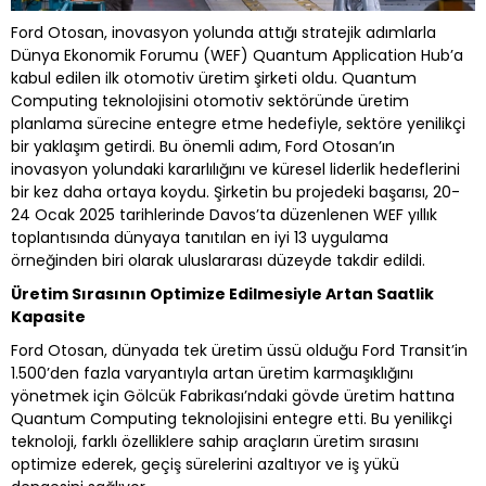
Ford Otosan, inovasyon yolunda attığı stratejik adımlarla
Dünya Ekonomik Forumu (WEF) Quantum Application Hub’a
kabul edilen ilk otomotiv üretim şirketi oldu. Quantum
Computing teknolojisini otomotiv sektöründe üretim
planlama sürecine entegre etme hedefiyle, sektöre yenilikçi
bir yaklaşım getirdi. Bu önemli adım, Ford Otosan’ın
inovasyon yolundaki kararlılığını ve küresel liderlik hedeflerini
bir kez daha ortaya koydu. Şirketin bu projedeki başarısı, 20-
24 Ocak 2025 tarihlerinde Davos’ta düzenlenen WEF yıllık
toplantısında dünyaya tanıtılan en iyi 13 uygulama
örneğinden biri olarak uluslararası düzeyde takdir edildi.
Üretim Sırasının Optimize Edilmesiyle Artan Saatlik
Kapasite
Ford Otosan, dünyada tek üretim üssü olduğu Ford Transit’in
1.500’den fazla varyantıyla artan üretim karmaşıklığını
yönetmek için Gölcük Fabrikası’ndaki gövde üretim hattına
Quantum Computing teknolojisini entegre etti. Bu yenilikçi
teknoloji, farklı özelliklere sahip araçların üretim sırasını
optimize ederek, geçiş sürelerini azaltıyor ve iş yükü