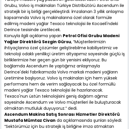
Grubu, Volvo iş makinaları Türkiye Distribütörü Ascendum ile
stratejik bir iş birliği gerçekleştirdi. İmzalanan 3 yıllık anlaşma
kapsamında Volvo iş makinalarına özel olarak formüle
edilmiş madeni yağlar Texaco teknolojisi ile Kocaeli'ndeki
Derince tesisinde üretilecek.
Konuyla ilgili açıklama yapan
Petrol Ofisi Grubu Madeni
Yağlar Direktörü Sezgin Gürsu
, “Müşterilerimizin
ihtiyaçlarına özel çözümler geliştirebilme kabiliyetimiz ve
teknoloji odaklı yenilikçi üretim altyapımız sayesinde güçlü iş
birliklerimize her geçen gün bir yenisini ekliyoruz. Bu
bağlamda Ascendum ile yaptığımız anlaşmayla
Derince'deki fabrikamızda Volvo markalı madeni yağların
üretimine başlıyoruz. Volvo iş makinaları için hem yüksek
performans hem de verim sağlayacak bu özel formüllü
madeni yağlar Texaco teknolojisi ile hazırlanacak.
Texaco'nun üstün teknolojisini geniş dağıtım ağımız
sayesinde Ascendum ve Volvo müşterileri ile buluşturacak
olmaktan mutluluk duyuyoruz.” dedi.
Ascendum Makina Satış Sonrası Hizmetler Direktörü
Mustafa Mümtaz Civan
da açıklamasında şunları söyledi:
“Sektörümüz için bu stratejik iş birliğine imza atmaktan