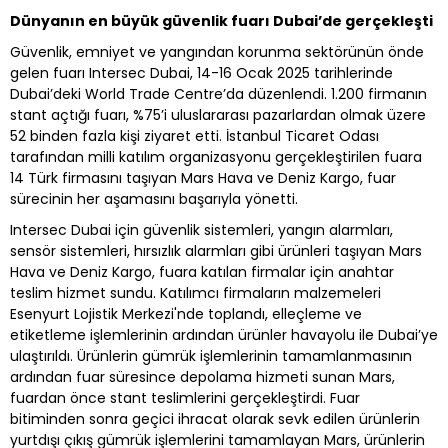
Dünyanın en büyük güvenlik fuarı Dubai’de gerçekleşti
Güvenlik, emniyet ve yangından korunma sektörünün önde
gelen fuarı Intersec Dubai, 14-16 Ocak 2025 tarihlerinde
Dubai’deki World Trade Centre’da düzenlendi. 1.200 firmanın
stant açtığı fuarı, %75’i uluslararası pazarlardan olmak üzere
52 binden fazla kişi ziyaret etti. İstanbul Ticaret Odası
tarafından milli katılım organizasyonu gerçekleştirilen fuara
14 Türk firmasını taşıyan Mars Hava ve Deniz Kargo, fuar
sürecinin her aşamasını başarıyla yönetti.
Intersec Dubai için güvenlik sistemleri, yangın alarmları,
sensör sistemleri, hırsızlık alarmları gibi ürünleri taşıyan Mars
Hava ve Deniz Kargo, fuara katılan firmalar için anahtar
teslim hizmet sundu. Katılımcı firmaların malzemeleri
Esenyurt Lojistik Merkezi'nde toplandı, elleçleme ve
etiketleme işlemlerinin ardından ürünler havayolu ile Dubai’ye
ulaştırıldı. Ürünlerin gümrük işlemlerinin tamamlanmasının
ardından fuar süresince depolama hizmeti sunan Mars,
fuardan önce stant teslimlerini gerçekleştirdi. Fuar
bitiminden sonra geçici ihracat olarak sevk edilen ürünlerin
yurtdışı çıkış gümrük işlemlerini tamamlayan Mars, ürünlerin