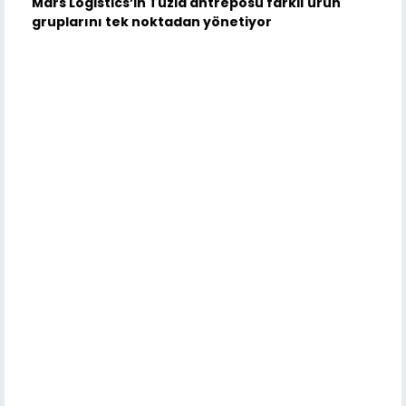
Mars Logistics’in Tuzla antreposu farklı ürün
gruplarını tek noktadan yönetiyor