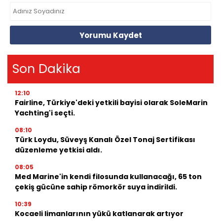
Yorumu Kaydet
Son Dakika
12:10
Fairline, Türkiye'deki yetkili bayisi olarak SoleMarin
Yachting'i seçti.
08:10
Türk Loydu, Süveyş Kanalı Özel Tonaj Sertifikası
düzenleme yetkisi aldı.
08:05
Med Marine'in kendi filosunda kullanacağı, 65 ton
çekiş gücüne sahip römorkör suya indirildi.
10:39
Kocaeli limanlarının yükü katlanarak artıyor