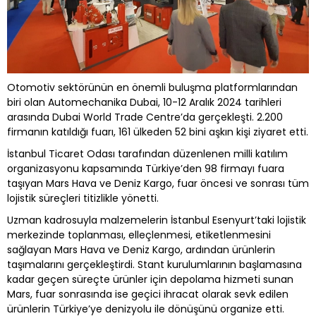
Otomotiv sektörünün en önemli buluşma platformlarından
biri olan Automechanika Dubai, 10-12 Aralık 2024 tarihleri
arasında Dubai World Trade Centre’da gerçekleşti. 2.200
firmanın katıldığı fuarı, 161 ülkeden 52 bini aşkın kişi ziyaret etti.
İstanbul Ticaret Odası tarafından düzenlenen milli katılım
organizasyonu kapsamında Türkiye’den 98 firmayı fuara
taşıyan Mars Hava ve Deniz Kargo, fuar öncesi ve sonrası tüm
lojistik süreçleri titizlikle yönetti.
Uzman kadrosuyla malzemelerin İstanbul Esenyurt’taki lojistik
merkezinde toplanması, elleçlenmesi, etiketlenmesini
sağlayan Mars Hava ve Deniz Kargo, ardından ürünlerin
taşımalarını gerçekleştirdi. Stant kurulumlarının başlamasına
kadar geçen süreçte ürünler için depolama hizmeti sunan
Mars, fuar sonrasında ise geçici ihracat olarak sevk edilen
ürünlerin Türkiye’ye denizyolu ile dönüşünü organize etti.