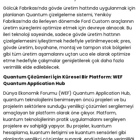
Gölcük Fabrikası’nda gövde üretim hattında uygulanmak için
planlanan Quantum çizelgeleme sistemi, Yeniköy
Fabrikası’nda da ilerleyen dönemde Ford Custom araçlarının
üretim süreçlerini optimize etmek için devreye alınacak. Bu
ileri teknoloji sayesinde, sadece gövde üretim hattının
çizelgelemesini iyileştirmek hedefiyle yetinilmeyecek; pres,
gövde üretim, boyahane, montaj ve tampon stok bölgeleri
gibi tüm üretim aşamalarını uçtan uca ele alarak optimize
etme hedefiyle çalışmalar genişletilerek çok daha fazla
verimlilik elde edilebilecek.
Quantum Çözümleri İçin Küresel Bir Platform: WEF
Quantum Application Hub
Dünya Ekonomik Forumu (WEF) Quantum Application Hub,
quantum teknolojilerini benimseyen öncü projeleri ve bu
projelerin sektörlere sunduğu yenilikçi çözümleri sergilemeyi
amaçlayan bir platform olarak öne çıkıyor. Platform,
kuantum teknolojilerinin pratik uygulamalarını sergileyen
projelere ev sahipliği yapıyor. Bu projeler, kuantum
hesaplama, kuantum iletişimi ve kuantum sensörleri gibi
alanlarda yenilikçi çözümler sunarak, endüstrilerde verimliliği