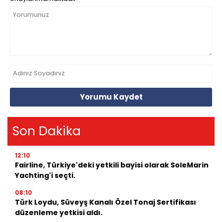
Yorumu Kaydet
Son Dakika
12:10
Fairline, Türkiye'deki yetkili bayisi olarak SoleMarin
Yachting'i seçti.
08:10
Türk Loydu, Süveyş Kanalı Özel Tonaj Sertifikası
düzenleme yetkisi aldı.