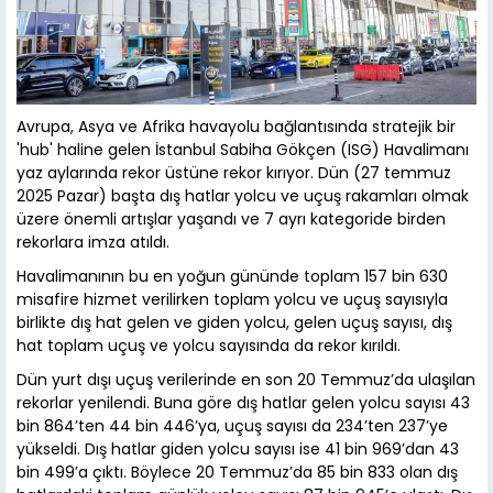
Avrupa, Asya ve Afrika havayolu bağlantısında stratejik bir
'hub' haline gelen İstanbul Sabiha Gökçen (ISG) Havalimanı
yaz aylarında rekor üstüne rekor kırıyor. Dün (27 temmuz
2025 Pazar) başta dış hatlar yolcu ve uçuş rakamları olmak
üzere önemli artışlar yaşandı ve 7 ayrı kategoride birden
rekorlara imza atıldı.
Havalimanının bu en yoğun gününde toplam 157 bin 630
misafire hizmet verilirken toplam yolcu ve uçuş sayısıyla
birlikte dış hat gelen ve giden yolcu, gelen uçuş sayısı, dış
hat toplam uçuş ve yolcu sayısında da rekor kırıldı.
Dün yurt dışı uçuş verilerinde en son 20 Temmuz’da ulaşılan
rekorlar yenilendi. Buna göre dış hatlar gelen yolcu sayısı 43
bin 864’ten 44 bin 446’ya, uçuş sayısı da 234’ten 237’ye
yükseldi. Dış hatlar giden yolcu sayısı ise 41 bin 969’dan 43
bin 499’a çıktı. Böylece 20 Temmuz’da 85 bin 833 olan dış