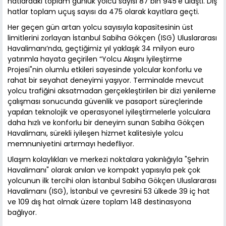
hatlardaki toplam günlük yolcu sayısı 87 bin 945’e ulaştı. Dış
hatlar toplam uçuş sayısı da 475 olarak kayıtlara geçti.
Her geçen gün artan yolcu sayısıyla kapasitesinin üst
limitlerini zorlayan İstanbul Sabiha Gökçen (ISG) Uluslararası
Havalimanı’nda, geçtiğimiz yıl yaklaşık 34 milyon euro
yatırımla hayata geçirilen “Yolcu Akışını İyileştirme
Projesi"nin olumlu etkileri sayesinde yolcular konforlu ve
rahat bir seyahat deneyimi yaşıyor. Terminalde mevcut
yolcu trafiğini aksatmadan gerçekleştirilen bir dizi yenileme
çalışması sonucunda güvenlik ve pasaport süreçlerinde
yapılan teknolojik ve operasyonel iyileştirmelerle yolculara
daha hızlı ve konforlu bir deneyim sunan Sabiha Gökçen
Havalimanı, sürekli iyileşen hizmet kalitesiyle yolcu
memnuniyetini artırmayı hedefliyor.
Ulaşım kolaylıkları ve merkezi noktalara yakınlığıyla "Şehrin
Havalimanı" olarak anılan ve kompakt yapısıyla pek çok
yolcunun ilk tercihi olan İstanbul Sabiha Gökçen Uluslararası
Havalimanı (ISG), İstanbul ve çevresini 53 ülkede 39 iç hat
ve 109 dış hat olmak üzere toplam 148 destinasyona
bağlıyor.