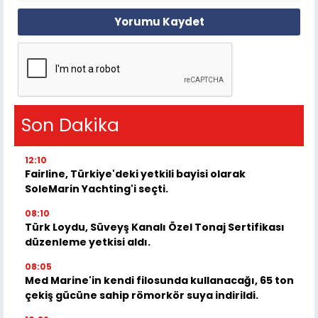
Yorumu Kaydet
Son Dakika
12:10
Fairline, Türkiye'deki yetkili bayisi olarak
SoleMarin Yachting'i seçti.
08:10
Türk Loydu, Süveyş Kanalı Özel Tonaj Sertifikası
düzenleme yetkisi aldı.
08:05
Med Marine'in kendi filosunda kullanacağı, 65 ton
çekiş gücüne sahip römorkör suya indirildi.