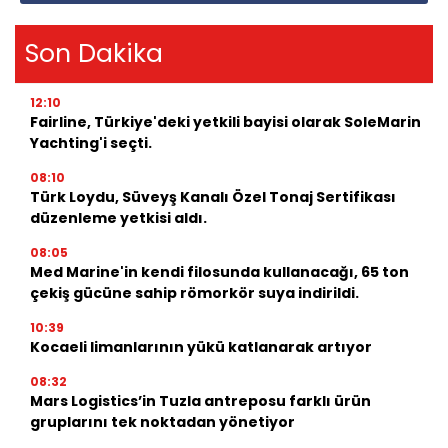
Son Dakika
12:10
Fairline, Türkiye'deki yetkili bayisi olarak SoleMarin
Yachting'i seçti.
08:10
Türk Loydu, Süveyş Kanalı Özel Tonaj Sertifikası
düzenleme yetkisi aldı.
08:05
Med Marine'in kendi filosunda kullanacağı, 65 ton
çekiş gücüne sahip römorkör suya indirildi.
10:39
Kocaeli limanlarının yükü katlanarak artıyor
08:32
Mars Logistics’in Tuzla antreposu farklı ürün
gruplarını tek noktadan yönetiyor