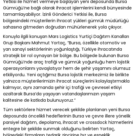
Yetkisi ile hizmet vermeye başlayan yeni deposunda Bursa
Gümrüğü’ne bağlı olarak ihracat işlemlerini kendi bünyesinde
tamamlayabiliyor. İzinli Gönderici Yetkisi ile, Bursa
bölgesindeki müşterilerin ihracat yükleri gümrük müdürlüğü
sahasına gitmeden doğrudan mühürlenerek yola çıkıyor.
Konuyla ilgili konuşan Mars Logistics Yurtiçi Dağıtım Kanalları
Grup Başkanı Mahmut Yortaç, “Bursa, özellikle otomotiv ve
yan sanayi sektörlerinin yoğunlaştığı, Türkiye ihracatında
stratejik bir rol oynayan bir bölge. Bu bölgede bulunan Bursa
Gümrüğü’nde araç trafiği ve gümrük yoğunluğu hem lojistik
operasyonlarını yavaşlatıyor hem de şehir yaşamını olumsuz
etkiliyordu. Yeni açtığımız Bursa lojistik merkezimiz ile birlikte
yalnızca müşterilerimizin ihracat süreçlerini kolaylaştırmakla
kalmıyor, aynı zamanda şehir içi trafiği ve çevresel etkiyi
azaltarak Bursa’da yaşayan vatandaşlarımızın yaşam
kalitesine de katkıda bulunuyoruz.”
Tüm sektörlere hizmet verecek şekilde planlanan yeni Bursa
deposunda öncelikli hedeflerinin Bursa ve çevre illere yönelik
parsiyel dağıtım, depolama, ihracat ve crossdock hizmetlerini
entegre bir şekilde sunmak olduğunu belirten Yortaç,
bölgedeki firmaların tedarik zincirine hız ve esneklik