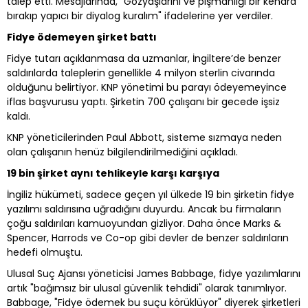
talep etti. Mesajlarında, "Gözyaşlarını ve pişmanlığı bir kenara
bırakıp yapıcı bir diyalog kuralım" ifadelerine yer verdiler.
Fidye ödemeyen şirket battı
Fidye tutarı açıklanmasa da uzmanlar, İngiltere’de benzer
saldırılarda taleplerin genellikle 4 milyon sterlin civarında
olduğunu belirtiyor. KNP yönetimi bu parayı ödeyemeyince
iflas başvurusu yaptı. Şirketin 700 çalışanı bir gecede işsiz
kaldı.
KNP yöneticilerinden Paul Abbott, sisteme sızmaya neden
olan çalışanın henüz bilgilendirilmediğini açıkladı.
19 bin şirket aynı tehlikeyle karşı karşıya
İngiliz hükümeti, sadece geçen yıl ülkede 19 bin şirketin fidye
yazılımı saldırısına uğradığını duyurdu. Ancak bu firmaların
çoğu saldırıları kamuoyundan gizliyor. Daha önce Marks &
Spencer, Harrods ve Co-op gibi devler de benzer saldırıların
hedefi olmuştu.
Ulusal Suç Ajansı yöneticisi James Babbage, fidye yazılımlarını
artık "bağımsız bir ulusal güvenlik tehdidi" olarak tanımlıyor.
Babbage, "Fidye ödemek bu suçu körüklüyor" diyerek şirketleri