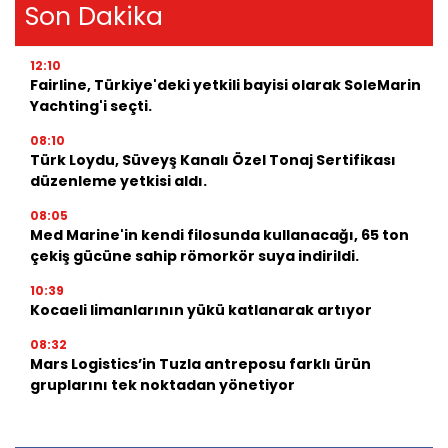
Son Dakika
12:10
Fairline, Türkiye'deki yetkili bayisi olarak SoleMarin
Yachting'i seçti.
08:10
Türk Loydu, Süveyş Kanalı Özel Tonaj Sertifikası
düzenleme yetkisi aldı.
08:05
Med Marine'in kendi filosunda kullanacağı, 65 ton
çekiş gücüne sahip römorkör suya indirildi.
10:39
Kocaeli limanlarının yükü katlanarak artıyor
08:32
Mars Logistics’in Tuzla antreposu farklı ürün
gruplarını tek noktadan yönetiyor