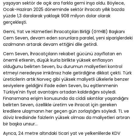
yaşayan sektör de açık ara farkla gemi inşa oldu. Böylece,
Ocak-Haziran 2025 döneminde sektör ihracatı yıllık bazda
yüzde 1,3 daralarak yaklaşık 908 milyon dolar olarak
gerçekleşti.
Gemi, Yat ve Hizmetleri İhracatçıları Birliği (GYHİB) Başkanı
Cem Seven, devam eden sorunlara paralel, yeni siparişlerdeki
azalmanın artarak devam ettiğini dile getirdi.
Cem Seven, İhracatçıların rekabet gücünü zayıflatan en
önemli etkenin, düşük kurla birlikte yüksek enflasyon
olduğunu belirten Seven, bu durumun maliyetleri kontrol
etmeyi neredeyse imkânsız hale getirdiğine dikkat çekti. Türk
üreticilerin artık Norveç gibi yüksek maliyetli ülkelerle benzer
seviyelere geldiğini ifade eden Seven, bu eşitlenmenin
Türkiye'nin fiyat avantajını ortadan kaldırdığını söyledi.
Finansmana erişim konusunda da ciddi sıkıntılar yaşandığını
belirten Seven, özellikle üretim ve ihracat için gereken
kredilere ulaşmanın her geçen gün zorlaştığını söyledi. TL ve
döviz kredisinde faizlerin yüksek olması da maliyetleri artıran
bir başka unsur...
Ayrıca, 24 metre altındaki ticari yat ve yelkenlilerde KDV