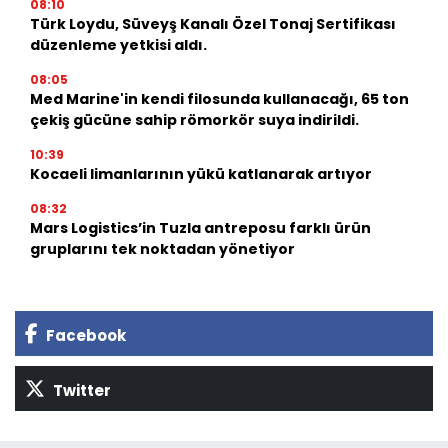
08:10
Türk Loydu, Süveyş Kanalı Özel Tonaj Sertifikası
düzenleme yetkisi aldı.
08:05
Med Marine'in kendi filosunda kullanacağı, 65 ton
çekiş gücüne sahip römorkör suya indirildi.
10:39
Kocaeli limanlarının yükü katlanarak artıyor
08:32
Mars Logistics’in Tuzla antreposu farklı ürün
gruplarını tek noktadan yönetiyor
Facebook
Twitter