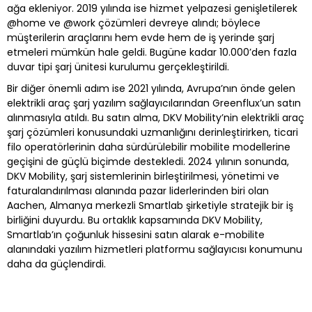
ağa ekleniyor. 2019 yılında ise hizmet yelpazesi genişletilerek
@home ve @work çözümleri devreye alındı; böylece
müşterilerin araçlarını hem evde hem de iş yerinde şarj
etmeleri mümkün hale geldi. Bugüne kadar 10.000’den fazla
duvar tipi şarj ünitesi kurulumu gerçekleştirildi.
Bir diğer önemli adım ise 2021 yılında, Avrupa’nın önde gelen
elektrikli araç şarj yazılım sağlayıcılarından Greenflux’un satın
alınmasıyla atıldı. Bu satın alma, DKV Mobility’nin elektrikli araç
şarj çözümleri konusundaki uzmanlığını derinleştirirken, ticari
filo operatörlerinin daha sürdürülebilir mobilite modellerine
geçişini de güçlü biçimde destekledi. 2024 yılının sonunda,
DKV Mobility, şarj sistemlerinin birleştirilmesi, yönetimi ve
faturalandırılması alanında pazar liderlerinden biri olan
Aachen, Almanya merkezli Smartlab şirketiyle stratejik bir iş
birliğini duyurdu. Bu ortaklık kapsamında DKV Mobility,
Smartlab’ın çoğunluk hissesini satın alarak e-mobilite
alanındaki yazılım hizmetleri platformu sağlayıcısı konumunu
daha da güçlendirdi.