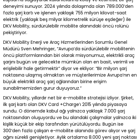
deneyimi sunuyor. 2024 yılında dolaşımda olan 789.000’den
fazla şarj kartı ve işlenen yaklaşık 755 milyon kilovat-saat
elektrik (yaklaşık beş milyar kilometrelik sürüşe eşdeğer) ile
DKV Mobility, sürdürülebilir mobilite alanındaki öncü rolünü
pekiştiriyor.
DKV Mobility Enerji ve Araç Hizmetlerinden Sorumlu Genel
Müdürü Sven Mehringer, “Avrupa’da sürdürülebilir mobilitenin
öncü platformlarından biri olarak misyonumuz, elektrikli araç
şarjını bugün ve gelecekte mümkün olan en basit, verimli ve
erişilebilir hale getirmektir” diyor ve ekliyor: “Bir milyon şarj
noktasına ulaşmış olmaktan ve müşterilerimize Avrupa’nın en
büyük elektrikli araç şarj ağlarından birine erişim
sunabilmemizden gurur duyuyoruz.”
DKV Mobility, yıllardır net bir e-mobilite stratejisi izliyor. Şirket,
ilk şarj kartı olan DKV Card +Charge’ı 2015 yılında piyasaya
sundu. O dönemde kabul ağı yalnızca yaklaşık 7.000 şarj
noktasından oluşuyordu ve bu alandaki çalışmalar yalnızca iki
kişilik küçük bir ekip tarafından yürütülüyordu. Bugün ise
300’den fazla çalışan e-mobilite alanında görev alıyor ve şarj
ağını sürekli genişletiyor. Aylık ortalama 8.000 yeni şarj noktası