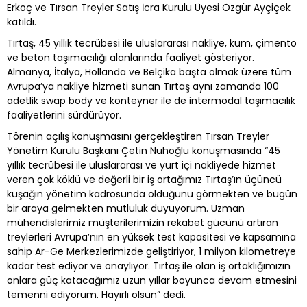
Erkoç ve Tırsan Treyler Satış İcra Kurulu Üyesi Özgür Ayçiçek
katıldı.
Tırtaş, 45 yıllık tecrübesi ile uluslararası nakliye, kum, çimento
ve beton taşımacılığı alanlarında faaliyet gösteriyor.
Almanya, İtalya, Hollanda ve Belçika başta olmak üzere tüm
Avrupa’ya nakliye hizmeti sunan Tırtaş aynı zamanda 100
adetlik swap body ve konteyner ile de intermodal taşımacılık
faaliyetlerini sürdürüyor.
Törenin açılış konuşmasını gerçekleştiren Tırsan Treyler
Yönetim Kurulu Başkanı Çetin Nuhoğlu konuşmasında “45
yıllık tecrübesi ile uluslararası ve yurt içi nakliyede hizmet
veren çok köklü ve değerli bir iş ortağımız Tırtaş’ın üçüncü
kuşağın yönetim kadrosunda olduğunu görmekten ve bugün
bir araya gelmekten mutluluk duyuyorum. Uzman
mühendislerimiz müşterilerimizin rekabet gücünü artıran
treylerleri Avrupa’nın en yüksek test kapasitesi ve kapsamına
sahip Ar-Ge Merkezlerimizde geliştiriyor, 1 milyon kilometreye
kadar test ediyor ve onaylıyor. Tırtaş ile olan iş ortaklığımızın
onlara güç katacağımız uzun yıllar boyunca devam etmesini
temenni ediyorum. Hayırlı olsun” dedi.