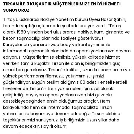
TIRSAN İLE 3 KUŞAKTIR MÜŞTERİLERİMİZE EN İYİ HİZMETİ
SUNUYORUZ
Tırtaş Uluslararası Nakliye Yönetim Kurulu Üyesi Hazar Şahin,
törende yaptığı açıklamada şu ifadelere yer verdi: “Tırtaş
olarak 1980 yılından beri uluslararası nakliye, kum, çimento ve
beton taşımacılığı alanında faaliyet gösteriyoruz.
Karayolunun yanı sıra swap body ve konteynerler ile
intermodal taşımacılık alanında da operasyonlarımıza devam
ediyoruz. Müşterilerimize eksiksiz, yüksek kalitede hizmet
verirken tam 3 kuşaktır Tırsan ile olan iş birliğimizden güç
almaktan gururluyuz. Tırsan’ın kalitesi, uzun kullanım ömrü ve
yüksek performansı filomuzu, yatırımımızı, işimizi
güçlendiriyor. Bugün teslim aldığımız 60 adet Tenteli Perdeli
treylerler de Tırsan’ın tren yüklemeleri için özel olarak
geliştirdiği, büyüyen operasyonlarımızda bizi güvenle
destekleyeceğinden emin olduğumuz araçlar. Hem
karayolunda hem de intermodal taşımacılıkta Tırsan
yatırımları ile büyümeye devam edeceğiz. Tırsan ekibine
teşekkürlerimizi sunuyoruz. İş birliğimizin uzun yıllar daha
devam edecektir. Hayırlı olsun”