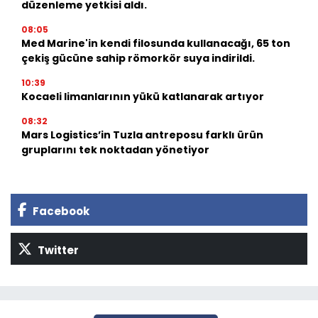
düzenleme yetkisi aldı.
08:05
Med Marine'in kendi filosunda kullanacağı, 65 ton
çekiş gücüne sahip römorkör suya indirildi.
10:39
Kocaeli limanlarının yükü katlanarak artıyor
08:32
Mars Logistics’in Tuzla antreposu farklı ürün
gruplarını tek noktadan yönetiyor
Facebook
Twitter