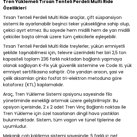
Tren Yüklemeli Tırsan Tenteli Perdeli Multi Ride
Özellikleri
Tırsan Tenteli Perdeli Multi Ride araçlar, çift süspansiyon
sistemi ile ayarlanabilir beşinci teker yüksekliğine sahip olup,
çekici ayırt etmez. Bu sayede hem midilli hem de yarı midilli
çekiciler başta olmak üzere tüm çekicilerle eşleşebilir.
Tırsan Tenteli Perdeli Multi Ride treylerler, yükün emniyetli
şekilde taşınabilmesi için, televre üzerindeki her biri 2,5 ton
kapasiteli toplam 236 farklı noktadan bağlantı yapmaya
olanak sağlayan K-Fix yük güvenlik sistemine ve Code XL yük
emniyet sertifikasına sahiptir. Öte yandan aracın, şasi ve
çelik aksamları çinko fosfat tri-elektron metoduna göre
kataforez (KTL) kaplamalıdır.
Araç, Tren Yükleme Sistemi opsiyonu sayesinde filo
yönetiminde esnekliği artırmak üzere geliştirilmiştir. Bu
opsiyon içerisinde, 2 x 2 adet Tren Vinç Bağlantı noktası ile
Tren Yükleme için özel tasarlanan dingil hava yastıkları
bulunmaktadır. Sistem, tüm vagon ve tünel tiplerine de
uyumludur.
Mekanik çatı kaldırma sistemi sayesinde; 5 farklı iç net