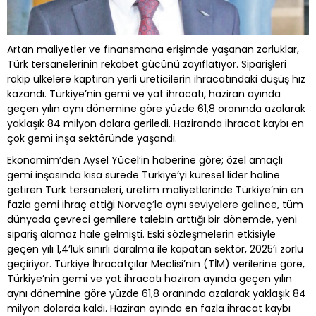
Artan maliyetler ve finansmana erişimde yaşanan zorluklar,
Türk tersanelerinin rekabet gücünü zayıflatıyor. Siparişleri
rakip ülkelere kaptıran yerli üreticilerin ihracatındaki düşüş hız
kazandı. Türkiye’nin gemi ve yat ihracatı, haziran ayında
geçen yılın aynı dönemine göre yüzde 61,8 oranında azalarak
yaklaşık 84 milyon dolara geriledi. Haziranda ihracat kaybı en
çok gemi inşa sektöründe yaşandı.
Ekonomim’den Aysel Yücel’in haberine göre; özel amaçlı
gemi inşasında kısa sürede Türkiye’yi küresel lider haline
getiren Türk tersaneleri, üretim maliyetlerinde Türkiye’nin en
fazla gemi ihraç ettiği Norveç’le aynı seviyelere gelince, tüm
dünyada çevreci gemilere talebin arttığı bir dönemde, yeni
sipariş alamaz hale gelmişti. Eski sözleşmelerin etkisiyle
geçen yılı 1,4’lük sınırlı daralma ile kapatan sektör, 2025’i zorlu
geçiriyor. Türkiye İhracatçılar Meclisi’nin (TİM) verilerine göre,
Türkiye’nin gemi ve yat ihracatı haziran ayında geçen yılın
aynı dönemine göre yüzde 61,8 oranında azalarak yaklaşık 84
milyon dolarda kaldı. Haziran ayında en fazla ihracat kaybı