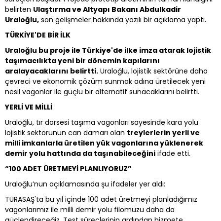
belirten
Ulaştırma ve Altyapı Bakanı Abdulkadir
Uraloğlu,
son gelişmeler hakkında yazılı bir açıklama yaptı.
TÜRKİYE'DE BİR İLK
Uraloğlu bu proje ile Türkiye'de ilke imza atarak lojistik
taşımacılıkta yeni bir dönemin kapılarını
aralayacaklarını belirtti.
Uraloğlu, lojistik sektörüne daha
çevreci ve ekonomik çözüm sunmak adına üretilecek yeni
nesil vagonlar ile güçlü bir alternatif sunacaklarını belirtti.
YERLİ VE MİLLİ
Uraloğlu, tır dorsesi taşıma vagonları sayesinde kara yolu
lojistik sektörünün can damarı olan
treylerlerin yerli ve
milli imkanlarla üretilen yük vagonlarına yüklenerek
demir yolu hattında da taşınabileceğini
ifade etti.
“100 ADET ÜRETMEYİ PLANLIYORUZ”
Uraloğlu’nun açıklamasında şu ifadeler yer aldı:
TÜRASAŞ'ta bu yıl içinde 100 adet üretmeyi planladığımız
vagonlarımız ile milli demir yolu filomuzu daha da
güçlendireceğiz. Test süreçlerinin ardından hizmete