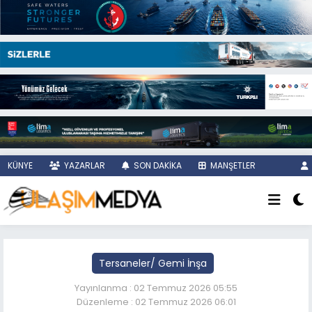
KÜNYE
YAZARLAR
SON DAKİKA
MANŞETLER
Tersaneler/ Gemi İnşa
Yayınlanma : 02 Temmuz 2026 05:55
Düzenleme : 02 Temmuz 2026 06:01