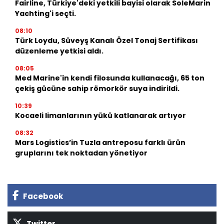
Fairline, Türkiye'deki yetkili bayisi olarak SoleMarin
Yachting'i seçti.
08:10
Türk Loydu, Süveyş Kanalı Özel Tonaj Sertifikası
düzenleme yetkisi aldı.
08:05
Med Marine'in kendi filosunda kullanacağı, 65 ton
çekiş gücüne sahip römorkör suya indirildi.
10:39
Kocaeli limanlarının yükü katlanarak artıyor
08:32
Mars Logistics’in Tuzla antreposu farklı ürün
gruplarını tek noktadan yönetiyor
Facebook
Twitter