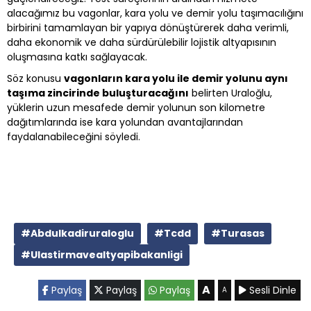
alacağımız bu vagonlar, kara yolu ve demir yolu taşımacılığını
birbirini tamamlayan bir yapıya dönüştürerek daha verimli,
daha ekonomik ve daha sürdürülebilir lojistik altyapısının
oluşmasına katkı sağlayacak.
Söz konusu
vagonların kara yolu ile demir yolunu aynı
taşıma zincirinde buluşturacağını
belirten Uraloğlu,
yüklerin uzun mesafede demir yolunun son kilometre
dağıtımlarında ise kara yolundan avantajlarından
faydalanabileceğini söyledi.
#Abdulkadiruraloglu
#Tcdd
#Turasas
#Ulastirmavealtyapibakanligi
A
Paylaş
Paylaş
Paylaş
Sesli Dinle
A