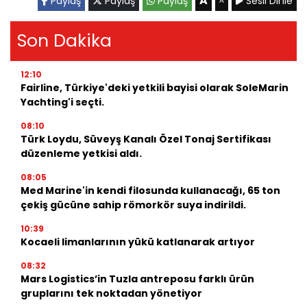
A
Paylaş
Paylaş
Paylaş
Sesli Dinle
A
Son Dakika
12:10
Fairline, Türkiye'deki yetkili bayisi olarak SoleMarin
Yachting'i seçti.
08:10
Türk Loydu, Süveyş Kanalı Özel Tonaj Sertifikası
düzenleme yetkisi aldı.
08:05
Med Marine'in kendi filosunda kullanacağı, 65 ton
çekiş gücüne sahip römorkör suya indirildi.
10:39
Kocaeli limanlarının yükü katlanarak artıyor
08:32
Mars Logistics’in Tuzla antreposu farklı ürün
gruplarını tek noktadan yönetiyor