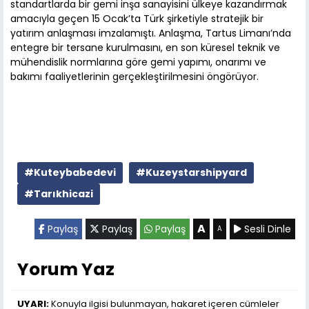
standartlarda bir gemi inşa sanayisini ülkeye kazandırmak
amacıyla geçen 15 Ocak’ta Türk şirketiyle stratejik bir
yatırım anlaşması imzalamıştı. Anlaşma, Tartus Limanı’nda
entegre bir tersane kurulmasını, en son küresel teknik ve
mühendislik normlarına göre gemi yapımı, onarımı ve
bakımı faaliyetlerinin gerçekleştirilmesini öngörüyor.
#Kuteybabedevi
#Kuzeystarshipyard
#Tarıkhicazi
A
Paylaş
Paylaş
Paylaş
Sesli Dinle
A
Yorum Yaz
UYARI:
Konuyla ilgisi bulunmayan, hakaret içeren cümleler