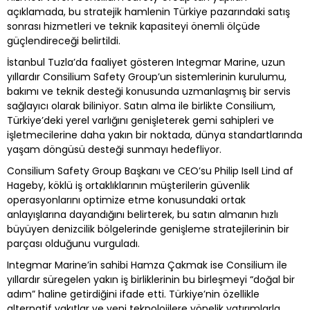
açıklamada, bu stratejik hamlenin Türkiye pazarındaki satış
sonrası hizmetleri ve teknik kapasiteyi önemli ölçüde
güçlendireceği belirtildi.
İstanbul Tuzla’da faaliyet gösteren Integmar Marine, uzun
yıllardır Consilium Safety Group’un sistemlerinin kurulumu,
bakımı ve teknik desteği konusunda uzmanlaşmış bir servis
sağlayıcı olarak biliniyor. Satın alma ile birlikte Consilium,
Türkiye’deki yerel varlığını genişleterek gemi sahipleri ve
işletmecilerine daha yakın bir noktada, dünya standartlarında
yaşam döngüsü desteği sunmayı hedefliyor.
Consilium Safety Group Başkanı ve CEO’su Philip Isell Lind af
Hageby, köklü iş ortaklıklarının müşterilerin güvenlik
operasyonlarını optimize etme konusundaki ortak
anlayışlarına dayandığını belirterek, bu satın almanın hızlı
büyüyen denizcilik bölgelerinde genişleme stratejilerinin bir
parçası olduğunu vurguladı.
Integmar Marine’in sahibi Hamza Çakmak ise Consilium ile
yıllardır süregelen yakın iş birliklerinin bu birleşmeyi “doğal bir
adım” haline getirdiğini ifade etti. Türkiye’nin özellikle
alternatif yakıtlar ve yeni teknolojilere yönelik yatırımlarla