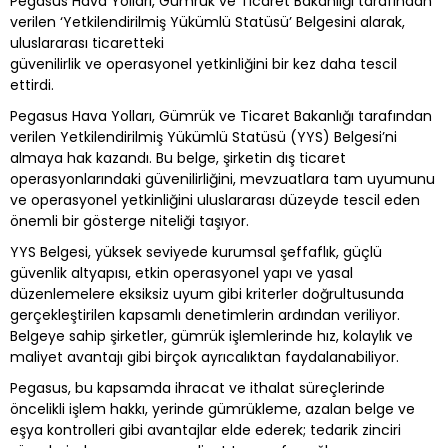
Pegasus Hava Yolları, Gümrük ve Ticaret Bakanlığı tarafından
verilen ‘Yetkilendirilmiş Yükümlü Statüsü’ Belgesini alarak,
uluslararası ticaretteki
güvenilirlik ve operasyonel yetkinliğini bir kez daha tescil
ettirdi.
Pegasus Hava Yolları, Gümrük ve Ticaret Bakanlığı tarafından
verilen Yetkilendirilmiş Yükümlü Statüsü (YYS) Belgesi’ni
almaya hak kazandı. Bu belge, şirketin dış ticaret
operasyonlarındaki güvenilirliğini, mevzuatlara tam uyumunu
ve operasyonel yetkinliğini uluslararası düzeyde tescil eden
önemli bir gösterge niteliği taşıyor.
YYS Belgesi, yüksek seviyede kurumsal şeffaflık, güçlü
güvenlik altyapısı, etkin operasyonel yapı ve yasal
düzenlemelere eksiksiz uyum gibi kriterler doğrultusunda
gerçekleştirilen kapsamlı denetimlerin ardından veriliyor.
Belgeye sahip şirketler, gümrük işlemlerinde hız, kolaylık ve
maliyet avantajı gibi birçok ayrıcalıktan faydalanabiliyor.
Pegasus, bu kapsamda ihracat ve ithalat süreçlerinde
öncelikli işlem hakkı, yerinde gümrükleme, azalan belge ve
eşya kontrolleri gibi avantajlar elde ederek; tedarik zinciri