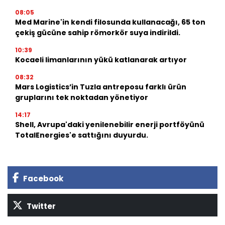
08:05
Med Marine'in kendi filosunda kullanacağı, 65 ton
çekiş gücüne sahip römorkör suya indirildi.
10:39
Kocaeli limanlarının yükü katlanarak artıyor
08:32
Mars Logistics’in Tuzla antreposu farklı ürün
gruplarını tek noktadan yönetiyor
14:17
Shell, Avrupa'daki yenilenebilir enerji portföyünü
TotalEnergies'e sattığını duyurdu.
Facebook
Twitter