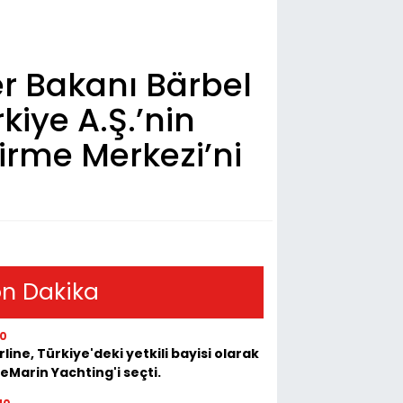
r Bakanı Bärbel
iye A.Ş.’nin
tirme Merkezi’ni
n Dakika
10
rline, Türkiye'deki yetkili bayisi olarak
eMarin Yachting'i seçti.