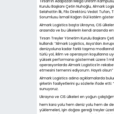
Tırsan’ın Adapazarı Mega Üretim Kampüsün
Kurulu Başkanı Çetin Nuhoğlu, Almark Logi
Selahattin İlk, Filo Direktörü Vedat Tufan, 
Sorumlusu İsmail Kağan Gül katılım göster
Almark Logistics başta Ukrayna, CIS ülkeleri,
arasında ve bu ülkelerin kendi arasında en
Tırsan Treyler Yönetim Kurulu Başkanı Çet
kullandı: “Almark Logistics, Asya’dan Avrup
denizyoluna kadar farklı taşıma modların
türlü yol, iklim ve operasyon koşullarına u
yüksek performansı göstermek üzere 1 mily
operasyonlarda Almark Logistics’in rekabetçi
etmesini temenni ediyorum. Hayırlı olsun”
Almark Logistics adına açıklamalarda bul
şirketin faaliyetlerini şu sözlerle ifade et
sunuyoruz.
Ukrayna ve CIS ülkeleri en yoğun çalıştığım
hem kara yolu hem deniz yolu hem de demi
yüklemeleri, işin doğası gereği treyler üz