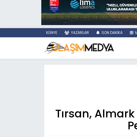
KÜNYE
YAZARLAR
SON DAKİKA
M
Tırsan, Almark 
P