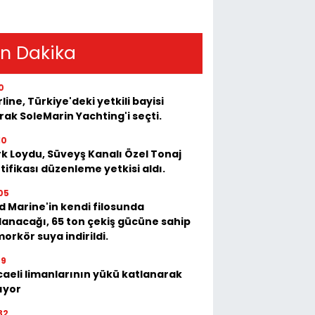
n Dakika
0
rline, Türkiye'deki yetkili bayisi
rak SoleMarin Yachting'i seçti.
10
k Loydu, Süveyş Kanalı Özel Tonaj
tifikası düzenleme yetkisi aldı.
05
 Marine'in kendi filosunda
lanacağı, 65 ton çekiş gücüne sahip
orkör suya indirildi.
39
aeli limanlarının yükü katlanarak
ıyor
32