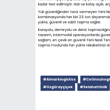
kadar test edilmiştir. Hızlı ve kolay açılır
Yük güvenliğinden taviz vermeyen Yeni Nesil
kombinasyonda her biri 2.5 ton dayanımd
yükte, güvenli ve sabit taşıma sağlar.
Karayolu, demiryolu ve deniz taşımacılığın
tasarım, intermodal operasyonlarda güvenlik,
sağlam, en çevik en güvenli Yeni Nesil Tente
taşıma modunda her yükte rekabetinizi artı
#Almarklogistics
#Cetinnuhogl
#Ozgürayçiçek
#Selahattinilk