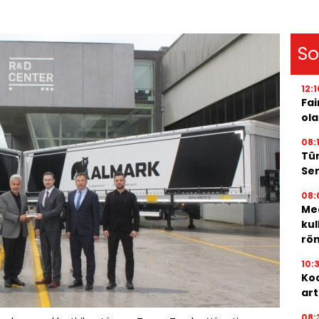
So
12:1
Fai
ola
08:
Tür
Ser
08:
Med
kul
röm
10:
Koc
art
08: