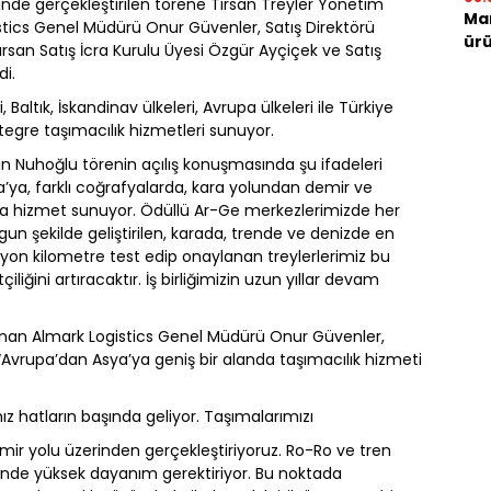
de gerçekleştirilen törene Tırsan Treyler Yönetim
Mar
stics Genel Müdürü Onur Güvenler, Satış Direktörü
ürü
Tırsan Satış İcra Kurulu Üyesi Özgür Ayçiçek ve Satış
di.
 Baltık, İskandinav ülkeleri, Avrupa ülkeleri ile Türkiye
tegre taşımacılık hizmetleri sunuyor.
in Nuhoğlu törenin açılış konuşmasında şu ifadeleri
a’ya, farklı coğrafyalarda, kara yolundan demir ve
da hizmet sunuyor. Ödüllü Ar-Ge merkezlerimizde her
ygun şekilde geliştirilen, karada, trende ve denizde en
on kilometre test edip onaylanan treylerlerimiz bu
liğini artıracaktır. İş birliğimizin uzun yıllar devam
unan Almark Logistics Genel Müdürü Onur Güvenler,
ti: “Avrupa’dan Asya’ya geniş bir alanda taşımacılık hizmeti
ız hatların başında geliyor. Taşımalarımızı
r yolu üzerinden gerçekleştiriyoruz. Ro-Ro ve tren
erinde yüksek dayanım gerektiriyor. Bu noktada