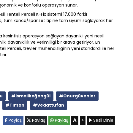
, ergonomik ve konforlu operasyon sunar.
 Tenteli Perdeli K-Fix sistemi 17.000 farklı
a, tüm kanca/spanzet tipine tam uyum sağlayarak her
a kesintisiz operasyon sağlayan dayanıklı yeni nesil
 dayanıklılık ve verimliliği bir araya getiriyor. En
li Perdeli, treyler mühendisliğinin yeni standardı ile her
rır.
u
#Ismailkağangül
#Onurgüvenler
#Tırsan
#Vedattufan
A
Paylaş
Paylaş
Paylaş
Sesli Dinle
A