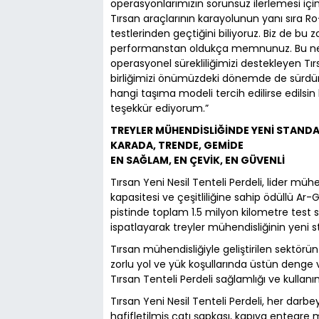
operasyonlarımızın sorunsuz ilerlemesi içi
Tırsan araçlarının karayolunun yanı sıra R
testlerinden geçtiğini biliyoruz. Biz de bu
performanstan oldukça memnunuz. Bu neden
operasyonel sürekliliğimizi destekleyen Tır
birliğimizi önümüzdeki dönemde de sürdür
hangi taşıma modeli tercih edilirse edilsi
teşekkür ediyorum.”
TREYLER MÜHENDİSLİĞİNDE YENİ STAND
KARADA, TRENDE, GEMİDE
EN SAĞLAM, EN ÇEVİK, EN GÜVENLİ
Tırsan Yeni Nesil Tenteli Perdeli, lider müh
kapasitesi ve çeşitliliğine sahip ödüllü Ar-
pistinde toplam 1.5 milyon kilometre test 
ispatlayarak treyler mühendisliğinin yeni s
Tırsan mühendisliğiyle geliştirilen sektörün
zorlu yol ve yük koşullarında üstün denge 
Tırsan Tenteli Perdeli sağlamlığı ve kullanı
Tırsan Yeni Nesil Tenteli Perdeli, her darbe
hafifletilmiş çatı şapkası, kapıya entegre 