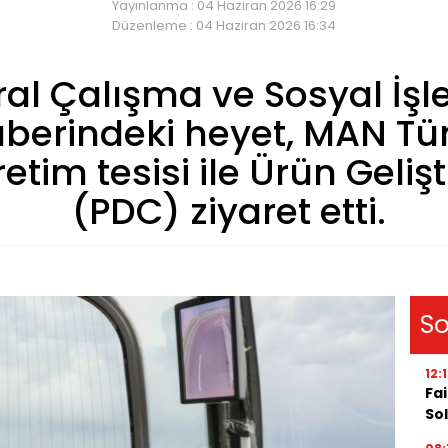
Yayınlanma : 04 Haziran 2026 16:29
Düzenleme : 04 Haziran 2026 16:34
l Çalışma ve Sosyal İşle
berindeki heyet, MAN Türk
etim tesisi ile Ürün Geliş
(PDC) ziyaret etti.
So
12:
Fai
Sol