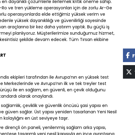
n en dayanıklı çözümlerle ilerlemek kritik öneme sahip.
o-Ro ve tren yükleme operasyonları için de zorlu Ar-Ge
 zorlu operasyonlarda elde ettiğimiz yüksek verim ve
le yüksek dayanıklılığı ve güvenilirliği sayesinde
san araçlarına bir kez daha yatırım yaptık. Bu güçlü iş
meyi planlıyoruz. Müşterilerimize sunduğumuz hizmet,
n kesintisiz şekilde devam edecek. Tüm Tırsan ekibine
ART
F
endis ekipleri tarafından ile Avrupa’nın en yüksek test
Ge Merkezlerinde ve Avrupa’nın ilk ve tek treyler test
sürüşü ile en sağlam, en güvenli, en çevik olduğunu
tandardı olarak onaylandı.
 sağlamlık, çeviklik ve güvenlik öncüsü şasi yapısı en
ve güven sağlar. Üst yapısı yeniden tasarlanan Yeni Nesil
m kolaylığını en üst seviyeye taşır.
ye dirençli ön paneli, yenilenmiş sağlam arka yapısı,
menteşe tasarımlı yeni nesil kapısıyla en ince ayrıntısına