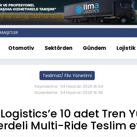
ANŞETLER
Otomotiv
Sektörden
Gündem
Lojistik
Teslimat/ Filo Yönetimi
Yayınlanma : 04 Haziran 2026 16:34
Düzenleme : 04 Haziran 2026 16:38
Logistics’e 10 adet Tren Y
erdeli Multi-Ride Teslim et