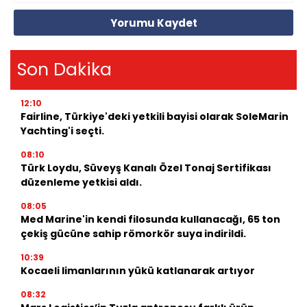
Yorumu Kaydet
Son Dakika
12:10
Fairline, Türkiye'deki yetkili bayisi olarak SoleMarin
Yachting'i seçti.
08:10
Türk Loydu, Süveyş Kanalı Özel Tonaj Sertifikası
düzenleme yetkisi aldı.
08:05
Med Marine'in kendi filosunda kullanacağı, 65 ton
çekiş gücüne sahip römorkör suya indirildi.
10:39
Kocaeli limanlarının yükü katlanarak artıyor
08:32