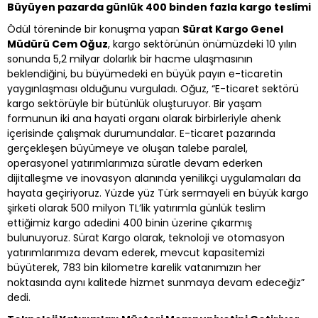
Büyüyen pazarda günlük 400 binden fazla kargo teslimi
Ödül töreninde bir konuşma yapan
Sürat Kargo Genel
Müdürü Cem Oğuz
, kargo sektörünün önümüzdeki 10 yılın
sonunda 5,2 milyar dolarlık bir hacme ulaşmasının
beklendiğini, bu büyümedeki en büyük payın e-ticaretin
yaygınlaşması olduğunu vurguladı. Oğuz, “E-ticaret sektörü
kargo sektörüyle bir bütünlük oluşturuyor. Bir yaşam
formunun iki ana hayati organı olarak birbirleriyle ahenk
içerisinde çalışmak durumundalar. E-ticaret pazarında
gerçekleşen büyümeye ve oluşan talebe paralel,
operasyonel yatırımlarımıza süratle devam ederken
dijitalleşme ve inovasyon alanında yenilikçi uygulamaları da
hayata geçiriyoruz. Yüzde yüz Türk sermayeli en büyük kargo
şirketi olarak 500 milyon TL’lik yatırımla günlük teslim
ettiğimiz kargo adedini 400 binin üzerine çıkarmış
bulunuyoruz. Sürat Kargo olarak, teknoloji ve otomasyon
yatırımlarımıza devam ederek, mevcut kapasitemizi
büyüterek, 783 bin kilometre karelik vatanımızın her
noktasında aynı kalitede hizmet sunmaya devam edeceğiz”
dedi.