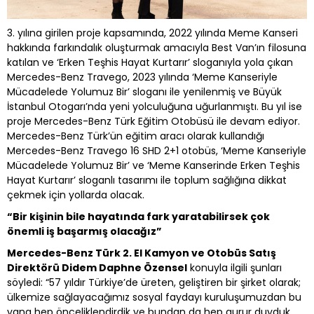
3. yılına girilen proje kapsamında, 2022 yılında Meme Kanseri
hakkında farkındalık oluşturmak amacıyla Best Van’ın filosuna
katılan ve ‘Erken Teşhis Hayat Kurtarır’ sloganıyla yola çıkan
Mercedes-Benz Travego, 2023 yılında ‘Meme Kanseriyle
Mücadelede Yolumuz Bir’ sloganı ile yenilenmiş ve Büyük
İstanbul Otogarı’nda yeni yolculuğuna uğurlanmıştı. Bu yıl ise
proje Mercedes-Benz Türk Eğitim Otobüsü ile devam ediyor.
Mercedes-Benz Türk’ün eğitim aracı olarak kullandığı
Mercedes-Benz Travego 16 SHD 2+1 otobüs, ‘Meme Kanseriyle
Mücadelede Yolumuz Bir’ ve ‘Meme Kanserinde Erken Teşhis
Hayat Kurtarır’ sloganlı tasarımı ile toplum sağlığına dikkat
çekmek için yollarda olacak.
“Bir kişinin bile hayatında fark yaratabilirsek çok
önemli iş başarmış olacağız”
Mercedes-Benz Türk 2. El Kamyon ve Otobüs Satış
Direktörü Didem Daphne Özensel
konuyla ilgili şunları
söyledi: “57 yıldır Türkiye’de üreten, geliştiren bir şirket olarak;
ülkemize sağlayacağımız sosyal faydayı kuruluşumuzdan bu
yana hep önceliklendirdik ve bundan da hep gurur duyduk.