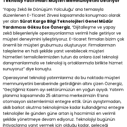
Teknoloji Yatırımları Müşteri Memnuniyetini Getiriyor
‘Yapay Zekâ ile Dönüşüm Yolculuğu’ ana temasıyla
düzenlenen E-Ticaret Zirvesi kapsamında konuşmacı olarak
yer alan
Sürat Kargo Bilgi Teknolojileri Genel Müdür
Yardımcısı Göksu Ece Öznergiz
, “Dijitalleşme ve yapay
zekâ bileşenleriyle operasyonlarımızı verimli hale getiriyor ve
müşteri deneyimini iyileştiriyoruz. E-ticaret firmaları bizim çok
önemli bir müşteri grubumuzu oluşturuyor. Firmalarımızın
taleplerine en hızlı şekilde yanıt verebilecek müşteri
hizmetleri temsilcilerimizden tutun da onlara özel teknoloji
danışmanlarımızla ve teknoloji iş ortaklarımızla birlikte hizmet
sunuyoruz” diye konuştu.
Operasyonel teknoloji yatırımlarımız da bu noktada müşteri
memnuniyetini beraberinde getirdiğinin altını çizen Öznergiz,
“Geçtiğimiz Kasım ayı sektörümüzün en yoğun ayıydı. Yatırım
planımız kapsamında 25 aktarma merkezimizin 6’sına
otomasyon sistemlerimizi entegre ettik. Ürün ayrıştırmadan,
akıllı barkot okutma teknolojimize kadar kullandığımız entegre
teknolojiler ile günden güne artan iş hacmimizi en verimli
şekilde yönetmeye devam ediyoruz. Teknolojiyi bugünün
ihtiyaçlarına yanıt vermek için olduğu kadar, geleceği