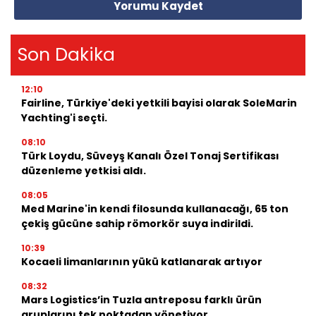
Yorumu Kaydet
Son Dakika
12:10
Fairline, Türkiye'deki yetkili bayisi olarak SoleMarin
Yachting'i seçti.
08:10
Türk Loydu, Süveyş Kanalı Özel Tonaj Sertifikası
düzenleme yetkisi aldı.
08:05
Med Marine'in kendi filosunda kullanacağı, 65 ton
çekiş gücüne sahip römorkör suya indirildi.
10:39
Kocaeli limanlarının yükü katlanarak artıyor
08:32
Mars Logistics’in Tuzla antreposu farklı ürün
gruplarını tek noktadan yönetiyor