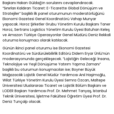
Başkanı Hakan Güldağ’ın sorularını cevaplandıracak.
“Sınırları Kaldıran Ticaret: E-Ticarette Global Dönüşüm ve
Stratejiler” başlıklı ilk panel oturumunun moderatörlüğünü
Ekonomi Gazetesi Genel Koordinatörü Vahap Munyar
yapacak. Horoz Şirketler Grubu Yönetim Kurulu Başkanı Taner
Horoz, Sertrans Logistics Yönetim Kurulu Üyesi Batuhan Keleş
ve Amazon Türkiye Operasyonlar Genel Müdürü Deniz Rekkali
oturuma konuşmacı olarak katılacak.
Günün ikinci panel oturumu ise Ekonomi Gazetesi
Koordinatörü ve Sürdürülebilirlik Editörü Didem Eryar Ünlü’nün
moderasyonunda gerçekleşecek. “Lojistiğin Geleceği: İnsana,
Teknolojiye ve Yeşil Dönüşüme Yatırım Yapma Zamanı”
başlıklı bu oturumun konuşmacıları ise; Boyner Büyük
Mağazacılık Lojistik Genel Müdür Yardımcısı Anıl Haşimoğlu,
Wilat Türkiye Yönetim Kurulu Üyesi Semra Özcan, Maltepe
Üniversitesi Uluslararası Ticaret ve Lojistik Bölüm Başkanı ve
LODER Başkan Yardımcısı Prof. Dr. Mehmet Tanyaş, İstanbul
Teknik Üniversitesi, İşletme Fakültesi Öğretim Üyesi Prof. Dr.
Deniz Tunçalp olacak.