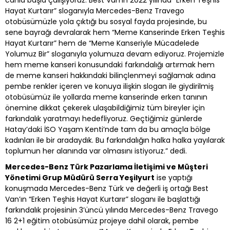
canla başla çalışıyoruz. Best Van’ın 2022 yılında “Erken Teşhis
Hayat Kurtarır” sloganıyla Mercedes-Benz Travego
otobüsümüzle yola çıktığı bu sosyal fayda projesinde, bu
sene bayrağı devralarak hem “Meme Kanserinde Erken Teşhis
Hayat Kurtarır” hem de “Meme Kanseriyle Mücadelede
Yolumuz Bir” sloganıyla yolumuza devam ediyoruz. Projemizle
hem meme kanseri konusundaki farkındalığı artırmak hem
de meme kanseri hakkındaki bilinçlenmeyi sağlamak adına
pembe renkler içeren ve konuya ilişkin slogan ile giydirilmiş
otobüsümüz ile yollarda meme kanserinde erken tanının
önemine dikkat çekerek ulaşabildiğimiz tüm bireyler için
farkındalık yaratmayı hedefliyoruz. Geçtiğimiz günlerde
Hatay’daki İSO Yaşam Kenti’nde tam da bu amaçla bölge
kadınları ile bir aradaydık. Bu farkındalığın halka halka yayılarak
toplumun her alanında var olmasını istiyoruz.” dedi.
Mercedes-Benz Türk Pazarlama İletişimi ve Müşteri
Yönetimi Grup Müdürü Serra Yeşilyurt
ise yaptığı
konuşmada Mercedes-Benz Türk ve değerli iş ortağı Best
Van’ın “Erken Teşhis Hayat Kurtarır” sloganı ile başlattığı
farkındalık projesinin 3’üncü yılında Mercedes-Benz Travego
16 2+1 eğitim otobüsümüz projeye dahil olarak, pembe