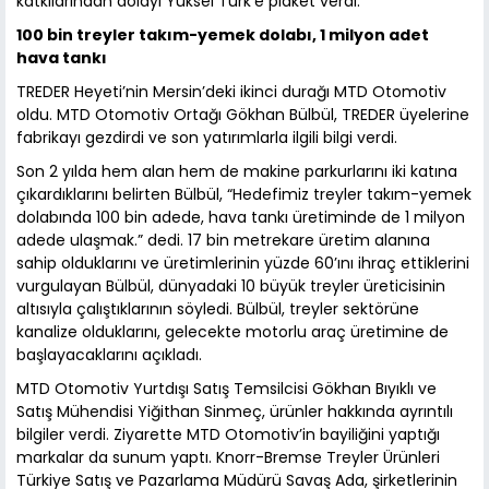
katkılarından dolayı Yüksel Türk’e plaket verdi.
100 bin treyler takım-yemek dolabı, 1 milyon adet
hava tankı
TREDER Heyeti’nin Mersin’deki ikinci durağı MTD Otomotiv
oldu. MTD Otomotiv Ortağı Gökhan Bülbül, TREDER üyelerine
fabrikayı gezdirdi ve son yatırımlarla ilgili bilgi verdi.
Son 2 yılda hem alan hem de makine parkurlarını iki katına
çıkardıklarını belirten Bülbül, “Hedefimiz treyler takım-yemek
dolabında 100 bin adede, hava tankı üretiminde de 1 milyon
adede ulaşmak.” dedi. 17 bin metrekare üretim alanına
sahip olduklarını ve üretimlerinin yüzde 60’ını ihraç ettiklerini
vurgulayan Bülbül, dünyadaki 10 büyük treyler üreticisinin
altısıyla çalıştıklarının söyledi. Bülbül, treyler sektörüne
kanalize olduklarını, gelecekte motorlu araç üretimine de
başlayacaklarını açıkladı.
MTD Otomotiv Yurtdışı Satış Temsilcisi Gökhan Bıyıklı ve
Satış Mühendisi Yiğithan Sinmeç, ürünler hakkında ayrıntılı
bilgiler verdi. Ziyarette MTD Otomotiv’in bayiliğini yaptığı
markalar da sunum yaptı. Knorr-Bremse Treyler Ürünleri
Türkiye Satış ve Pazarlama Müdürü Savaş Ada, şirketlerinin