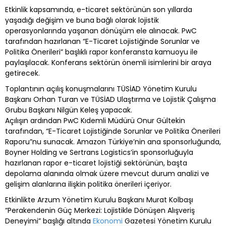
Etkinlik kapsamında, e-ticaret sektörünün son yıllarda
yaşadığı değişim ve buna bağlı olarak lojistik
operasyonlarında yaşanan dönüşüm ele alınacak. PwC
tarafından hazırlanan “E-Ticaret Lojistiğinde Sorunlar ve
Politika Önerileri” başlıklı rapor konferansta kamuoyu ile
paylaşılacak. Konferans sektörün önemli isimlerini bir araya
getirecek.
Toplantının açılış konuşmalarını TÜSİAD Yönetim Kurulu
Başkanı Orhan Turan ve TÜSİAD Ulaştırma ve Lojistik Çalışma
Grubu Başkanı Nilgün Keleş yapacak.
Açılışın ardından PwC Kıdemli Müdürü Onur Gültekin
tarafından, “E-Ticaret Lojistiğinde Sorunlar ve Politika Önerileri
Raporu”nu sunacak. Amazon Türkiye’nin ana sponsorluğunda,
Boyner Holding ve Sertrans Logistics’in sponsorluğuyla
hazırlanan rapor e-ticaret lojistiği sektörünün, başta
depolama alanında olmak üzere mevcut durum analizi ve
gelişim alanlarına ilişkin politika önerileri içeriyor.
Etkinlikte Arzum Yönetim Kurulu Başkanı Murat Kolbaşı
“Perakendenin Güç Merkezi: Lojistikle Dönüşen Alışveriş
Deneyimi” başlığı altında
Ekonomi
Gazetesi Yönetim Kurulu