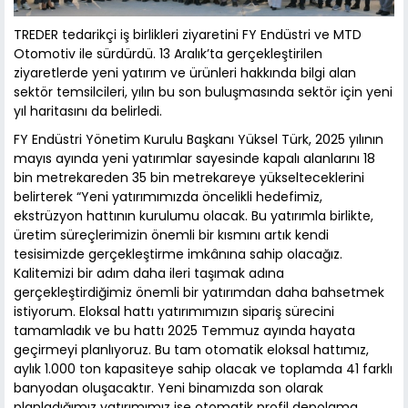
TREDER tedarikçi iş birlikleri ziyaretini FY Endüstri ve MTD
Otomotiv ile sürdürdü. 13 Aralık’ta gerçekleştirilen
ziyaretlerde yeni yatırım ve ürünleri hakkında bilgi alan
sektör temsilcileri, yılın bu son buluşmasında sektör için yeni
yıl haritasını da belirledi.
FY Endüstri Yönetim Kurulu Başkanı Yüksel Türk, 2025 yılının
mayıs ayında yeni yatırımlar sayesinde kapalı alanlarını 18
bin metrekareden 35 bin metrekareye yükselteceklerini
belirterek “Yeni yatırımımızda öncelikli hedefimiz,
ekstrüzyon hattının kurulumu olacak. Bu yatırımla birlikte,
üretim süreçlerimizin önemli bir kısmını artık kendi
tesisimizde gerçekleştirme imkânına sahip olacağız.
Kalitemizi bir adım daha ileri taşımak adına
gerçekleştirdiğimiz önemli bir yatırımdan daha bahsetmek
istiyorum. Eloksal hattı yatırımımızın sipariş sürecini
tamamladık ve bu hattı 2025 Temmuz ayında hayata
geçirmeyi planlıyoruz. Bu tam otomatik eloksal hattımız,
aylık 1.000 ton kapasiteye sahip olacak ve toplamda 41 farklı
banyodan oluşacaktır. Yeni binamızda son olarak
planladığımız yatırımımız ise otomatik profil depolama