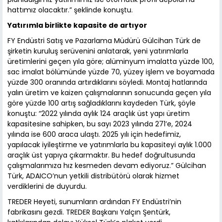
hattımız olacaktır.” şeklinde konuştu.
Yatırımla birlikte kapasite de artıyor
FY Endüstri Satış ve Pazarlama Müdürü Gülcihan Türk de
şirketin kuruluş serüvenini anlatarak, yeni yatırımlarla
üretimlerini geçen yıla göre; alüminyum imalatta yüzde 100,
sac imalat bölümünde yüzde 70, yüzey işlem ve boyamada
yüzde 300 oranında artırdıklarını söyledi. Montaj hatlarında
yalın üretim ve kaizen çalışmalarının sonucunda geçen yıla
göre yüzde 100 artış sağladıklarını kaydeden Türk, şöyle
konuştu: “2022 yılında aylık 124 araçlık üst yapı üretim
kapasitesine sahipken, bu sayı 2023 yılında 271’e, 2024
yılında ise 600 araca ulaştı. 2025 yılı için hedefimiz,
yapılacak iyileştirme ve yatırımlarla bu kapasiteyi aylık 1.000
araçlık üst yapıya çıkarmaktır. Bu hedef doğrultusunda
çalışmalarımıza hız kesmeden devam ediyoruz.” Gülcihan
Türk, ADAICO’nun yetkili distribütörü olarak hizmet
verdiklerini de duyurdu.
TREDER Heyeti, sunumların ardından FY Endüstri’nin
fabrikasını gezdi. TREDER Başkanı Yalçın Şentürk,