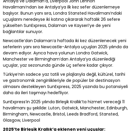
Antalya ve Dalaman’a, Liverpool John Lennon
Havalimanı’ndan ise Antalya’ya ilk kez sefer düzenlemeye
başlıyor. Bunun yanı sıra, Londra Stansted Havalimanı’ndaki
uçuşlarını neredeyse iki katına çıkararak haftalık 26 sefere
yükselten SunExpress, Dalaman ve Kayseri’ye de yeni
bağlantılar sunuyor.
Newcastle’dan Dalaman’a haftada iki kez düzenlenecek yeni
seferlerin yanı sıra Newcastle-Antalya uçuşları 2025 yılında da
devam ediyor. Ayrıca hava yolunun Londra Gatwick,
Manchester ve Birmingham’dan Antalya’ya düzenlediği
uçuşlar, yaz sezonunda günde üç sefere kadar çıkıyor.
Türkiye’nin sadece yaz tatili ve plajlarıyla değil, kültürel, tarihi
ve gastronomik zenginlikleriyle de popüler bir destinasyon
olmasını destekleyen SunExpress, 2025 yazında bu potansiyeli
daha da ileri taşımayı hedefliyor.
SunExpress’in 2025 yılında Birleşik Krallık’ta hizmet vereceği 11
havalimanı şu şekilde: Luton, Gatwick, Manchester, Edinburgh,
Birmingham, Newcastle, Bristol, Leeds Bradford, Stansted,
Glasgow, Liverpool
2025’te Birleşik Krallık’a eklenen yeni uçuşlar: