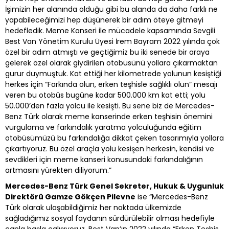
İşimizin her alanında olduğu gibi bu alanda da daha farklı ne
yapabileceğimizi hep düşünerek bir adım öteye gitmeyi
hedefledik. Meme Kanseri ile mücadele kapsamında Sevgili
Best Van Yönetim Kurulu Üyesi İrem Bayram 2022 yılında çok
özel bir adım atmıştı ve geçtiğimiz bu iki senede bir araya
gelerek özel olarak giydirilen otobüsünü yollara çıkarmaktan
gurur duymuştuk. Kat ettiği her kilometrede yolunun kesiştiği
herkes için “Farkında olun, erken teşhisle sağlıklı olun” mesajı
veren bu otobüs bugüne kadar 500.000 km kat etti; yolu
50.000’den fazla yolcu ile kesişti. Bu sene biz de Mercedes-
Benz Türk olarak meme kanserinde erken teşhisin önemini
vurgulama ve farkındalık yaratma yolculuğunda eğitim
otobüsümüzü bu farkındalığa dikkat çeken tasarımıyla yollara
çıkartıyoruz. Bu özel araçla yolu kesişen herkesin, kendisi ve
sevdikleri için meme kanseri konusundaki farkındalığının
artmasını yürekten diliyorum.”
Mercedes-Benz Türk Genel Sekreter, Hukuk & Uygunluk
Direktörü Gamze Gökçen Pilevne
ise “Mercedes-Benz
Türk olarak ulaşabildiğimiz her noktada ülkemizde
sağladığımız sosyal faydanın sürdürülebilir olması hedefiyle