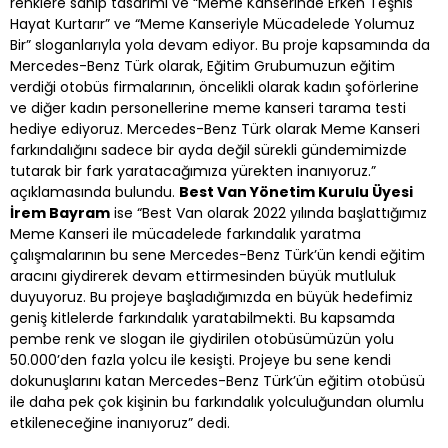
renklere sahip tasarımı ve “Meme Kanserinde Erken Teşhis
Hayat Kurtarır” ve “Meme Kanseriyle Mücadelede Yolumuz
Bir” sloganlarıyla yola devam ediyor. Bu proje kapsamında da
Mercedes-Benz Türk olarak, Eğitim Grubumuzun eğitim
verdiği otobüs firmalarının, öncelikli olarak kadın şoförlerine
ve diğer kadın personellerine meme kanseri tarama testi
hediye ediyoruz. Mercedes-Benz Türk olarak Meme Kanseri
farkındalığını sadece bir ayda değil sürekli gündemimizde
tutarak bir fark yaratacağımıza yürekten inanıyoruz.”
açıklamasında bulundu.
Best Van Yönetim Kurulu Üyesi
İrem Bayram
ise “Best Van olarak 2022 yılında başlattığımız
Meme Kanseri ile mücadelede farkındalık yaratma
çalışmalarının bu sene Mercedes-Benz Türk’ün kendi eğitim
aracını giydirerek devam ettirmesinden büyük mutluluk
duyuyoruz. Bu projeye başladığımızda en büyük hedefimiz
geniş kitlelerde farkındalık yaratabilmekti. Bu kapsamda
pembe renk ve slogan ile giydirilen otobüsümüzün yolu
50.000’den fazla yolcu ile kesişti. Projeye bu sene kendi
dokunuşlarını katan Mercedes-Benz Türk’ün eğitim otobüsü
ile daha pek çok kişinin bu farkındalık yolculuğundan olumlu
etkileneceğine inanıyoruz” dedi.