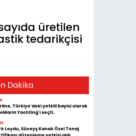
 sayıda üretilen
stik tedarikçisi
n Dakika
10
rline, Türkiye'deki yetkili bayisi olarak
eMarin Yachting'i seçti.
10
rk Loydu, Süveyş Kanalı Özel Tonaj
tifikası düzenleme yetkisi aldı.