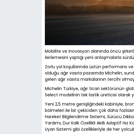
Mobilite ve inovasyon alanında öncü şirketle
ilerlemesini yaptığı yeni anlaşmalarla sürdü
Zorlu yol koşullarında üstün performans ve 
olduğu ağır vasıta pazarında Michelin, sun
gelen ağır vasıta markalarının tercihi olm
Michelin Türkiye, ağır ticari sektörünün glo
Select modelinin tek lastik üreticisi olarak 
Yeni 2,5 metre genişliğindeki kabiniyle, br
bölmeleri ile bir çekiciden çok daha fazlası
Hareket Bilgilendirme Sistemi, Sürücü Dikk
Yardımı, Dur Kalk Özellikli Akıllı Adaptif Hı
Uyarı Sistemi gibi özellikleriyle de her yolcu