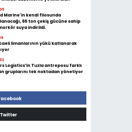
05
d Marine'in kendi filosunda
llanacağı, 65 ton çekiş gücüne sahip
orkör suya indirildi.
39
caeli limanlarının yükü katlanarak
tıyor
32
s Logistics’in Tuzla antreposu farklı
ün gruplarını tek noktadan yönetiyor
Facebook
Twitter