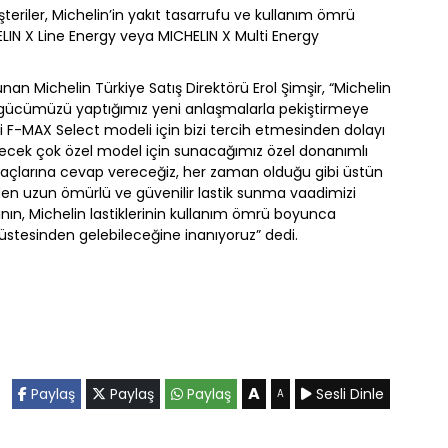
eriler, Michelin’in yakıt tasarrufu ve kullanım ömrü
N X Line Energy veya MICHELIN X Multi Energy
nan Michelin Türkiye Satış Direktörü Erol Şimşir, “Michelin
ki gücümüzü yaptığımız yeni anlaşmalarla pekiştirmeye
i F-MAX Select modeli için bizi tercih etmesinden dolayı
lecek çok özel model için sunacağımız özel donanımlı
ihtyaçlarına cevap vereceğiz, her zaman olduğu gibi üstün
n uzun ömürlü ve güvenilir lastik sunma vaadimizi
rının, Michelin lastiklerinin kullanım ömrü boyunca
stesinden gelebileceğine inanıyoruz” dedi.
A
Paylaş
Paylaş
Paylaş
Sesli Dinle
A