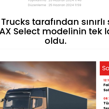
Yayınlanma : 25 Haziran 2024 11:46
Düzenleme : 25 Haziran 2024 11:59
 Trucks tarafından sınırlı
AX Select modelinin tek la
oldu.
So
12:
Fai
Sol
08:
Tü
Ser