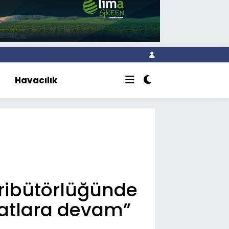
Havacılık
tribütörlüğünde
imatlara devam”