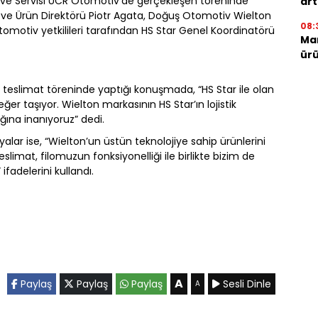
ıcı ve Servisi UCR Otomotiv’de gerçekleşen töreninde
art
 ve Ürün Direktörü Piotr Agata, Doğuş Otomotiv Wielton
08:
motiv yetkilileri tarafından HS Star Genel Koordinatörü
Mar
ürü
 teslimat töreninde yaptığı konuşmada, “HS Star ile olan
 değer taşıyor. Wielton markasının HS Star’ın lojistik
ğına inanıyoruz” dedi.
lar ise, “Wielton’un üstün teknolojiye sahip ürünlerini
imat, filomuzun fonksiyonelliği ile birlikte bizim de
fadelerini kullandı.
A
Paylaş
Paylaş
Paylaş
Sesli Dinle
A