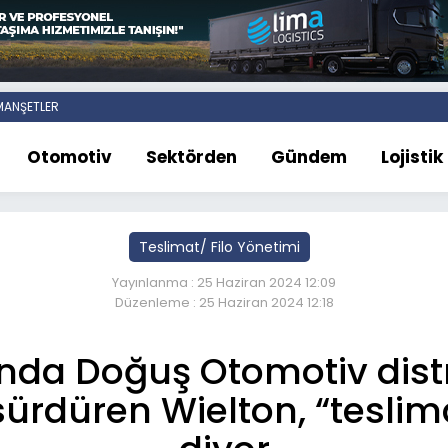
ANŞETLER
Otomotiv
Sektörden
Gündem
Lojistik
Teslimat/ Filo Yönetimi
Yayınlanma : 25 Haziran 2024 12:09
Düzenleme : 25 Haziran 2024 12:18
ında Doğuş Otomotiv dis
i sürdüren Wielton, “tesl