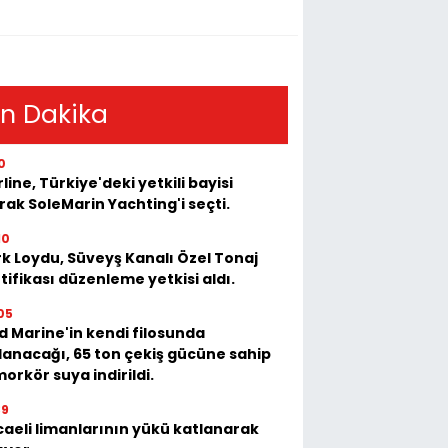
n Dakika
0
rline, Türkiye'deki yetkili bayisi
rak SoleMarin Yachting'i seçti.
10
k Loydu, Süveyş Kanalı Özel Tonaj
tifikası düzenleme yetkisi aldı.
05
 Marine'in kendi filosunda
lanacağı, 65 ton çekiş gücüne sahip
orkör suya indirildi.
39
aeli limanlarının yükü katlanarak