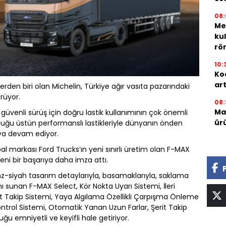
08:
Me
ku
röm
10:
Ko
ar
rden biri olan Michelin, Türkiye ağır vasıta pazarındaki
rüyor.
08:
Mar
güvenli sürüş için doğru lastik kullanımının çok önemli
ür
duğu üstün performanslı lastikleriyle dünyanın önden
aya devam ediyor.
bal markası Ford Trucks’ın yeni sınırlı üretim olan F-MAX
yeni bir başarıya daha imza attı.
onz-siyah tasarım detaylarıyla, basamaklarıyla, saklama
nı sunan F-MAX Select, Kör Nokta Uyarı Sistemi, İleri
at Takip Sistemi, Yaya Algılama Özellikli Çarpışma Önleme
z Kontrol Sistemi, Otomatik Yanan Uzun Farlar, Şerit Takip
luğu emniyetli ve keyifli hale getiriyor.