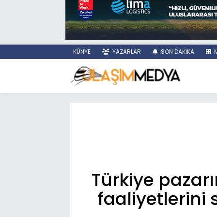
KÜNYE
YAZARLAR
SON DAKİKA
M
Türkiye pazar
faaliyetlerin