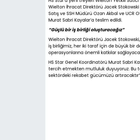
HS Star’a yeni treyleri Wielton Yetkili Sat
Wielton İhracat Direktörü Jacek Stokowski
Satış ve SSH Müdürü Ozan Akbal ve UCR Oto
Murat Sabri Kayalar’a teslim edildi.
“Güçlü bir iş birliği oluşturacağız”
Wielton İhracat Direktörü Jacek Stokowski,
iş birliğimiz, her iki taraf için de büyük bir
operasyonlarına önemli katkılar sağlayaca
HS Star Genel Koordinatörü Murat Sabri Kaya
tercih etmekten mutluluk duyuyoruz. Bu tesl
sektördeki rekabet gücümüzü artıracaktır” i