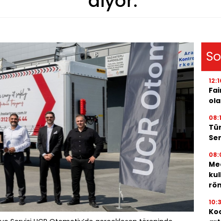
diyor.
So
12:1
Fai
ola
08:
Tür
Ser
08:
Med
kul
röm
10:
Koc