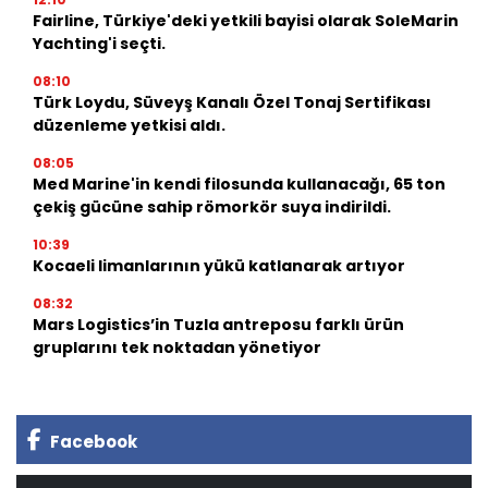
Fairline, Türkiye'deki yetkili bayisi olarak SoleMarin
Yachting'i seçti.
08:10
Türk Loydu, Süveyş Kanalı Özel Tonaj Sertifikası
düzenleme yetkisi aldı.
08:05
Med Marine'in kendi filosunda kullanacağı, 65 ton
çekiş gücüne sahip römorkör suya indirildi.
10:39
Kocaeli limanlarının yükü katlanarak artıyor
08:32
Mars Logistics’in Tuzla antreposu farklı ürün
gruplarını tek noktadan yönetiyor
Facebook