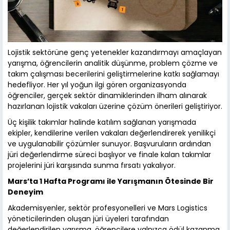
Lojistik sektörüne genç yetenekler kazandırmayı amaçlayan
yarışma, öğrencilerin analitik düşünme, problem çözme ve
takım çalışması becerilerini geliştirmelerine katkı sağlamayı
hedefliyor. Her yıl yoğun ilgi gören organizasyonda
öğrenciler, gerçek sektör dinamiklerinden ilham alınarak
hazırlanan lojistik vakaları üzerine çözüm önerileri geliştiriyor.
Üç kişilik takımlar halinde katılım sağlanan yarışmada
ekipler, kendilerine verilen vakaları değerlendirerek yenilikçi
ve uygulanabilir çözümler sunuyor. Başvuruların ardından
jüri değerlendirme süreci başlıyor ve finale kalan takımlar
projelerini jüri karşısında sunma fırsatı yakalıyor.
Mars’ta 1 Hafta Programı ile Yarışmanın Ötesinde Bir
Deneyim
Akademisyenler, sektör profesyonelleri ve Mars Logistics
yöneticilerinden oluşan jüri üyeleri tarafından
değerlendirilen yarışma, öğrencilere yalnızca ödül kazanma