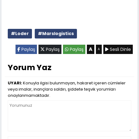
#Loder
#Marslogistics
A
Paylaş
Paylaş
Paylaş
Sesli Dinle
A
Yorum Yaz
UYARI:
Konuyla ilgisi bulunmayan, hakaret içeren cümleler
veya imalar, inançlara saldırı, şiddete teşvik yorumları
onaylanmamaktadır.