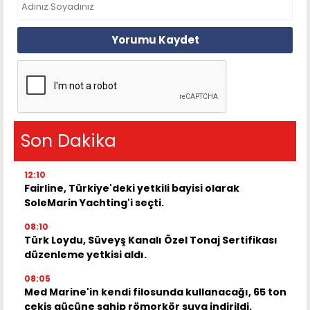
Yorumu Kaydet
Son Dakika
12:10
Fairline, Türkiye'deki yetkili bayisi olarak
SoleMarin Yachting'i seçti.
08:10
Türk Loydu, Süveyş Kanalı Özel Tonaj Sertifikası
düzenleme yetkisi aldı.
08:05
Med Marine'in kendi filosunda kullanacağı, 65 ton
çekiş gücüne sahip römorkör suya indirildi.