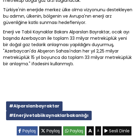
metreküp doğal gaz arzı sağlanacak.
Türkiye'nin enerjide merkez ülke olma vizyonunu destekleyen
bu adımın, ülkenin, bölgenin ve Avrupa'nın enerji arz
güvenliğine katkı sunması hedefleniyor.
Enerji ve Tabii Kaynaklar Bakanı Alparslan Bayraktar, ocak ayı
başında Azerbaycan ile toplam 33 milyar metreküplük yeni
bir doğal gaz tedarik anlaşması yapıldığını duyurmuş,
"Azerbaycan'da Abşeron Sahası'ndan her yıl 2,25 milyar
metreküplük 15 yıl boyunca da toplam 33 milyar metreküplük
bir anlaşma." ifadesini kullanmıştı.
#Alparslanbayraktar
#Enerjivetabiikaynaklarbakanlığı
A
Paylaş
Paylaş
Paylaş
Sesli Dinle
A