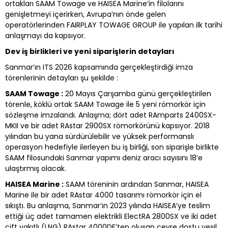
ortakları SAAM Towage ve HAISEA Marine’in filolarını
genişletmeyi içerirken, Avrupa’nın önde gelen
operatörlerinden FAIRPLAY TOWAGE GROUP ile yapılan ilk tarihi
anlaşmayı da kapsıyor.
Dev iş birlikleri ve yeni siparişlerin detayları
Sanmar’ın ITS 2026 kapsamında gerçekleştirdiği imza
törenlerinin detayları şu şekilde :
SAAM Towage :
20 Mayıs Çarşamba günü gerçekleştirilen
törenle, köklü ortak SAAM Towage ile 5 yeni römorkör için
sözleşme imzalandı. Anlaşma; dört adet RAmparts 2400SX-
MKII ve bir adet RAstar 2900SX römorkörünü kapsıyor. 2018
yılından bu yana sürdürülebilir ve yüksek performanslı
operasyon hedefiyle ilerleyen bu iş birliği, son siparişle birlikte
SAAM filosundaki Sanmar yapımı deniz aracı sayısını 18’e
ulaştırmış olacak.
HAISEA Marine :
SAAM töreninin ardından Sanmar, HAISEA
Marine ile bir adet RAstar 4000 tasarımı römorkör için el
sıkıştı. Bu anlaşma, Sanmar’ın 2023 yılında HAISEA’ye teslim
ettiği üç adet tamamen elektrikli ElectRA 2800SX ve iki adet
çift yakıtlı (LNG) RAstar 4000DF’ten oluşan çevre dostu yeşil