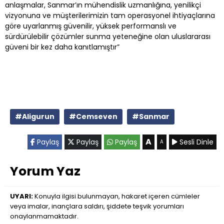
anlaşmalar, Sanmar’ın mühendislik uzmanlığına, yenilikçi
vizyonuna ve müşterilerimizin tam operasyonel ihtiyaçlarına
göre uyarlanmış güvenilir, yüksek performanslı ve
sürdürülebilir çözümler sunma yeteneğine olan uluslararası
güveni bir kez daha kanıtlamıştır”
#Aligurun
#Cemseven
#Sanmar
A
Paylaş
Paylaş
Paylaş
Sesli Dinle
A
Yorum Yaz
UYARI:
Konuyla ilgisi bulunmayan, hakaret içeren cümleler
veya imalar, inançlara saldırı, şiddete teşvik yorumları
onaylanmamaktadır.