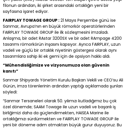
filonun ardından, iki şirket arasındaki ortaklığın yeni bir
sayfasına işaret ediyor.
FAIRPLAY TOWAGE GROUP :
21 Mayıs Perşembe günü ise
Sanmar, Avrupa’nın en büyük römorkör operatörlerinden
FAIRPLAY TOWAGE GROUP ile ilk sözleşmesini imzaladı.
Anlaşma, bir adet RAstar 3200SX ve bir adet RAmpage 4200
tasarımı römorkörün inşasını kapsıyor. Ayrıca FAIRPLAY, uzun
vadeli ve güçlü bir ortaklık niyetinin göstergesi olarak aynı
tasarımlara sahip iki ek gemi için de opsiyon hakkı aldı.
“Mühendisliğimize ve vizyonumuza olan güvenin
kanıtı”
Sanmar Shipyards Yönetim Kurulu Başkan Vekili ve CEO’su Ali
Gürün, imza törenlerinin ardından yaptığı açıklamada şunları
söyledi:
“Sanmar Tersaneleri olarak 50. yılımızı kutladığımız bu çok
özel dönemde; SAAM Towage ile uzun vadeli ve başarılı iş
birliğimizi daha da güçlendirmekten, HAISEA Marine ile
ortaklığımızı sürdürmekten ve FAIRPLAY TOWAGE GROUP ile
yeni bir döneme adım atmaktan büyük gurur duyuyoruz. Bu