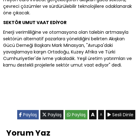
çevreci çözümler ve sürdürülebilir teknolojilere odaklanarak
öne çıkacak.
SEKTÖR UMUT VAAT EDİYOR
Enerji verimliliğine ve otomasyona olan talebin artmasıyla
sektörün alternatif pazarlara yöneldiğini belirten Akışkan
Gücü Derneği Başkanı Mark Minasyan, "Avrupa'daki
yavaşlamaya karşın Ortadoğu, Kuzey Afrika ve Türki
Cumhuriyetler'de ivme yakaladık. Yeşil üretim yatırımları ve
kamu destekli projelerle sektör umut vaat ediyor" dedi.
A
Paylaş
Paylaş
Paylaş
Sesli Dinle
A
Yorum Yaz