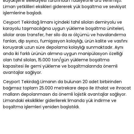
Büyükşehir Belediyesi tarafından faaliyetine ara verilmişti.
Liman yetkilileri eksikleri gidererek yük boşaltma ve sevkiyat
işlemlerine başladı.
Ceyport Tekirdağ limanı içindeki tahıl siloları demiryolu ve
karayolu taşımacılığına uygun yükleme boşaltma üniteleri,
silolar arası transfer, her silo da ısı ölçümü ve havalandırma
fanları, dip sıyırıcı, fumigasyon kolaylığı, ürün kalite ve vasfını
koruyarak uzun süre depolama kolaylığı sunmaktadır. Aynı
anda iki farklı ürünün alımına uygun manipülasyon özelliği
olan tahıl siloları, 15.000 ton/gün yükleme boşaltma
kapasitesi ile gemi yükleme ve boşaltmalarında önemli
avantajlar sağlıyor.
Ceyport Tekirdağ Limanın da bulunan 20 adet birbirinden
bağımsız toplam 25.000 metrekare depo ile ithalat ve ihracat
malların depolanmasın da önemli lojistik avantajlar sağlıyor.
Limandaki eksiklikler giderilerek limanda yük indirme ve
boşaltma işlemleri yeniden başlatıldı.