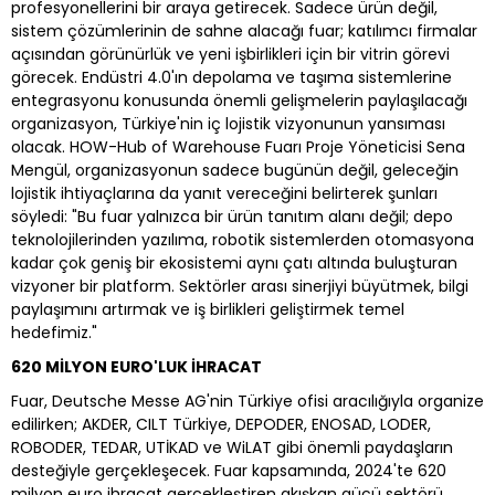
profesyonellerini bir araya getirecek. Sadece ürün değil,
sistem çözümlerinin de sahne alacağı fuar; katılımcı firmalar
açısından görünürlük ve yeni işbirlikleri için bir vitrin görevi
görecek. Endüstri 4.0'ın depolama ve taşıma sistemlerine
entegrasyonu konusunda önemli gelişmelerin paylaşılacağı
organizasyon, Türkiye'nin iç lojistik vizyonunun yansıması
olacak. HOW-Hub of Warehouse Fuarı Proje Yöneticisi Sena
Mengül, organizasyonun sadece bugünün değil, geleceğin
lojistik ihtiyaçlarına da yanıt vereceğini belirterek şunları
söyledi: "Bu fuar yalnızca bir ürün tanıtım alanı değil; depo
teknolojilerinden yazılıma, robotik sistemlerden otomasyona
kadar çok geniş bir ekosistemi aynı çatı altında buluşturan
vizyoner bir platform. Sektörler arası sinerjiyi büyütmek, bilgi
paylaşımını artırmak ve iş birlikleri geliştirmek temel
hedefimiz."
620 MİLYON EURO'LUK İHRACAT
Fuar, Deutsche Messe AG'nin Türkiye ofisi aracılığıyla organize
edilirken; AKDER, CILT Türkiye, DEPODER, ENOSAD, LODER,
ROBODER, TEDAR, UTİKAD ve WiLAT gibi önemli paydaşların
desteğiyle gerçekleşecek. Fuar kapsamında, 2024'te 620
milyon euro ihracat gerçekleştiren akışkan gücü sektörü,