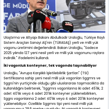
Ulaştırma ve Altyapı Bakanı Abdulkadir Uraloğlu, Türkiye Raylı
Sistem Araçları Sanayi AŞ'nin (TÜRASAŞ) yerli ve milli yük
vagonu üretimini değerlendirdi. Bakan Uraloğlu, "Sadece
2025 yılında 127 yeni nesil yerli ve milli yük vagonunu raylara
indirdik." ifadelerini kullandı.
İki vagonluk konteyner, tek vagonda taşınabiliyor
Uraloğlu, "Avrupa Karşılıklı İşletilebilirlik Şartları" (TSI)
Sertifikasına sahip yeni nesil milli yük vagonları Sggmrs ve
Sggrs'nin yurtiçinde olduğu gibi uluslararası taşımacılıkta da
kullanıldığını belirterek, "Sggmrs vagonlarına iki adet 45'lik, 2
adet 40'lık veya 4 adet 20'lik konteyner yüklenebilirken,
Sggrs vagonlarına 2 adet 40'lık veya 4 adet 20'lik konteyner
yüklenebiliyor. Özellikle Sggmrs tipi yeni nesil milli yük
vagonumuz 29,5 metre uzunluğu, iki vagonluk konteyneri