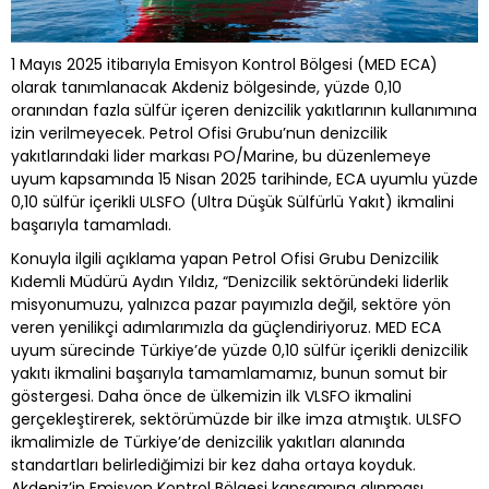
1 Mayıs 2025 itibarıyla Emisyon Kontrol Bölgesi (MED ECA)
olarak tanımlanacak Akdeniz bölgesinde, yüzde 0,10
oranından fazla sülfür içeren denizcilik yakıtlarının kullanımına
izin verilmeyecek. Petrol Ofisi Grubu’nun denizcilik
yakıtlarındaki lider markası PO/Marine, bu düzenlemeye
uyum kapsamında 15 Nisan 2025 tarihinde, ECA uyumlu yüzde
0,10 sülfür içerikli ULSFO (Ultra Düşük Sülfürlü Yakıt) ikmalini
başarıyla tamamladı.
Konuyla ilgili açıklama yapan Petrol Ofisi Grubu Denizcilik
Kıdemli Müdürü Aydın Yıldız, “Denizcilik sektöründeki liderlik
misyonumuzu, yalnızca pazar payımızla değil, sektöre yön
veren yenilikçi adımlarımızla da güçlendiriyoruz. MED ECA
uyum sürecinde Türkiye’de yüzde 0,10 sülfür içerikli denizcilik
yakıtı ikmalini başarıyla tamamlamamız, bunun somut bir
göstergesi. Daha önce de ülkemizin ilk VLSFO ikmalini
gerçekleştirerek, sektörümüzde bir ilke imza atmıştık. ULSFO
ikmalimizle de Türkiye’de denizcilik yakıtları alanında
standartları belirlediğimizi bir kez daha ortaya koyduk.
Akdeniz’in Emisyon Kontrol Bölgesi kapsamına alınması