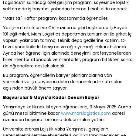
Logistics’in sunacağı özel gelişim programı sayesinde lojistik
sektöründe iş hayatını yakından tanıma fırsatı elde edecek.
“Mars’ta 1 Hafta” programı kapsamında öğrenciler;
Yazışma teknikleri ve CV hazırlama gibi başlıklarda İş Hayatı
101 eğitimleri, Mars Logistics departman tanıtımları ile şirket iç
yapısını yakından tanıma, teknik depo gezilerine katılım, C-
Level yöneticilerle tanışma ve öğle yemeği imkanı bulacak.
Ayrıca her öğrenci için alanında deneyimli profesyonellerden
birer mentor atanacak ve mentorler, program bittikten sonra
da öğrencilere destek olacak.
Bu program, öğrencilerin kariyer planlamalarına yön
vermeleri ve iş dünyasına daha donanımlı adım atmaları
açısından büyük önem taşıyor.
Başvurular 9 Mayıs'a Kadar Devam Ediyor
Yarışmaya katılmak isteyen öğrencilerin, 9 Mayıs 2025 Cuma
günü mesai bitimine kadar
www.marslogistics.com
adresi
üzerinden başvuru formunu doldurmaları yeterli.
Üniversitelerarası Lojistik Vaka Yarışması, gençlerin
yeteneklerini sergileyebilecekleri, ödül kazanabilecekleri ve