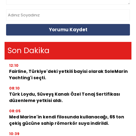
Yorumu Kaydet
Son Dakika
12:10
Fairline, Türkiye'deki yetkili bayisi olarak SoleMarin
Yachting'i seçti.
08:10
Türk Loydu, Süveyş Kanalı Özel Tonaj Sertifikası
düzenleme yetkisi aldı.
08:05
Med Marine'in kendi filosunda kullanacağı, 65 ton
çekiş gücüne sahip römorkör suya indirildi.
10:39