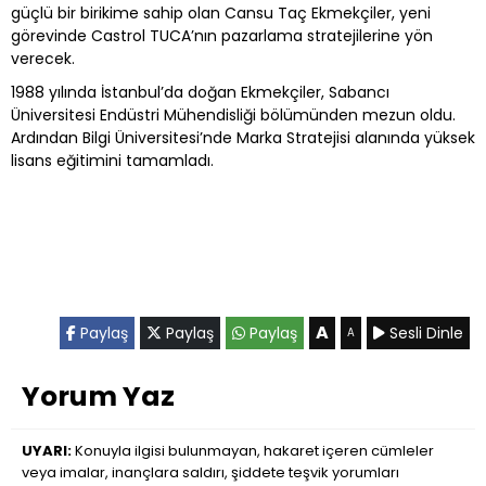
güçlü bir birikime sahip olan Cansu Taç Ekmekçiler, yeni
görevinde Castrol TUCA’nın pazarlama stratejilerine yön
verecek.
1988 yılında İstanbul’da doğan Ekmekçiler, Sabancı
Üniversitesi Endüstri Mühendisliği bölümünden mezun oldu.
Ardından Bilgi Üniversitesi’nde Marka Stratejisi alanında yüksek
lisans eğitimini tamamladı.
A
Paylaş
Paylaş
Paylaş
Sesli Dinle
A
Yorum Yaz
UYARI:
Konuyla ilgisi bulunmayan, hakaret içeren cümleler
veya imalar, inançlara saldırı, şiddete teşvik yorumları