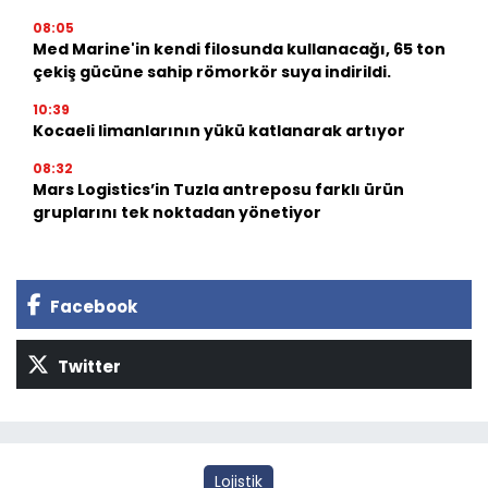
08:05
Med Marine'in kendi filosunda kullanacağı, 65 ton
çekiş gücüne sahip römorkör suya indirildi.
10:39
Kocaeli limanlarının yükü katlanarak artıyor
08:32
Mars Logistics’in Tuzla antreposu farklı ürün
gruplarını tek noktadan yönetiyor
Facebook
Twitter
Lojistik