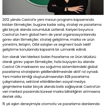
2012 yılında Castrol’e yeni mezun programı kapsamında
katılan Ekmekçiler, bugüne kadar satış, strateji ve pazarlama
gibi birçok alanda sorumluluk üstlendi. Kariyeri boyunca
Castrol’ün hem global hem de yerel organizasyonlarında
görev alan Ekmekçiler; strateji geliştirme, marka ve ürün
yönetimi, iletişim, OEM satışları ve segment bazlı teklif
geliştirme konularında kapsamlı bir uzmanlık edindi.
Son olarak Veri Merkezi Sıvıları Pazarlama ve Ürün Müdürü
olarak görev yapan Ekmekçiler, hızla büyüyen bu alanda
Castrol ON markasının sıvı soğutma sistemlerindeki global
pazarlama stratejisinin şekillendirilmesinde aktif rol oynadı.
Yeni marka kimliği oluşturulmasından B2B pazarlama
çalışmalarına, sektörel etkinliklerden sosyal medya
girişimlerine kadar birçok alanda katkı sağlayarak Castrol’ün
veri merkezi pazarında küresel marka bilinirliğinin artmasına
destek oldu.
15 yılı aşkın deneyimiyle otomotiv ve pazarlama alanlarında