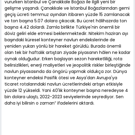
vururken İstanbul ve Çanakkale Boğazı ile ilgili yeni bir
gelişme yaşandı. Çanakkale ve İstanbul Boğazlarından gemi
geçiş ücreti temmuz ayından itibaren yüzde 15 zamlanacak
ve ton başına 5.07 dolara çıkacak. Bu ücret hâlihazırda ton
başına 4.42 dolardı. Zamla birlikte Türkiye'nin önemli bir
döviz geliri elde etmesi beklenmektedir. Nitekim haziran ayı
başındaki küresel konteyner navlun endekslerinde de
yeniden yukarı yönlü bir hareket görüldü. Burada önemli
olan tek bir haftalık artıştan ziyade piyasanın hâlen ne kadar
oynak olduğudur. Erken başlayan sezon hareketliliği, rota
belirsizlikleri, enerji maliyetleri ve jeopolitik riskler birleştiğinde
navlun piyasasında da öngörü yapmak oldukça zor. Dünya
konteyner endeksi Pasifik ötesi ve Asya'dan Avrupa'ya
ticaret rotalarındaki navlun ücretlerindeki artışın etkisiyle
yüzde 12 yükseldi. Yani 40'lık konteyner başına neredeyse 4
bin dolara ulaştı, 2022-2023 seviyelerinde seyrediyor. Sen
daha iyi bilirsin o zaman” ifadelerini aktardı.