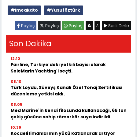
#Imeakdto
#Yusuföztürk
A
Paylaş
Paylaş
Paylaş
Sesli Dinle
A
Son Dakika
12:10
Fairline, Türkiye'deki yetkili bayisi olarak
SoleMarin Yachting'i seçti.
08:10
Türk Loydu, Süveyş Kanalı Özel Tonaj Sertifikası
düzenleme yetkisi aldı.
08:05
Med Marine'in kendi filosunda kullanacağı, 65 ton
çekiş gücüne sahip römorkör suya indirildi.
10:39
Kocaeli limanlarının yükü katlanarak artıyor