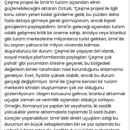
Çeşme projesi ile İzmir’in turizm açısından elinin
güçlenebileceğini aktaran Öztürk, “Çeşme projesi ile ilgili
konu zaten yeteri kadar gündeme geldi, bu yüzden daha
fazla detaya girmeye gerek görmüyorum, ancak kişisel
görüşlerimi paylaşabilirim. İzmir'in geleceği açısından turizm
odaklı gelişmesi kritik bir öneme sahip. Antalya veya İstanbul
gibi turizm merkezlerine milyonlarca turist gelirken, İzmir'de
bu sayının yalnızca bir milyon civarında kalması
düşündürücü bir durum. Çeşme'de yaşayan biri olarak,
sosyal medya platformlarında paylaşılan ‘Çeşme çok
pahalı’ gibi yorumların ötesine geçerek, bu bölgedeki
değerlerin kimler tarafından nasıl korunduğunu anlamamız
gerekiyor. Evet, fiyatlar yüksek olabilir, ancak bu durum
gerçeği değiştirmiyor. İzmir'de Çeşme benzeri bir turizm
merkezini sıfırdan oluşturmanın çok zor olduğunu
gözlemliyorum. Ulaşım konusuna gelince; İstanbul aktarmalı
uçuşlar zaman ve verimlilik açısından oldukça zorlayıcı.
Örneğin, Romanya'ya yapılan bir seyahatte, iki saatlik
yolculuklar yerine aktarmalarla toplamda 12 saati bulan
süreçler yaşanabiliyor. İzmir'deki direkt uçuşların azlığı bu
durumun en büyük sebeplerinden biri ve yaz aylarında bu