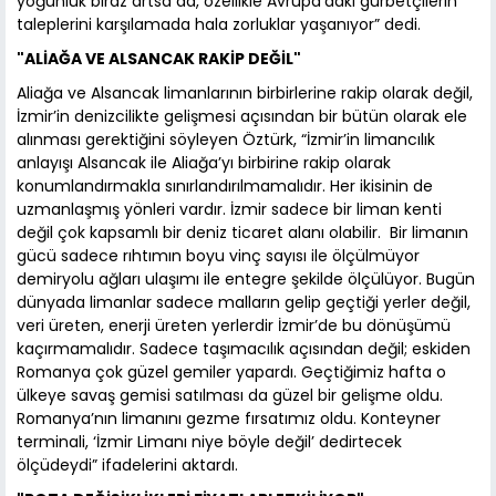
yoğunluk biraz artsa da, özellikle Avrupa'daki gurbetçilerin
taleplerini karşılamada hala zorluklar yaşanıyor” dedi.
"ALİAĞA VE ALSANCAK RAKİP DEĞİL"
Aliağa ve Alsancak limanlarının birbirlerine rakip olarak değil,
İzmir’in denizcilikte gelişmesi açısından bir bütün olarak ele
alınması gerektiğini söyleyen Öztürk, “İzmir’in limancılık
anlayışı Alsancak ile Aliağa’yı birbirine rakip olarak
konumlandırmakla sınırlandırılmamalıdır. Her ikisinin de
uzmanlaşmış yönleri vardır. İzmir sadece bir liman kenti
değil çok kapsamlı bir deniz ticaret alanı olabilir. Bir limanın
gücü sadece rıhtımın boyu vinç sayısı ile ölçülmüyor
demiryolu ağları ulaşımı ile entegre şekilde ölçülüyor. Bugün
dünyada limanlar sadece malların gelip geçtiği yerler değil,
veri üreten, enerji üreten yerlerdir İzmir’de bu dönüşümü
kaçırmamalıdır. Sadece taşımacılık açısından değil; eskiden
Romanya çok güzel gemiler yapardı. Geçtiğimiz hafta o
ülkeye savaş gemisi satılması da güzel bir gelişme oldu.
Romanya’nın limanını gezme fırsatımız oldu. Konteyner
terminali, ‘İzmir Limanı niye böyle değil’ dedirtecek
ölçüdeydi” ifadelerini aktardı.