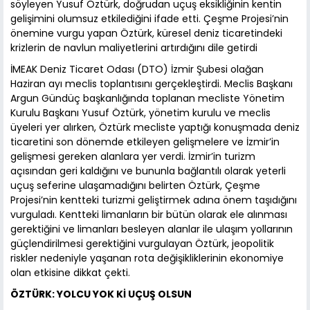
söyleyen Yusuf Öztürk, doğrudan uçuş eksikliğinin kentin
gelişimini olumsuz etkilediğini ifade etti. Çeşme Projesi’nin
önemine vurgu yapan Öztürk, küresel deniz ticaretindeki
krizlerin de navlun maliyetlerini artırdığını dile getirdi
İMEAK Deniz Ticaret Odası (DTO) İzmir Şubesi olağan
Haziran ayı meclis toplantısını gerçekleştirdi. Meclis Başkanı
Argun Gündüç başkanlığında toplanan mecliste Yönetim
Kurulu Başkanı Yusuf Öztürk, yönetim kurulu ve meclis
üyeleri yer alırken, Öztürk mecliste yaptığı konuşmada deniz
ticaretini son dönemde etkileyen gelişmelere ve İzmir’in
gelişmesi gereken alanlara yer verdi. İzmir’in turizm
açısından geri kaldığını ve bununla bağlantılı olarak yeterli
uçuş seferine ulaşamadığını belirten Öztürk, Çeşme
Projesi’nin kentteki turizmi geliştirmek adına önem taşıdığını
vurguladı. Kentteki limanların bir bütün olarak ele alınması
gerektiğini ve limanları besleyen alanlar ile ulaşım yollarının
güçlendirilmesi gerektiğini vurgulayan Öztürk, jeopolitik
riskler nedeniyle yaşanan rota değişikliklerinin ekonomiye
olan etkisine dikkat çekti.
ÖZTÜRK: YOLCU YOK Kİ UÇUŞ OLSUN