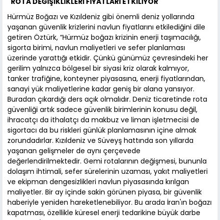
"ROTA DEĞİŞİKLİKLERİ FİYATLARI ETKİLİYOR"
Hürmüz Boğazı ve Kızıldeniz gibi önemli deniz yollarında
yaşanan güvenlik krizlerini navlun fiyatlarını etkilediğini dile
getiren Öztürk, “Hürmüz boğazı krizinin enerji taşımacılığı,
sigorta birimi, navlun maliyetleri ve sefer planlaması
üzerinde yarattığı etkidir. Çünkü günümüz çevresindeki her
gerilim yalnızca bölgesel bir siyasi kriz olarak kalmıyor,
tanker trafiğine, konteyner piyasasına, enerji fiyatlarından,
sanayi yük maliyetlerine kadar geniş bir alana yansıyor.
Buradan çıkardığı ders açık olmalıdır. Deniz ticaretinde rota
güvenliği artık sadece güvenlik birimlerinin konusu değil,
ihracatçı da ithalatçı da makbuz ve liman işletmecisi de
sigortacı da bu riskleri günlük planlamasının içine almak
zorundadırlar. Kızıldeniz ve Süveyş hattında son yıllarda
yaşanan gelişmeler de aynı çerçevede
değerlendirilmektedir. Gemi rotalarının değişmesi, bununla
dolaşım ihtimali, sefer sürelerinin uzaması, yakıt maliyetleri
ve ekipman dengesizlikleri navlun piyasasında kırılgan
maliyetler. Bir ay içinde sakin görünen piyasa, bir güvenlik
haberiyle yeniden hareketlenebiliyor. Bu arada İran'ın boğazı
kapatması, özellikle küresel enerji tedarikine büyük darbe