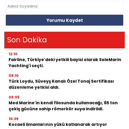
Yorumu Kaydet
Son Dakika
12:10
Fairline, Türkiye'deki yetkili bayisi olarak SoleMarin
Yachting'i seçti.
08:10
Türk Loydu, Süveyş Kanalı Özel Tonaj Sertifikası
düzenleme yetkisi aldı.
08:05
Med Marine'in kendi filosunda kullanacağı, 65 ton
çekiş gücüne sahip römorkör suya indirildi.
10:39
Kocaeli limanlarının yükü katlanarak artıyor