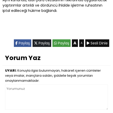
Aynı kanunda, idari para cezalarının tekrarında uygulanacak
yaptırımlar artırıldı ve dördüncü ihlalde işletme ruhsatının
iptal edileceği hükme bağlandı.
A
Paylaş
Paylaş
Paylaş
Sesli Dinle
A
Yorum Yaz
UYARI:
Konuyla ilgisi bulunmayan, hakaret içeren cümleler
veya imalar, inançlara saldırı, şiddete teşvik yorumları
onaylanmamaktadır.