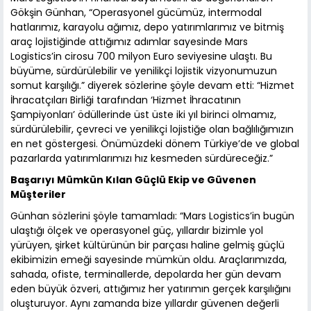
Gökşin Günhan, “Operasyonel gücümüz, intermodal
hatlarımız, karayolu ağımız, depo yatırımlarımız ve bitmiş
araç lojistiğinde attığımız adımlar sayesinde Mars
Logistics’in cirosu 700 milyon Euro seviyesine ulaştı. Bu
büyüme, sürdürülebilir ve yenilikçi lojistik vizyonumuzun
somut karşılığı.” diyerek sözlerine şöyle devam etti: “Hizmet
İhracatçıları Birliği tarafından ‘Hizmet İhracatının
Şampiyonları’ ödüllerinde üst üste iki yıl birinci olmamız,
sürdürülebilir, çevreci ve yenilikçi lojistiğe olan bağlılığımızın
en net göstergesi. Önümüzdeki dönem Türkiye’de ve global
pazarlarda yatırımlarımızı hız kesmeden sürdüreceğiz.”
Başarıyı Mümkün Kılan Güçlü Ekip ve Güvenen
Müşteriler
Günhan sözlerini şöyle tamamladı: “Mars Logistics’in bugün
ulaştığı ölçek ve operasyonel güç, yıllardır bizimle yol
yürüyen, şirket kültürünün bir parçası haline gelmiş güçlü
ekibimizin emeği sayesinde mümkün oldu. Araçlarımızda,
sahada, ofiste, terminallerde, depolarda her gün devam
eden büyük özveri, attığımız her yatırımın gerçek karşılığını
oluşturuyor. Aynı zamanda bize yıllardır güvenen değerli