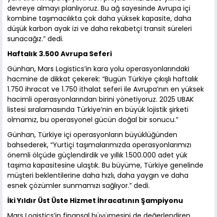
devreye almayı planlıyoruz. Bu ağ sayesinde Avrupa içi
kombine taşımacılıkta çok daha yüksek kapasite, daha
düşük karbon ayak izi ve daha rekabetçi transit süreleri
sunacağız.” dedi.
Haftalık 3.500 Avrupa Seferi
Günhan, Mars Logistics’in kara yolu operasyonlarındaki
hacmine de dikkat çekerek: “Bugün Türkiye çıkışlı haftalık
1.750 ihracat ve 1.750 ithalat seferi ile Avrupa’nın en yüksek
hacimli operasyonlarından birini yönetiyoruz. 2025 UBAK
listesi sıralamasında Türkiye’nin en büyük lojistik şirketi
olmamız, bu operasyonel gücün doğal bir sonucu.”
Günhan, Türkiye içi operasyonların büyüklüğünden
bahsederek, “Yurtiçi taşımalarımızda operasyonlarımızı
önemli ölçüde güçlendirdik ve yıllık 1.500.000 adet yük
taşıma kapasitesine ulaştık. Bu büyüme, Türkiye genelinde
müşteri beklentilerine daha hızlı, daha yaygın ve daha
esnek çözümler sunmamızı sağlıyor.” dedi.
İki Yıldır Üst Üste Hizmet İhracatının Şampiyonu
Mars Logistics’in finansal büyümesini de değerlendiren