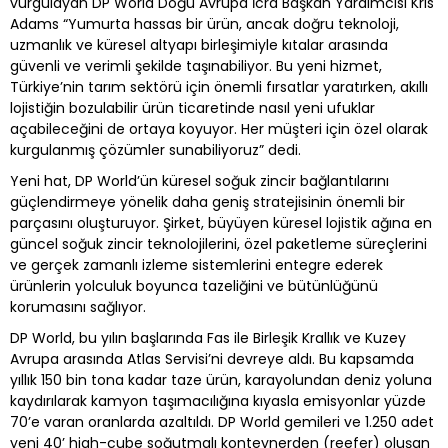
vurgulayan DP World Doğu Avrupa İcra Başkan Yardımcısı Kris
Adams “Yumurta hassas bir ürün, ancak doğru teknoloji,
uzmanlık ve küresel altyapı birleşimiyle kıtalar arasında
güvenli ve verimli şekilde taşınabiliyor. Bu yeni hizmet,
Türkiye’nin tarım sektörü için önemli fırsatlar yaratırken, akıllı
lojistiğin bozulabilir ürün ticaretinde nasıl yeni ufuklar
açabileceğini de ortaya koyuyor. Her müşteri için özel olarak
kurgulanmış çözümler sunabiliyoruz” dedi.
Yeni hat, DP World’ün küresel soğuk zincir bağlantılarını
güçlendirmeye yönelik daha geniş stratejisinin önemli bir
parçasını oluşturuyor. Şirket, büyüyen küresel lojistik ağına en
güncel soğuk zincir teknolojilerini, özel paketleme süreçlerini
ve gerçek zamanlı izleme sistemlerini entegre ederek
ürünlerin yolculuk boyunca tazeliğini ve bütünlüğünü
korumasını sağlıyor.
DP World, bu yılın başlarında Fas ile Birleşik Krallık ve Kuzey
Avrupa arasında Atlas Servisi’ni devreye aldı. Bu kapsamda
yıllık 150 bin tona kadar taze ürün, karayolundan deniz yoluna
kaydırılarak kamyon taşımacılığına kıyasla emisyonlar yüzde
70’e varan oranlarda azaltıldı. DP World gemileri ve 1.250 adet
yeni 40’ high-cube soğutmalı konteynerden (reefer) oluşan