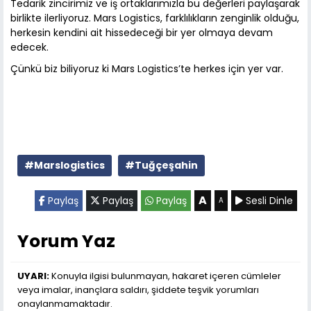
Tedarik zincirimiz ve iş ortaklarımızla bu değerleri paylaşarak
birlikte ilerliyoruz. Mars Logistics, farklılıkların zenginlik olduğu,
herkesin kendini ait hissedeceği bir yer olmaya devam
edecek.
Çünkü biz biliyoruz ki Mars Logistics’te herkes için yer var.
#Marslogistics
#Tuğçeşahin
A
Paylaş
Paylaş
Paylaş
Sesli Dinle
A
Yorum Yaz
UYARI:
Konuyla ilgisi bulunmayan, hakaret içeren cümleler
veya imalar, inançlara saldırı, şiddete teşvik yorumları
onaylanmamaktadır.