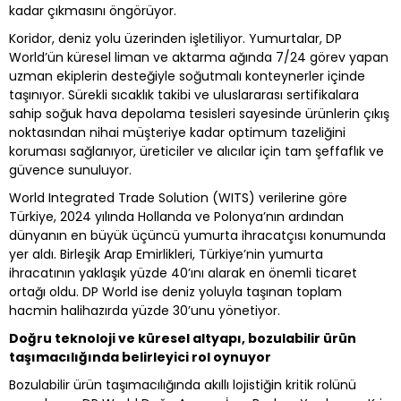
kadar çıkmasını öngörüyor.
Koridor, deniz yolu üzerinden işletiliyor. Yumurtalar, DP
World’ün küresel liman ve aktarma ağında 7/24 görev yapan
uzman ekiplerin desteğiyle soğutmalı konteynerler içinde
taşınıyor. Sürekli sıcaklık takibi ve uluslararası sertifikalara
sahip soğuk hava depolama tesisleri sayesinde ürünlerin çıkış
noktasından nihai müşteriye kadar optimum tazeliğini
koruması sağlanıyor, üreticiler ve alıcılar için tam şeffaflık ve
güvence sunuluyor.
World Integrated Trade Solution (WITS) verilerine göre
Türkiye, 2024 yılında Hollanda ve Polonya’nın ardından
dünyanın en büyük üçüncü yumurta ihracatçısı konumunda
yer aldı. Birleşik Arap Emirlikleri, Türkiye’nin yumurta
ihracatının yaklaşık yüzde 40’ını alarak en önemli ticaret
ortağı oldu. DP World ise deniz yoluyla taşınan toplam
hacmin halihazırda yüzde 30’unu yönetiyor.
Doğru teknoloji ve küresel altyapı, bozulabilir ürün
taşımacılığında belirleyici rol oynuyor
Bozulabilir ürün taşımacılığında akıllı lojistiğin kritik rolünü