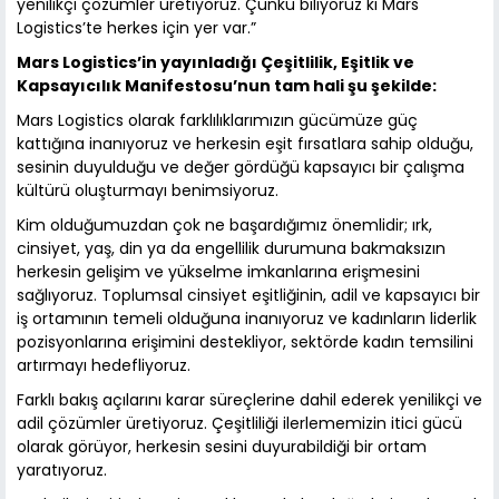
yenilikçi çözümler üretiyoruz. Çünkü biliyoruz ki Mars
Logistics’te herkes için yer var.”
Mars Logistics’in yayınladığı Çeşitlilik, Eşitlik ve
Kapsayıcılık Manifestosu’nun tam hali şu şekilde:
Mars Logistics olarak farklılıklarımızın gücümüze güç
kattığına inanıyoruz ve herkesin eşit fırsatlara sahip olduğu,
sesinin duyulduğu ve değer gördüğü kapsayıcı bir çalışma
kültürü oluşturmayı benimsiyoruz.
Kim olduğumuzdan çok ne başardığımız önemlidir; ırk,
cinsiyet, yaş, din ya da engellilik durumuna bakmaksızın
herkesin gelişim ve yükselme imkanlarına erişmesini
sağlıyoruz. Toplumsal cinsiyet eşitliğinin, adil ve kapsayıcı bir
iş ortamının temeli olduğuna inanıyoruz ve kadınların liderlik
pozisyonlarına erişimini destekliyor, sektörde kadın temsilini
artırmayı hedefliyoruz.
Farklı bakış açılarını karar süreçlerine dahil ederek yenilikçi ve
adil çözümler üretiyoruz. Çeşitliliği ilerlememizin itici gücü
olarak görüyor, herkesin sesini duyurabildiği bir ortam
yaratıyoruz.