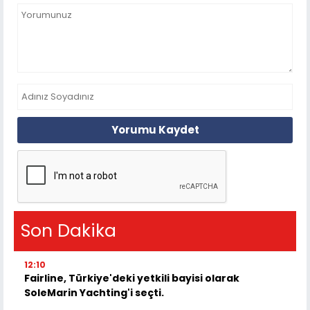
Yorumu Kaydet
Son Dakika
12:10
Fairline, Türkiye'deki yetkili bayisi olarak
SoleMarin Yachting'i seçti.