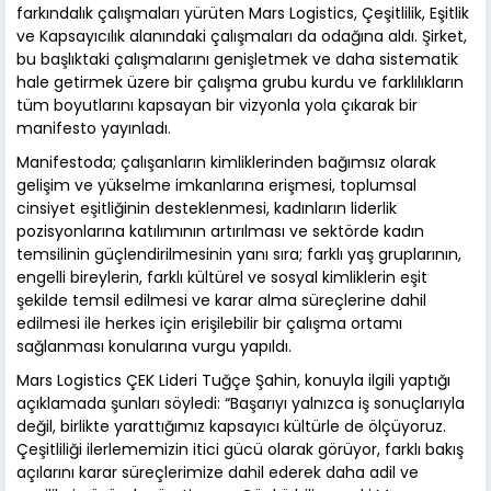
farkındalık çalışmaları yürüten Mars Logistics, Çeşitlilik, Eşitlik
ve Kapsayıcılık alanındaki çalışmaları da odağına aldı. Şirket,
bu başlıktaki çalışmalarını genişletmek ve daha sistematik
hale getirmek üzere bir çalışma grubu kurdu ve farklılıkların
tüm boyutlarını kapsayan bir vizyonla yola çıkarak bir
manifesto yayınladı.
Manifestoda; çalışanların kimliklerinden bağımsız olarak
gelişim ve yükselme imkanlarına erişmesi, toplumsal
cinsiyet eşitliğinin desteklenmesi, kadınların liderlik
pozisyonlarına katılımının artırılması ve sektörde kadın
temsilinin güçlendirilmesinin yanı sıra; farklı yaş gruplarının,
engelli bireylerin, farklı kültürel ve sosyal kimliklerin eşit
şekilde temsil edilmesi ve karar alma süreçlerine dahil
edilmesi ile herkes için erişilebilir bir çalışma ortamı
sağlanması konularına vurgu yapıldı.
Mars Logistics ÇEK Lideri Tuğçe Şahin, konuyla ilgili yaptığı
açıklamada şunları söyledi: “Başarıyı yalnızca iş sonuçlarıyla
değil, birlikte yarattığımız kapsayıcı kültürle de ölçüyoruz.
Çeşitliliği ilerlememizin itici gücü olarak görüyor, farklı bakış
açılarını karar süreçlerimize dahil ederek daha adil ve