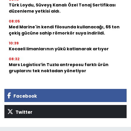
Türk Loydu, Süveyş Kanalı Özel Tonaj Sertifikası
düzenleme yetkisi aldı.
08:05
Med Marine'in kendi filosunda kullanacağı, 65 ton
çekiş gücüne sahip römorkör suya indirildi.
10:39
Kocaeli limanlarının yükü katlanarak artıyor
08:32
Mars Logistics’in Tuzla antreposu farklı ürün
gruplarını tek noktadan yönetiyor
Facebook
Twitter