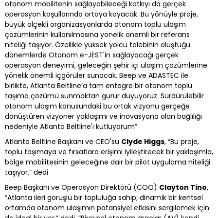
otonom mobilitenin sağlayabileceği katkıyı da gerçek
operasyon koşullarında ortaya koyacak. Bu yönüyle proje,
büyük ölçekli organizasyonlarda otonom toplu ulaşım
çözümlerinin kullanılmasına yönelik önemli bir referans
niteliği taşıyor. Özellikle yüksek yolcu talebinin oluştuğu
dönemlerde Otonom e-JEST'in sağlayacağı gerçek
operasyon deneyimi, geleceğin şehir içi ulaşım çözümlerine
yönelik önemli içgörüler sunacak. Beep ve ADASTEC ile
birlikte, Atlanta Beltline’a tam entegre bir otonom toplu
taşıma çözümü sunmaktan gurur duyuyoruz. Sürdürülebilir
otonom ulaşım konusundaki bu ortak vizyonu gerçeğe
dönüştüren vizyoner yaklaşımı ve inovasyona olan bağlılığı
nedeniyle Atlanta Beltline'ı kutluyorum”
Atlanta Beltline Başkanı ve CEO'su
Clyde Higgs
, “Bu proje,
toplu taşımaya ve fırsatlara erişimi iyileştirecek bir yaklaşımla,
bölge mobilitesinin geleceğine dair bir pilot uygulama niteliği
taşıyor.” dedi
Beep Başkanı ve Operasyon Direktörü (COO)
Clayton Tino
,
“Atlanta ileri görüşlü bir topluluğa sahip; dinamik bir kentsel
ortamda otonom ulaşımın potansiyel etkisini sergilemek için