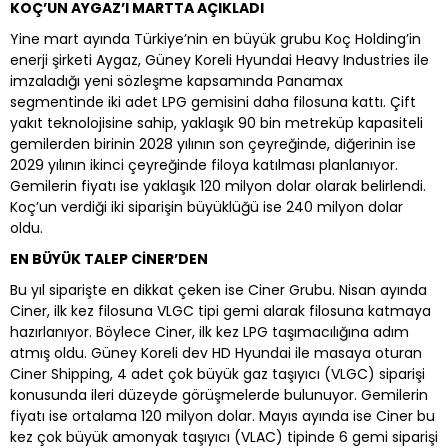
KOÇ’UN AYGAZ’I MARTTA AÇIKLADI
Yine mart ayında Türkiye’nin en büyük grubu Koç Holding’in
enerji şirketi Aygaz, Güney Koreli Hyundai Heavy Industries ile
imzaladığı yeni sözleşme kapsamında Panamax
segmentinde iki adet LPG gemisini daha filosuna kattı. Çift
yakıt teknolojisine sahip, yaklaşık 90 bin metreküp kapasiteli
gemilerden birinin 2028 yılının son çeyreğinde, diğerinin ise
2029 yılının ikinci çeyreğinde filoya katılması planlanıyor.
Gemilerin fiyatı ise yaklaşık 120 milyon dolar olarak belirlendi.
Koç’un verdiği iki siparişin büyüklüğü ise 240 milyon dolar
oldu.
EN BÜYÜK TALEP CİNER’DEN
Bu yıl siparişte en dikkat çeken ise Ciner Grubu. Nisan ayında
Ciner, ilk kez filosuna VLGC tipi gemi alarak filosuna katmaya
hazırlanıyor. Böylece Ciner, ilk kez LPG taşımacılığına adım
atmış oldu. Güney Koreli dev HD Hyundai ile masaya oturan
Ciner Shipping, 4 adet çok büyük gaz taşıyıcı (VLGC) siparişi
konusunda ileri düzeyde görüşmelerde bulunuyor. Gemilerin
fiyatı ise ortalama 120 milyon dolar. Mayıs ayında ise Ciner bu
kez çok büyük amonyak taşıyıcı (VLAC) tipinde 6 gemi siparişi