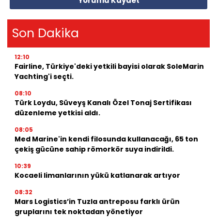
Yorumu Kaydet
Son Dakika
12:10
Fairline, Türkiye'deki yetkili bayisi olarak SoleMarin
Yachting'i seçti.
08:10
Türk Loydu, Süveyş Kanalı Özel Tonaj Sertifikası
düzenleme yetkisi aldı.
08:05
Med Marine'in kendi filosunda kullanacağı, 65 ton
çekiş gücüne sahip römorkör suya indirildi.
10:39
Kocaeli limanlarının yükü katlanarak artıyor
08:32
Mars Logistics’in Tuzla antreposu farklı ürün
gruplarını tek noktadan yönetiyor