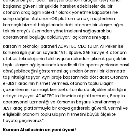
de ideal bir yer,” dedi. “Bireysel otonom araçlar (AV) kendi
başlarına güvenli bir şekilde hareket edebilseler de, bir
otonom araç ağını kolektif olarak yönetme kapasitesine
sahip değiller. AutonomOS platformumuz, müşterilerin
karmaşık hizmet bölgelerinde dahi otonom bir ulaşım ağını
tek bir arayüz üzerinden yönetmelerini sağlayarak bu
operasyonel boşluğu dolduruyor.” açıklamasını yaptı.
Karsan’ın teknoloji partneri ADASTEC CEO’su Dr. Ali Peker ise
konuyla ilgili şunları söyledi: “ATL Spoke, SAE Seviye 4 otonom
otobüs teknolojisinin tekil uygulamalardan çıkarak gerçek bir
toplu ulaşım ağı içerisinde koordineli filo operasyonlarına nasıl
dönüşebileceğini göstermesi açısından önemli bir kilometre
taşı niteliği taşıyor. Aynı proje kapsamında dört adet Otonom
e-JEST aracının hizmet vermesi, otonom toplu ulaşım
çözümlerinin karmaşık kentsel ortamlarda ölçeklenebilirliğini
ortaya koyuyor. ADASTEC’in flowride.ai platformunu, Beep’in
operasyonel uzmanlığı ve Karsan’ın başarısı kanıtlanmış e-
JEST araç platformuyla bir araya getirerek; güvenli, verimli ve
erişilebilir otonom toplu ulaşım hizmetini büyük ölçekte
hayata geçiriyoruz.”
Karsan AI ailesinin en yeni üyesi!