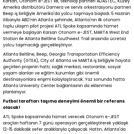
Karsan, Otonom e-JEST ile, teknoloji partneri ADASTEC, Kuzey
Amerika distribütörü Damera ve servis orkestrasyonu partneri
Beep iş birliğiyle Amerika'da yolcu taşımaya başladı. 5 Haziran
itibarıyla ABD'nin Atlanta şehrinde, Atlanta'nın ilk otonom
toplu ulaşım pilot projesi ATL Spoke kapsamında hizmet
vermeye başlayan Karsan Otonom e-JEST, MARTA West End
Station ile Atlanta Beltline Southwest Trail arasında ücretsiz
yolcu taşımacılığı gerçekleştiriyor.
Atlanta Beltline, Beep, Georgia Transportation Efficiency
Authority (GTEA), City of Atlanta ve MARTA iş birliğiyle hayata
geçirilen projenin hattı; sağlık merkezi, restoranlar, sosyal
yaşam alanları ve eğitim kurumları gibi önemli
destinasyonlara erişimi kolaylaştıracak. Yaz sonunda hatta
Atlanta University Center bağlantısının da eklenmesi
planlanıyor.
Futbol taraftarı taşıma deneyimi önemli bir referans
olacak!
ATL Spoke kapsamında hizmet verecek Otonom e-JEST
araçları haftanın 7 günü operasyon gerçekleştirerek yaklaşık
12-15 dakikalık sefer aralıklarıyla çalışacak. Hattın, Atlanta'da