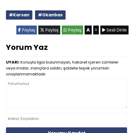
#Karsan
#Okanbas
A
Paylaş
Paylaş
Paylaş
Sesli Dinle
A
Yorum Yaz
UYARI:
Konuyla ilgisi bulunmayan, hakaret içeren cümleler
veya imalar, inançlara saldırı, şiddete teşvik yorumları
onaylanmamaktadır.