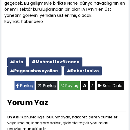
geçecek. Bu gelişmeyle birlikte Nane, dünya havacılığının en
önemli sektör kuruluşlarından biri olan IATA’nın en üst
yönetim görevini yeniden üstlenmiş olacak.
Kaynak: haber.aero
#Iata
#Mehmettevfiknane
#Pegasushavayolları
#Robertoalvo
A
Paylaş
Paylaş
Paylaş
Sesli Dinle
A
Yorum Yaz
UYARI:
Konuyla ilgisi bulunmayan, hakaret içeren cümleler
veya imalar, inançlara saldırı, şiddete teşvik yorumları
onaylanmamaktadır.