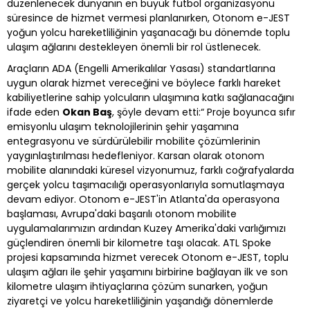
düzenlenecek dünyanın en büyük futbol organizasyonu
süresince de hizmet vermesi planlanırken, Otonom e-JEST
yoğun yolcu hareketliliğinin yaşanacağı bu dönemde toplu
ulaşım ağlarını destekleyen önemli bir rol üstlenecek.
Araçların ADA (Engelli Amerikalılar Yasası) standartlarına
uygun olarak hizmet vereceğini ve böylece farklı hareket
kabiliyetlerine sahip yolcuların ulaşımına katkı sağlanacağını
ifade eden
Okan Baş
, şöyle devam etti:“ Proje boyunca sıfır
emisyonlu ulaşım teknolojilerinin şehir yaşamına
entegrasyonu ve sürdürülebilir mobilite çözümlerinin
yaygınlaştırılması hedefleniyor. Karsan olarak otonom
mobilite alanındaki küresel vizyonumuz, farklı coğrafyalarda
gerçek yolcu taşımacılığı operasyonlarıyla somutlaşmaya
devam ediyor. Otonom e-JEST'in Atlanta'da operasyona
başlaması, Avrupa'daki başarılı otonom mobilite
uygulamalarımızın ardından Kuzey Amerika'daki varlığımızı
güçlendiren önemli bir kilometre taşı olacak. ATL Spoke
projesi kapsamında hizmet verecek Otonom e-JEST, toplu
ulaşım ağları ile şehir yaşamını birbirine bağlayan ilk ve son
kilometre ulaşım ihtiyaçlarına çözüm sunarken, yoğun
ziyaretçi ve yolcu hareketliliğinin yaşandığı dönemlerde