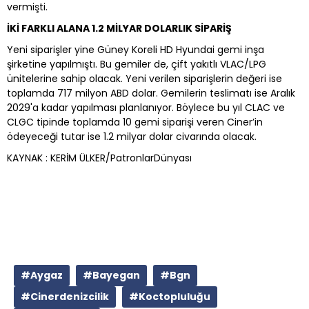
vermişti.
İKİ FARKLI ALANA 1.2 MİLYAR DOLARLIK SİPARİŞ
Yeni siparişler yine Güney Koreli HD Hyundai gemi inşa
şirketine yapılmıştı. Bu gemiler de, çift yakıtlı VLAC/LPG
ünitelerine sahip olacak. Yeni verilen siparişlerin değeri ise
toplamda 717 milyon ABD dolar. Gemilerin teslimatı ise Aralık
2029'a kadar yapılması planlanıyor. Böylece bu yıl CLAC ve
CLGC tipinde toplamda 10 gemi siparişi veren Ciner’in
ödeyeceği tutar ise 1.2 milyar dolar civarında olacak.
KAYNAK : KERİM ÜLKER/PatronlarDünyası
#Aygaz
#Bayegan
#Bgn
#Cinerdenizcilik
#Koctopluluğu