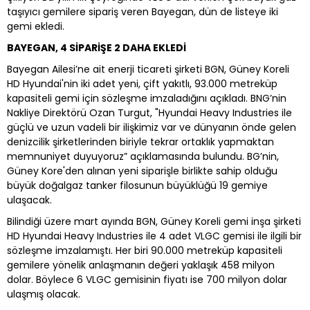
taşıyıcı gemilere sipariş veren Bayegan, dün de listeye iki
gemi ekledi.
BAYEGAN, 4 SİPARİŞE 2 DAHA EKLEDİ
Bayegan Ailesi’ne ait enerji ticareti şirketi BGN, Güney Koreli
HD Hyundai'nin iki adet yeni, çift yakıtlı, 93.000 metreküp
kapasiteli gemi için sözleşme imzaladığını açıkladı. BNG’nin
Nakliye Direktörü Ozan Turgut, "Hyundai Heavy Industries ile
güçlü ve uzun vadeli bir ilişkimiz var ve dünyanın önde gelen
denizcilik şirketlerinden biriyle tekrar ortaklık yapmaktan
memnuniyet duyuyoruz” açıklamasında bulundu. BG’nin,
Güney Kore'den alınan yeni siparişle birlikte sahip olduğu
büyük doğalgaz tanker filosunun büyüklüğü 19 gemiye
ulaşacak.
Bilindiği üzere mart ayında BGN, Güney Koreli gemi inşa şirketi
HD Hyundai Heavy Industries ile 4 adet VLGC gemisi ile ilgili bir
sözleşme imzalamıştı. Her biri 90.000 metreküp kapasiteli
gemilere yönelik anlaşmanın değeri yaklaşık 458 milyon
dolar. Böylece 6 VLGC gemisinin fiyatı ise 700 milyon dolar
ulaşmış olacak.