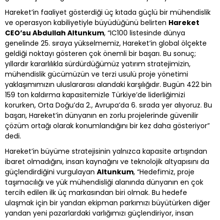
Hareket’in faaliyet gösterdiği üç kıtada güçlü bir mühendislik
ve operasyon kabiliyetiyle büyüdüğünü belirten
Hareket
CEO’su Abdullah Altunkum
, “IC100 listesinde dünya
genelinde 25. sıraya yükselmemiz, Hareket’in global ölçekte
geldiği noktayı gösteren çok önemli bir başarı. Bu sonuç;
yıllardır kararlılıkla sürdürdüğümüz yatırım stratejimizin,
mühendislik gücümüzün ve terzi usulü proje yönetimi
yaklaşımımızın uluslararası alandaki karşılığıdır. Bugün 422 bin
159 ton kaldırma kapasitemizle Türkiye’de liderliğimizi
korurken, Orta Doğu’da 2., Avrupa’da 6. sırada yer alıyoruz. Bu
başarı, Hareket’in dünyanın en zorlu projelerinde güvenilir
çözüm ortağı olarak konumlandığını bir kez daha gösteriyor”
dedi.
Hareket’in büyüme stratejisinin yalnızca kapasite artışından
ibaret olmadığını, insan kaynağını ve teknolojik altyapısını da
güçlendirdiğini vurgulayan
Altunkum
, “Hedefimiz, proje
taşımacılığı ve yük mühendisliği alanında dünyanın en çok
tercih edilen ilk üç markasından biri olmak. Bu hedefe
ulaşmak için bir yandan ekipman parkımızı büyütürken diğer
yandan yeni pazarlardaki varlığımızı güçlendiriyor, insan