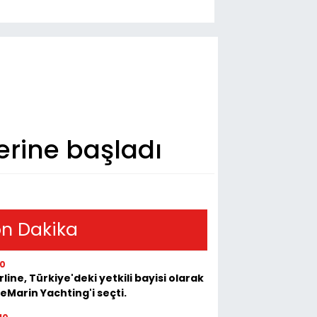
erine başladı
n Dakika
10
rline, Türkiye'deki yetkili bayisi olarak
eMarin Yachting'i seçti.