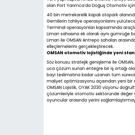
olan Port Yarımca’da Doğuş Otomotiv için
40 bin metrekarelik kapalı otopark alanın
Gemilerin tahliye operasyonlarını yürütece
Terminal operasyonları kapsamında araçları
Liman sahasına ek olarak aynı gümrüğe bağ
Liman ile OMSAN Antrepo sahaları arasında
elleçlemelerini gerçekleştirecek.
OMSAN otomotiv lojistiğinde yeni sta
Söz konusu stratejik genişleme ile OMSAN, o
uca çözüm sunan entegre bir iş ortağı ol
bayi teslimatına kadar uzanan tüm sürecin
maliyet optimizasyonu açısından yeni bir 
OMSAN Lojistik, OYAK 2030 vizyonu doğrultusu
çözümleriyle otomotiv sektöründe değer ya
oyuncular arasında yerini sağlamlaştırma