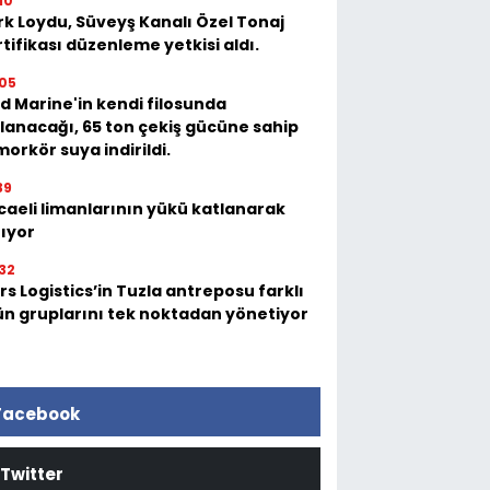
10
rk Loydu, Süveyş Kanalı Özel Tonaj
tifikası düzenleme yetkisi aldı.
05
d Marine'in kendi filosunda
llanacağı, 65 ton çekiş gücüne sahip
orkör suya indirildi.
39
caeli limanlarının yükü katlanarak
tıyor
32
s Logistics’in Tuzla antreposu farklı
ün gruplarını tek noktadan yönetiyor
Facebook
Twitter