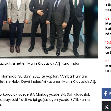
08:
Tü
Ser
08:
Me
ku
röm
10:
Ko
ar
08:
uzluk hizmetleri Marin Kılavuzluk A.Ş tarafından
Mar
ür
ıklamada, 30 Ekim 2025’te yapılan, “Ambarlı Limanı
letme Hakkı Devri İhalesi”ni kazanan Marin Kılavuzluk A.Ş.
morkörcülük yüzde 87, Markaş yüzde 84, Saf Kılavuzluk
payı teklif etti ve ipi göğüsleyen yüzde 87’lik kamu
u.