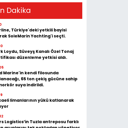
n Dakika
0
rline, Türkiye'deki yetkili bayisi
rak SoleMarin Yachting'i seçti.
10
k Loydu, Süveyş Kanalı Özel Tonaj
tifikası düzenleme yetkisi aldı.
05
 Marine'in kendi filosunda
lanacağı, 65 ton çekiş gücüne sahip
orkör suya indirildi.
39
aeli limanlarının yükü katlanarak
ıyor
32
s Logistics’in Tuzla antreposu farklı
n gruplarını tek noktadan yönetiyor