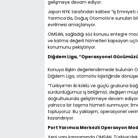
gelişmeye devam ediyor.
Japon NYK tarafından kalitesi “İş Emniyeti v
Yarımca’da, Doğuş Otomotiv’e sunulan bitm
evrilmesi amaçlanıyor.
OMSAN, sağladığı söz konusu entegre mode
ve katma değerli hizmetleri kapsayan uç
konumunu pekiştiriyor.
Diğdem Liga, “Operasyonel Gücümüzü
Konuya ilişkin değerlendirmede bulunan OM
Diğdem Liga, otomotiv lojistiğinde dönüşen 
“Türkiye’nin iki köklü ve güçlü grubuna ba
sürdürdüğümüz iş birliğimizi, değişen müşt
doğrultusunda geliştirmeye devam ediyoru
yalnızca bir taşıma hizmeti sunmuyor; lima
topluyoruz. Bu yaklaşım, operasyonel verimli
kazandırıyor.
Port Yarımca Merkezli Operasyon Mod
Yeni yapı kapsamında OMSAN, Türkiye’deki 