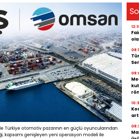
So
12:1
Fai
ola
08:
Tür
Ser
08:
Med
kul
röm
10:
Koc
art
08:
k ile Türkiye otomotiv pazarının en güçlü oyuncularından
Mar
liği, kapsamı genişleyen yeni operasyon modeli ile
ürü