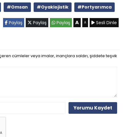
#Omsan
#Oyaklojistik
#Portyarımca
A
Paylaş
Paylaş
Paylaş
Sesli Dinle
A
eren cümleler veya imalar, inançlara saldırı, şiddete teşvik
Yorumu Kaydet