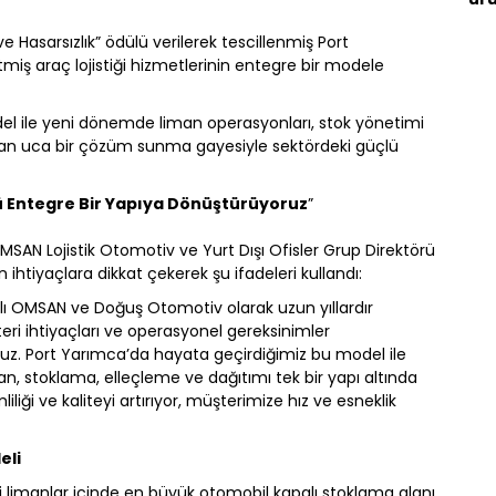
e Hasarsızlık” ödülü verilerek tescillenmiş Port
iş araç lojistiği hizmetlerinin entegre bir modele
l ile yeni dönemde liman operasyonları, stok yönetimi
tan uca bir çözüm sunma gayesiyle sektördeki güçlü
 Entegre Bir Yapıya Dönüştürüyoruz
”
SAN Lojistik Otomotiv ve Yurt Dışı Ofisler Grup Direktörü
ihtiyaçlara dikkat çekerek şu ifadeleri kullandı:
ğlı OMSAN ve Doğuş Otomotiv olarak uzun yıllardır
eri ihtiyaçları ve operasyonel gereksinimler
z. Port Yarımca’da hayata geçirdiğimiz bu model ile
n, stoklama, elleçleme ve dağıtımı tek bir yapı altında
liği ve kaliteyi artırıyor, müşterimize hız ve esneklik
eli
limanlar içinde en büyük otomobil kapalı stoklama alanı