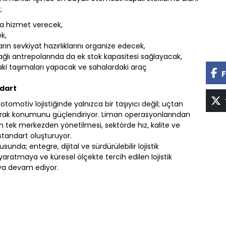
;
da hizmet verecek,
k,
n sevkiyat hazırlıklarını organize edecek,
lı antrepolarında da ek stok kapasitesi sağlayacak,
ki taşımaları yapacak ve sahalardaki araç
F
ndart
tomotiv lojistiğinde yalnızca bir taşıyıcı değil; uçtan
arak konumunu güçlendiriyor. Liman operasyonlarından
 tek merkezden yönetilmesi, sektörde hız, kalite ve
standart oluşturuyor.
nda; entegre, dijital ve sürdürülebilir lojistik
ratmaya ve küresel ölçekte tercih edilen lojistik
ya devam ediyor.