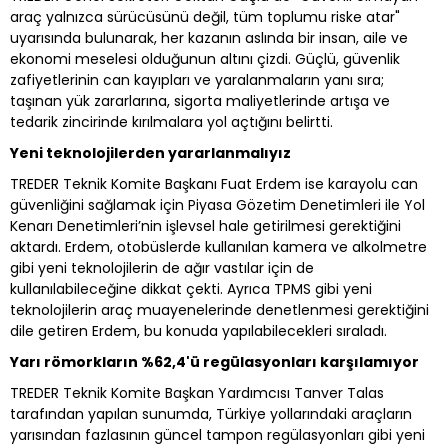
araç yalnızca sürücüsünü değil, tüm toplumu riske atar"
uyarısında bulunarak, her kazanın aslında bir insan, aile ve
ekonomi meselesi olduğunun altını çizdi. Güçlü, güvenlik
zafiyetlerinin can kayıpları ve yaralanmaların yanı sıra;
taşınan yük zararlarına, sigorta maliyetlerinde artışa ve
tedarik zincirinde kırılmalara yol açtığını belirtti.
Yeni teknolojilerden yararlanmalıyız
TREDER Teknik Komite Başkanı Fuat Erdem ise karayolu can
güvenliğini sağlamak için Piyasa Gözetim Denetimleri ile Yol
Kenarı Denetimleri’nin işlevsel hale getirilmesi gerektiğini
aktardı. Erdem, otobüslerde kullanılan kamera ve alkolmetre
gibi yeni teknolojilerin de ağır vastılar için de
kullanılabileceğine dikkat çekti. Ayrıca TPMS gibi yeni
teknolojilerin araç muayenelerinde denetlenmesi gerektiğini
dile getiren Erdem, bu konuda yapılabilecekleri sıraladı.
Yarı römorkların %62,4'ü regülasyonları karşılamıyor
TREDER Teknik Komite Başkan Yardımcısı Tanver Talas
tarafından yapılan sunumda, Türkiye yollarındaki araçların
yarısından fazlasının güncel tampon regülasyonları gibi yeni