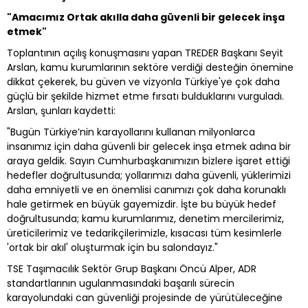
"Amacımız Ortak akılla daha güvenli bir gelecek inşa
etmek"
Toplantının açılış konuşmasını yapan TREDER Başkanı Seyit
Arslan, kamu kurumlarının sektöre verdiği desteğin önemine
dikkat çekerek, bu güven ve vizyonla Türkiye'ye çok daha
güçlü bir şekilde hizmet etme fırsatı bulduklarını vurguladı.
Arslan, şunları kaydetti:
"Bugün Türkiye’nin karayollarını kullanan milyonlarca
insanımız için daha güvenli bir gelecek inşa etmek adına bir
araya geldik. Sayın Cumhurbaşkanımızın bizlere işaret ettiği
hedefler doğrultusunda; yollarımızı daha güvenli, yüklerimizi
daha emniyetli ve en önemlisi canımızı çok daha korunaklı
hale getirmek en büyük gayemizdir. İşte bu büyük hedef
doğrultusunda; kamu kurumlarımız, denetim mercilerimiz,
üreticilerimiz ve tedarikçilerimizle, kısacası tüm kesimlerle
'ortak bir akıl' oluşturmak için bu salondayız."
TSE Taşımacılık Sektör Grup Başkanı Öncü Alper, ADR
standartlarının ugulanmasındaki başarılı sürecin
karayolundaki can güvenliği projesinde de yürütüleceğine