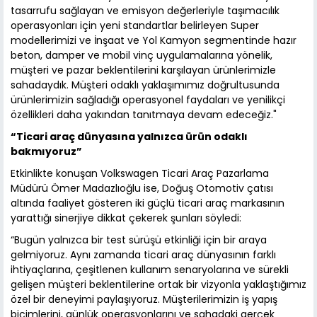
tasarrufu sağlayan ve emisyon değerleriyle taşımacılık
operasyonları için yeni standartlar belirleyen Super
modellerimizi ve İnşaat ve Yol Kamyon segmentinde hazır
beton, damper ve mobil vinç uygulamalarına yönelik,
müşteri ve pazar beklentilerini karşılayan ürünlerimizle
sahadaydık. Müşteri odaklı yaklaşımımız doğrultusunda
ürünlerimizin sağladığı operasyonel faydaları ve yenilikçi
özellikleri daha yakından tanıtmaya devam edeceğiz."
“Ticari araç dünyasına yalnızca ürün odaklı
bakmıyoruz”
Etkinlikte konuşan Volkswagen Ticari Araç Pazarlama
Müdürü Ömer Madazlıoğlu ise, Doğuş Otomotiv çatısı
altında faaliyet gösteren iki güçlü ticari araç markasının
yarattığı sinerjiye dikkat çekerek şunları söyledi:
“Bugün yalnızca bir test sürüşü etkinliği için bir araya
gelmiyoruz. Aynı zamanda ticari araç dünyasının farklı
ihtiyaçlarına, çeşitlenen kullanım senaryolarına ve sürekli
gelişen müşteri beklentilerine ortak bir vizyonla yaklaştığımız
özel bir deneyimi paylaşıyoruz. Müşterilerimizin iş yapış
biçimlerini, günlük operasyonlarını ve sahadaki gerçek