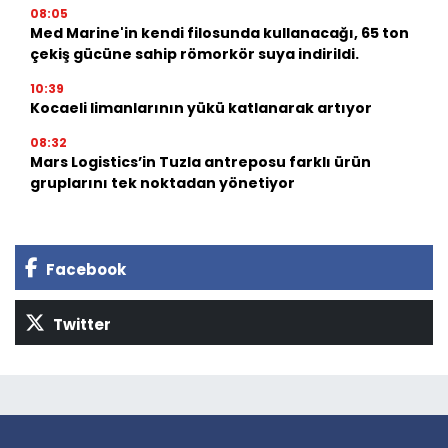
08:05
Med Marine'in kendi filosunda kullanacağı, 65 ton
çekiş gücüne sahip römorkör suya indirildi.
10:39
Kocaeli limanlarının yükü katlanarak artıyor
08:32
Mars Logistics’in Tuzla antreposu farklı ürün
gruplarını tek noktadan yönetiyor
Facebook
Twitter