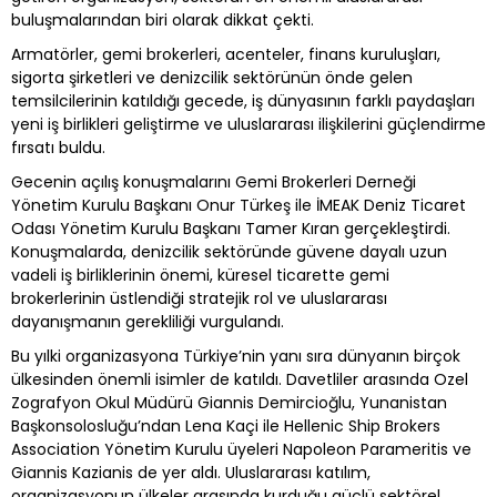
buluşmalarından biri olarak dikkat çekti.
Armatörler, gemi brokerleri, acenteler, finans kuruluşları,
sigorta şirketleri ve denizcilik sektörünün önde gelen
temsilcilerinin katıldığı gecede, iş dünyasının farklı paydaşları
yeni iş birlikleri geliştirme ve uluslararası ilişkilerini güçlendirme
fırsatı buldu.
Gecenin açılış konuşmalarını Gemi Brokerleri Derneği
Yönetim Kurulu Başkanı Onur Türkeş ile İMEAK Deniz Ticaret
Odası Yönetim Kurulu Başkanı Tamer Kıran gerçekleştirdi.
Konuşmalarda, denizcilik sektöründe güvene dayalı uzun
vadeli iş birliklerinin önemi, küresel ticarette gemi
brokerlerinin üstlendiği stratejik rol ve uluslararası
dayanışmanın gerekliliği vurgulandı.
Bu yılki organizasyona Türkiye’nin yanı sıra dünyanın birçok
ülkesinden önemli isimler de katıldı. Davetliler arasında Ozel
Zografyon Okul Müdürü Giannis Demircioğlu, Yunanistan
Başkonsolosluğu’ndan Lena Kaçi ile Hellenic Ship Brokers
Association Yönetim Kurulu üyeleri Napoleon Parameritis ve
Giannis Kazianis de yer aldı. Uluslararası katılım,
organizasyonun ülkeler arasında kurduğu güçlü sektörel