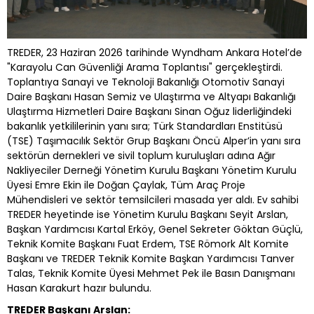
TREDER, 23 Haziran 2026 tarihinde Wyndham Ankara Hotel’de
"Karayolu Can Güvenliği Arama Toplantısı" gerçekleştirdi.
Toplantıya Sanayi ve Teknoloji Bakanlığı Otomotiv Sanayi
Daire Başkanı Hasan Semiz ve Ulaştırma ve Altyapı Bakanlığı
Ulaştırma Hizmetleri Daire Başkanı Sinan Oğuz liderliğindeki
bakanlık yetkililerinin yanı sıra; Türk Standardları Enstitüsü
(TSE) Taşımacılık Sektör Grup Başkanı Öncü Alper’in yanı sıra
sektörün dernekleri ve sivil toplum kuruluşları adına Ağır
Nakliyeciler Derneği Yönetim Kurulu Başkanı Yönetim Kurulu
Üyesi Emre Ekin ile Doğan Çaylak, Tüm Araç Proje
Mühendisleri ve sektör temsilcileri masada yer aldı. Ev sahibi
TREDER heyetinde ise Yönetim Kurulu Başkanı Seyit Arslan,
Başkan Yardımcısı Kartal Erköy, Genel Sekreter Göktan Güçlü,
Teknik Komite Başkanı Fuat Erdem, TSE Römork Alt Komite
Başkanı ve TREDER Teknik Komite Başkan Yardımcısı Tanver
Talas, Teknik Komite Üyesi Mehmet Pek ile Basın Danışmanı
Hasan Karakurt hazır bulundu.
TREDER Başkanı Arslan: