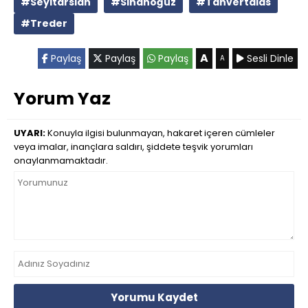
#Seyitarslan
#Sinanoğuz
#Tanvertalas
#Treder
A
Paylaş
Paylaş
Paylaş
Sesli Dinle
A
Yorum Yaz
UYARI:
Konuyla ilgisi bulunmayan, hakaret içeren cümleler
veya imalar, inançlara saldırı, şiddete teşvik yorumları
onaylanmamaktadır.
Yorumu Kaydet