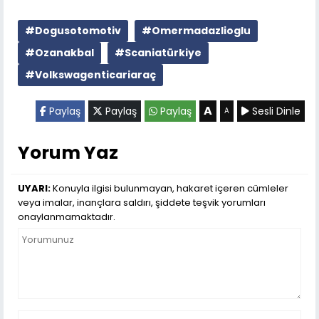
#Dogusotomotiv
#Omermadazlioglu
#Ozanakbal
#Scaniatürkiye
#Volkswagenticariaraç
A
Paylaş
Paylaş
Paylaş
Sesli Dinle
A
Yorum Yaz
UYARI:
Konuyla ilgisi bulunmayan, hakaret içeren cümleler
veya imalar, inançlara saldırı, şiddete teşvik yorumları
onaylanmamaktadır.