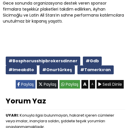
Gece sonunda organizasyona destek veren sponsor
firmalara teşekkür plaketleri takdim edilirken, Ayhan
Sicimoğlu ve Latin All Stars’ın sahne performansı katılımcılara
unutulmaz bir kapanış yaşattı.
#Bosphorusshipbrokersdinner
#Gdb
#Imeakdto
#Onurtürkeş
#Tamerkıran
A
Paylaş
Paylaş
Paylaş
Sesli Dinle
A
Yorum Yaz
UYARI:
Konuyla ilgisi bulunmayan, hakaret içeren cümleler
veya imalar, inançlara saldırı, şiddete teşvik yorumları
onaylanmamaktadır.