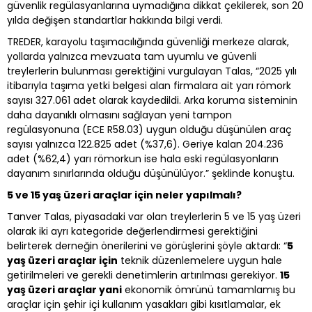
güvenlik regülasyanlarına uymadığına dikkat çekilerek, son 20
yılda değişen standartlar hakkında bilgi verdi.
TREDER, karayolu taşımacılığında güvenliği merkeze alarak,
yollarda yalnızca mevzuata tam uyumlu ve güvenli
treylerlerin bulunması gerektiğini vurgulayan Talas, “2025 yılı
itibarıyla taşıma yetki belgesi alan firmalara ait yarı römork
sayısı 327.061 adet olarak kaydedildi. Arka koruma sisteminin
daha dayanıklı olmasını sağlayan yeni tampon
regülasyonuna (ECE R58.03) uygun olduğu düşünülen araç
sayısı yalnızca 122.825 adet (%37,6). Geriye kalan 204.236
adet (%62,4) yarı römorkun ise hala eski regülasyonların
dayanım sınırlarında olduğu düşünülüyor.” şeklinde konuştu.
5 ve 15 yaş üzeri araçlar için neler yapılmalı?
Tanver Talas, piyasadaki var olan treylerlerin 5 ve 15 yaş üzeri
olarak iki ayrı kategoride değerlendirmesi gerektiğini
belirterek derneğin önerilerini ve görüşlerini şöyle aktardı: “
5
yaş üzeri araçlar için
teknik düzenlemelere uygun hale
getirilmeleri ve gerekli denetimlerin artırılması gerekiyor.
15
yaş üzeri araçlar yani
ekonomik ömrünü tamamlamış bu
araçlar için şehir içi kullanım yasakları gibi kısıtlamalar, ek