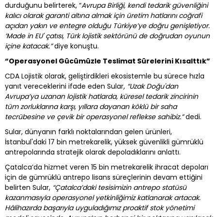
durduğunu belirterek, “
Avrupa Birliği, kendi tedarik güvenliğini
kalıcı olarak garanti altına almak için üretim hatlarını coğrafi
açıdan yakın ve entegre olduğu Türkiye’ye doğru genişletiyor.
‘Made in EU' çatısı, Türk lojistik sektörünü de doğrudan oyunun
içine katacak.”
diye konuştu.
“Operasyonel Gücümüzle Teslimat Sürelerini Kısalttık”
CDA Lojistik olarak, geliştirdikleri ekosistemle bu sürece hızla
yanıt vereceklerini ifade eden Sular,
“Uzak Doğu'dan
Avrupa’ya uzanan lojistik hatlarda, küresel tedarik zincirinin
tüm zorluklarına karşı, yıllara dayanan köklü bir saha
tecrübesine ve çevik bir operasyonel reflekse sahibiz.”
dedi.
Sular, dünyanın farklı noktalarından gelen ürünleri,
İstanbul'daki 17 bin metrekarelik, yüksek güvenlikli gümrüklü
antrepolarında stratejik olarak depoladıklarını anlattı.
Çatalca’da hizmet veren 15 bin metrekarelik ihracat depoları
için de gümrüklü antrepo lisans süreçlerinin devam ettiğini
belirten Sular,
“Çatalca’daki tesisimizin antrepo statüsü
kazanmasıyla operasyonel yetkinliğimiz katlanarak artacak.
Hâlihazırda başarıyla uyguladığımız proaktif stok yönetimi