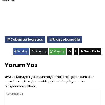
#Cobanturlogistics
#Ulaşçobanoğlu
A
Paylaş
Paylaş
Paylaş
Sesli Dinle
A
Yorum Yaz
UYARI:
Konuyla ilgisi bulunmayan, hakaret içeren cümleler
veya imalar, inançlara saldırı, şiddete teşvik yorumları
onaylanmamaktadır.