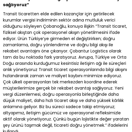
sağlıyoruz”
Transit ticaretten elde edilen kazançlar için getirilecek
kurumlar vergisi indiriminin sektör adına mutluluk verici
olduğunu söyleyen Çobanoğlu, konuya ilişkin “Transit ticaret,
fiziksel akıştan çok operasyonel akışın yönetilmesini ifade
ediyor. Ürün Türkiye’ye girmeden el değiştirirken; doğru
zamanlama, doğru yönlendirme ve doğru bilgi akışı ile
rekabet avantajını öne çıkarıyor. Çobantur Logistics olarak
tam da bu noktada fark yaratıyoruz. Avrupa, Türkiye ve Orta
Doğu arasında kurduğumuz kesintisiz iletişim ağı ile süreçleri
anlık yönetiyoruz Transit ticaret operasyonlarında bilgi akışını
hızlandırarak zaman ve maliyet kaybını minimize ediyoruz.
Çok ülkeli operasyonları tek merkezden koordine ederek
müşterilerimize gerçek bir rekabet avantajı sağlıyoruz. Yeni
vergi düzenlemesi, doğru operasyonla birleştiğinde daha
düşük maliyet, daha hızlı ticaret akışı ve daha yüksek kârlılık
anlamına geliyor. Biz bu süreci sadece takip etmiyoruz;
altyapımız, iletişim gücümüz ve operasyonel refleksimizle
aktif olarak yönetiyoruz. Çünkü bugün lojistikte değer yaratan
şey ürünü taşımak değil, ticareti doğru yönetmek.” ifadelerini
kullandı.