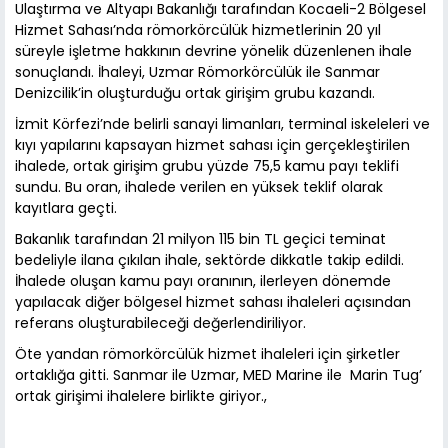
Ulaştırma ve Altyapı Bakanlığı tarafından Kocaeli-2 Bölgesel
Hizmet Sahası’nda römorkörcülük hizmetlerinin 20 yıl
süreyle işletme hakkının devrine yönelik düzenlenen ihale
sonuçlandı. İhaleyi, Uzmar Römorkörcülük ile Sanmar
Denizcilik’in oluşturduğu ortak girişim grubu kazandı.
İzmit Körfezi’nde belirli sanayi limanları, terminal iskeleleri ve
kıyı yapılarını kapsayan hizmet sahası için gerçekleştirilen
ihalede, ortak girişim grubu yüzde 75,5 kamu payı teklifi
sundu. Bu oran, ihalede verilen en yüksek teklif olarak
kayıtlara geçti.
Bakanlık tarafından 21 milyon 115 bin TL geçici teminat
bedeliyle ilana çıkılan ihale, sektörde dikkatle takip edildi.
İhalede oluşan kamu payı oranının, ilerleyen dönemde
yapılacak diğer bölgesel hizmet sahası ihaleleri açısından
referans oluşturabileceği değerlendiriliyor.
Öte yandan römorkörcülük hizmet ihaleleri için şirketler
ortaklığa gitti. Sanmar ile Uzmar, MED Marine ile Marin Tug’
ortak girişimi ihalelere birlikte giriyor.,