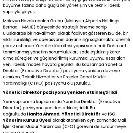
büyüme fazına daha güçlü bir yönetişim ve teknik liderlik
yapısıyla giriyor.
Malezya Havalimanları Grubu (Malaysia Airports Holdings
Berhad - MAHB) bünyesinde stratejik öneme sahip
uluslararası bir havalimanı olarak faaliyet gösteren ISG’de, bir
yıldır sürekliliği ve operasyonel dayanıklılığı sağlamakta önemli
görev üstlenen Yönetim Komitesi yapısı sona erdi. Daha net
tanımlanmış yönetim sorumlulukları, sadeleştirilmiş karar
alma süreçleri ve güçlendirilmiş kurumsal uyumu esas alan
yeni liderlik modeli hayata geçirildi. Bu kapsamda Yönetici
Direktör (Executive Director) pozisyonu yeniden devreye
alınırken, Teknik Hizmetler ve Projeler Genel Müdür
Yardımcılığı (CTPO) pozisyonu oluşturuldu.
Yönetici Direktör pozisyonu yeniden etkinleştirildi
Yeni yapılanma kapsamında Yönetici Direktör (Executive
Director) pozisyonu yeniden etkinleştirildi. Bu
doğrultuda
Hanita Ahmad,
Yönetici Direktör
ve
ISG
Yönetim Kurulu Üyesi
olarak atanırken aynı zamanda Mali
İşler Genel Müdür Yardımcısı (CFO) görevini de sürdürmeye
devam edecek.