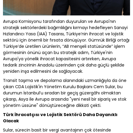
Avrupa Komisyonu tarafından duyurulan ve Avrupa'nın
stratejik sektörlerdeki bağımlılığını kırmayı hedefleyen Sanayi
Hızlandırıcı Yasa (IAA) Tasarısı, Türkiye’nin ihracat ve lojistik
sektörü için önemli bir fırsata dönüşüyor. Gümrük Birliği ortağı
Türkiye’de üretilen ürünlerin, “AB menşeli statüsünde” işlem
görmesinin önünü açan bu stratejik adım, Türkiye'nin
Avrupa'ya yönelik ihracat kapasitesini artırırken, Avrupa
tedarik zincirinin Anadolu üzerinden çok daha güçlü şekilde
yeniden inşa edilmesini de sağlayacak.
Transit taşıma ve depolama alanındaki uzmanlığıyla da öne
çıkan CDA Lojistik'in Yönetim Kurulu Başkanı Cem Sular, bu
durumun İstanbul’u sıradan bir geçiş güzergâhı olmaktan
çıkarıp, Asya ile Avrupa arasında "yeni nesil bir sipariş ve stok
yönetim üssüne" dönüştüreceğine dikkati çekti.
Türk İhracatçısı ve Lojistik Sektörü Daha Dayanıklı
Olacak
Sular, sürecin basit bir vergi avantajının çok ötesinde