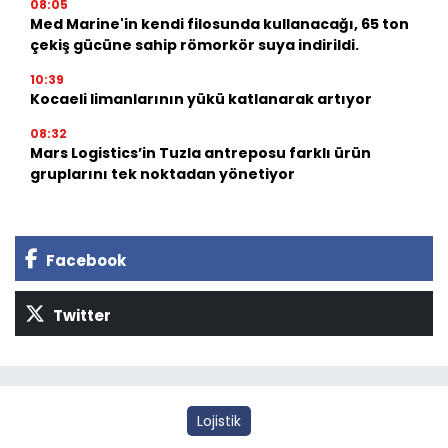
08:05
Med Marine'in kendi filosunda kullanacağı, 65 ton
çekiş gücüne sahip römorkör suya indirildi.
10:39
Kocaeli limanlarının yükü katlanarak artıyor
08:32
Mars Logistics’in Tuzla antreposu farklı ürün
gruplarını tek noktadan yönetiyor
Facebook
Twitter
Lojistik