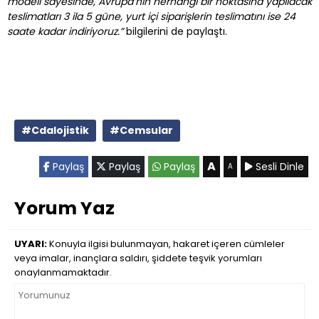
modeli sayesinde, Avrupa’nın herhangi bir noktasına yapılacak
teslimatları 3 ila 5 güne, yurt içi siparişlerin teslimatını ise 24
saate kadar indiriyoruz.”
bilgilerini de paylaştı.
#Cdalojistik
#Cemsular
A
Paylaş
Paylaş
Paylaş
Sesli Dinle
A
Yorum Yaz
UYARI:
Konuyla ilgisi bulunmayan, hakaret içeren cümleler
veya imalar, inançlara saldırı, şiddete teşvik yorumları
onaylanmamaktadır.