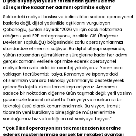
Dijital altyapıyla yükün rotasından gümrükleme
süreçlerine kadar her adımını optimize ediyor
Sektördeki maliyet baskısı ve belirsizlikleri sadece operasyonel
kaslarla değil, dijital yetkinlikle aştıklarını vurgulayan
Çobanoğlu, şunları söyledi: “2026 yılı için odak noktamıza
aldığımız yerli ERP entegrasyonu, özellikle CIS (Bağımsız
Devletler Topluluğu) bölgesindeki zorlu operasyonlarımızı
standardize etmemizi sağlıyor. Bu dijital altyapı sayesinde,
yükün rotasından gümrükleme süreçlerine kadar her adımı
gerçek zamanlı verilerle optimize ederek operasyonel
maliyetlerimizde ciddi bir avantaj yakalıyoruz. Yarım asra
yaklaşan tecrübemizi; İtalya, Romanya ve İspanya’daki
ofislerimizin yanı sıra teknoloji yatırımlarıyla destekleyerek
geleceğin lojistik ekosistemini inşa ediyoruz. Amacımız
sadece bir noktadan diğerine ürün taşımak değil; yerli yazılım
gücümüzle küresel rekabette Türkiye’yi ve markamızı bir
teknoloji üssü olarak konumlandırmak. Bu vizyon, transit
ticaretin yeni kurallarıyla birleştiğinde müşterilerimize
sunduğumuz hız ve karlılığı en üst seviyeye taşıyor.”
“Çok ülkeli operasyonları tek merkezden koordine
ederek müşterilerimize gerçek bir rekabet avantajı