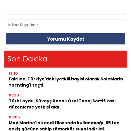
Yorumu Kaydet
Son Dakika
12:10
Fairline, Türkiye'deki yetkili bayisi olarak SoleMarin
Yachting'i seçti.
08:10
Türk Loydu, Süveyş Kanalı Özel Tonaj Sertifikası
düzenleme yetkisi aldı.
08:05
Med Marine'in kendi filosunda kullanacağı, 65 ton
çekiş gücüne sahip römorkör suya indirildi.