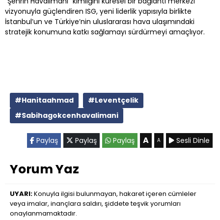
“Şehrin Havalimanı” kimliğini küresel bir bağlantı merkezi
vizyonuyla güçlendiren ISG, yeni liderlik yapısıyla birlikte
İstanbul’un ve Türkiye’nin uluslararası hava ulaşımındaki
stratejik konumuna katkı sağlamayı sürdürmeyi amaçlıyor.
#Hanitaahmad
#Leventçelik
#Sabihagokcenhavalimani
A
Paylaş
Paylaş
Paylaş
Sesli Dinle
A
Yorum Yaz
UYARI:
Konuyla ilgisi bulunmayan, hakaret içeren cümleler
veya imalar, inançlara saldırı, şiddete teşvik yorumları
onaylanmamaktadır.