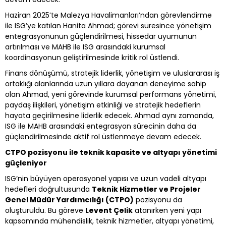
Haziran 2025’te Malezya Havalimanları’ndan görevlendirme
ile ISG’ye katılan Hanita Ahmad; görevi süresince yönetişim
entegrasyonunun güçlendirilmesi, hissedar uyumunun
artırılması ve MAHB ile ISG arasındaki kurumsal
koordinasyonun geliştirilmesinde kritik rol üstlendi.
Finans dönüşümü, stratejik liderlik, yönetişim ve uluslararası iş
ortaklığı alanlarında uzun yıllara dayanan deneyime sahip
olan Ahmad, yeni görevinde kurumsal performans yönetimi,
paydaş ilişkileri, yönetişim etkinliği ve stratejik hedeflerin
hayata geçirilmesine liderlik edecek. Ahmad aynı zamanda,
ISG ile MAHB arasındaki entegrasyon sürecinin daha da
güçlendirilmesinde aktif rol üstlenmeye devam edecek.
CTPO pozisyonu ile teknik kapasite ve altyapı yönetimi
güçleniyor
ISG’nin büyüyen operasyonel yapısı ve uzun vadeli altyapı
hedefleri doğrultusunda
Teknik Hizmetler ve Projeler
Genel Müdür Yardımcılığı (CTPO)
pozisyonu da
oluşturuldu. Bu göreve
Levent Çelik
atanırken yeni yapı
kapsamında mühendislik, teknik hizmetler, altyapı yönetimi,