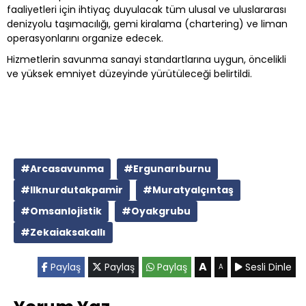
faaliyetleri için ihtiyaç duyulacak tüm ulusal ve uluslararası
denizyolu taşımacılığı, gemi kiralama (chartering) ve liman
operasyonlarını organize edecek.
Hizmetlerin savunma sanayi standartlarına uygun, öncelikli
ve yüksek emniyet düzeyinde yürütüleceği belirtildi.
#Arcasavunma
#Ergunarıburnu
#Ilknurdutakpamir
#Muratyalçıntaş
#Omsanlojistik
#Oyakgrubu
#Zekaiaksakallı
A
Paylaş
Paylaş
Paylaş
Sesli Dinle
A