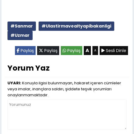
#Sanmar
#Ulastirmavealtyapibakanligi
#Uzmar
A
Paylaş
Paylaş
Paylaş
Sesli Dinle
A
Yorum Yaz
UYARI:
Konuyla ilgisi bulunmayan, hakaret içeren cümleler
veya imalar, inançlara saldırı, şiddete teşvik yorumları
onaylanmamaktadır.