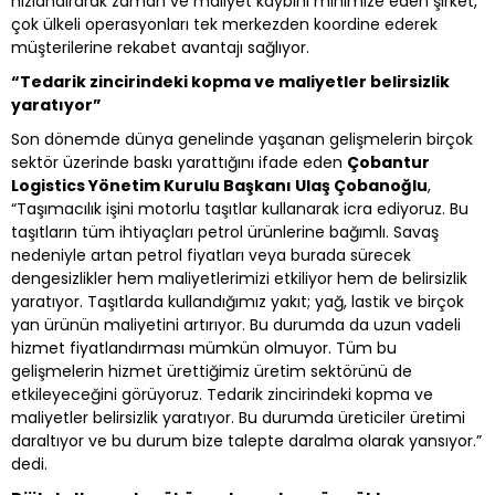
hızlandırarak zaman ve maliyet kaybını minimize eden şirket,
çok ülkeli operasyonları tek merkezden koordine ederek
müşterilerine rekabet avantajı sağlıyor.
“Tedarik zincirindeki kopma ve maliyetler belirsizlik
yaratıyor”
Son dönemde dünya genelinde yaşanan gelişmelerin birçok
sektör üzerinde baskı yarattığını ifade eden
Çobantur
Logistics Yönetim Kurulu Başkanı Ulaş Çobanoğlu
,
“Taşımacılık işini motorlu taşıtlar kullanarak icra ediyoruz. Bu
taşıtların tüm ihtiyaçları petrol ürünlerine bağımlı. Savaş
nedeniyle artan petrol fiyatları veya burada sürecek
dengesizlikler hem maliyetlerimizi etkiliyor hem de belirsizlik
yaratıyor. Taşıtlarda kullandığımız yakıt; yağ, lastik ve birçok
yan ürünün maliyetini artırıyor. Bu durumda da uzun vadeli
hizmet fiyatlandırması mümkün olmuyor. Tüm bu
gelişmelerin hizmet ürettiğimiz üretim sektörünü de
etkileyeceğini görüyoruz. Tedarik zincirindeki kopma ve
maliyetler belirsizlik yaratıyor. Bu durumda üreticiler üretimi
daraltıyor ve bu durum bize talepte daralma olarak yansıyor.”
dedi.