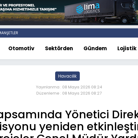
ANŞETLER
Otomotiv
Sektörden
Gündem
Lojistik
Havacılık
Yayınlanma : 08 Mayıs 2026 08:24
Düzenleme : 08 Mayıs 2026 08:27
psamında Yönetici Direk
isyonu yeniden etkinleştir