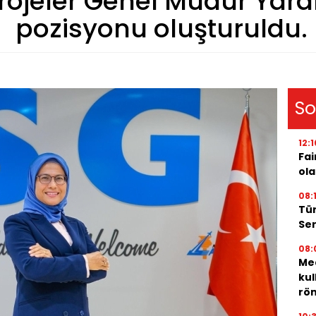
rojeler Genel Müdür Yard
pozisyonu oluşturuldu.
So
12:1
Fai
ola
08:
Tür
Ser
08:
Med
kul
röm