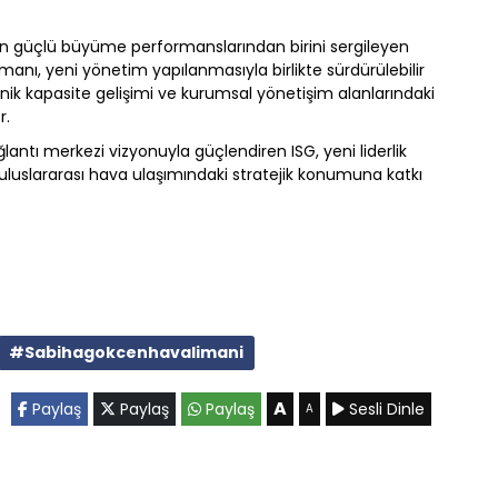
en güçlü büyüme performanslarından birini sergileyen
manı, yeni yönetim yapılanmasıyla birlikte sürdürülebilir
 kapasite gelişimi ve kurumsal yönetişim alanlarındaki
r.
ğlantı merkezi vizyonuyla güçlendiren ISG, yeni liderlik
in uluslararası hava ulaşımındaki stratejik konumuna katkı
#Sabihagokcenhavalimani
A
Paylaş
Paylaş
Paylaş
Sesli Dinle
A