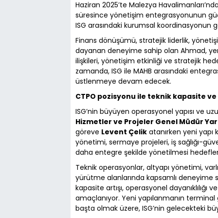
Haziran 2025’te Malezya Havalimanları’nda
süresince yönetişim entegrasyonunun güçl
ISG arasındaki kurumsal koordinasyonun geli
Finans dönüşümü, stratejik liderlik, yönetişi
dayanan deneyime sahip olan Ahmad, yen
ilişkileri, yönetişim etkinliği ve stratejik 
zamanda, ISG ile MAHB arasındaki entegras
üstlenmeye devam edecek.
CTPO pozisyonu ile teknik kapasite ve
ISG’nin büyüyen operasyonel yapısı ve uzu
Hizmetler ve Projeler Genel Müdür Yar
göreve
Levent Çelik
atanırken yeni yapı 
yönetimi, sermaye projeleri, iş sağlığı-gü
daha entegre şekilde yönetilmesi hedeflen
Teknik operasyonlar, altyapı yönetimi, var
yürütme alanlarında kapsamlı deneyime sahi
kapasite artışı, operasyonel dayanıklılığı ve
amaçlanıyor. Yeni yapılanmanın terminal ge
başta olmak üzere, ISG’nin gelecekteki bü