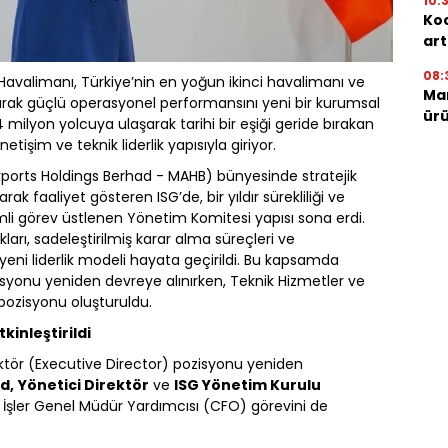
10:
Koc
art
08:
Havalimanı, Türkiye’nin en yoğun ikinci havalimanı ve
Mar
arak güçlü operasyonel performansını yeni bir kurumsal
ürü
 milyon yolcuya ulaşarak tarihi bir eşiği geride bırakan
işim ve teknik liderlik yapısıyla giriyor.
ports Holdings Berhad - MAHB) bünyesinde stratejik
k faaliyet gösteren ISG’de, bir yıldır sürekliliği ve
li görev üstlenen Yönetim Komitesi yapısı sona erdi.
rı, sadeleştirilmiş karar alma süreçleri ve
eni liderlik modeli hayata geçirildi. Bu kapsamda
isyonu yeniden devreye alınırken, Teknik Hizmetler ve
pozisyonu oluşturuldu.
kinleştirildi
tör (Executive Director) pozisyonu yeniden
d,
Yönetici Direktör
ve
ISG Yönetim Kurulu
İşler Genel Müdür Yardımcısı (CFO) görevini de