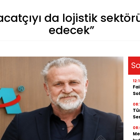
acatçıyı da lojistik sek
edecek”
So
12:
Fai
Sol
08:
Tü
Ser
08:
Me