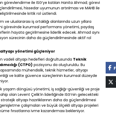
n görevlendirme ile ISG’ye katılan Hanita Ahmad; görevi
endirilmesi, hissedar uyumunun artırılması ve MAHB ile
ştirilmesinde kritik rol üstlendi.
m ve uluslararası iş ortaklığı alanlarında uzun yıllara
i görevinde kurumsal performans yönetimi, paydaş
hedeflerin hayata geçirilmesine liderlik edecek. Ahmad aynı
yon sürecinin daha da güçlendirilmesinde aktif rol
 altyapı yönetimi güçleniyor
n vadeli altyapı hedefleri doğrultusunda
Teknik
dımcılığı (CTPO)
pozisyonu da oluşturuldu. Bu
F
kapsamında mühendislik, teknik hizmetler, altyapı
venliği ve kalite güvence süreçlerinin kurumsal düzeyde
iyor.
lık yaşam döngüsü yönetimi, iş sağlığı-güvenliği ve proje
p olan Levent Çelik’in liderliğinde ISG’nin gelecekteki
 stratejik altyapı hazırlıklarının daha da güçlendirilmesi
nişletme çalışmaları ve büyük ölçekli altyapı projeleri
yüme fırsatlarına ivme kazandırması bekleniyor.