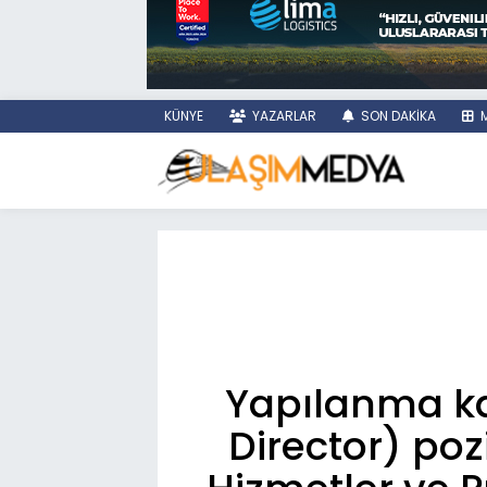
KÜNYE
YAZARLAR
SON DAKİKA
M
Yapılanma ka
Director) poz