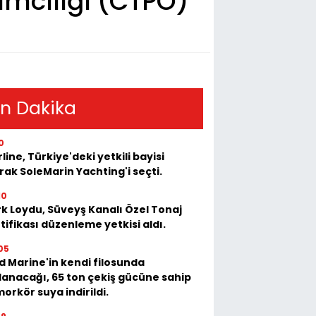
ımcılığı (CTPO)
n Dakika
0
rline, Türkiye'deki yetkili bayisi
rak SoleMarin Yachting'i seçti.
10
k Loydu, Süveyş Kanalı Özel Tonaj
tifikası düzenleme yetkisi aldı.
05
 Marine'in kendi filosunda
lanacağı, 65 ton çekiş gücüne sahip
orkör suya indirildi.