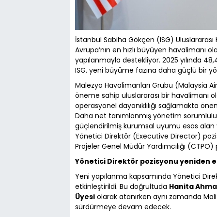
İstanbul Sabiha Gökçen (ISG) Uluslararası 
Avrupa’nın en hızlı büyüyen havalimanı ol
yapılanmayla destekliyor. 2025 yılında 48,4
ISG, yeni büyüme fazına daha güçlü bir yönet
Malezya Havalimanları Grubu (Malaysia Air
öneme sahip uluslararası bir havalimanı olara
operasyonel dayanıklılığı sağlamakta önem
Daha net tanımlanmış yönetim sorumlulukla
güçlendirilmiş kurumsal uyumu esas alan y
Yönetici Direktör (Executive Director) poz
Projeler Genel Müdür Yardımcılığı (CTPO) 
Yönetici Direktör pozisyonu yeniden et
Yeni yapılanma kapsamında Yönetici Direk
etkinleştirildi. Bu doğrultuda
Hanita Ahma
Üyesi
olarak atanırken aynı zamanda Mali 
sürdürmeye devam edecek.