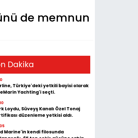
törünü de memnun
n Dakika
10
rline, Türkiye'deki yetkili bayisi olarak
eMarin Yachting'i seçti.
10
rk Loydu, Süveyş Kanalı Özel Tonaj
tifikası düzenleme yetkisi aldı.
05
d Marine'in kendi filosunda