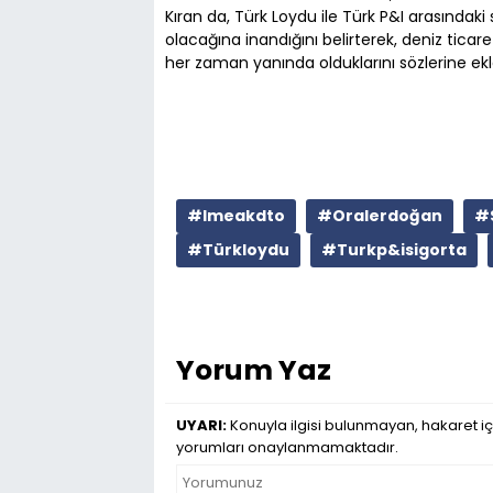
Kıran da, Türk Loydu ile Türk P&I arasındaki
olacağına inandığını belirterek, deniz ticaret 
her zaman yanında olduklarını sözlerine ekl
#Imeakdto
#Oralerdoğan
#
#Türkloydu
#Turkp&isigorta
Yorum Yaz
UYARI:
Konuyla ilgisi bulunmayan, hakaret iç
yorumları onaylanmamaktadır.