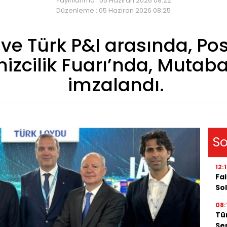
Yayınlanma : 05 Haziran 2026 08:22
Düzenleme : 05 Haziran 2026 08:25
 ve Türk P&I arasında, Po
nizcilik Fuarı’nda, Mutab
imzalandı.
So
12:
Fai
Sol
08:
Tü
Ser