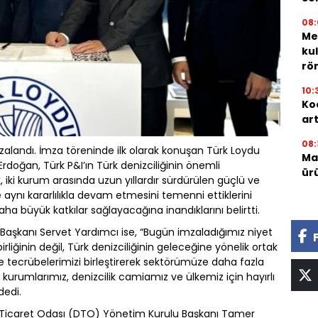
08:
Me
ku
röm
10:
Ko
ar
08:
alandı. İmza töreninde ilk olarak konuşan Türk Loydu
Mar
Erdoğan, Türk P&I’ın Türk denizciliğinin önemli
ür
, iki kurum arasında uzun yıllardır sürdürülen güçlü ve
aynı kararlılıkla devam etmesini temenni ettiklerini
daha büyük katkılar sağlayacağına inandıklarını belirtti.
Başkanı Servet Yardımcı ise, “Bugün imzaladığımız niyet
irliğinin değil, Türk denizciliğinin geleceğine yönelik ortak
ve tecrübelerimizi birleştirerek sektörümüze daha fazla
n kurumlarımız, denizcilik camiamız ve ülkemiz için hayırlı
dedi.
z Ticaret Odası (DTO) Yönetim Kurulu Başkanı Tamer