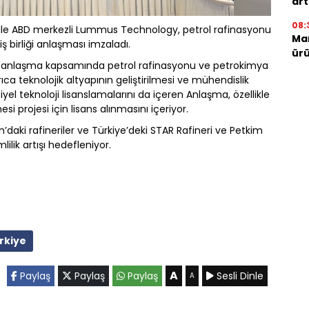
art
08:
 ile ABD merkezli Lummus Technology, petrol rafinasyonu
Mar
iş birliği anlaşması imzaladı.
ürü
n anlaşma kapsamında petrol rafinasyonu ve petrokimya
rıca teknolojik altyapının geliştirilmesi ve mühendislik
yel teknoloji lisanslamalarını da içeren Anlaşma, özellikle
i projesi için lisans alınmasını içeriyor.
an’daki rafineriler ve Türkiye’deki STAR Rafineri ve Petkim
lik artışı hedefleniyor.
rkiye
A
Paylaş
Paylaş
Paylaş
Sesli Dinle
A