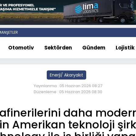
ANŞETLER
Otomotiv
Sektörden
Gündem
Lojistik
Enerji/ Akaryakıt
Yayınlanma : 05 Haziran 2026 08:27
Düzenleme : 05 Haziran 2026 08:30
afinerilerini daha modern
in Amerikan teknoloji şi