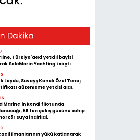
acak.
n Dakika
0
rline, Türkiye'deki yetkili bayisi
rak SoleMarin Yachting'i seçti.
10
k Loydu, Süveyş Kanalı Özel Tonaj
tifikası düzenleme yetkisi aldı.
05
 Marine'in kendi filosunda
lanacağı, 65 ton çekiş gücüne sahip
orkör suya indirildi.
39
aeli limanlarının yükü katlanarak