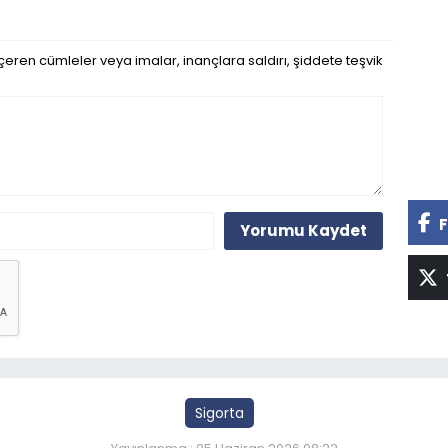
eren cümleler veya imalar, inançlara saldırı, şiddete teşvik
F
Yorumu Kaydet
Sigorta