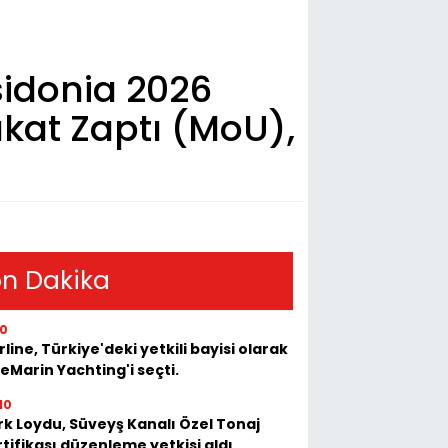
sidonia 2026
akat Zaptı (MoU),
n Dakika
10
rline, Türkiye'deki yetkili bayisi olarak
eMarin Yachting'i seçti.
10
rk Loydu, Süveyş Kanalı Özel Tonaj
tifikası düzenleme yetkisi aldı.