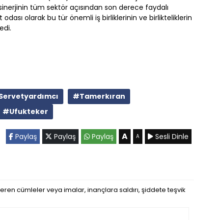
 sinerjinin tüm sektör açısından son derece faydalı
odası olarak bu tür önemli iş birliklerinin ve birlikteliklerin
edi.
Servetyardımcı
#Tamerkıran
#Ufukteker
A
Paylaş
Paylaş
Paylaş
Sesli Dinle
A
eren cümleler veya imalar, inançlara saldırı, şiddete teşvik