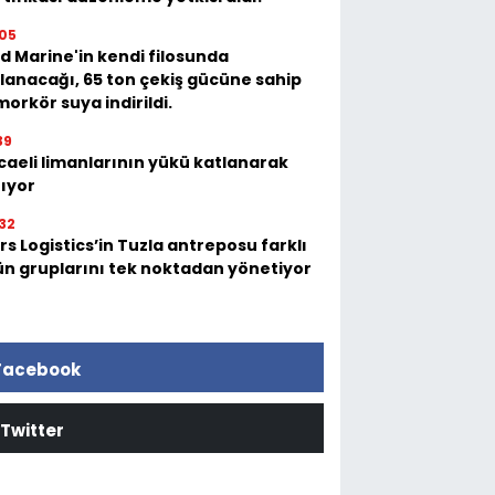
05
d Marine'in kendi filosunda
llanacağı, 65 ton çekiş gücüne sahip
orkör suya indirildi.
39
caeli limanlarının yükü katlanarak
tıyor
32
s Logistics’in Tuzla antreposu farklı
ün gruplarını tek noktadan yönetiyor
Facebook
Twitter