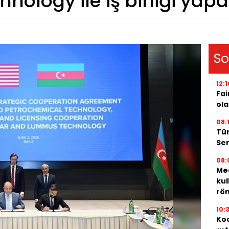
hnology ile iş birliği yap
So
12:1
Fai
ola
08:
Tür
Ser
08:
Med
kul
röm
10:
Koc