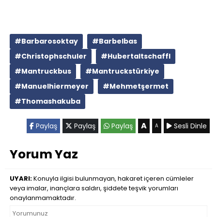
#Barbarosoktay
#Barbelbas
#Christophschuler
#Hubertaltschaffl
#Mantruckbus
#Mantruckstürkiye
#Manuelhiermeyer
#Mehmetşermet
#Thomashakuba
A
Paylaş
Paylaş
Paylaş
Sesli Dinle
A
Yorum Yaz
UYARI:
Konuyla ilgisi bulunmayan, hakaret içeren cümleler
veya imalar, inançlara saldırı, şiddete teşvik yorumları
onaylanmamaktadır.