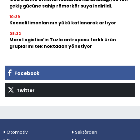
çekiş gücüne sahip römorkör suya indirildi.
10:39
Kocaeli limanlarının yükü katlanarak artıyor
08:32
Mars Logistics’in Tuzla antreposu farklı ürün
gruplarını tek noktadan yönetiyor
Facebook
Twitter
Otomotiv
Sektörden