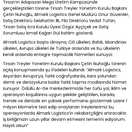
Tırsan’ın Adapazarı Mega Üretim Kampüsünde
gerçekleştirilen törene Tırsan Treyler Yönetim Kurulu Başkanı
Çetin Nuhoğlu, Almark Logistics Genel Müdürü Onur Güvenler,
Satış Direktörü Selahattin İlk, Filo Direktörü Vedat Tufan,
Tırsan Satış İcra Kurulu Üyesi Özgür Ayçiçek ve Satış
Sorumlusu İsmail Kağan Gül katılım gösterdi.
Almark Logistics başta Ukrayna, CIS ülkeleri, Baltık, İskandinav
ülkeleri, Avrupa ülkeleri ile Türkiye arasında ve bu ülkelerin
kendi arasında entegre taşımacılık hizmetleri sunuyor.
Tırsan Treyler Yönetim Kurulu Başkanı Çetin Nuhoğlu törenin
açılış konuşmasında şu ifadeleri kullandı: “Almark Logistics,
Asya’dan Avrupa’ya, farklı coğrafyalarda, kara yolundan
demir ve denizyoluna kadar farklı taşıma modlarında hizmet
sunuyor. Ödüllü Ar-Ge merkezlerimizde her türlü yol, iklim ve
operasyon koşullarına uygun şekilde geliştirilen, karada,
trende ve denizde en yüksek performansı göstermek üzere 1
milyon kilometre test edip onaylanan treylerlerimiz bu
operasyonlarda Almark Logistics’in rekabetçiliğini artıracaktır.
İş birliğimizin uzun yıllar devam etmesini temenni ediyorum.
Hayırlı olsun”