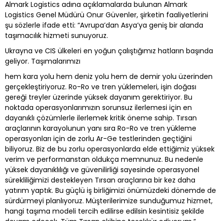
Almark Logistics adına açıklamalarda bulunan Almark
Logistics Genel Müdürü Onur Güvenler, şirketin faaliyetlerini
şu sözlerle ifade etti: “Avrupa’dan Asya’ya geniş bir alanda
taşımacılık hizmeti sunuyoruz.
Ukrayna ve CIS ülkeleri en yoğun çalıştığımız hatların başında
geliyor. Taşımalarımızı
hem kara yolu hem deniz yolu hem de demir yolu üzerinden
gerçekleştiriyoruz. Ro-Ro ve tren yüklemeleri, işin doğası
gereği treyler üzerinde yüksek dayanım gerektiriyor. Bu
noktada operasyonlarımızın sorunsuz ilerlemesi için en
dayanıklı çözümlerle ilerlemek kritik öneme sahip. Tırsan
araçlarının karayolunun yanı sıra Ro-Ro ve tren yükleme
operasyonları için de zorlu Ar-Ge testlerinden geçtiğini
biliyoruz. Biz de bu zorlu operasyonlarda elde ettiğimiz yüksek
verim ve performanstan oldukça memnunuz. Bu nedenle
yüksek dayanıklılığı ve güvenilirliği sayesinde operasyonel
sürekliliğimizi destekleyen Tırsan araçlarına bir kez daha
yatırım yaptık. Bu güçlü iş birliğimizi önümüzdeki dönemde de
sürdürmeyi planlıyoruz. Müşterilerimize sunduğumuz hizmet,
hangi taşıma modeli tercih edilirse edilsin kesintisiz şekilde