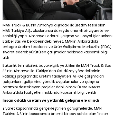
MAN Truck & Bus’ın Almanya dışındaki ilk üretim tesisi olan
MAN Türkiye A.Ş., uluslararası düzeyde önemli bir ziyarete ev
sahipliği yaptı. Almanya Federal Çalışma ve Sosyal İşler Bakanı
Bärbel Bas ve beraberindeki heyet, MAN’ın Ankara’daki
entegre üretim tesislerini ve Ürün Geliştirme Merkezi’ni (PDC)
ziyaret ederek yürütülen çalışmalar hakkında kapsamlı bilgi
aldı.
Bakanlık temsilcileri, büyükelçilik yetkilileri ile MAN Truck & Bus
SE’nin Almanya ile Türkiye’den üst düzey yöneticilerinin
katıldığı programda; üretim faaliyetleri, Ar-Ge çalışmaları,
çalışanların gelişimine yönelik uygulamalar ve çalışma
ortamını destekleyen projeler dahil olmak üzere MAN’ın
Ankara’daki faaliyetleri hakkında kapsamlı bilgi verildi.
İnsan odaklı üretim ve yetkinlik gelişimi ele alındı
Ziyaret kapsamında gerçekleştirilen görüşmelerde, MAN
Türkiye A.Ş.’nin başarısında önemli bir pay sahibi olan "insan