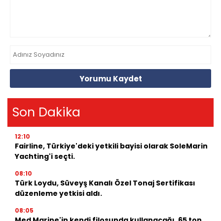
Yorumu Kaydet
Son Dakika
12:10
Fairline, Türkiye'deki yetkili bayisi olarak SoleMarin
Yachting'i seçti.
08:10
Türk Loydu, Süveyş Kanalı Özel Tonaj Sertifikası
düzenleme yetkisi aldı.
08:05
Med Marine'in kendi filosunda kullanacağı, 65 ton