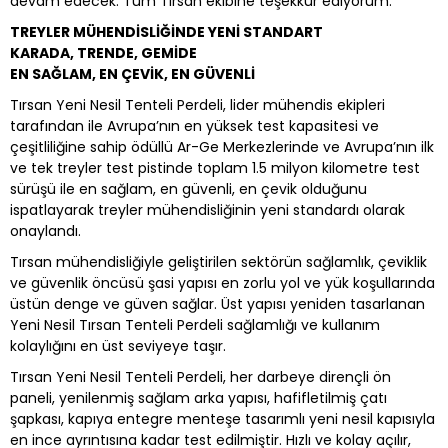
devam edecek. Tüm Tırsan ekibine teşekkür ediyorum.”
TREYLER MÜHENDİSLİĞİNDE YENİ STANDART
KARADA, TRENDE, GEMİDE
EN SAĞLAM, EN ÇEVİK, EN GÜVENLİ
Tırsan Yeni Nesil Tenteli Perdeli, lider mühendis ekipleri
tarafından ile Avrupa’nın en yüksek test kapasitesi ve
çeşitliliğine sahip ödüllü Ar-Ge Merkezlerinde ve Avrupa’nın ilk
ve tek treyler test pistinde toplam 1.5 milyon kilometre test
sürüşü ile en sağlam, en güvenli, en çevik olduğunu
ispatlayarak treyler mühendisliğinin yeni standardı olarak
onaylandı.
Tırsan mühendisliğiyle geliştirilen sektörün sağlamlık, çeviklik
ve güvenlik öncüsü şasi yapısı en zorlu yol ve yük koşullarında
üstün denge ve güven sağlar. Üst yapısı yeniden tasarlanan
Yeni Nesil Tırsan Tenteli Perdeli sağlamlığı ve kullanım
kolaylığını en üst seviyeye taşır.
Tırsan Yeni Nesil Tenteli Perdeli, her darbeye dirençli ön
paneli, yenilenmiş sağlam arka yapısı, hafifletilmiş çatı
şapkası, kapıya entegre menteşe tasarımlı yeni nesil kapısıyla
en ince ayrıntısına kadar test edilmiştir. Hızlı ve kolay açılır,