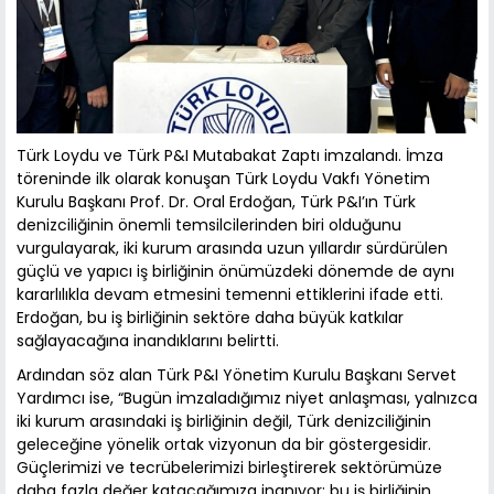
Türk Loydu ve Türk P&I Mutabakat Zaptı imzalandı. İmza
töreninde ilk olarak konuşan Türk Loydu Vakfı Yönetim
Kurulu Başkanı Prof. Dr. Oral Erdoğan, Türk P&I’ın Türk
denizciliğinin önemli temsilcilerinden biri olduğunu
vurgulayarak, iki kurum arasında uzun yıllardır sürdürülen
güçlü ve yapıcı iş birliğinin önümüzdeki dönemde de aynı
kararlılıkla devam etmesini temenni ettiklerini ifade etti.
Erdoğan, bu iş birliğinin sektöre daha büyük katkılar
sağlayacağına inandıklarını belirtti.
Ardından söz alan Türk P&I Yönetim Kurulu Başkanı Servet
Yardımcı ise, “Bugün imzaladığımız niyet anlaşması, yalnızca
iki kurum arasındaki iş birliğinin değil, Türk denizciliğinin
geleceğine yönelik ortak vizyonun da bir göstergesidir.
Güçlerimizi ve tecrübelerimizi birleştirerek sektörümüze
daha fazla değer katacağımıza inanıyor; bu iş birliğinin